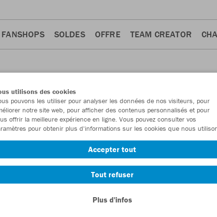
FANSHOPS
SOLDES
OFFRE
TEAM CREATOR
CH
us utilisons des cookies
us pouvons les utiliser pour analyser les données de nos visiteurs, pour
éliorer notre site web, pour afficher des contenus personnalisés et pour
us offrir la meilleure expérience en ligne. Vous pouvez consulter vos
ramètres pour obtenir plus d'informations sur les cookies que nous utiliso
T-shirts
Ziptops
Shorts
Pantalons
10
10
8
6
Accepter tout
Tout refuser
Plus d'infos