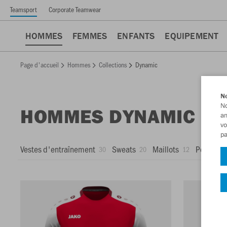
Teamsport
Corporate Teamwear
HOMMES
FEMMES
ENFANTS
EQUIPEMENT
Page d'accueil
Hommes
Collections
Dynamic
No
No
HOMMES DYNAMIC
am
vo
pa
Vestes d'entraînement
Sweats
Maillots
Polos
30
20
12
10