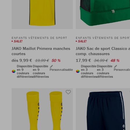
ENFANTS VÊTEMENTS DE SPORT
ENFANTS VÊTEMENTS DE SPOR
SALE!
SALE!
JAKO Maillot Primera manches
JAKO Sac de sport Classico 
courtes
comp. chaussures
dès 9,99 €
17,99 €
19,99 €
50 %
34,99 €
48 %
Disponible
Disponible
Disponible
Disponible
en 9
en 9
Personnalisable
en 3
en 3
Personnali
couleurs
couleurs
couleurs
couleurs
différentes
différentes
différentes
différentes