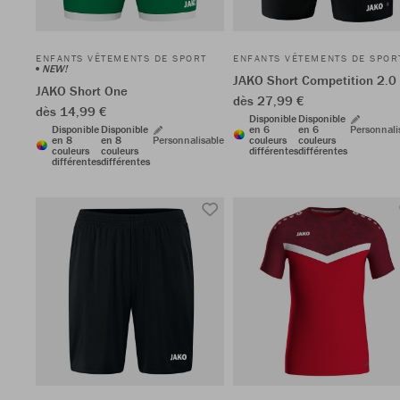
ENFANTS VÊTEMENTS DE SPORT
ENFANTS VÊTEMENTS DE SPOR
NEW!
JAKO Short Competition 2.0
JAKO Short One
dès 27,99 €
dès 14,99 €
Disponible
Disponible
Disponible
Disponible
en 6
en 6
Personnali
en 8
en 8
Personnalisable
couleurs
couleurs
couleurs
couleurs
différentes
différentes
différentes
différentes