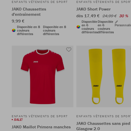
ENFANTS VÊTEMENTS DE SPORT
ENFANTS VÊTEMENTS DE SPOR
JAKO Chaussettes
JAKO Short Power
d'entraînement
dès 17,49 €
24,99 €
30 %
9,99 €
Disponible
Disponible
en 6
en 6
Personnali
Disponible en 8
Disponible en 8
couleurs
couleurs
couleurs
couleurs
différentes
différentes
différentes
différentes
ENFANTS VÊTEMENTS DE SPORT
ENFANTS VÊTEMENTS DE SPOR
SALE!
JAKO Chaussettes sans pied
JAKO Maillot Primera manches
Glasgow 2.0