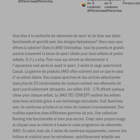
différentes
différentes
en 5
en 5
Personnali
couleurs
couleurs
différentes
différentes
Vous êtes à la recherche de vêtements de sport et de loisir aux styles
fonctionnels et sportifs avec des designs fantastiques? Alors nous vous
offrons la solution! Dans le JAKO Onlineshop, tous les parents et grands-
parents trouveront la tenue de sport idéale pour leurs enfants et petits-
enfants. Et il y a plus. Pour ceux qui aiment se décontracter à
l'apparence cool après et avant le sport, il existe le large assortiment
Casual. La gamme de produits JAKO offre vraiment tout ce que le cœur
d'un enfant désire. Des coupes sportives et des articles sélectionnés
dans plus de 20 combinaisons de couleurs rendent nos vêtements de
sport particulièrement attrayants. Les tailles 104 - 176 offrent quelque
chose pour chaque enfant. Le JAKO TEC CONCEPT soutient les enfants
dans leurs activités grâce à une technologie stimulante. Huit Teamlines
avec de nombreux articles et un choix de couleurs impressionnant. Des
maillots superbes dans différentes gammes de prix. Une collection
Running très fonctionnelle et bien plus encore. Créez votre propre image
et cliquez-vous un chemin à travers le vaste programme de vêtements
JAKO. En outre, bien sûr, il existe de nombreux équipements, comme des
ballons et matériel pour les entraîneurs, spécifiquement adaptés aux