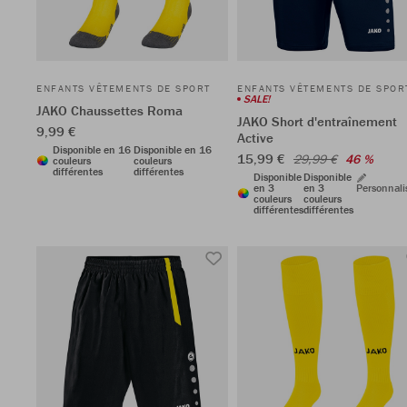
ENFANTS VÊTEMENTS DE SPORT
ENFANTS VÊTEMENTS DE SPOR
SALE!
JAKO Chaussettes Roma
JAKO Short d'entraînement
9,99 €
Active
Disponible en 16
Disponible en 16
15,99 €
29,99 €
46 %
couleurs
couleurs
différentes
différentes
Disponible
Disponible
en 3
en 3
Personnali
couleurs
couleurs
différentes
différentes