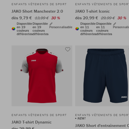
ENFANTS VÊTEMENTS DE SPORT
ENFANTS VÊTEMENTS DE SPOR
JAKO Short Manchester 2.0
JAKO T-shirt Iconic
dès 9,79 €
dès 20,99 €
13,99 €
30 %
29,99 €
30 %
Disponible
Disponible
Disponible
Disponible
en 19
en 19
Personnalisable
en 11
en 11
Personnali
couleurs
couleurs
couleurs
couleurs
différentes
différentes
différentes
différentes
ENFANTS VÊTEMENTS DE SPORT
ENFANTS VÊTEMENTS DE SPOR
NEW!
JAKO T-shirt Dynamic
JAKO Short d'entraînement 
dès 29,99 €