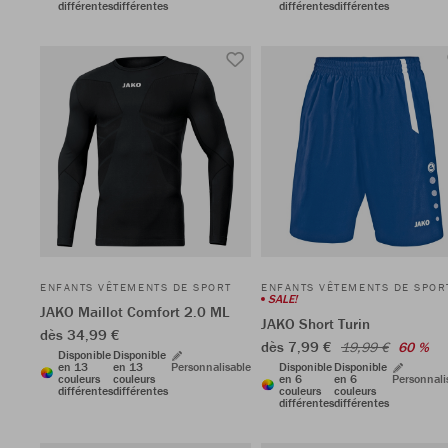
différentes
différentes
différentes
différentes
ENFANTS VÊTEMENTS DE SPORT
ENFANTS VÊTEMENTS DE SPOR
SALE!
JAKO Maillot Comfort 2.0 ML
JAKO Short Turin
dès 34,99 €
dès 7,99 €
19,99 €
60 %
Disponible
Disponible
en 13
en 13
Personnalisable
Disponible
Disponible
couleurs
couleurs
en 6
en 6
Personnali
différentes
différentes
couleurs
couleurs
différentes
différentes