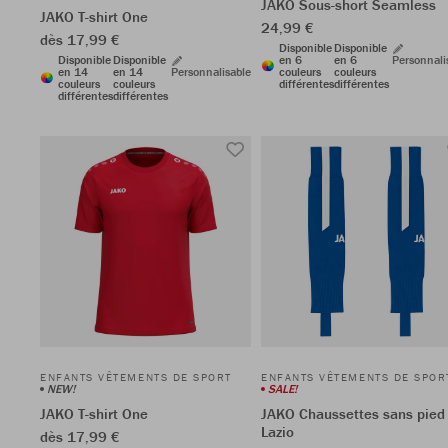
JAKO Sous-short Seamless
JAKO T-shirt One
24,99 €
dès 17,99 €
Disponible
Disponible
Disponible
Disponible
en 6
en 6
Personnali
en 14
en 14
Personnalisable
couleurs
couleurs
couleurs
couleurs
différentes
différentes
différentes
différentes
ENFANTS VÊTEMENTS DE SPORT
ENFANTS VÊTEMENTS DE SPOR
NEW!
SALE!
JAKO T-shirt One
JAKO Chaussettes sans pied
Lazio
dès 17,99 €