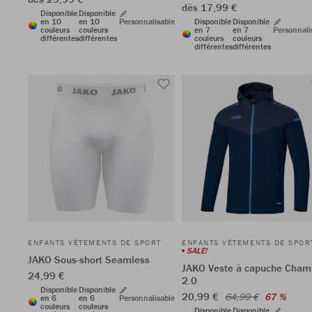
dès 17,99 €
Disponible
Disponible
en 10
en 10
Personnalisable
Disponible
Disponible
couleurs
couleurs
en 7
en 7
Personnali
différentes
différentes
couleurs
couleurs
différentes
différentes
ENFANTS VÊTEMENTS DE SPORT
ENFANTS VÊTEMENTS DE SPOR
SALE!
JAKO Sous-short Seamless
JAKO Veste à capuche Cham
24,99 €
2.0
Disponible
Disponible
20,99 €
64,99 €
67 %
en 6
en 6
Personnalisable
couleurs
couleurs
Disponible
Disponible