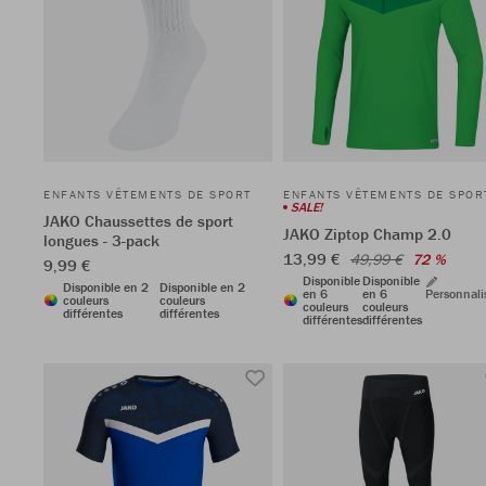
ENFANTS VÊTEMENTS DE SPORT
ENFANTS VÊTEMENTS DE SPOR
SALE!
JAKO Chaussettes de sport
JAKO Ziptop Champ 2.0
longues - 3-pack
13,99 €
49,99 €
72 %
9,99 €
Disponible
Disponible
Disponible en 2
Disponible en 2
en 6
en 6
Personnali
couleurs
couleurs
couleurs
couleurs
différentes
différentes
différentes
différentes