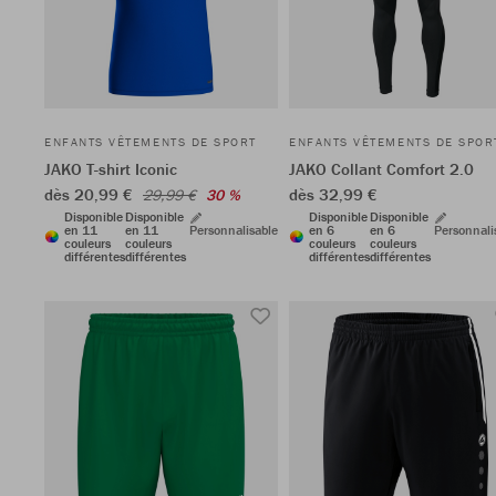
ENFANTS VÊTEMENTS DE SPORT
ENFANTS VÊTEMENTS DE SPOR
JAKO T-shirt Iconic
JAKO Collant Comfort 2.0
dès 20,99 €
dès 32,99 €
29,99 €
30 %
Disponible
Disponible
Disponible
Disponible
en 11
en 11
Personnalisable
en 6
en 6
Personnali
couleurs
couleurs
couleurs
couleurs
différentes
différentes
différentes
différentes