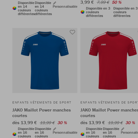
3,99 €
7,99 €
50 %
Disponible
Disponible
en 14
en 14
Personnalisable
Disponible en 3
Disponible en 3
couleurs
couleurs
couleurs
couleurs
différentes
différentes
différentes
différentes
ENFANTS VÊTEMENTS DE SPORT
ENFANTS VÊTEMENTS DE SPOR
JAKO Maillot Power manches
JAKO Maillot Power manche
courtes
courtes
dès 13,99 €
dès 13,99 €
19,99 €
30 %
19,99 €
30 %
Disponible
Disponible
Disponible
Disponible
en 16
en 16
Personnalisable
en 16
en 16
Personnali
couleurs
couleurs
couleurs
couleurs