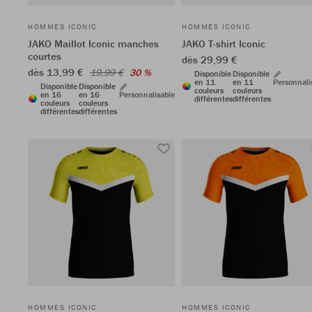
HOMMES ICONIC
HOMMES ICONIC
JAKO Maillot Iconic manches
JAKO T-shirt Iconic
courtes
dès 29,99 €
dès 13,99 €
19,99 €
30 %
Disponible
Disponible
en 11
en 11
Personnali
Disponible
Disponible
couleurs
couleurs
en 16
en 16
Personnalisable
différentes
différentes
couleurs
couleurs
différentes
différentes
HOMMES ICONIC
HOMMES ICONIC