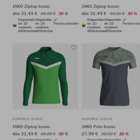
JAKO Ziptop Iconic
JAKO Ziptop Iconic
dès 31,49 €
dès 31,49 €
44,99 €
30 %
44,99 €
30 %
Disponible
Disponible
Disponible
Disponible
en 10
en 10
Personnalisable
en 10
en 10
Personnali
couleurs
couleurs
couleurs
couleurs
différentes
différentes
différentes
différentes
HOMMES ICONIC
HOMMES ICONIC
JAKO Ziptop Iconic
JAKO Polo Iconic
dès 31,49 €
27,99 €
44,99 €
30 %
39,99 €
30 %
Disponible
Disponible
Disponible
Disponible