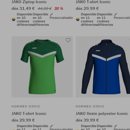
JAKO Ziptop Iconic
JAKO T-shirt Iconic
dès 31,49 €
dès 29,99 €
44,99 €
30 %
Disponible
Disponible
Disponible
Disponible
en 10
en 10
Personnalisable
en 11
en 11
Personnali
couleurs
couleurs
couleurs
couleurs
différentes
différentes
différentes
différentes
HOMMES ICONIC
HOMMES ICONIC
JAKO T-shirt Iconic
JAKO Veste polyester Iconic
dès 29,99 €
dès 39,99 €
Disponible
Disponible
Disponible
Disponible
en 11
en 11
Personnalisable
en 10
en 10
Personnali