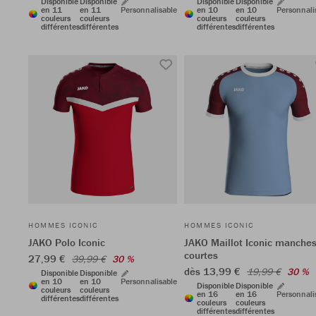
Disponible
Disponible
Disponible
Disponible
en 11
en 11
Personnalisable
en 10
en 10
Personnali
couleurs
couleurs
couleurs
couleurs
différentes
différentes
différentes
différentes
HOMMES ICONIC
HOMMES ICONIC
JAKO Polo Iconic
JAKO Maillot Iconic manche
courtes
27,99 €
39,99 €
30 %
dès 13,99 €
19,99 €
30 %
Disponible
Disponible
en 10
en 10
Personnalisable
Disponible
Disponible
couleurs
couleurs
en 16
en 16
Personnali
différentes
différentes
couleurs
couleurs
différentes
différentes