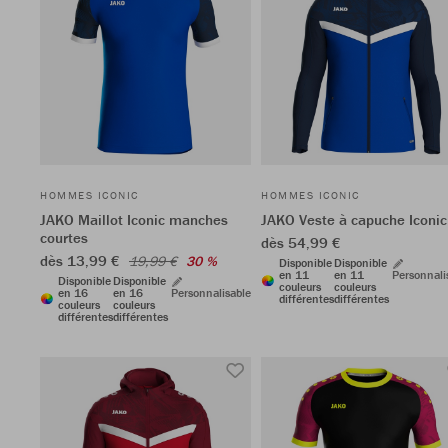
HOMMES ICONIC
HOMMES ICONIC
JAKO Maillot Iconic manches
JAKO Veste à capuche Iconic
courtes
dès 54,99 €
dès 13,99 €
19,99 €
30 %
Disponible
Disponible
en 11
en 11
Personnali
Disponible
Disponible
couleurs
couleurs
en 16
en 16
Personnalisable
différentes
différentes
couleurs
couleurs
différentes
différentes