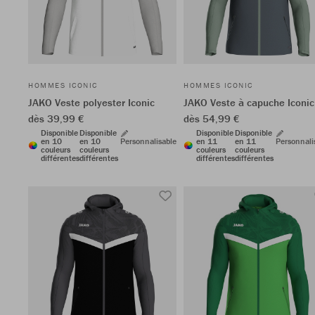
HOMMES ICONIC
HOMMES ICONIC
JAKO Veste polyester Iconic
JAKO Veste à capuche Iconic
dès 39,99 €
dès 54,99 €
Disponible
Disponible
Disponible
Disponible
en 10
en 10
Personnalisable
en 11
en 11
Personnali
couleurs
couleurs
couleurs
couleurs
différentes
différentes
différentes
différentes