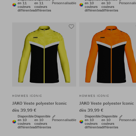
en 11
en 11
Personnalisable
en 10
en 10
Personnali
couleurs
couleurs
couleurs
couleurs
différentes
différentes
différentes
différentes
HOMMES ICONIC
HOMMES ICONIC
JAKO Veste polyester Iconic
JAKO Veste polyester Iconic
dès 39,99 €
dès 39,99 €
Disponible
Disponible
Disponible
Disponible
en 10
en 10
Personnalisable
en 10
en 10
Personnali
couleurs
couleurs
couleurs
couleurs
différentes
différentes
différentes
différentes