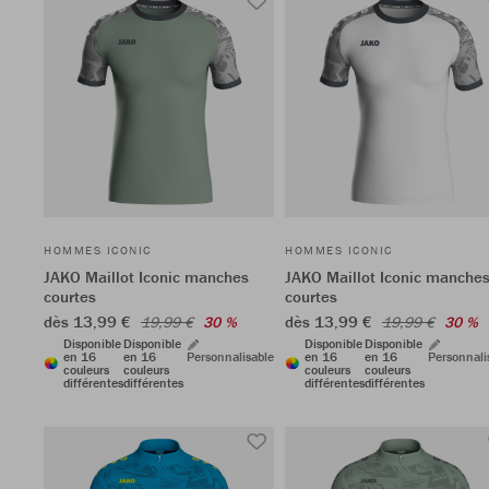
HOMMES ICONIC
HOMMES ICONIC
JAKO Maillot Iconic manches
JAKO Maillot Iconic manche
courtes
courtes
dès 13,99 €
dès 13,99 €
19,99 €
30 %
19,99 €
30 %
Disponible
Disponible
Disponible
Disponible
en 16
en 16
Personnalisable
en 16
en 16
Personnali
couleurs
couleurs
couleurs
couleurs
différentes
différentes
différentes
différentes