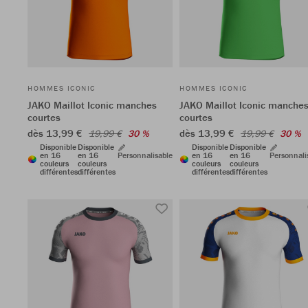
HOMMES ICONIC
HOMMES ICONIC
JAKO Maillot Iconic manches
JAKO Maillot Iconic manche
courtes
courtes
dès 13,99 €
dès 13,99 €
19,99 €
30 %
19,99 €
30 %
Disponible
Disponible
Disponible
Disponible
en 16
en 16
Personnalisable
en 16
en 16
Personnali
couleurs
couleurs
couleurs
couleurs
différentes
différentes
différentes
différentes