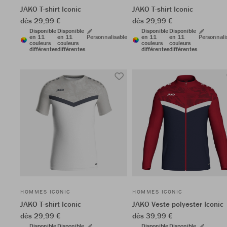
JAKO T-shirt Iconic
JAKO T-shirt Iconic
dès 29,99 €
dès 29,99 €
Disponible
Disponible
Disponible
Disponible
en 11
en 11
Personnalisable
en 11
en 11
Personnali
couleurs
couleurs
couleurs
couleurs
différentes
différentes
différentes
différentes
HOMMES ICONIC
HOMMES ICONIC
JAKO T-shirt Iconic
JAKO Veste polyester Iconic
dès 29,99 €
dès 39,99 €
Disponible
Disponible
Disponible
Disponible