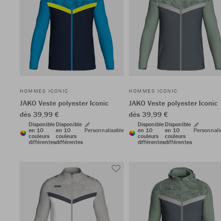
HOMMES ICONIC
HOMMES ICONIC
JAKO Veste polyester Iconic
JAKO Veste polyester Iconic
dès 39,99 €
dès 39,99 €
Disponible
Disponible
Disponible
Disponible
en 10
en 10
Personnalisable
en 10
en 10
Personnali
couleurs
couleurs
couleurs
couleurs
différentes
différentes
différentes
différentes