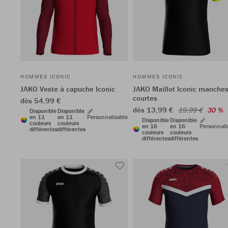
HOMMES ICONIC
HOMMES ICONIC
JAKO Veste à capuche Iconic
JAKO Maillot Iconic manche
courtes
dès 54,99 €
dès 13,99 €
19,99 €
30 %
Disponible
Disponible
en 11
en 11
Personnalisable
Disponible
Disponible
couleurs
couleurs
en 16
en 16
Personnali
différentes
différentes
couleurs
couleurs
différentes
différentes