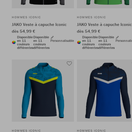
HOMMES ICONIC
HOMMES ICONIC
JAKO Veste à capuche Iconic
JAKO Veste à capuche Iconic
dès 54,99 €
dès 54,99 €
Disponible
Disponible
Disponible
Disponible
en 11
en 11
Personnalisable
en 11
en 11
Personnali
couleurs
couleurs
couleurs
couleurs
différentes
différentes
différentes
différentes
HOMMES ICONIC
HOMMES ICONIC