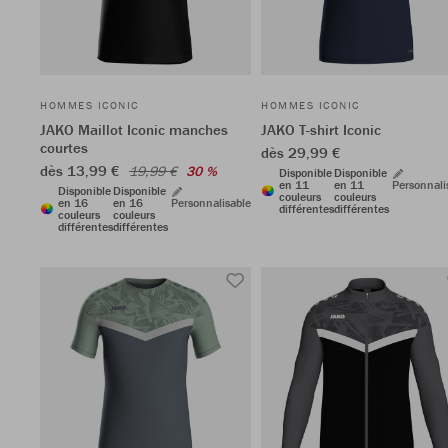
HOMMES ICONIC
HOMMES ICONIC
JAKO Maillot Iconic manches
JAKO T-shirt Iconic
courtes
dès 29,99 €
dès 13,99 €
19,99 €
30 %
Disponible
Disponible
en 11
en 11
Personnali
Disponible
Disponible
couleurs
couleurs
en 16
en 16
Personnalisable
différentes
différentes
couleurs
couleurs
différentes
différentes