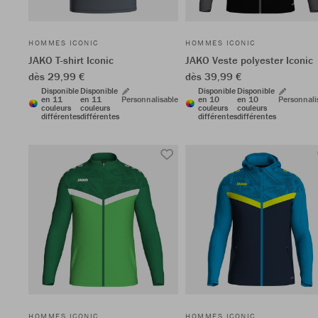
HOMMES ICONIC
HOMMES ICONIC
JAKO T-shirt Iconic
JAKO Veste polyester Iconic
dès 29,99 €
dès 39,99 €
Disponible
Disponible
Disponible
Disponible
en 11
en 11
Personnalisable
en 10
en 10
Personnali
couleurs
couleurs
couleurs
couleurs
différentes
différentes
différentes
différentes
HOMMES ICONIC
HOMMES ICONIC