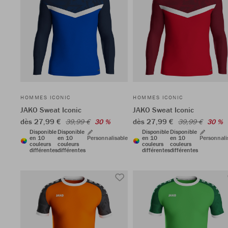
HOMMES ICONIC
HOMMES ICONIC
JAKO Sweat Iconic
JAKO Sweat Iconic
dès 27,99 €
dès 27,99 €
39,99 €
30 %
39,99 €
30 %
Disponible
Disponible
Disponible
Disponible
en 10
en 10
Personnalisable
en 10
en 10
Personnali
couleurs
couleurs
couleurs
couleurs
différentes
différentes
différentes
différentes