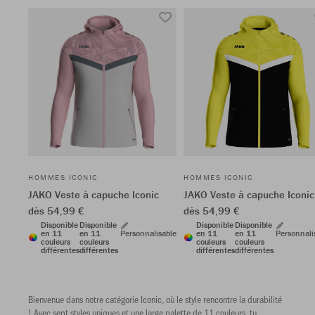
HOMMES ICONIC
HOMMES ICONIC
JAKO Veste à capuche Iconic
JAKO Veste à capuche Iconic
dès 54,99 €
dès 54,99 €
Disponible
Disponible
Disponible
Disponible
en 11
en 11
Personnalisable
en 11
en 11
Personnali
couleurs
couleurs
couleurs
couleurs
différentes
différentes
différentes
différentes
Bienvenue dans notre catégorie Iconic, où le style rencontre la durabilité
! Avec sept styles uniques et une large palette de 11 couleurs, tu