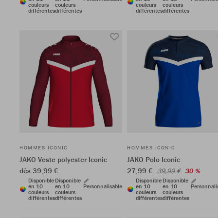
couleurs
couleurs
couleurs
couleurs
différentes
différentes
différentes
différentes
HOMMES ICONIC
HOMMES ICONIC
JAKO Veste polyester Iconic
JAKO Polo Iconic
dès 39,99 €
27,99 €
39,99 €
30 %
Disponible
Disponible
Disponible
Disponible
en 10
en 10
Personnalisable
en 10
en 10
Personnali
couleurs
couleurs
couleurs
couleurs
différentes
différentes
différentes
différentes