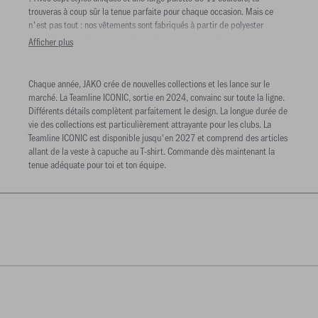
trouveras à coup sûr la tenue parfaite pour chaque occasion. Mais ce
n'est pas tout : nos vêtements sont fabriqués à partir de polyester
recyclé, ce qui n'est pas seulement beau, mais aussi bon pour
Afficher plus
l'environnement. Tu veux donner un coup de jeune à ta garde-robe avec
une mode durable ? Alors regarde notre collection Iconic et rejoins le
mouvement de la mode éco-responsable !
Chaque année, JAKO crée de nouvelles collections et les lance sur le
marché. La Teamline ICONIC, sortie en 2024, convainc sur toute la ligne.
Différents détails complètent parfaitement le design. La longue durée de
vie des collections est particulièrement attrayante pour les clubs. La
Teamline ICONIC est disponible jusqu'en 2027 et comprend des articles
allant de la veste à capuche au T-shirt. Commande dès maintenant la
tenue adéquate pour toi et ton équipe.