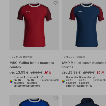
HOMMES ICONIC
HOMMES ICONIC
JAKO Maillot Iconic manches
JAKO Maillot Iconic manche
courtes
courtes
dès 13,99 €
dès 13,99 €
19,99 €
30 %
19,99 €
30 %
Disponible
Disponible
Disponible
Disponible
en 16
en 16
Personnalisable
en 16
en 16
Personnali
couleurs
couleurs
couleurs
couleurs
différentes
différentes
différentes
différentes