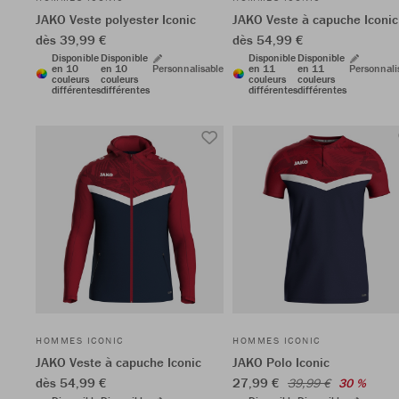
JAKO Veste polyester Iconic
JAKO Veste à capuche Iconic
dès 39,99 €
dès 54,99 €
Disponible
Disponible
Disponible
Disponible
en 10
en 10
Personnalisable
en 11
en 11
Personnali
couleurs
couleurs
couleurs
couleurs
différentes
différentes
différentes
différentes
HOMMES ICONIC
HOMMES ICONIC
JAKO Veste à capuche Iconic
JAKO Polo Iconic
dès 54,99 €
27,99 €
39,99 €
30 %