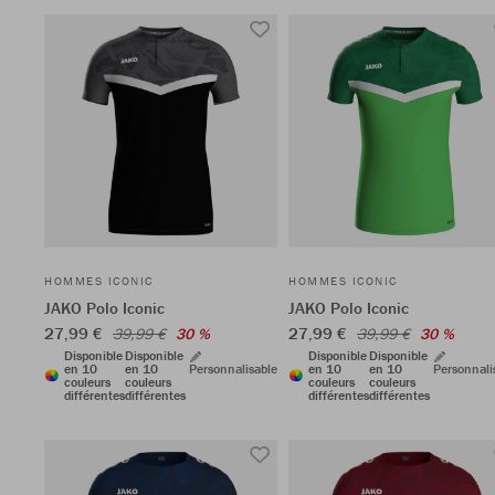
HOMMES ICONIC
HOMMES ICONIC
JAKO Polo Iconic
JAKO Polo Iconic
27,99 €
27,99 €
39,99 €
30 %
39,99 €
30 %
Disponible
Disponible
Disponible
Disponible
en 10
en 10
Personnalisable
en 10
en 10
Personnali
couleurs
couleurs
couleurs
couleurs
différentes
différentes
différentes
différentes