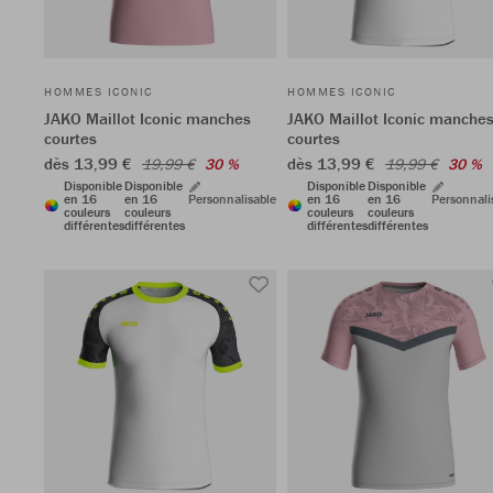
HOMMES ICONIC
HOMMES ICONIC
JAKO Maillot Iconic manches
JAKO Maillot Iconic manche
courtes
courtes
dès 13,99 €
dès 13,99 €
19,99 €
30 %
19,99 €
30 %
Disponible
Disponible
Disponible
Disponible
en 16
en 16
Personnalisable
en 16
en 16
Personnali
couleurs
couleurs
couleurs
couleurs
différentes
différentes
différentes
différentes