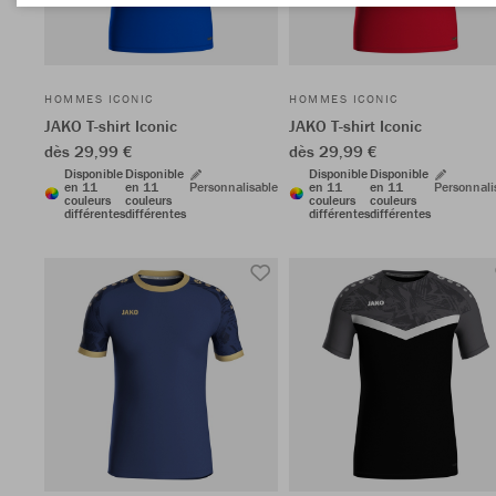
HOMMES ICONIC
HOMMES ICONIC
JAKO T-shirt Iconic
JAKO T-shirt Iconic
dès 29,99 €
dès 29,99 €
Disponible
Disponible
Disponible
Disponible
en 11
en 11
Personnalisable
en 11
en 11
Personnali
couleurs
couleurs
couleurs
couleurs
différentes
différentes
différentes
différentes