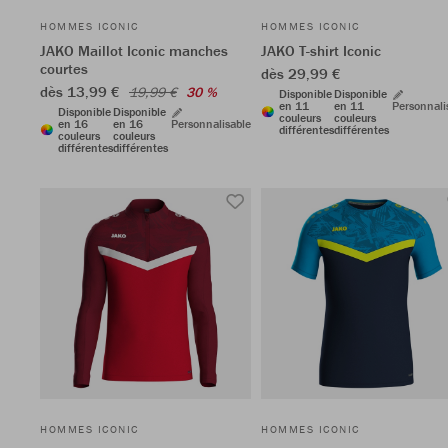
HOMMES ICONIC
HOMMES ICONIC
JAKO Maillot Iconic manches
JAKO T-shirt Iconic
courtes
dès 29,99 €
dès 13,99 €
19,99 €
30 %
Disponible
Disponible
en 11
en 11
Personnali
Disponible
Disponible
couleurs
couleurs
en 16
en 16
Personnalisable
différentes
différentes
couleurs
couleurs
différentes
différentes
HOMMES ICONIC
HOMMES ICONIC