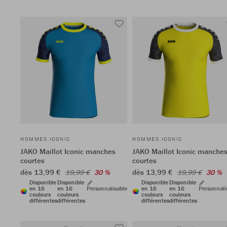
HOMMES ICONIC
HOMMES ICONIC
JAKO Maillot Iconic manches
JAKO Maillot Iconic manche
courtes
courtes
dès 13,99 €
dès 13,99 €
19,99 €
30 %
19,99 €
30 %
Disponible
Disponible
Disponible
Disponible
en 16
en 16
Personnalisable
en 16
en 16
Personnali
couleurs
couleurs
couleurs
couleurs
différentes
différentes
différentes
différentes