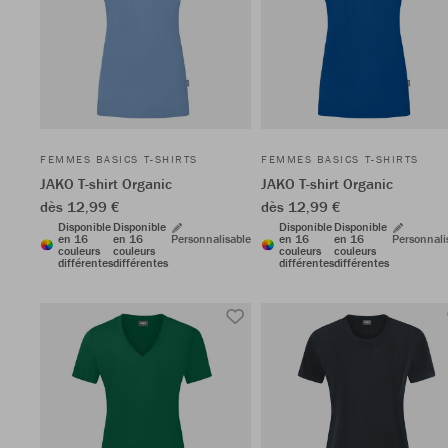
FEMMES BASICS T-SHIRTS
FEMMES BASICS T-SHIRTS
JAKO T-shirt Organic
JAKO T-shirt Organic
dès 12,99 €
dès 12,99 €
Disponible
Disponible
Disponible
Disponible
en 16
en 16
Personnalisable
en 16
en 16
Personnali
couleurs
couleurs
couleurs
couleurs
différentes
différentes
différentes
différentes