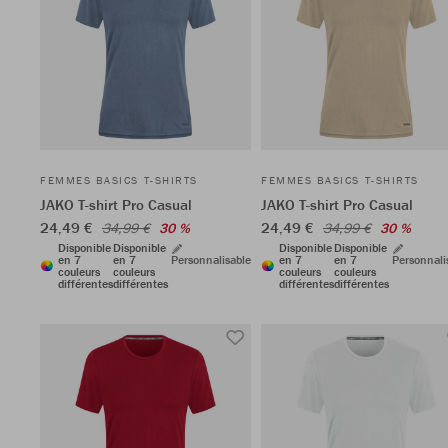
FEMMES BASICS T-SHIRTS
FEMMES BASICS T-SHIRTS
JAKO T-shirt Pro Casual
JAKO T-shirt Pro Casual
24,49 €
24,49 €
34,99 €
30 %
34,99 €
30 %
Disponible
Disponible
Disponible
Disponible
en 7
en 7
Personnalisable
en 7
en 7
Personnali
couleurs
couleurs
couleurs
couleurs
différentes
différentes
différentes
différentes