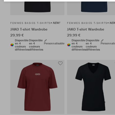
NEW!
NEW
FEMMES BASICS T-SHIRTS
FEMMES BASICS T-SHIRTS
JAKO T-shirt Wardrobe
JAKO T-shirt Wardrobe
29,99 €
29,99 €
Disponible
Disponible
Disponible
Disponible
en 4
en 4
Personnalisable
en 4
en 4
Personnali
couleurs
couleurs
couleurs
couleurs
différentes
différentes
différentes
différentes