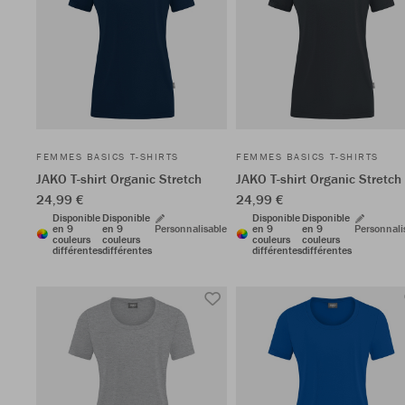
FEMMES BASICS T-SHIRTS
FEMMES BASICS T-SHIRTS
JAKO T-shirt Organic Stretch
JAKO T-shirt Organic Stretch
24,99 €
24,99 €
Disponible
Disponible
Disponible
Disponible
en 9
en 9
Personnalisable
en 9
en 9
Personnali
couleurs
couleurs
couleurs
couleurs
différentes
différentes
différentes
différentes