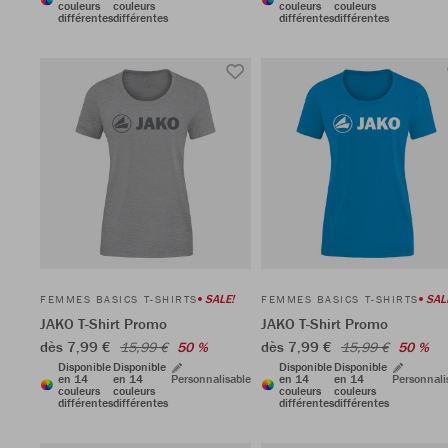
couleurs
couleurs
couleurs
couleurs
différentes
différentes
différentes
différentes
SALE!
SAL
FEMMES BASICS T-SHIRTS
FEMMES BASICS T-SHIRTS
JAKO T-Shirt Promo
JAKO T-Shirt Promo
dès 7,99 €
dès 7,99 €
15,99 €
50 %
15,99 €
50 %
Disponible
Disponible
Disponible
Disponible
en 14
en 14
Personnalisable
en 14
en 14
Personnali
couleurs
couleurs
couleurs
couleurs
différentes
différentes
différentes
différentes