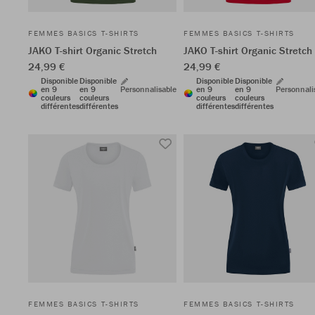
FEMMES BASICS T-SHIRTS
FEMMES BASICS T-SHIRTS
JAKO T-shirt Organic Stretch
JAKO T-shirt Organic Stretch
24,99 €
24,99 €
Disponible
Disponible
Disponible
Disponible
en 9
en 9
Personnalisable
en 9
en 9
Personnali
couleurs
couleurs
couleurs
couleurs
différentes
différentes
différentes
différentes
FEMMES BASICS T-SHIRTS
FEMMES BASICS T-SHIRTS