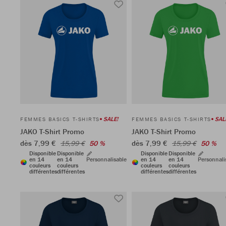
SALE!
SAL
FEMMES BASICS T-SHIRTS
FEMMES BASICS T-SHIRTS
JAKO T-Shirt Promo
JAKO T-Shirt Promo
dès 7,99 €
dès 7,99 €
15,99 €
50 %
15,99 €
50 %
Disponible
Disponible
Disponible
Disponible
en 14
en 14
Personnalisable
en 14
en 14
Personnali
couleurs
couleurs
couleurs
couleurs
différentes
différentes
différentes
différentes