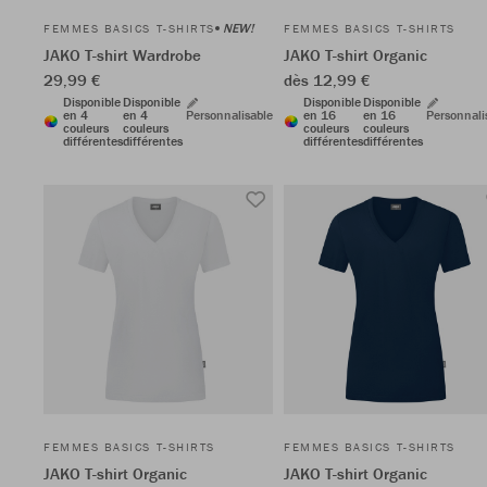
NEW!
FEMMES BASICS T-SHIRTS
FEMMES BASICS T-SHIRTS
JAKO T-shirt Wardrobe
JAKO T-shirt Organic
29,99 €
dès 12,99 €
Disponible
Disponible
Disponible
Disponible
en 4
en 4
Personnalisable
en 16
en 16
Personnali
couleurs
couleurs
couleurs
couleurs
différentes
différentes
différentes
différentes
FEMMES BASICS T-SHIRTS
FEMMES BASICS T-SHIRTS
JAKO T-shirt Organic
JAKO T-shirt Organic