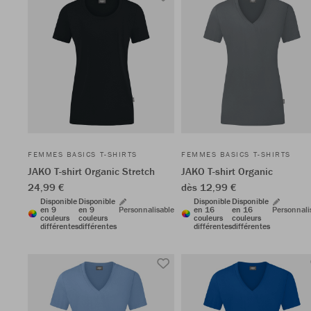
FEMMES BASICS T-SHIRTS
FEMMES BASICS T-SHIRTS
JAKO T-shirt Organic Stretch
JAKO T-shirt Organic
24,99 €
dès 12,99 €
Disponible
Disponible
Disponible
Disponible
en 9
en 9
Personnalisable
en 16
en 16
Personnali
couleurs
couleurs
couleurs
couleurs
différentes
différentes
différentes
différentes