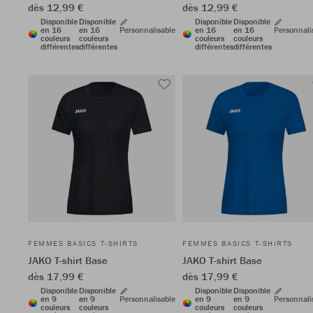
dès 12,99 €
dès 12,99 €
Disponible
Disponible
Disponible
Disponible
en 16
en 16
Personnalisable
en 16
en 16
Personnali
couleurs
couleurs
couleurs
couleurs
différentes
différentes
différentes
différentes
FEMMES BASICS T-SHIRTS
FEMMES BASICS T-SHIRTS
JAKO T-shirt Base
JAKO T-shirt Base
dès 17,99 €
dès 17,99 €
Disponible
Disponible
Disponible
Disponible
en 9
en 9
Personnalisable
en 9
en 9
Personnali
couleurs
couleurs
couleurs
couleurs