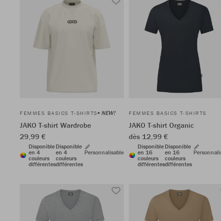
NEW!
FEMMES BASICS T-SHIRTS
FEMMES BASICS T-SHIRTS
JAKO T-shirt Wardrobe
JAKO T-shirt Organic
29,99 €
dès 12,99 €
Disponible
Disponible
Disponible
Disponible
en 4
en 4
Personnalisable
en 16
en 16
Personnali
couleurs
couleurs
couleurs
couleurs
différentes
différentes
différentes
différentes