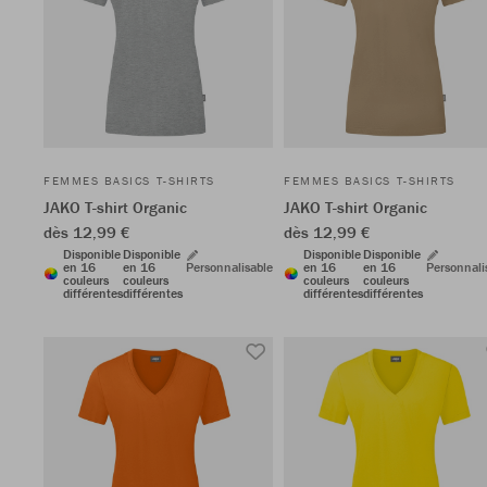
FEMMES BASICS T-SHIRTS
FEMMES BASICS T-SHIRTS
JAKO T-shirt Organic
JAKO T-shirt Organic
dès 12,99 €
dès 12,99 €
Disponible
Disponible
Disponible
Disponible
en 16
en 16
Personnalisable
en 16
en 16
Personnali
couleurs
couleurs
couleurs
couleurs
différentes
différentes
différentes
différentes