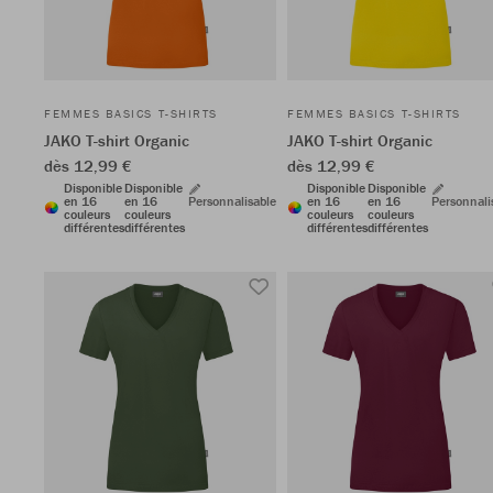
FEMMES BASICS T-SHIRTS
FEMMES BASICS T-SHIRTS
JAKO T-shirt Organic
JAKO T-shirt Organic
dès 12,99 €
dès 12,99 €
Disponible
Disponible
Disponible
Disponible
en 16
en 16
Personnalisable
en 16
en 16
Personnali
couleurs
couleurs
couleurs
couleurs
différentes
différentes
différentes
différentes