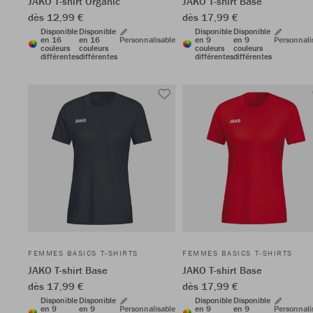
JAKO T-shirt Organic
JAKO T-shirt Base
dès 12,99 €
dès 17,99 €
Disponible
Disponible
Disponible
Disponible
en 16
en 16
Personnalisable
en 9
en 9
Personnali
couleurs
couleurs
couleurs
couleurs
différentes
différentes
différentes
différentes
FEMMES BASICS T-SHIRTS
FEMMES BASICS T-SHIRTS
JAKO T-shirt Base
JAKO T-shirt Base
dès 17,99 €
dès 17,99 €
Disponible
Disponible
Disponible
Disponible
en 9
en 9
Personnalisable
en 9
en 9
Personnali