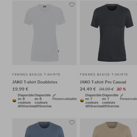
FEMMES BASICS T-SHIRTS
FEMMES BASICS T-SHIRTS
JAKO T-shirt Doubletex
JAKO T-shirt Pro Casual
19,99 €
24,49 €
34,99 €
30 %
Disponible
Disponible
Disponible
Disponible
en 8
en 8
Personnalisable
en 7
en 7
Personnali
couleurs
couleurs
couleurs
couleurs
différentes
différentes
différentes
différentes