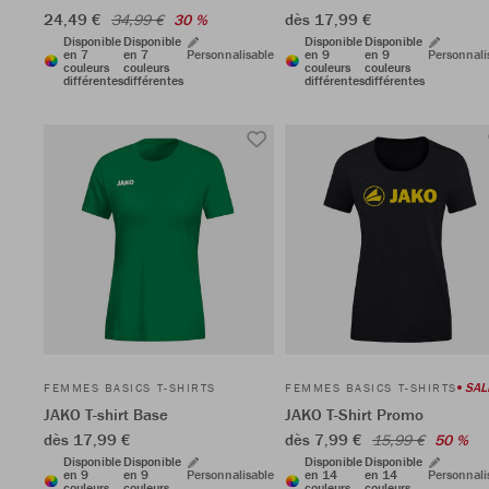
24,49 €
dès 17,99 €
34,99 €
30 %
Disponible
Disponible
Disponible
Disponible
en 7
en 7
Personnalisable
en 9
en 9
Personnali
couleurs
couleurs
couleurs
couleurs
différentes
différentes
différentes
différentes
SAL
FEMMES BASICS T-SHIRTS
FEMMES BASICS T-SHIRTS
JAKO T-shirt Base
JAKO T-Shirt Promo
dès 17,99 €
dès 7,99 €
15,99 €
50 %
Disponible
Disponible
Disponible
Disponible
en 9
en 9
Personnalisable
en 14
en 14
Personnali
couleurs
couleurs
couleurs
couleurs