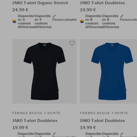
JAKO T-shirt Organic Stretch
JAKO T-shirt Doubletex
24,99 €
19,99 €
Disponible
Disponible
Disponible
Disponible
en 9
en 9
Personnalisable
en 8
en 8
Personnali
couleurs
couleurs
couleurs
couleurs
différentes
différentes
différentes
différentes
FEMMES BASICS T-SHIRTS
FEMMES BASICS T-SHIRTS
JAKO T-shirt Doubletex
JAKO T-shirt Doubletex
19,99 €
19,99 €
Disponible
Disponible
Disponible
Disponible