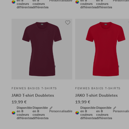
en 8
en 8
Personnalisable
en 8
en 8
Personnali
couleurs
couleurs
couleurs
couleurs
différentes
différentes
différentes
différentes
FEMMES BASICS T-SHIRTS
FEMMES BASICS T-SHIRTS
JAKO T-shirt Doubletex
JAKO T-shirt Doubletex
19,99 €
19,99 €
Disponible
Disponible
Disponible
Disponible
en 8
en 8
Personnalisable
en 8
en 8
Personnali
couleurs
couleurs
couleurs
couleurs
différentes
différentes
différentes
différentes