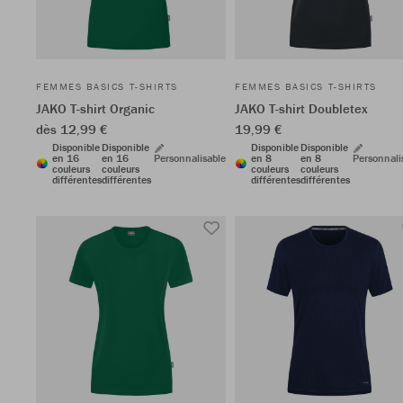
FEMMES BASICS T-SHIRTS
FEMMES BASICS T-SHIRTS
JAKO T-shirt Organic
JAKO T-shirt Doubletex
dès 12,99 €
19,99 €
Disponible
Disponible
Disponible
Disponible
en 16
en 16
Personnalisable
en 8
en 8
Personnali
couleurs
couleurs
couleurs
couleurs
différentes
différentes
différentes
différentes