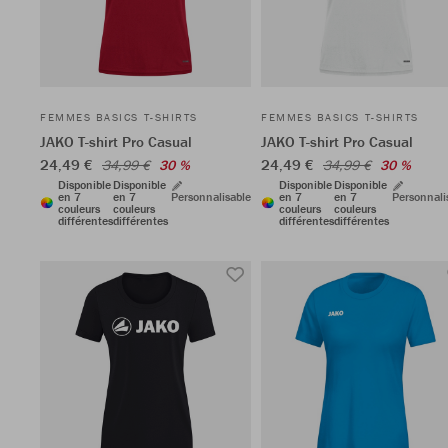
FEMMES BASICS T-SHIRTS
FEMMES BASICS T-SHIRTS
JAKO T-shirt Pro Casual
JAKO T-shirt Pro Casual
24,49 €
24,49 €
34,99 €
30 %
34,99 €
30 %
Disponible
Disponible
Disponible
Disponible
en 7
en 7
Personnalisable
en 7
en 7
Personnali
couleurs
couleurs
couleurs
couleurs
différentes
différentes
différentes
différentes