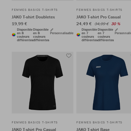
FEMMES BASICS T-SHIRTS
FEMMES BASICS T-SHIRTS
JAKO T-shirt Doubletex
JAKO T-shirt Pro Casual
19,99 €
24,49 €
34,99 €
30 %
Disponible
Disponible
Disponible
Disponible
en 8
en 8
Personnalisable
en 7
en 7
Personnali
couleurs
couleurs
couleurs
couleurs
différentes
différentes
différentes
différentes
FEMMES BASICS T-SHIRTS
FEMMES BASICS T-SHIRTS
JAKO T-shirt Pro Casual
JAKO T-shirt Base