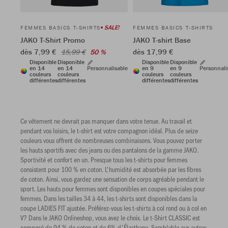
SALE!
FEMMES BASICS T-SHIRTS
FEMMES BASICS T-SHIRTS
JAKO T-Shirt Promo
JAKO T-shirt Base
dès 7,99 €
dès 17,99 €
15,99 €
50 %
Disponible
Disponible
Disponible
Disponible
en 14
en 14
Personnalisable
en 9
en 9
Personnali
couleurs
couleurs
couleurs
couleurs
différentes
différentes
différentes
différentes
Ce vêtement ne devrait pas manquer dans votre tenue. Au travail et
pendant vos loisirs, le t-shirt est votre compagnon idéal. Plus de seize
couleurs vous offrent de nombreuses combinaisons. Vous pouvez porter
les hauts sportifs avec des jeans ou des pantalons de la gamme JAKO.
Sportivité et confort en un. Presque tous les t-shirts pour femmes
consistent pour 100 % en coton. L'humidité est absorbée par les fibres
de coton. Ainsi, vous gardez une sensation de corps agréable pendant le
sport. Les hauts pour femmes sont disponibles en coupes spéciales pour
femmes. Dans les tailles 34 à 44, les t-shirts sont disponibles dans la
coupe LADIES FIT ajustée. Préférez-vous les t-shirts à col rond ou à col en
V? Dans le JAKO Onlineshop, vous avez le choix. Le t-Shirt CLASSIC est
composé de 94 % de coton et de 6% d'Élasthane. Semblable aux autres