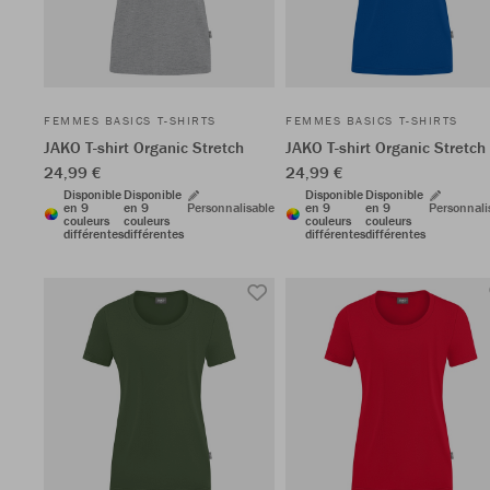
FEMMES BASICS T-SHIRTS
FEMMES BASICS T-SHIRTS
JAKO T-shirt Organic Stretch
JAKO T-shirt Organic Stretch
24,99 €
24,99 €
Disponible
Disponible
Disponible
Disponible
en 9
en 9
Personnalisable
en 9
en 9
Personnali
couleurs
couleurs
couleurs
couleurs
différentes
différentes
différentes
différentes