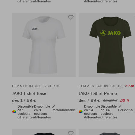
différentes
différentes
différentes
différentes
SAL
FEMMES BASICS T-SHIRTS
FEMMES BASICS T-SHIRTS
JAKO T-shirt Base
JAKO T-Shirt Promo
dès 17,99 €
dès 7,99 €
15,99 €
50 %
Disponible
Disponible
Disponible
Disponible
en 9
en 9
Personnalisable
en 14
en 14
Personnali
couleurs
couleurs
couleurs
couleurs
différentes
différentes
différentes
différentes