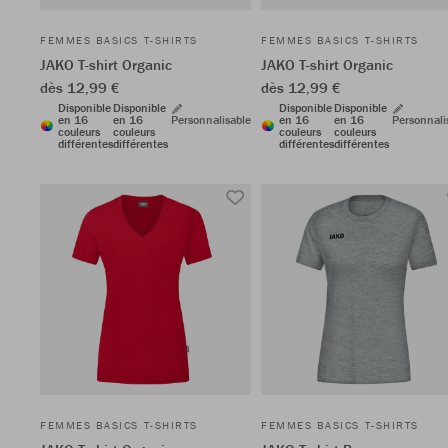
FEMMES BASICS T-SHIRTS
FEMMES BASICS T-SHIRTS
JAKO T-shirt Organic
JAKO T-shirt Organic
dès 12,99 €
dès 12,99 €
Disponible
Disponible
Disponible
Disponible
en 16
en 16
Personnalisable
en 16
en 16
Personnali
couleurs
couleurs
couleurs
couleurs
différentes
différentes
différentes
différentes
FEMMES BASICS T-SHIRTS
FEMMES BASICS T-SHIRTS