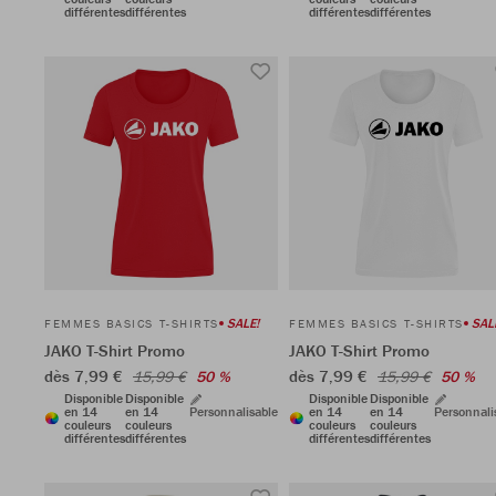
différentes
différentes
différentes
différentes
SALE!
SAL
FEMMES BASICS T-SHIRTS
FEMMES BASICS T-SHIRTS
JAKO T-Shirt Promo
JAKO T-Shirt Promo
dès 7,99 €
dès 7,99 €
15,99 €
50 %
15,99 €
50 %
Disponible
Disponible
Disponible
Disponible
en 14
en 14
Personnalisable
en 14
en 14
Personnali
couleurs
couleurs
couleurs
couleurs
différentes
différentes
différentes
différentes