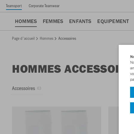
Teamsport
Corporate Teamwear
HOMMES
FEMMES
ENFANTS
EQUIPEMENT
Page d'accueil
Hommes
Accessoires
No
No
HOMMES ACCESSOIRE
am
vo
pa
Accessoires
63