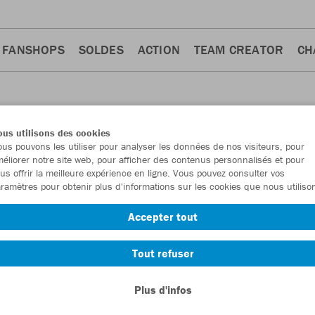
FANSHOPS
SOLDES
ACTION
TEAM CREATOR
CH
us utilisons des cookies
us pouvons les utiliser pour analyser les données de nos visiteurs, pour
S
éliorer notre site web, pour afficher des contenus personnalisés et pour
us offrir la meilleure expérience en ligne. Vous pouvez consulter vos
ramètres pour obtenir plus d'informations sur les cookies que nous utiliso
Accepter tout
Tout refuser
Plus d'infos