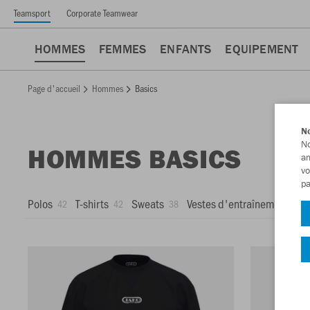
Teamsport
Corporate Teamwear
HOMMES
FEMMES
ENFANTS
EQUIPEMENT
Page d'accueil
Hommes
Basics
No
No
HOMMES BASICS
am
vo
pa
Polos
T-shirts
Sweats
Vestes d'entraînement
42
42
38
29