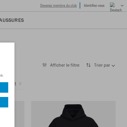
Devenez membre du club
Identifiez-vous
AUSSURES
Afficher le filtre
Trier par
ns.
aînement
6