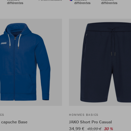
différentes
différentes
différentes
CS
HOMMES BASICS
à capuche Base
JAKO Short Pro Casual
34,99 €
49,99 €
30 %