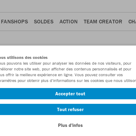
FANSHOPS
SOLDES
ACTION
TEAM CREATOR
CH
us utilisons des cookies
us pouvons les utiliser pour analyser les données de nos visiteurs, pour
éliorer notre site web, pour afficher des contenus personnalisés et pour
us offrir la meilleure expérience en ligne. Vous pouvez consulter vos
ramètres pour obtenir plus d'informations sur les cookies que nous utiliso
Vestes
Shorts
Pantalons
Ziptops
Pantalons d'entr
25
16
7
7
Accepter tout
Tout refuser
Plus d'infos