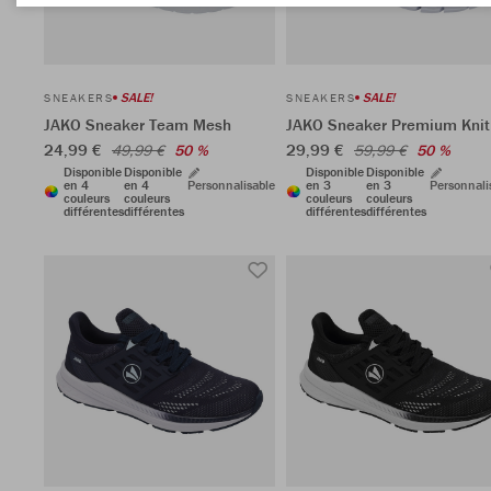
SALE!
SALE!
SNEAKERS
SNEAKERS
JAKO Sneaker Team Mesh
JAKO Sneaker Premium Knit
24,99 €
29,99 €
49,99 €
50 %
59,99 €
50 %
Disponible
Disponible
Disponible
Disponible
en 4
en 4
Personnalisable
en 3
en 3
Personnali
couleurs
couleurs
couleurs
couleurs
différentes
différentes
différentes
différentes