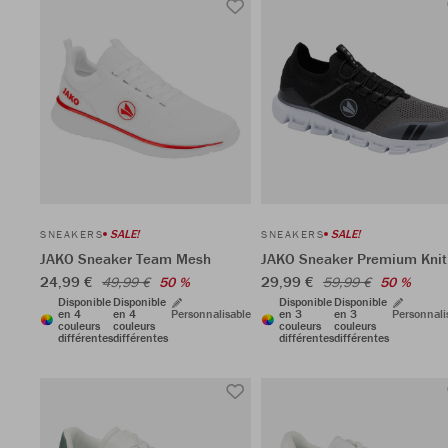
SALE!
SALE!
SNEAKERS
SNEAKERS
JAKO Sneaker Team Mesh
JAKO Sneaker Premium Knit
24,99 €
29,99 €
49,99 €
50 %
59,99 €
50 %
Disponible
Disponible
Disponible
Disponible
en 4
en 4
Personnalisable
en 3
en 3
Personnali
couleurs
couleurs
couleurs
couleurs
différentes
différentes
différentes
différentes