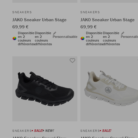
SNEAKERS
SNEAKERS
JAKO Sneaker Urban Stage
JAKO Sneaker Urban Stage
69,99 €
69,99 €
Disponible
Disponible
Disponible
Disponible
en 2
en 2
Personnalisable
en 2
en 2
Personnali
couleurs
couleurs
couleurs
couleurs
différentes
différentes
différentes
différentes
SALE!
NEW!
SALE!
SNEAKERS
SNEAKERS