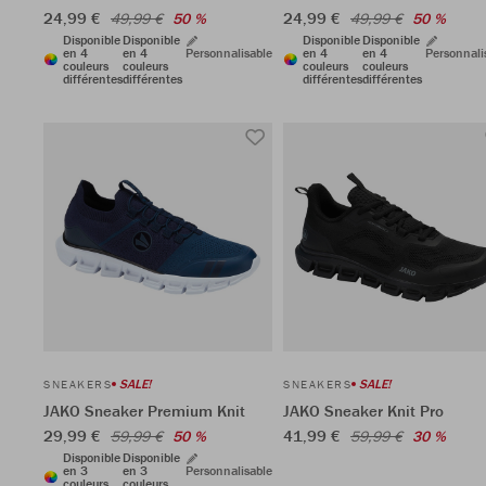
24,99 €
24,99 €
49,99 €
50 %
49,99 €
50 %
Disponible
Disponible
Disponible
Disponible
en 4
en 4
Personnalisable
en 4
en 4
Personnali
couleurs
couleurs
couleurs
couleurs
différentes
différentes
différentes
différentes
SALE!
SALE!
SNEAKERS
SNEAKERS
JAKO Sneaker Premium Knit
JAKO Sneaker Knit Pro
29,99 €
41,99 €
59,99 €
50 %
59,99 €
30 %
Disponible
Disponible
en 3
en 3
Personnalisable
couleurs
couleurs