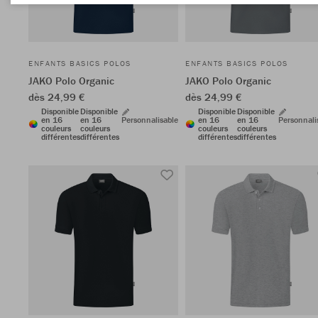
ENFANTS BASICS POLOS
ENFANTS BASICS POLOS
JAKO Polo Organic
JAKO Polo Organic
dès 24,99 €
dès 24,99 €
Disponible
Disponible
Disponible
Disponible
en 16
en 16
Personnalisable
en 16
en 16
Personnali
couleurs
couleurs
couleurs
couleurs
différentes
différentes
différentes
différentes