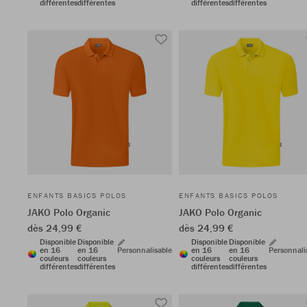
différentes
différentes
différentes
différentes
ENFANTS BASICS POLOS
ENFANTS BASICS POLOS
JAKO Polo Organic
JAKO Polo Organic
dès 24,99 €
dès 24,99 €
Disponible
Disponible
Disponible
Disponible
en 16
en 16
Personnalisable
en 16
en 16
Personnali
couleurs
couleurs
couleurs
couleurs
différentes
différentes
différentes
différentes