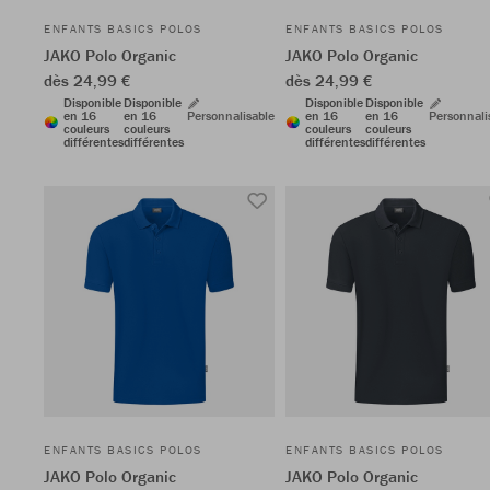
ENFANTS BASICS POLOS
ENFANTS BASICS POLOS
JAKO Polo Organic
JAKO Polo Organic
dès 24,99 €
dès 24,99 €
Disponible
Disponible
Disponible
Disponible
en 16
en 16
Personnalisable
en 16
en 16
Personnali
couleurs
couleurs
couleurs
couleurs
différentes
différentes
différentes
différentes
ENFANTS BASICS POLOS
ENFANTS BASICS POLOS
JAKO Polo Organic
JAKO Polo Organic