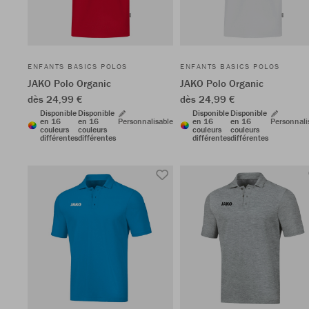
ENFANTS BASICS POLOS
ENFANTS BASICS POLOS
JAKO Polo Organic
JAKO Polo Organic
dès 24,99 €
dès 24,99 €
Disponible
Disponible
Disponible
Disponible
en 16
en 16
Personnalisable
en 16
en 16
Personnali
couleurs
couleurs
couleurs
couleurs
différentes
différentes
différentes
différentes