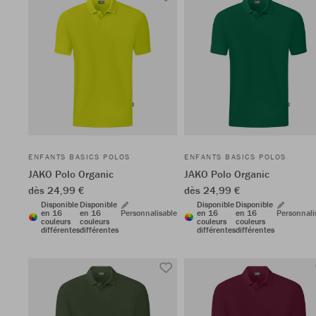
ENFANTS BASICS POLOS
ENFANTS BASICS POLOS
JAKO Polo Organic
JAKO Polo Organic
dès 24,99 €
dès 24,99 €
Disponible
Disponible
Disponible
Disponible
en 16
en 16
Personnalisable
en 16
en 16
Personnali
couleurs
couleurs
couleurs
couleurs
différentes
différentes
différentes
différentes