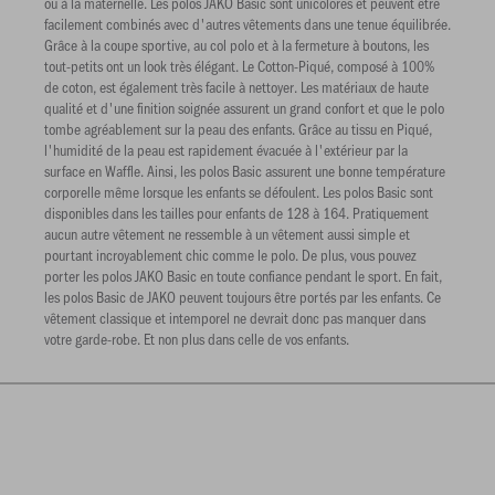
ou à la maternelle. Les polos JAKO Basic sont unicolores et peuvent être
facilement combinés avec d'autres vêtements dans une tenue équilibrée.
Grâce à la coupe sportive, au col polo et à la fermeture à boutons, les
tout-petits ont un look très élégant. Le Cotton-Piqué, composé à 100%
de coton, est également très facile à nettoyer. Les matériaux de haute
qualité et d'une finition soignée assurent un grand confort et que le polo
tombe agréablement sur la peau des enfants. Grâce au tissu en Piqué,
l'humidité de la peau est rapidement évacuée à l'extérieur par la
surface en Waffle. Ainsi, les polos Basic assurent une bonne température
corporelle même lorsque les enfants se défoulent. Les polos Basic sont
disponibles dans les tailles pour enfants de 128 à 164. Pratiquement
aucun autre vêtement ne ressemble à un vêtement aussi simple et
pourtant incroyablement chic comme le polo. De plus, vous pouvez
porter les polos JAKO Basic en toute confiance pendant le sport. En fait,
les polos Basic de JAKO peuvent toujours être portés par les enfants. Ce
vêtement classique et intemporel ne devrait donc pas manquer dans
votre garde-robe. Et non plus dans celle de vos enfants.