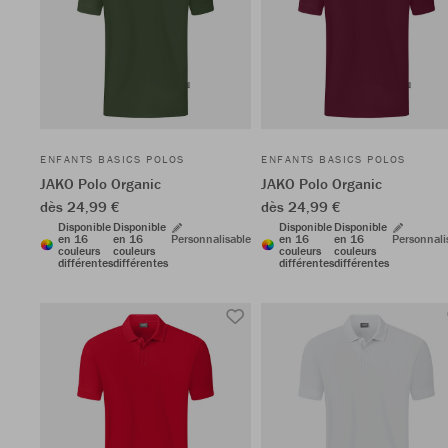
ENFANTS BASICS POLOS
ENFANTS BASICS POLOS
JAKO Polo Organic
JAKO Polo Organic
dès 24,99 €
dès 24,99 €
Disponible
Disponible
Disponible
Disponible
en 16
en 16
Personnalisable
en 16
en 16
Personnali
couleurs
couleurs
couleurs
couleurs
différentes
différentes
différentes
différentes