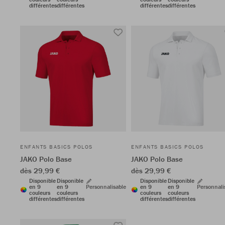
différentes
différentes
différentes
différentes
ENFANTS BASICS POLOS
ENFANTS BASICS POLOS
JAKO Polo Base
JAKO Polo Base
dès 29,99 €
dès 29,99 €
Disponible
Disponible
Disponible
Disponible
en 9
en 9
Personnalisable
en 9
en 9
Personnali
couleurs
couleurs
couleurs
couleurs
différentes
différentes
différentes
différentes