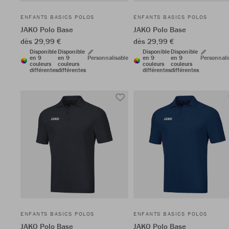
ENFANTS BASICS POLOS
ENFANTS BASICS POLOS
JAKO Polo Base
JAKO Polo Base
dès 29,99 €
dès 29,99 €
Disponible
Disponible
Disponible
Disponible
en 9
en 9
Personnalisable
en 9
en 9
Personnali
couleurs
couleurs
couleurs
couleurs
différentes
différentes
différentes
différentes
ENFANTS BASICS POLOS
ENFANTS BASICS POLOS
JAKO Polo Base
JAKO Polo Base