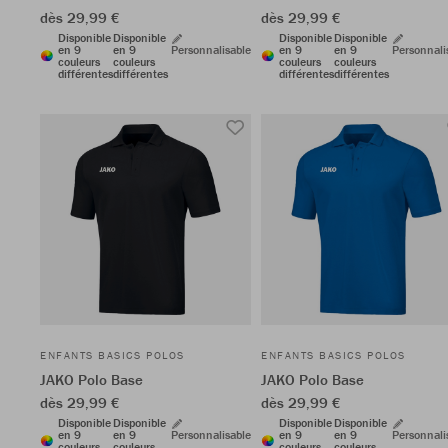
dès 29,99 €
dès 29,99 €
Disponible
Disponible
Disponible
Disponible
en 9
en 9
Personnalisable
en 9
en 9
Personnali
couleurs
couleurs
couleurs
couleurs
différentes
différentes
différentes
différentes
ENFANTS BASICS POLOS
ENFANTS BASICS POLOS
JAKO Polo Base
JAKO Polo Base
dès 29,99 €
dès 29,99 €
Disponible
Disponible
Disponible
Disponible
en 9
en 9
Personnalisable
en 9
en 9
Personnali
couleurs
couleurs
couleurs
couleurs