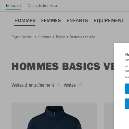
Teamsport
Corporate Teamwear
HOMMES
FEMMES
ENFANTS
EQUIPEMENT
Page d'accueil
Hommes
Basics
Vestes à capuche
No
No
HOMMES BASICS VES
am
vo
pa
Vestes d'entraînement
Vestes
29
25