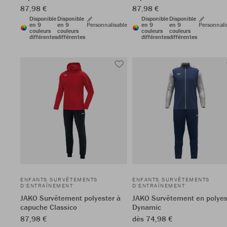
87,98 €
87,98 €
Disponible
Disponible
Disponible
Disponible
en 9
en 9
Personnalisable
en 9
en 9
Personnali
couleurs
couleurs
couleurs
couleurs
différentes
différentes
différentes
différentes
ENFANTS SURVÊTEMENTS
ENFANTS SURVÊTEMENTS
D'ENTRAÎNEMENT
D'ENTRAÎNEMENT
JAKO Survêtement polyester à
JAKO Survêtement en polyes
capuche Classico
Dynamic
87,98 €
dès 74,98 €