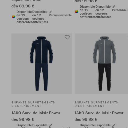
dès 99,98 €
dès 89,98 €
Disponible
Disponible
en 12
en 12
Personnali
Disponible
Disponible
couleurs
couleurs
en 12
en 12
Personnalisable
différentes
différentes
couleurs
couleurs
différentes
différentes
ENFANTS SURVÊTEMENTS
ENFANTS SURVÊTEMENTS
D'ENTRAÎNEMENT
D'ENTRAÎNEMENT
JAKO Surv. de loisir Power
JAKO Surv. de loisir Power
dès 99,98 €
dès 99,98 €
Disponible
Disponible
Disponible
Disponible