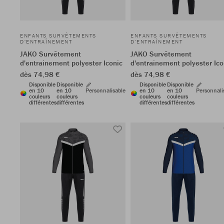
ENFANTS SURVÊTEMENTS
ENFANTS SURVÊTEMENTS
D'ENTRAÎNEMENT
D'ENTRAÎNEMENT
JAKO Survêtement
JAKO Survêtement
d'entrainement polyester Iconic
d'entrainement polyester Ico
dès 74,98 €
dès 74,98 €
Disponible
Disponible
Disponible
Disponible
en 10
en 10
Personnalisable
en 10
en 10
Personnali
couleurs
couleurs
couleurs
couleurs
différentes
différentes
différentes
différentes