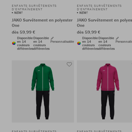
ENFANTS SURVÊTEMENTS
ENFANTS SURVÊTEMENTS
D'ENTRAÎNEMENT
D'ENTRAÎNEMENT
NEW!
NEW!
JAKO Survêtement en polyester
JAKO Survêtement en polyes
One
One
dès 59,99 €
dès 59,99 €
Disponible
Disponible
Disponible
Disponible
en 14
en 14
Personnalisable
en 14
en 14
Personnali
couleurs
couleurs
couleurs
couleurs
différentes
différentes
différentes
différentes
ENFANTS SURVÊTEMENTS
ENFANTS SURVÊTEMENTS