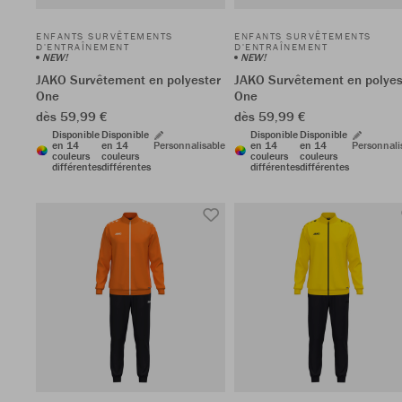
ENFANTS SURVÊTEMENTS
ENFANTS SURVÊTEMENTS
D'ENTRAÎNEMENT
D'ENTRAÎNEMENT
NEW!
NEW!
JAKO Survêtement en polyester
JAKO Survêtement en polyes
One
One
dès 59,99 €
dès 59,99 €
Disponible
Disponible
Disponible
Disponible
en 14
en 14
Personnalisable
en 14
en 14
Personnali
couleurs
couleurs
couleurs
couleurs
différentes
différentes
différentes
différentes