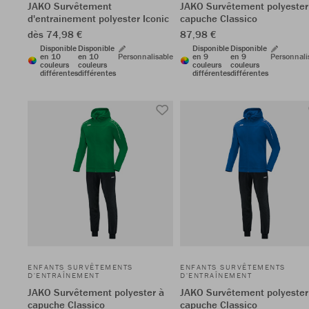
JAKO Survêtement
JAKO Survêtement polyester
d'entrainement polyester Iconic
capuche Classico
dès 74,98 €
87,98 €
Disponible
Disponible
Disponible
Disponible
en 10
en 10
Personnalisable
en 9
en 9
Personnali
couleurs
couleurs
couleurs
couleurs
différentes
différentes
différentes
différentes
ENFANTS SURVÊTEMENTS
ENFANTS SURVÊTEMENTS
D'ENTRAÎNEMENT
D'ENTRAÎNEMENT
JAKO Survêtement polyester à
JAKO Survêtement polyester
capuche Classico
capuche Classico