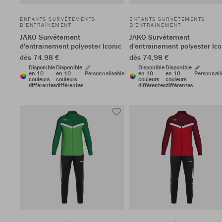
ENFANTS SURVÊTEMENTS
ENFANTS SURVÊTEMENTS
D'ENTRAÎNEMENT
D'ENTRAÎNEMENT
JAKO Survêtement
JAKO Survêtement
d'entrainement polyester Iconic
d'entrainement polyester Ico
dès 74,98 €
dès 74,98 €
Disponible
Disponible
Disponible
Disponible
en 10
en 10
Personnalisable
en 10
en 10
Personnali
couleurs
couleurs
couleurs
couleurs
différentes
différentes
différentes
différentes