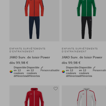
ENFANTS SURVÊTEMENTS
ENFANTS SURVÊTEMENTS
D'ENTRAÎNEMENT
D'ENTRAÎNEMENT
JAKO Surv. de loisir Power
JAKO Surv. de loisir Power
dès 99,98 €
dès 99,98 €
Disponible
Disponible
Disponible
Disponible
en 12
en 12
Personnalisable
en 12
en 12
Personnali
couleurs
couleurs
couleurs
couleurs
différentes
différentes
différentes
différentes