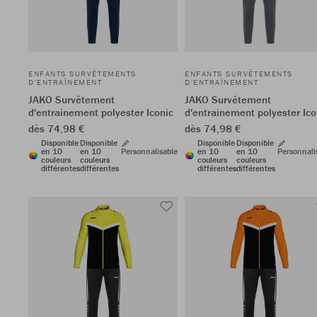
ENFANTS SURVÊTEMENTS
ENFANTS SURVÊTEMENTS
D'ENTRAÎNEMENT
D'ENTRAÎNEMENT
JAKO Survêtement
JAKO Survêtement
d'entrainement polyester Iconic
d'entrainement polyester Ico
dès 74,98 €
dès 74,98 €
Disponible
Disponible
Disponible
Disponible
en 10
en 10
Personnalisable
en 10
en 10
Personnali
couleurs
couleurs
couleurs
couleurs
différentes
différentes
différentes
différentes