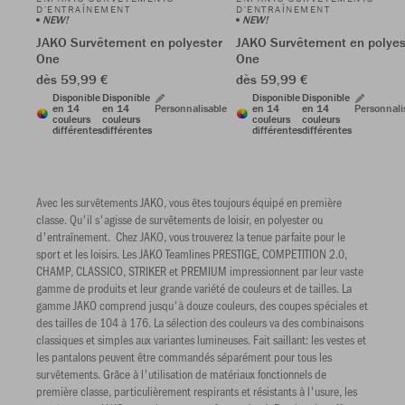
D'ENTRAÎNEMENT
D'ENTRAÎNEMENT
NEW!
NEW!
JAKO Survêtement en polyester
JAKO Survêtement en polyes
One
One
dès 59,99 €
dès 59,99 €
Disponible
Disponible
Disponible
Disponible
en 14
en 14
Personnalisable
en 14
en 14
Personnali
couleurs
couleurs
couleurs
couleurs
différentes
différentes
différentes
différentes
Avec les survêtements JAKO, vous êtes toujours équipé en première
classe. Qu'il s'agisse de survêtements de loisir, en polyester ou
d'entraînement. Chez JAKO, vous trouverez la tenue parfaite pour le
sport et les loisirs. Les JAKO Teamlines PRESTIGE, COMPETITION 2.0,
CHAMP, CLASSICO, STRIKER et PREMIUM impressionnent par leur vaste
gamme de produits et leur grande variété de couleurs et de tailles. La
gamme JAKO comprend jusqu'à douze couleurs, des coupes spéciales et
des tailles de 104 à 176. La sélection des couleurs va des combinaisons
classiques et simples aux variantes lumineuses. Fait saillant: les vestes et
les pantalons peuvent être commandés séparément pour tous les
survêtements. Grâce à l'utilisation de matériaux fonctionnels de
première classe, particulièrement respirants et résistants à l'usure, les