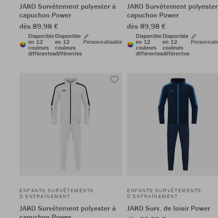
JAKO Survêtement polyester à
JAKO Survêtement polyester
capuchon Power
capuchon Power
dès 89,98 €
dès 89,98 €
Disponible
Disponible
Disponible
Disponible
en 12
en 12
Personnalisable
en 12
en 12
Personnali
couleurs
couleurs
couleurs
couleurs
différentes
différentes
différentes
différentes
ENFANTS SURVÊTEMENTS
ENFANTS SURVÊTEMENTS
D'ENTRAÎNEMENT
D'ENTRAÎNEMENT
JAKO Survêtement polyester à
JAKO Surv. de loisir Power
capuchon Power