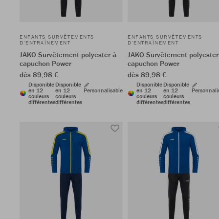
ENFANTS SURVÊTEMENTS
ENFANTS SURVÊTEMENTS
D'ENTRAÎNEMENT
D'ENTRAÎNEMENT
JAKO Survêtement polyester à
JAKO Survêtement polyester
capuchon Power
capuchon Power
dès 89,98 €
dès 89,98 €
Disponible
Disponible
Disponible
Disponible
en 12
en 12
Personnalisable
en 12
en 12
Personnali
couleurs
couleurs
couleurs
couleurs
différentes
différentes
différentes
différentes