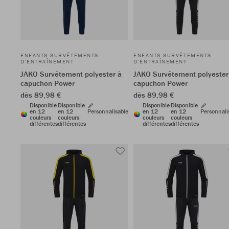
ENFANTS SURVÊTEMENTS
ENFANTS SURVÊTEMENTS
D'ENTRAÎNEMENT
D'ENTRAÎNEMENT
JAKO Survêtement polyester à
JAKO Survêtement polyester
capuchon Power
capuchon Power
dès 89,98 €
dès 89,98 €
Disponible
Disponible
Disponible
Disponible
en 12
en 12
Personnalisable
en 12
en 12
Personnali
couleurs
couleurs
couleurs
couleurs
différentes
différentes
différentes
différentes