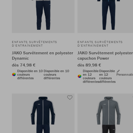
ENFANTS SURVÊTEMENTS
ENFANTS SURVÊTEMENTS
D'ENTRAÎNEMENT
D'ENTRAÎNEMENT
JAKO Survêtement en polyester
JAKO Survêtement polyester
Dynamic
capuchon Power
dès 74,98 €
dès 89,98 €
Disponible en 10
Disponible en 10
Disponible
Disponible
couleurs
couleurs
en 12
en 12
Personnali
différentes
différentes
couleurs
couleurs
différentes
différentes