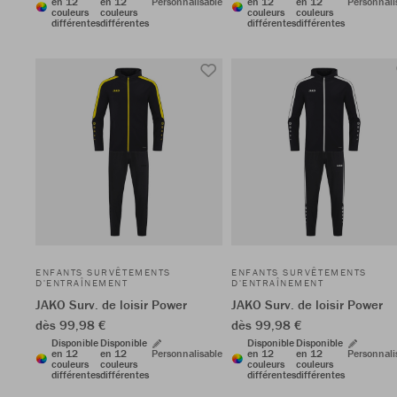
en 12
en 12
Personnalisable
en 12
en 12
Personnali
couleurs
couleurs
couleurs
couleurs
différentes
différentes
différentes
différentes
ENFANTS SURVÊTEMENTS
ENFANTS SURVÊTEMENTS
D'ENTRAÎNEMENT
D'ENTRAÎNEMENT
JAKO Surv. de loisir Power
JAKO Surv. de loisir Power
dès 99,98 €
dès 99,98 €
Disponible
Disponible
Disponible
Disponible
en 12
en 12
Personnalisable
en 12
en 12
Personnali
couleurs
couleurs
couleurs
couleurs
différentes
différentes
différentes
différentes