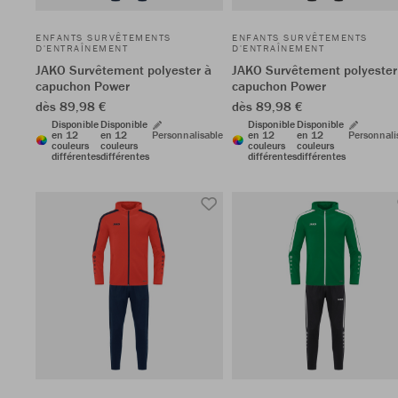
ENFANTS SURVÊTEMENTS
ENFANTS SURVÊTEMENTS
D'ENTRAÎNEMENT
D'ENTRAÎNEMENT
JAKO Survêtement polyester à
JAKO Survêtement polyester
capuchon Power
capuchon Power
dès 89,98 €
dès 89,98 €
Disponible
Disponible
Disponible
Disponible
en 12
en 12
Personnalisable
en 12
en 12
Personnali
couleurs
couleurs
couleurs
couleurs
différentes
différentes
différentes
différentes