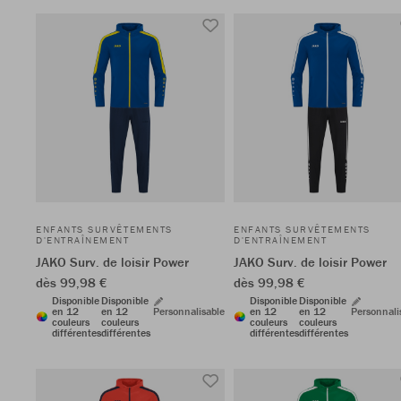
ENFANTS SURVÊTEMENTS
ENFANTS SURVÊTEMENTS
D'ENTRAÎNEMENT
D'ENTRAÎNEMENT
JAKO Surv. de loisir Power
JAKO Surv. de loisir Power
dès 99,98 €
dès 99,98 €
Disponible
Disponible
Disponible
Disponible
en 12
en 12
Personnalisable
en 12
en 12
Personnali
couleurs
couleurs
couleurs
couleurs
différentes
différentes
différentes
différentes