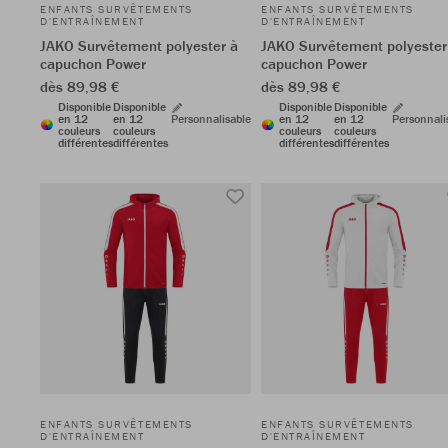
ENFANTS SURVÊTEMENTS
ENFANTS SURVÊTEMENTS
D'ENTRAÎNEMENT
D'ENTRAÎNEMENT
JAKO Survêtement polyester à
JAKO Survêtement polyester
capuchon Power
capuchon Power
dès 89,98 €
dès 89,98 €
Disponible
Disponible
Disponible
Disponible
en 12
en 12
Personnalisable
en 12
en 12
Personnali
couleurs
couleurs
couleurs
couleurs
différentes
différentes
différentes
différentes
ENFANTS SURVÊTEMENTS
ENFANTS SURVÊTEMENTS
D'ENTRAÎNEMENT
D'ENTRAÎNEMENT