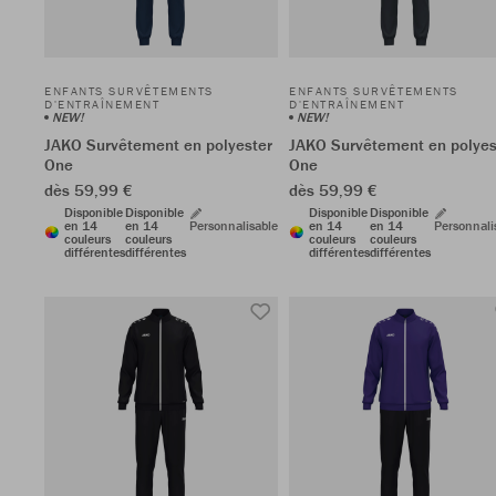
ENFANTS SURVÊTEMENTS
ENFANTS SURVÊTEMENTS
D'ENTRAÎNEMENT
D'ENTRAÎNEMENT
NEW!
NEW!
JAKO Survêtement en polyester
JAKO Survêtement en polyes
One
One
dès 59,99 €
dès 59,99 €
Disponible
Disponible
Disponible
Disponible
en 14
en 14
Personnalisable
en 14
en 14
Personnali
couleurs
couleurs
couleurs
couleurs
différentes
différentes
différentes
différentes