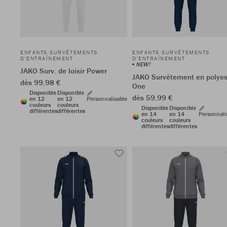
ENFANTS SURVÊTEMENTS
ENFANTS SURVÊTEMENTS
D'ENTRAÎNEMENT
D'ENTRAÎNEMENT
NEW!
JAKO Surv. de loisir Power
JAKO Survêtement en polyes
dès 99,98 €
One
Disponible
Disponible
dès 59,99 €
en 12
en 12
Personnalisable
couleurs
couleurs
Disponible
Disponible
différentes
différentes
en 14
en 14
Personnali
couleurs
couleurs
différentes
différentes