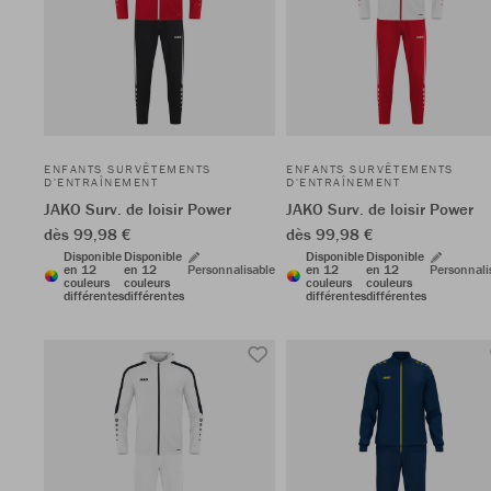
ENFANTS SURVÊTEMENTS
ENFANTS SURVÊTEMENTS
D'ENTRAÎNEMENT
D'ENTRAÎNEMENT
JAKO Surv. de loisir Power
JAKO Surv. de loisir Power
dès 99,98 €
dès 99,98 €
Disponible
Disponible
Disponible
Disponible
en 12
en 12
Personnalisable
en 12
en 12
Personnali
couleurs
couleurs
couleurs
couleurs
différentes
différentes
différentes
différentes