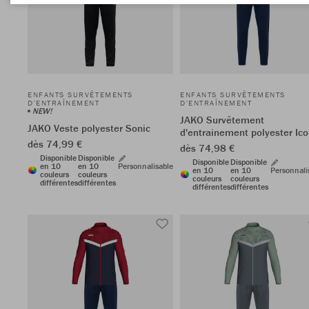
ENFANTS SURVÊTEMENTS
ENFANTS SURVÊTEMENTS
D'ENTRAÎNEMENT
D'ENTRAÎNEMENT
NEW!
JAKO Survêtement
JAKO Veste polyester Sonic
d'entrainement polyester Ico
dès 74,99 €
dès 74,98 €
Disponible
Disponible
Disponible
Disponible
en 10
en 10
Personnalisable
en 10
en 10
Personnali
couleurs
couleurs
couleurs
couleurs
différentes
différentes
différentes
différentes