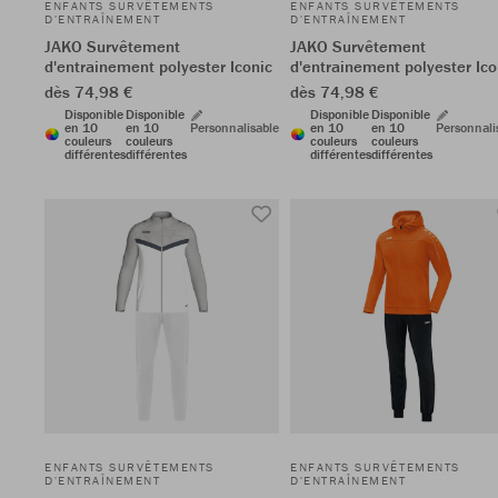
ENFANTS SURVÊTEMENTS
ENFANTS SURVÊTEMENTS
D'ENTRAÎNEMENT
D'ENTRAÎNEMENT
JAKO Survêtement
JAKO Survêtement
d'entrainement polyester Iconic
d'entrainement polyester Ico
dès 74,98 €
dès 74,98 €
Disponible
Disponible
Disponible
Disponible
en 10
en 10
Personnalisable
en 10
en 10
Personnali
couleurs
couleurs
couleurs
couleurs
différentes
différentes
différentes
différentes
ENFANTS SURVÊTEMENTS
ENFANTS SURVÊTEMENTS
D'ENTRAÎNEMENT
D'ENTRAÎNEMENT