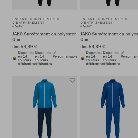
ENFANTS SURVÊTEMENTS
ENFANTS SURVÊTEMENTS
D'ENTRAÎNEMENT
D'ENTRAÎNEMENT
NEW!
NEW!
JAKO Survêtement en polyester
JAKO Survêtement en polyes
One
One
dès 59,99 €
dès 59,99 €
Disponible
Disponible
Disponible
Disponible
en 14
en 14
Personnalisable
en 14
en 14
Personnali
couleurs
couleurs
couleurs
couleurs
différentes
différentes
différentes
différentes