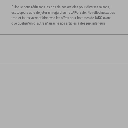
Puisque nous réduisons les prix de nos articles pour diverses raisons, il
est toujours utile de jeter un regard sur le JAKO Sale. Ne réfléchissez pas
trop et faites votre affaire avec les offres pour hommes de JAKO avant
que quelqu'un d'autre n'arrache nos articles à des prix inférieurs.