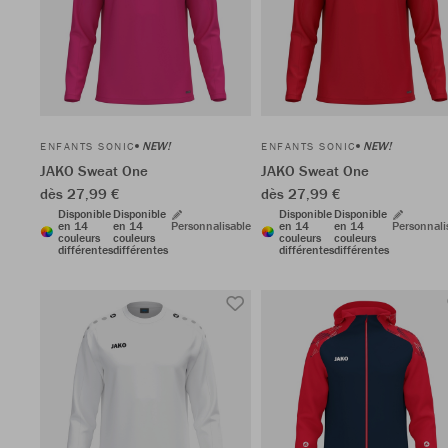
NEW!
NEW!
ENFANTS SONIC
ENFANTS SONIC
JAKO Sweat One
JAKO Sweat One
dès 27,99 €
dès 27,99 €
Disponible
Disponible
Disponible
Disponible
en 14
en 14
Personnalisable
en 14
en 14
Personnali
couleurs
couleurs
couleurs
couleurs
différentes
différentes
différentes
différentes