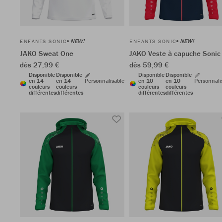
NEW!
NEW!
ENFANTS SONIC
ENFANTS SONIC
JAKO Sweat One
JAKO Veste à capuche Sonic
dès 27,99 €
dès 59,99 €
Disponible
Disponible
Disponible
Disponible
en 14
en 14
Personnalisable
en 10
en 10
Personnali
couleurs
couleurs
couleurs
couleurs
différentes
différentes
différentes
différentes