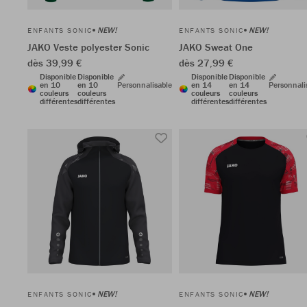
NEW!
NEW!
ENFANTS SONIC
ENFANTS SONIC
JAKO Veste polyester Sonic
JAKO Sweat One
dès 39,99 €
dès 27,99 €
Disponible
Disponible
Disponible
Disponible
en 10
en 10
Personnalisable
en 14
en 14
Personnali
couleurs
couleurs
couleurs
couleurs
différentes
différentes
différentes
différentes
NEW!
NEW!
ENFANTS SONIC
ENFANTS SONIC