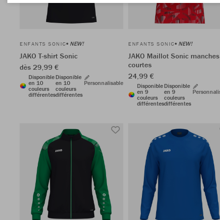
NEW!
NEW!
ENFANTS SONIC
ENFANTS SONIC
JAKO T-shirt Sonic
JAKO Maillot Sonic manches
courtes
dès 29,99 €
24,99 €
Disponible
Disponible
en 10
en 10
Personnalisable
Disponible
Disponible
couleurs
couleurs
en 9
en 9
Personnali
différentes
différentes
couleurs
couleurs
différentes
différentes