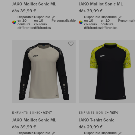
JAKO Maillot Sonic ML
JAKO Maillot Sonic ML
dès 39,99 €
dès 39,99 €
Disponible
Disponible
Disponible
Disponible
en 10
en 10
Personnalisable
en 10
en 10
Personnali
couleurs
couleurs
couleurs
couleurs
différentes
différentes
différentes
différentes
NEW!
NEW!
ENFANTS SONIC
ENFANTS SONIC
JAKO Maillot Sonic ML
JAKO T-shirt Sonic
dès 39,99 €
dès 29,99 €
Disponible
Disponible
Disponible
Disponible