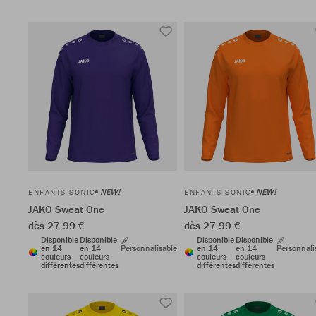
NEW!
NEW!
ENFANTS SONIC
ENFANTS SONIC
JAKO Sweat One
JAKO Sweat One
dès 27,99 €
dès 27,99 €
Disponible
Disponible
Disponible
Disponible
en 14
en 14
Personnalisable
en 14
en 14
Personnali
couleurs
couleurs
couleurs
couleurs
différentes
différentes
différentes
différentes