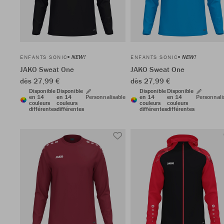
NEW!
NEW!
ENFANTS SONIC
ENFANTS SONIC
JAKO Sweat One
JAKO Sweat One
dès 27,99 €
dès 27,99 €
Disponible
Disponible
Disponible
Disponible
en 14
en 14
Personnalisable
en 14
en 14
Personnali
couleurs
couleurs
couleurs
couleurs
différentes
différentes
différentes
différentes