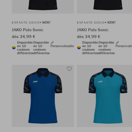
NEW!
NEW!
ENFANTS SONIC
ENFANTS SONIC
JAKO Polo Sonic
JAKO Polo Sonic
dès 34,99 €
dès 34,99 €
Disponible
Disponible
Disponible
Disponible
en 10
en 10
Personnalisable
en 10
en 10
Personnali
couleurs
couleurs
couleurs
couleurs
différentes
différentes
différentes
différentes