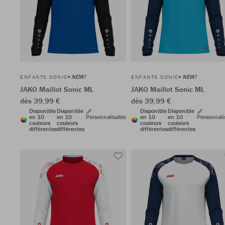
NEW!
NEW!
ENFANTS SONIC
ENFANTS SONIC
JAKO Maillot Sonic ML
JAKO Maillot Sonic ML
dès 39,99 €
dès 39,99 €
Disponible
Disponible
Disponible
Disponible
en 10
en 10
Personnalisable
en 10
en 10
Personnali
couleurs
couleurs
couleurs
couleurs
différentes
différentes
différentes
différentes