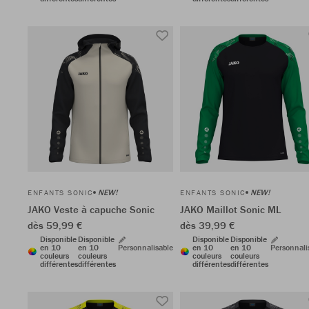
NEW!
NEW!
ENFANTS SONIC
ENFANTS SONIC
JAKO Veste à capuche Sonic
JAKO Maillot Sonic ML
dès 59,99 €
dès 39,99 €
Disponible
Disponible
Disponible
Disponible
en 10
en 10
Personnalisable
en 10
en 10
Personnali
couleurs
couleurs
couleurs
couleurs
différentes
différentes
différentes
différentes