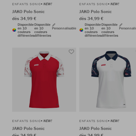
NEW!
NEW!
ENFANTS SONIC
ENFANTS SONIC
JAKO Polo Sonic
JAKO Polo Sonic
dès 34,99 €
dès 34,99 €
Disponible
Disponible
Disponible
Disponible
en 10
en 10
Personnalisable
en 10
en 10
Personnali
couleurs
couleurs
couleurs
couleurs
différentes
différentes
différentes
différentes
NEW!
NEW!
ENFANTS SONIC
ENFANTS SONIC
JAKO Polo Sonic
JAKO Polo Sonic
dès 34,99 €
dès 34,99 €