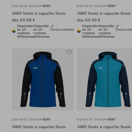
NEW!
NEW!
ENFANTS SONIC
ENFANTS SONIC
JAKO Veste à capuche Sonic
JAKO Veste à capuche Sonic
dès 59,99 €
dès 59,99 €
Disponible
Disponible
Disponible
Disponible
en 10
en 10
Personnalisable
en 10
en 10
Personnali
couleurs
couleurs
couleurs
couleurs
différentes
différentes
différentes
différentes
NEW!
NEW!
ENFANTS SONIC
ENFANTS SONIC
JAKO Veste à capuche Sonic
JAKO Veste à capuche Sonic