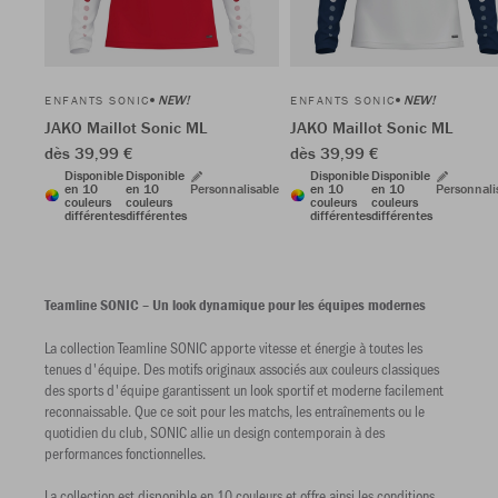
NEW!
NEW!
ENFANTS SONIC
ENFANTS SONIC
JAKO Maillot Sonic ML
JAKO Maillot Sonic ML
dès 39,99 €
dès 39,99 €
Disponible
Disponible
Disponible
Disponible
en 10
en 10
Personnalisable
en 10
en 10
Personnali
couleurs
couleurs
couleurs
couleurs
différentes
différentes
différentes
différentes
Teamline SONIC – Un look dynamique pour les équipes modernes
La collection Teamline SONIC apporte vitesse et énergie à toutes les
tenues d'équipe. Des motifs originaux associés aux couleurs classiques
des sports d'équipe garantissent un look sportif et moderne facilement
reconnaissable. Que ce soit pour les matchs, les entraînements ou le
quotidien du club, SONIC allie un design contemporain à des
performances fonctionnelles.
La collection est disponible en 10 couleurs et offre ainsi les conditions