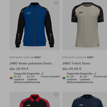
NEW!
NEW!
ENFANTS SONIC
ENFANTS SONIC
JAKO Veste polyester Sonic
JAKO T-shirt Sonic
dès 39,99 €
dès 29,99 €
Disponible
Disponible
Disponible
Disponible
en 10
en 10
Personnalisable
en 10
en 10
Personnali
couleurs
couleurs
couleurs
couleurs
différentes
différentes
différentes
différentes