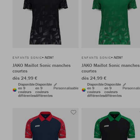
NEW!
NEW!
ENFANTS SONIC
ENFANTS SONIC
JAKO Maillot Sonic manches
JAKO Maillot Sonic manches
courtes
courtes
dès 24,99 €
dès 24,99 €
Disponible
Disponible
Disponible
Disponible
en 9
en 9
Personnalisable
en 9
en 9
Personnali
couleurs
couleurs
couleurs
couleurs
différentes
différentes
différentes
différentes