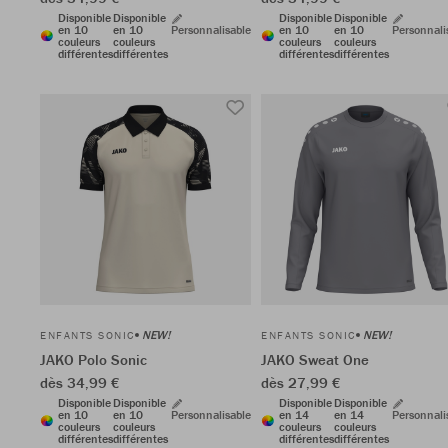
Disponible
Disponible
Disponible
Disponible
en 10
en 10
Personnalisable
en 10
en 10
Personnali
couleurs
couleurs
couleurs
couleurs
différentes
différentes
différentes
différentes
NEW!
NEW!
ENFANTS SONIC
ENFANTS SONIC
JAKO Polo Sonic
JAKO Sweat One
dès 34,99 €
dès 27,99 €
Disponible
Disponible
Disponible
Disponible
en 10
en 10
Personnalisable
en 14
en 14
Personnali
couleurs
couleurs
couleurs
couleurs
différentes
différentes
différentes
différentes