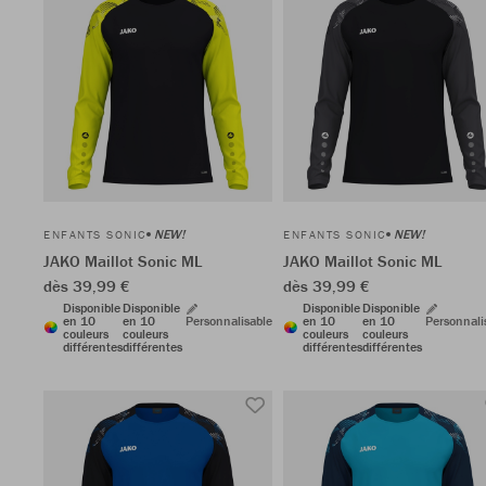
NEW!
NEW!
ENFANTS SONIC
ENFANTS SONIC
JAKO Maillot Sonic ML
JAKO Maillot Sonic ML
dès 39,99 €
dès 39,99 €
Disponible
Disponible
Disponible
Disponible
en 10
en 10
Personnalisable
en 10
en 10
Personnali
couleurs
couleurs
couleurs
couleurs
différentes
différentes
différentes
différentes