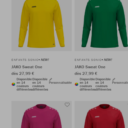
NEW!
NEW!
ENFANTS SONIC
ENFANTS SONIC
JAKO Sweat One
JAKO Sweat One
dès 27,99 €
dès 27,99 €
Disponible
Disponible
Disponible
Disponible
en 14
en 14
Personnalisable
en 14
en 14
Personnali
couleurs
couleurs
couleurs
couleurs
différentes
différentes
différentes
différentes