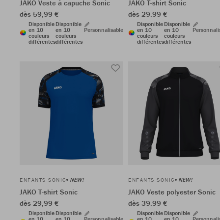
JAKO Veste à capuche Sonic
JAKO T-shirt Sonic
dès 59,99 €
dès 29,99 €
Disponible
Disponible
Disponible
Disponible
en 10
en 10
Personnalisable
en 10
en 10
Personnali
couleurs
couleurs
couleurs
couleurs
différentes
différentes
différentes
différentes
NEW!
NEW!
ENFANTS SONIC
ENFANTS SONIC
JAKO T-shirt Sonic
JAKO Veste polyester Sonic
dès 29,99 €
dès 39,99 €
Disponible
Disponible
Disponible
Disponible
en 10
en 10
Personnalisable
en 10
en 10
Personnali