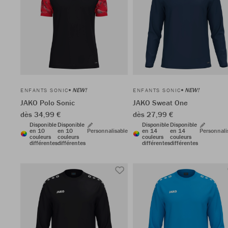
NEW!
NEW!
ENFANTS SONIC
ENFANTS SONIC
JAKO Polo Sonic
JAKO Sweat One
dès 34,99 €
dès 27,99 €
Disponible
Disponible
Disponible
Disponible
en 10
en 10
Personnalisable
en 14
en 14
Personnali
couleurs
couleurs
couleurs
couleurs
différentes
différentes
différentes
différentes