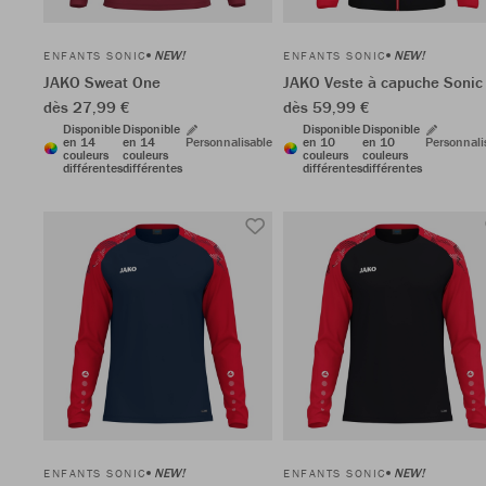
NEW!
NEW!
ENFANTS SONIC
ENFANTS SONIC
JAKO Sweat One
JAKO Veste à capuche Sonic
dès 27,99 €
dès 59,99 €
Disponible
Disponible
Disponible
Disponible
en 14
en 14
Personnalisable
en 10
en 10
Personnali
couleurs
couleurs
couleurs
couleurs
différentes
différentes
différentes
différentes
NEW!
NEW!
ENFANTS SONIC
ENFANTS SONIC