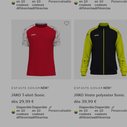
en 10
en 10
Personnalisable
en 10
en 10
Personnali
couleurs
couleurs
couleurs
couleurs
différentes
différentes
différentes
différentes
NEW!
NEW!
ENFANTS SONIC
ENFANTS SONIC
JAKO T-shirt Sonic
JAKO Veste polyester Sonic
dès 29,99 €
dès 39,99 €
Disponible
Disponible
Disponible
Disponible
en 10
en 10
Personnalisable
en 10
en 10
Personnali
couleurs
couleurs
couleurs
couleurs
différentes
différentes
différentes
différentes