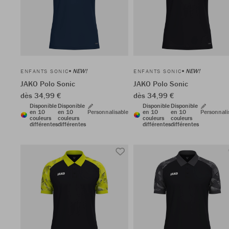
NEW!
NEW!
ENFANTS SONIC
ENFANTS SONIC
JAKO Polo Sonic
JAKO Polo Sonic
dès 34,99 €
dès 34,99 €
Disponible
Disponible
Disponible
Disponible
en 10
en 10
Personnalisable
en 10
en 10
Personnali
couleurs
couleurs
couleurs
couleurs
différentes
différentes
différentes
différentes