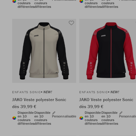
couleurs
couleurs
couleurs
couleurs
différentes
différentes
différentes
différentes
NEW!
NEW!
ENFANTS SONIC
ENFANTS SONIC
JAKO Veste polyester Sonic
JAKO Veste polyester Sonic
dès 39,99 €
dès 39,99 €
Disponible
Disponible
Disponible
Disponible
en 10
en 10
Personnalisable
en 10
en 10
Personnali
couleurs
couleurs
couleurs
couleurs
différentes
différentes
différentes
différentes