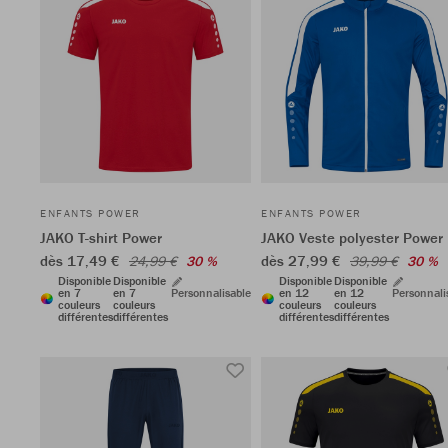
ENFANTS POWER
ENFANTS POWER
JAKO T-shirt Power
JAKO Veste polyester Power
dès 17,49 €
dès 27,99 €
24,99 €
30 %
39,99 €
30 %
Disponible
Disponible
Disponible
Disponible
en 7
en 7
Personnalisable
en 12
en 12
Personnali
couleurs
couleurs
couleurs
couleurs
différentes
différentes
différentes
différentes