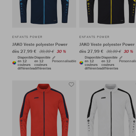
ENFANTS POWER
ENFANTS POWER
JAKO Veste polyester Power
JAKO Veste polyester Power
dès 27,99 €
dès 27,99 €
39,99 €
30 %
39,99 €
30 %
Disponible
Disponible
Disponible
Disponible
en 12
en 12
Personnalisable
en 12
en 12
Personnali
couleurs
couleurs
couleurs
couleurs
différentes
différentes
différentes
différentes