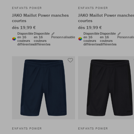
ENFANTS POWER
ENFANTS POWER
JAKO Maillot Power manches
JAKO Maillot Power manche
courtes
courtes
dès 19,99 €
dès 19,99 €
Disponible
Disponible
Disponible
Disponible
en 16
en 16
Personnalisable
en 16
en 16
Personnali
couleurs
couleurs
couleurs
couleurs
différentes
différentes
différentes
différentes
ENFANTS POWER
ENFANTS POWER