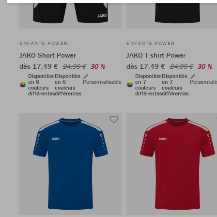
ENFANTS POWER
ENFANTS POWER
JAKO Short Power
JAKO T-shirt Power
dès 17,49 €
dès 17,49 €
24,99 €
30 %
24,99 €
30 %
Disponible
Disponible
Disponible
Disponible
en 6
en 6
Personnalisable
en 7
en 7
Personnali
couleurs
couleurs
couleurs
couleurs
différentes
différentes
différentes
différentes