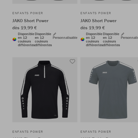
ENFANTS POWER
ENFANTS POWER
JAKO Short Power
JAKO Short Power
dès 19,99 €
dès 19,99 €
Disponible
Disponible
Disponible
Disponible
en 12
en 12
Personnalisable
en 12
en 12
Personnali
couleurs
couleurs
couleurs
couleurs
différentes
différentes
différentes
différentes
ENFANTS POWER
ENFANTS POWER