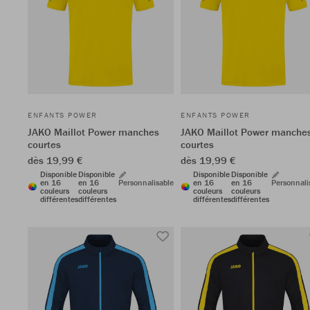
ENFANTS POWER
ENFANTS POWER
JAKO Maillot Power manches
JAKO Maillot Power manche
courtes
courtes
dès 19,99 €
dès 19,99 €
Disponible
Disponible
Disponible
Disponible
en 16
en 16
Personnalisable
en 16
en 16
Personnali
couleurs
couleurs
couleurs
couleurs
différentes
différentes
différentes
différentes