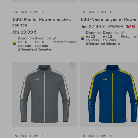
ENFANTS POWER
ENFANTS POWER
JAKO Maillot Power manches
JAKO Veste polyester Power
courtes
dès 27,99 €
39,99 €
30 %
dès 19,99 €
Disponible
Disponible
en 12
en 12
Personnali
Disponible
Disponible
couleurs
couleurs
en 16
en 16
Personnalisable
différentes
différentes
couleurs
couleurs
différentes
différentes
ENFANTS POWER
ENFANTS POWER