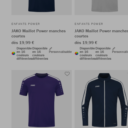
ENFANTS POWER
ENFANTS POWER
JAKO Maillot Power manches
JAKO Maillot Power manche
courtes
courtes
dès 19,99 €
dès 19,99 €
Disponible
Disponible
Disponible
Disponible
en 16
en 16
Personnalisable
en 16
en 16
Personnali
couleurs
couleurs
couleurs
couleurs
différentes
différentes
différentes
différentes