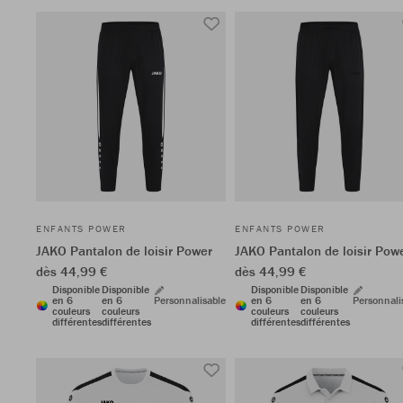
ENFANTS POWER
ENFANTS POWER
JAKO Pantalon de loisir Power
JAKO Pantalon de loisir Pow
dès 44,99 €
dès 44,99 €
Disponible
Disponible
Disponible
Disponible
en 6
en 6
Personnalisable
en 6
en 6
Personnali
couleurs
couleurs
couleurs
couleurs
différentes
différentes
différentes
différentes