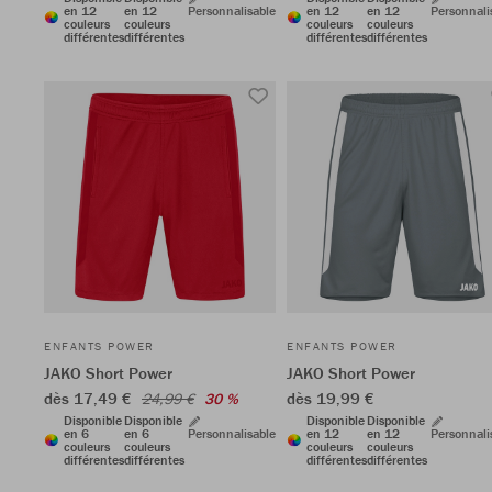
en 12
en 12
Personnalisable
en 12
en 12
Personnali
couleurs
couleurs
couleurs
couleurs
différentes
différentes
différentes
différentes
ENFANTS POWER
ENFANTS POWER
JAKO Short Power
JAKO Short Power
dès 17,49 €
dès 19,99 €
24,99 €
30 %
Disponible
Disponible
Disponible
Disponible
en 6
en 6
Personnalisable
en 12
en 12
Personnali
couleurs
couleurs
couleurs
couleurs
différentes
différentes
différentes
différentes