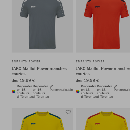
ENFANTS POWER
ENFANTS POWER
JAKO Maillot Power manches
JAKO Maillot Power manche
courtes
courtes
dès 19,99 €
dès 19,99 €
Disponible
Disponible
Disponible
Disponible
en 16
en 16
Personnalisable
en 16
en 16
Personnali
couleurs
couleurs
couleurs
couleurs
différentes
différentes
différentes
différentes