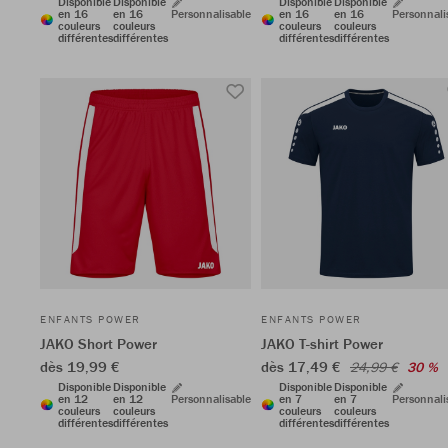
Disponible
Disponible
Disponible
Disponible
en 16
en 16
Personnalisable
en 16
en 16
Personnali
couleurs
couleurs
couleurs
couleurs
différentes
différentes
différentes
différentes
ENFANTS POWER
ENFANTS POWER
JAKO Short Power
JAKO T-shirt Power
dès 19,99 €
dès 17,49 €
24,99 €
30 %
Disponible
Disponible
Disponible
Disponible
en 12
en 12
Personnalisable
en 7
en 7
Personnali
couleurs
couleurs
couleurs
couleurs
différentes
différentes
différentes
différentes