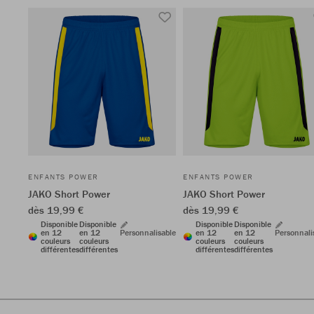
ENFANTS POWER
ENFANTS POWER
JAKO Short Power
JAKO Short Power
dès 19,99 €
dès 19,99 €
Disponible
Disponible
Disponible
Disponible
en 12
en 12
Personnalisable
en 12
en 12
Personnali
couleurs
couleurs
couleurs
couleurs
différentes
différentes
différentes
différentes