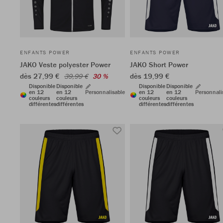
ENFANTS POWER
ENFANTS POWER
JAKO Veste polyester Power
JAKO Short Power
dès 27,99 €
dès 19,99 €
39,99 €
30 %
Disponible
Disponible
Disponible
Disponible
en 12
en 12
Personnalisable
en 12
en 12
Personnali
couleurs
couleurs
couleurs
couleurs
différentes
différentes
différentes
différentes