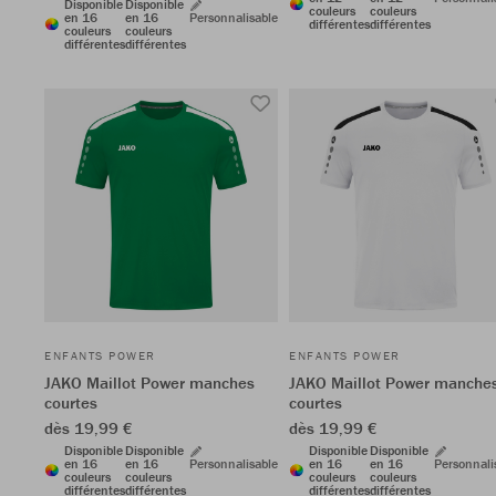
Disponible
Disponible
couleurs
couleurs
en 16
en 16
Personnalisable
différentes
différentes
couleurs
couleurs
différentes
différentes
ENFANTS POWER
ENFANTS POWER
JAKO Maillot Power manches
JAKO Maillot Power manche
courtes
courtes
dès 19,99 €
dès 19,99 €
Disponible
Disponible
Disponible
Disponible
en 16
en 16
Personnalisable
en 16
en 16
Personnali
couleurs
couleurs
couleurs
couleurs
différentes
différentes
différentes
différentes