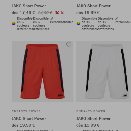
JAKO Short Power
JAKO Short Power
dès 17,49 €
dès 19,99 €
24,99 €
30 %
Disponible
Disponible
Disponible
Disponible
en 6
en 6
Personnalisable
en 12
en 12
Personnali
couleurs
couleurs
couleurs
couleurs
différentes
différentes
différentes
différentes
ENFANTS POWER
ENFANTS POWER
JAKO Short Power
JAKO Short Power
dès 19,99 €
dès 19,99 €
Disponible
Disponible
Disponible
Disponible