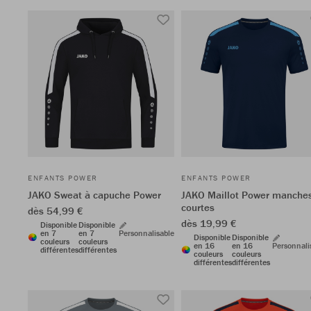
ENFANTS POWER
ENFANTS POWER
JAKO Sweat à capuche Power
JAKO Maillot Power manche
courtes
dès 54,99 €
dès 19,99 €
Disponible
Disponible
en 7
en 7
Personnalisable
Disponible
Disponible
couleurs
couleurs
en 16
en 16
Personnali
différentes
différentes
couleurs
couleurs
différentes
différentes