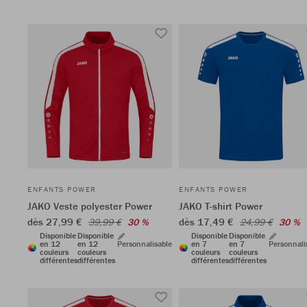
ENFANTS POWER
ENFANTS POWER
JAKO Veste polyester Power
JAKO T-shirt Power
dès 27,99 €
dès 17,49 €
39,99 €
30 %
24,99 €
30 %
Disponible
Disponible
Disponible
Disponible
en 12
en 12
Personnalisable
en 7
en 7
Personnali
couleurs
couleurs
couleurs
couleurs
différentes
différentes
différentes
différentes