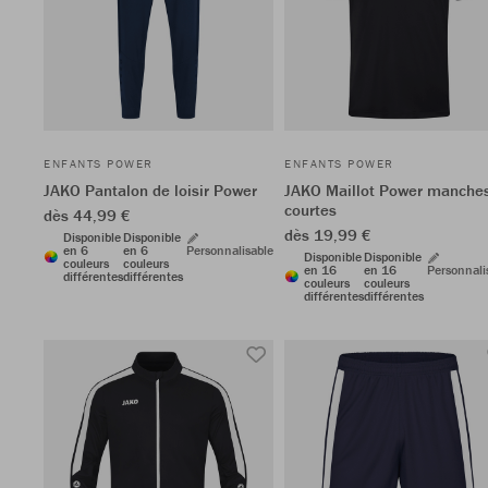
ENFANTS POWER
ENFANTS POWER
JAKO Pantalon de loisir Power
JAKO Maillot Power manche
courtes
dès 44,99 €
dès 19,99 €
Disponible
Disponible
en 6
en 6
Personnalisable
Disponible
Disponible
couleurs
couleurs
en 16
en 16
Personnali
différentes
différentes
couleurs
couleurs
différentes
différentes