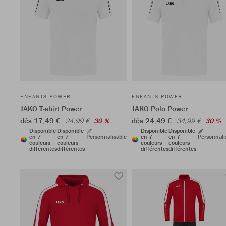
ENFANTS POWER
ENFANTS POWER
JAKO T-shirt Power
JAKO Polo Power
dès 17,49 €
dès 24,49 €
24,99 €
30 %
34,99 €
30 %
Disponible
Disponible
Disponible
Disponible
en 7
en 7
Personnalisable
en 7
en 7
Personnali
couleurs
couleurs
couleurs
couleurs
différentes
différentes
différentes
différentes