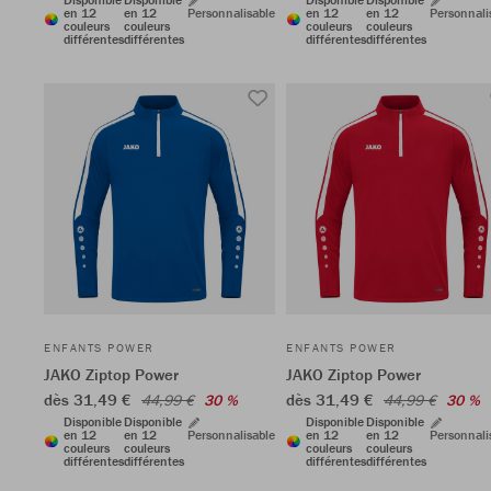
en 12
en 12
Personnalisable
en 12
en 12
Personnali
couleurs
couleurs
couleurs
couleurs
différentes
différentes
différentes
différentes
ENFANTS POWER
ENFANTS POWER
JAKO Ziptop Power
JAKO Ziptop Power
dès 31,49 €
dès 31,49 €
44,99 €
30 %
44,99 €
30 %
Disponible
Disponible
Disponible
Disponible
en 12
en 12
Personnalisable
en 12
en 12
Personnali
couleurs
couleurs
couleurs
couleurs
différentes
différentes
différentes
différentes