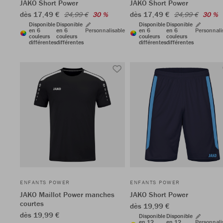
JAKO Short Power
JAKO Short Power
dès 17,49 €
dès 17,49 €
24,99 €
30 %
24,99 €
30 %
Disponible
Disponible
Disponible
Disponible
en 6
en 6
Personnalisable
en 6
en 6
Personnali
couleurs
couleurs
couleurs
couleurs
différentes
différentes
différentes
différentes
ENFANTS POWER
ENFANTS POWER
JAKO Maillot Power manches
JAKO Short Power
courtes
dès 19,99 €
dès 19,99 €
Disponible
Disponible
en 12
en 12
Personnali