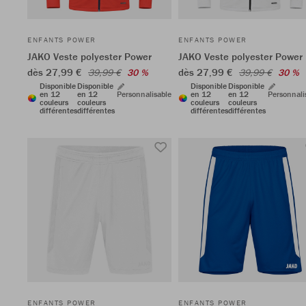
ENFANTS POWER
ENFANTS POWER
JAKO Veste polyester Power
JAKO Veste polyester Power
dès 27,99 €
dès 27,99 €
39,99 €
30 %
39,99 €
30 %
Disponible
Disponible
Disponible
Disponible
en 12
en 12
Personnalisable
en 12
en 12
Personnali
couleurs
couleurs
couleurs
couleurs
différentes
différentes
différentes
différentes
ENFANTS POWER
ENFANTS POWER