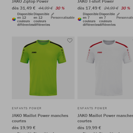
JAKO Ziptop Power
JAKO T-shirt Power
dès 31,49 €
dès 17,49 €
44,99 €
30 %
24,99 €
30 %
Disponible
Disponible
Disponible
Disponible
en 12
en 12
Personnalisable
en 7
en 7
Personnali
couleurs
couleurs
couleurs
couleurs
différentes
différentes
différentes
différentes
ENFANTS POWER
ENFANTS POWER
JAKO Maillot Power manches
JAKO Maillot Power manche
courtes
courtes
dès 19,99 €
dès 19,99 €