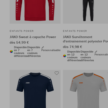
ENFANTS POWER
ENFANTS POWER
JAKO Sweat à capuche Power
JAKO Survêtement
d'entrainement polyester Po
dès 54,99 €
dès 74,98 €
Disponible
Disponible
en 7
en 7
Personnalisable
Disponible
Disponible
couleurs
couleurs
en 12
en 12
Personnali
différentes
différentes
couleurs
couleurs
différentes
différentes