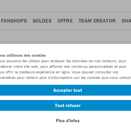
FANSHOPS
SOLDES
OFFRE
TEAM CREATOR
CH
us utilisons des cookies
us pouvons les utiliser pour analyser les données de nos visiteurs, pour
éliorer notre site web, pour afficher des contenus personnalisés et pour
us offrir la meilleure expérience en ligne. Vous pouvez consulter vos
ramètres pour obtenir plus d'informations sur les cookies que nous utiliso
 d'entraînement
Shorts
Sweats
Polos
Maillots
20
20
18
15
13
Accepter tout
Tout refuser
Plus d'infos