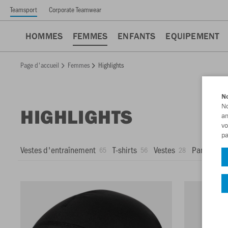
Teamsport
Corporate Teamwear
HOMMES
FEMMES
ENFANTS
EQUIPEMENT
Page d'accueil
Femmes
Highlights
No
No
HIGHLIGHTS
am
vo
pa
Vestes d'entraînement
T-shirts
Vestes
Pantalons
65
56
28