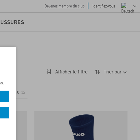
Devenez membre du club
Identifiez-vous
AUSSURES
Afficher le filtre
Trier par
ns.
Pantalons
12