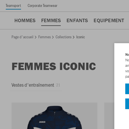
Teamsport
Corporate Teamwear
HOMMES
FEMMES
ENFANTS
EQUIPEMENT
Page d'accueil
Femmes
Collections
Iconic
No
No
FEMMES ICONIC
am
vo
pa
Vestes d'entraînement
21