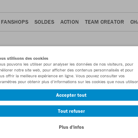
FANSHOPS
SOLDES
ACTION
TEAM CREATOR
CH
us utilisons des cookies
us pouvons les utiliser pour analyser les données de nos visiteurs, pour
éliorer notre site web, pour afficher des contenus personnalisés et pour
us offrir la meilleure expérience en ligne. Vous pouvez consulter vos
ramètres pour obtenir plus d'informations sur les cookies que nous utiliso
Accepter tout
Tout refuser
Plus d'infos