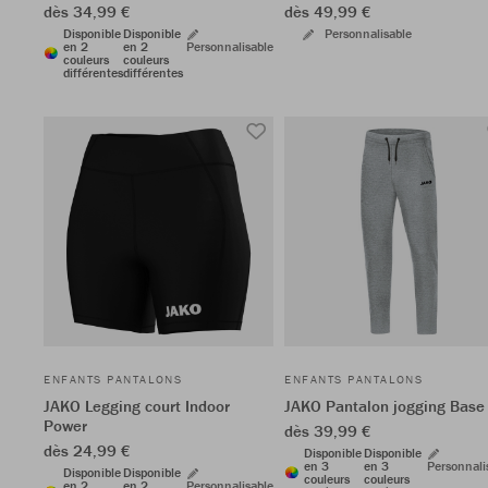
dès 34,99 €
dès 49,99 €
Disponible
Disponible
Personnalisable
en 2
en 2
Personnalisable
couleurs
couleurs
différentes
différentes
ENFANTS PANTALONS
ENFANTS PANTALONS
JAKO Legging court Indoor
JAKO Pantalon jogging Base
Power
dès 39,99 €
dès 24,99 €
Disponible
Disponible
en 3
en 3
Personnali
Disponible
Disponible
couleurs
couleurs
en 2
en 2
Personnalisable