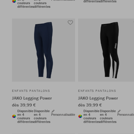
différentes
différentes
couleurs
couleurs
différentes
différentes
ENFANTS PANTALONS
ENFANTS PANTALONS
JAKO Legging Power
JAKO Legging Power
dès 39,99 €
dès 39,99 €
Disponible
Disponible
Disponible
Disponible
en 4
en 4
Personnalisable
en 4
en 4
Personnali
couleurs
couleurs
couleurs
couleurs
différentes
différentes
différentes
différentes