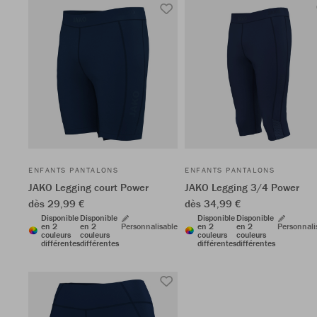
ENFANTS PANTALONS
ENFANTS PANTALONS
JAKO Legging court Power
JAKO Legging 3/4 Power
dès 29,99 €
dès 34,99 €
Disponible
Disponible
Disponible
Disponible
en 2
en 2
Personnalisable
en 2
en 2
Personnali
couleurs
couleurs
couleurs
couleurs
différentes
différentes
différentes
différentes