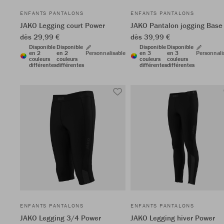
ENFANTS PANTALONS
ENFANTS PANTALONS
JAKO Legging court Power
JAKO Pantalon jogging Base
dès 29,99 €
dès 39,99 €
Disponible
Disponible
Disponible
Disponible
en 2
en 2
Personnalisable
en 3
en 3
Personnali
couleurs
couleurs
couleurs
couleurs
différentes
différentes
différentes
différentes
ENFANTS PANTALONS
ENFANTS PANTALONS
JAKO Legging 3/4 Power
JAKO Legging hiver Power