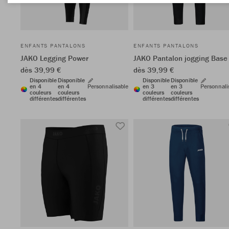
ENFANTS PANTALONS
ENFANTS PANTALONS
JAKO Legging Power
JAKO Pantalon jogging Base
dès 39,99 €
dès 39,99 €
Disponible
Disponible
Disponible
Disponible
en 4
en 4
Personnalisable
en 3
en 3
Personnali
couleurs
couleurs
couleurs
couleurs
différentes
différentes
différentes
différentes