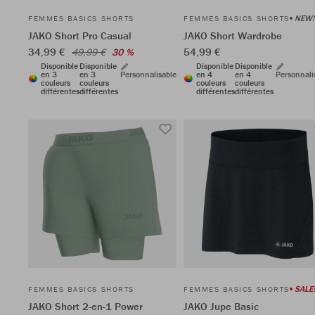
NEW!
FEMMES BASICS SHORTS
FEMMES BASICS SHORTS
JAKO Short Pro Casual
JAKO Short Wardrobe
34,99 €
54,99 €
49,99 €
30 %
Disponible
Disponible
Disponible
Disponible
en 3
en 3
Personnalisable
en 4
en 4
Personnali
couleurs
couleurs
couleurs
couleurs
différentes
différentes
différentes
différentes
SALE!
FEMMES BASICS SHORTS
FEMMES BASICS SHORTS
JAKO Short 2-en-1 Power
JAKO Jupe Basic