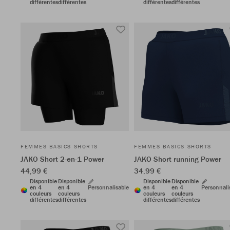
différentes
différentes
différentes
différentes
FEMMES BASICS SHORTS
FEMMES BASICS SHORTS
JAKO Short 2-en-1 Power
JAKO Short running Power
44,99 €
34,99 €
Disponible
Disponible
Disponible
Disponible
en 4
en 4
Personnalisable
en 4
en 4
Personnali
couleurs
couleurs
couleurs
couleurs
différentes
différentes
différentes
différentes