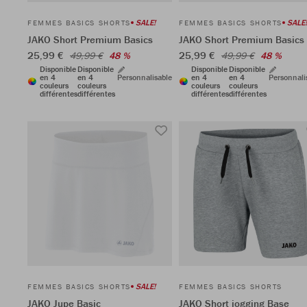
SALE!
SALE!
FEMMES BASICS SHORTS
FEMMES BASICS SHORTS
JAKO Short Premium Basics
JAKO Short Premium Basics
25,99 €
25,99 €
49,99 €
48 %
49,99 €
48 %
Disponible
Disponible
Disponible
Disponible
en 4
en 4
Personnalisable
en 4
en 4
Personnali
couleurs
couleurs
couleurs
couleurs
différentes
différentes
différentes
différentes
SALE!
FEMMES BASICS SHORTS
FEMMES BASICS SHORTS
JAKO Jupe Basic
JAKO Short jogging Base