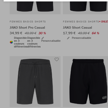
SALE!
FEMMES BASICS SHORTS
FEMMES BASICS SHORTS
JAKO Short Pro Casual
JAKO Short Casual
34,99 €
17,99 €
49,99 €
30 %
49,99 €
64 %
Disponible
Disponible
Personnalisable
en 3
en 3
Personnalisable
couleurs
couleurs
différentes
différentes