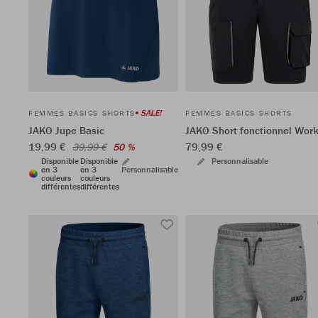
SALE!
FEMMES BASICS SHORTS
FEMMES BASICS SHORTS
JAKO Jupe Basic
JAKO Short fonctionnel Wor
19,99 €
79,99 €
39,99 €
50 %
Disponible
Disponible
Personnalisable
en 3
en 3
Personnalisable
couleurs
couleurs
différentes
différentes