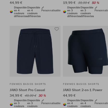
44,99 €
19,99 €
39,99 €
50 %
Disponible
Disponible
Disponible
Disponible
en 4
en 4
Personnalisable
en 3
en 3
Personnali
couleurs
couleurs
couleurs
couleurs
différentes
différentes
différentes
différentes
FEMMES BASICS SHORTS
FEMMES BASICS SHORTS
JAKO Short Pro Casual
JAKO Short 2-en-1 Power
34,99 €
44,99 €
49,99 €
30 %
Disponible
Disponible
Disponible
Disponible
en 3
en 3
Personnalisable
en 4
en 4
Personnali
couleurs
couleurs
couleurs
couleurs