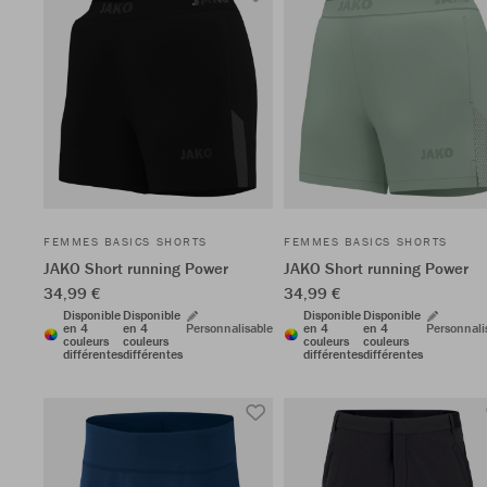
FEMMES BASICS SHORTS
FEMMES BASICS SHORTS
JAKO Short running Power
JAKO Short running Power
34,99 €
34,99 €
Disponible
Disponible
Disponible
Disponible
en 4
en 4
Personnalisable
en 4
en 4
Personnali
couleurs
couleurs
couleurs
couleurs
différentes
différentes
différentes
différentes