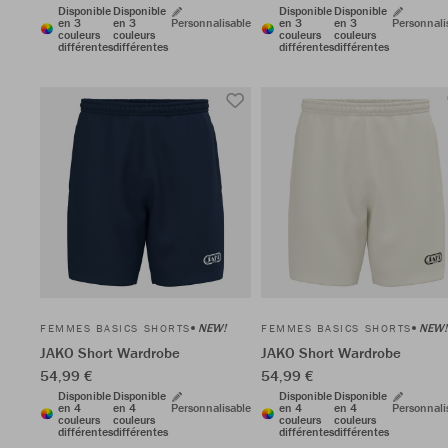
Disponible
Disponible
Disponible
Disponible
en 3
en 3
Personnalisable
en 3
en 3
Personnali
couleurs
couleurs
couleurs
couleurs
différentes
différentes
différentes
différentes
NEW!
NEW!
FEMMES BASICS SHORTS
FEMMES BASICS SHORTS
JAKO Short Wardrobe
JAKO Short Wardrobe
54,99 €
54,99 €
Disponible
Disponible
Disponible
Disponible
en 4
en 4
Personnalisable
en 4
en 4
Personnali
couleurs
couleurs
couleurs
couleurs
différentes
différentes
différentes
différentes