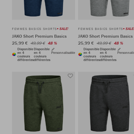
SALE!
SALE!
FEMMES BASICS SHORTS
FEMMES BASICS SHORTS
JAKO Short Premium Basics
JAKO Short Premium Basics
25,99 €
25,99 €
49,99 €
48 %
49,99 €
48 %
Disponible
Disponible
Disponible
Disponible
en 4
en 4
Personnalisable
en 4
en 4
Personnali
couleurs
couleurs
couleurs
couleurs
différentes
différentes
différentes
différentes