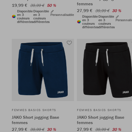
femmes
19,99 €
39,99 €
50 %
27,99 €
39,99 €
30 %
Disponible
Disponible
en 3
en 3
Personnalisable
Disponible
Disponible
couleurs
couleurs
en 3
en 3
Personnali
différentes
différentes
couleurs
couleurs
différentes
différentes
FEMMES BASICS SHORTS
FEMMES BASICS SHORTS
JAKO Short jogging Base
JAKO Short jogging Base
femmes
femmes
27,99 €
27,99 €
39,99 €
30 %
39,99 €
30 %