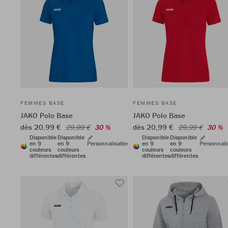
FEMMES BASE
FEMMES BASE
JAKO Polo Base
JAKO Polo Base
dès 20,99 €
dès 20,99 €
29,99 €
30 %
29,99 €
30 %
Disponible
Disponible
Disponible
Disponible
en 9
en 9
Personnalisable
en 9
en 9
Personnali
couleurs
couleurs
couleurs
couleurs
différentes
différentes
différentes
différentes