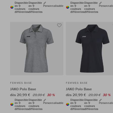
Disponible
Disponible
Disponible
Disponible
en 9
en 9
Personnalisable
en 9
en 9
Personnali
couleurs
couleurs
couleurs
couleurs
différentes
différentes
différentes
différentes
FEMMES BASE
FEMMES BASE
JAKO Polo Base
JAKO Polo Base
dès 20,99 €
dès 20,99 €
29,99 €
30 %
29,99 €
30 %
Disponible
Disponible
Disponible
Disponible
en 9
en 9
Personnalisable
en 9
en 9
Personnali
couleurs
couleurs
couleurs
couleurs
différentes
différentes
différentes
différentes