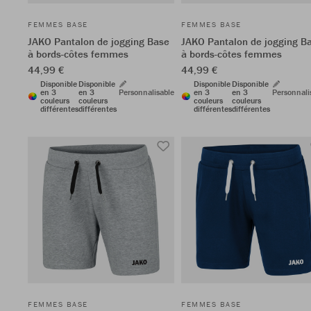
FEMMES BASE
FEMMES BASE
JAKO Pantalon de jogging Base
JAKO Pantalon de jogging B
à bords-côtes femmes
à bords-côtes femmes
44,99 €
44,99 €
Disponible
Disponible
Disponible
Disponible
en 3
en 3
Personnalisable
en 3
en 3
Personnali
couleurs
couleurs
couleurs
couleurs
différentes
différentes
différentes
différentes
FEMMES BASE
FEMMES BASE