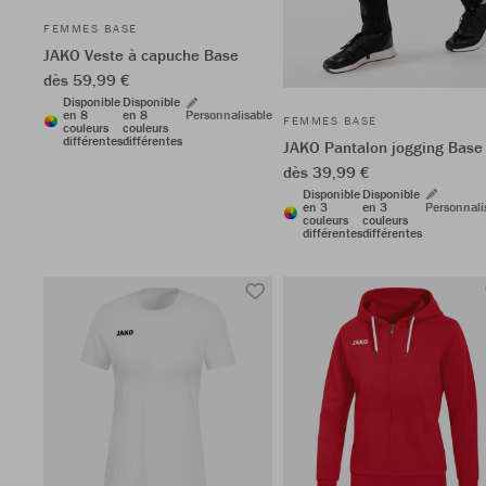
FEMMES BASE
JAKO Veste à capuche Base
dès 59,99 €
Disponible
Disponible
en 8
en 8
Personnalisable
FEMMES BASE
couleurs
couleurs
différentes
différentes
JAKO Pantalon jogging Base
dès 39,99 €
Disponible
Disponible
en 3
en 3
Personnali
couleurs
couleurs
différentes
différentes