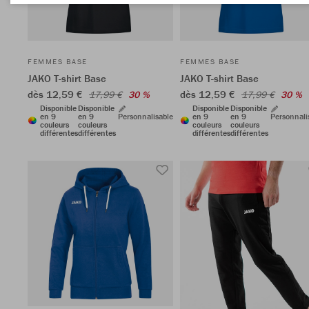
FEMMES BASE
FEMMES BASE
JAKO T-shirt Base
JAKO T-shirt Base
dès 12,59 €
dès 12,59 €
17,99 €
30 %
17,99 €
30 %
Disponible
Disponible
Disponible
Disponible
en 9
en 9
Personnalisable
en 9
en 9
Personnali
couleurs
couleurs
couleurs
couleurs
différentes
différentes
différentes
différentes