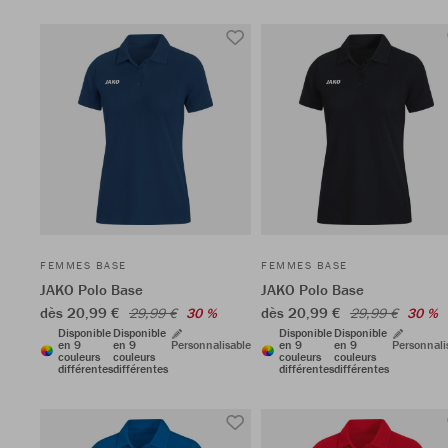
FEMMES BASE
FEMMES BASE
JAKO Polo Base
JAKO Polo Base
dès 20,99 €
dès 20,99 €
29,99 €
30 %
29,99 €
30 %
Disponible
Disponible
Disponible
Disponible
en 9
en 9
Personnalisable
en 9
en 9
Personnali
couleurs
couleurs
couleurs
couleurs
différentes
différentes
différentes
différentes