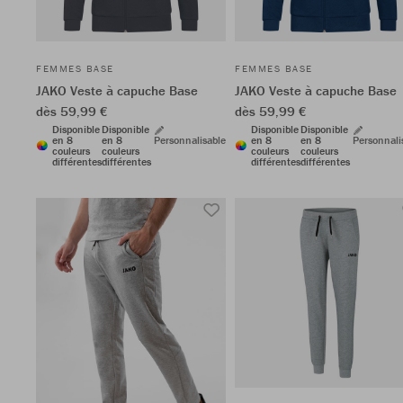
FEMMES BASE
FEMMES BASE
JAKO Veste à capuche Base
JAKO Veste à capuche Base
dès 59,99 €
dès 59,99 €
Disponible
Disponible
Disponible
Disponible
en 8
en 8
Personnalisable
en 8
en 8
Personnali
couleurs
couleurs
couleurs
couleurs
différentes
différentes
différentes
différentes