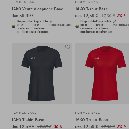
FEMMES BASE
FEMMES BASE
JAKO Veste à capuche Base
JAKO T-shirt Base
dès 59,99 €
dès 12,59 €
17,99 €
30 %
Disponible
Disponible
Disponible
Disponible
en 8
en 8
Personnalisable
en 9
en 9
Personnali
couleurs
couleurs
couleurs
couleurs
différentes
différentes
différentes
différentes
FEMMES BASE
FEMMES BASE
JAKO T-shirt Base
JAKO T-shirt Base
dès 12,59 €
dès 12,59 €
17,99 €
30 %
17,99 €
30 %