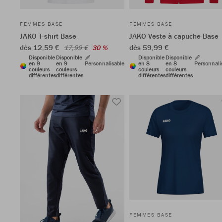
FEMMES BASE
FEMMES BASE
JAKO T-shirt Base
JAKO Veste à capuche Base
dès 12,59 €
dès 59,99 €
17,99 €
30 %
Disponible
Disponible
Disponible
Disponible
en 9
en 9
Personnalisable
en 8
en 8
Personnali
couleurs
couleurs
couleurs
couleurs
différentes
différentes
différentes
différentes
FEMMES BASE