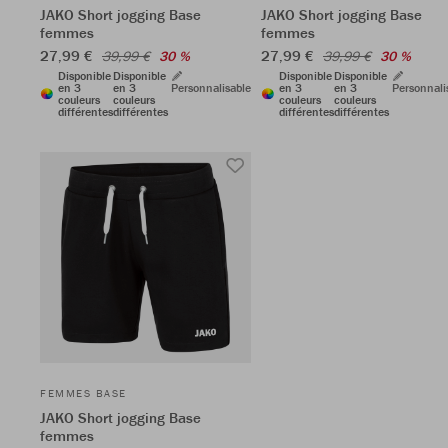
JAKO Short jogging Base
JAKO Short jogging Base
femmes
femmes
27,99 €
27,99 €
39,99 €
30 %
39,99 €
30 %
Disponible
Disponible
Disponible
Disponible
en 3
en 3
Personnalisable
en 3
en 3
Personnali
couleurs
couleurs
couleurs
couleurs
différentes
différentes
différentes
différentes
FEMMES BASE
JAKO Short jogging Base
femmes