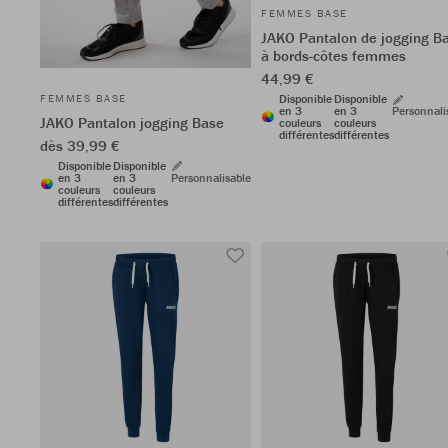
FEMMES BASE
JAKO Pantalon de jogging B
à bords-côtes femmes
44,99 €
FEMMES BASE
Disponible
Disponible
en 3
en 3
Personnali
JAKO Pantalon jogging Base
couleurs
couleurs
différentes
différentes
dès 39,99 €
Disponible
Disponible
en 3
en 3
Personnalisable
couleurs
couleurs
différentes
différentes