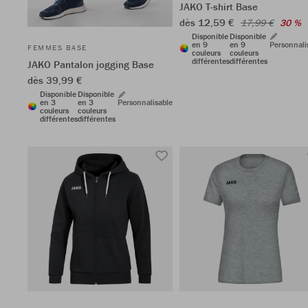
JAKO T-shirt Base
dès 12,59 €
17,99 €
30 %
Disponible
Disponible
en 9
en 9
Personnali
FEMMES BASE
couleurs
couleurs
différentes
différentes
JAKO Pantalon jogging Base
dès 39,99 €
Disponible
Disponible
en 3
en 3
Personnalisable
couleurs
couleurs
différentes
différentes