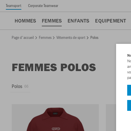
Teamsport
Corporate Teamwear
HOMMES
FEMMES
ENFANTS
EQUIPEMENT
Page d'accueil
Femmes
Vêtements de sport
Polos
No
No
FEMMES POLOS
am
vo
pa
Polos
66