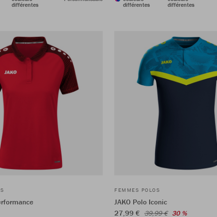
différentes
différentes
différentes
OS
FEMMES POLOS
erformance
JAKO Polo Iconic
27,99 €
39,99 €
30 %