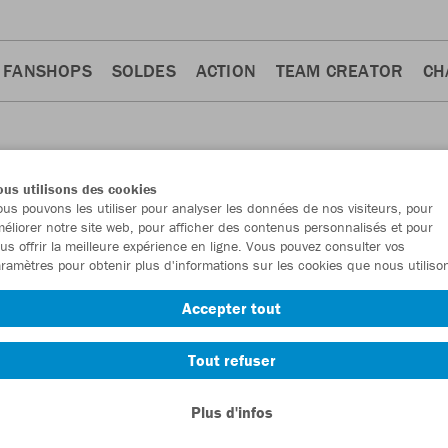
FANSHOPS
SOLDES
ACTION
TEAM CREATOR
CH
us utilisons des cookies
us pouvons les utiliser pour analyser les données de nos visiteurs, pour
éliorer notre site web, pour afficher des contenus personnalisés et pour
us offrir la meilleure expérience en ligne. Vous pouvez consulter vos
ramètres pour obtenir plus d'informations sur les cookies que nous utiliso
Accepter tout
Tout refuser
Plus d'infos