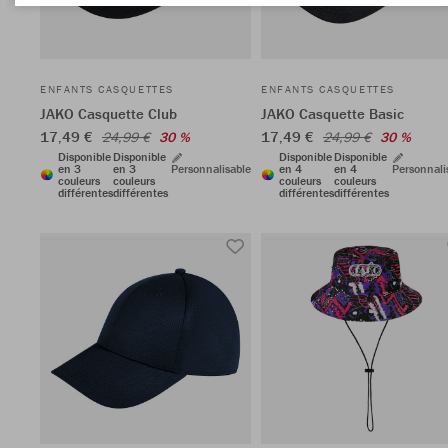
ENFANTS CASQUETTES
ENFANTS CASQUETTES
JAKO Casquette Club
JAKO Casquette Basic
17,49 €
17,49 €
24,99 €
30 %
24,99 €
30 %
Disponible
Disponible
Disponible
Disponible
en 3
en 3
Personnalisable
en 4
en 4
Personnali
couleurs
couleurs
couleurs
couleurs
différentes
différentes
différentes
différentes