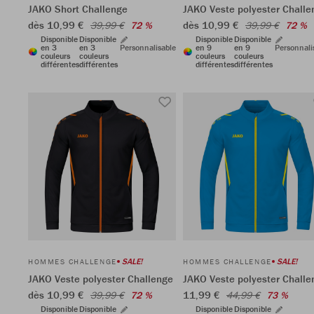
JAKO Short Challenge
JAKO Veste polyester Challe
dès 10,99 €
dès 10,99 €
39,99 €
72 %
39,99 €
72 %
Disponible
Disponible
Disponible
Disponible
en 3
en 3
Personnalisable
en 9
en 9
Personnali
couleurs
couleurs
couleurs
couleurs
différentes
différentes
différentes
différentes
SALE!
SALE!
HOMMES CHALLENGE
HOMMES CHALLENGE
JAKO Veste polyester Challenge
JAKO Veste polyester Challe
dès 10,99 €
11,99 €
39,99 €
72 %
44,99 €
73 %
Disponible
Disponible
Disponible
Disponible