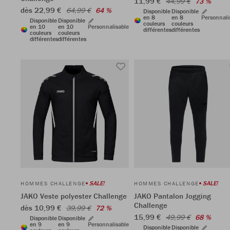
11,99 €
44,99 €
73 %
dès 22,99 €
64,99 €
64 %
Disponible
Disponible
en 8
en 8
Personnali
Disponible
Disponible
couleurs
couleurs
en 10
en 10
Personnalisable
différentes
différentes
couleurs
couleurs
différentes
différentes
SALE!
SALE!
HOMMES CHALLENGE
HOMMES CHALLENGE
JAKO Veste polyester Challenge
JAKO Pantalon Jogging
Challenge
dès 10,99 €
39,99 €
72 %
15,99 €
49,99 €
68 %
Disponible
Disponible
en 9
en 9
Personnalisable
Disponible
Disponible