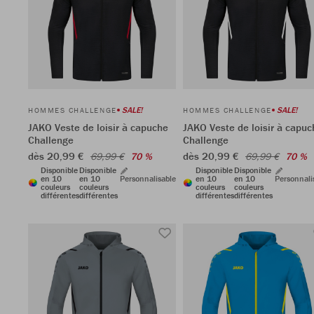
SALE!
SALE!
HOMMES CHALLENGE
HOMMES CHALLENGE
JAKO Veste de loisir à capuche
JAKO Veste de loisir à capuc
Challenge
Challenge
dès 20,99 €
dès 20,99 €
69,99 €
70 %
69,99 €
70 %
Disponible
Disponible
Disponible
Disponible
en 10
en 10
Personnalisable
en 10
en 10
Personnali
couleurs
couleurs
couleurs
couleurs
différentes
différentes
différentes
différentes