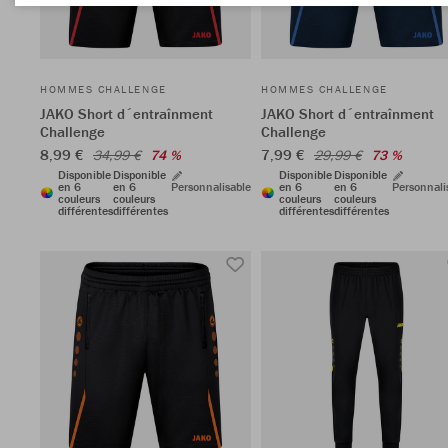
HOMMES CHALLENGE
HOMMES CHALLENGE
JAKO Short d´entraînment
JAKO Short d´entraînment
Challenge
Challenge
8,99 €
7,99 €
34,99 €
74 %
29,99 €
73 %
Disponible
Disponible
Disponible
Disponible
en 6
en 6
Personnalisable
en 6
en 6
Personnali
couleurs
couleurs
couleurs
couleurs
différentes
différentes
différentes
différentes