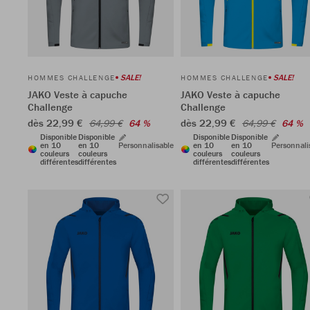
SALE!
SALE!
HOMMES CHALLENGE
HOMMES CHALLENGE
JAKO Veste à capuche
JAKO Veste à capuche
Challenge
Challenge
dès 22,99 €
dès 22,99 €
64,99 €
64 %
64,99 €
64 %
Disponible
Disponible
Disponible
Disponible
en 10
en 10
Personnalisable
en 10
en 10
Personnali
couleurs
couleurs
couleurs
couleurs
différentes
différentes
différentes
différentes