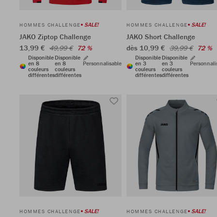
SALE!
SALE!
HOMMES CHALLENGE
HOMMES CHALLENGE
JAKO Ziptop Challenge
JAKO Short Challenge
13,99 €
dès 10,99 €
49,99 €
72 %
39,99 €
72 %
Disponible
Disponible
Disponible
Disponible
en 8
en 8
Personnalisable
en 3
en 3
Personnali
couleurs
couleurs
couleurs
couleurs
différentes
différentes
différentes
différentes
SALE!
SALE!
HOMMES CHALLENGE
HOMMES CHALLENGE