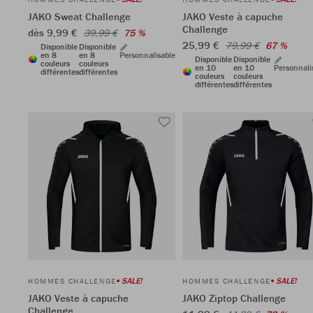
JAKO Sweat Challenge
JAKO Veste à capuche
Challenge
dès 9,99 €
39,99 €
75 %
25,99 €
79,99 €
67 %
Disponible
Disponible
en 8
en 8
Personnalisable
Disponible
Disponible
couleurs
couleurs
en 10
en 10
Personnali
différentes
différentes
couleurs
couleurs
différentes
différentes
SALE!
SALE!
HOMMES CHALLENGE
HOMMES CHALLENGE
JAKO Veste à capuche
JAKO Ziptop Challenge
Challenge