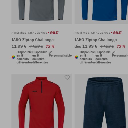
SALE!
SALE!
HOMMES CHALLENGE
HOMMES CHALLENGE
JAKO Ziptop Challenge
JAKO Ziptop Challenge
11,99 €
dès 11,99 €
44,99 €
73 %
44,99 €
73 %
Disponible
Disponible
Disponible
Disponible
en 8
en 8
Personnalisable
en 8
en 8
Personnali
couleurs
couleurs
couleurs
couleurs
différentes
différentes
différentes
différentes