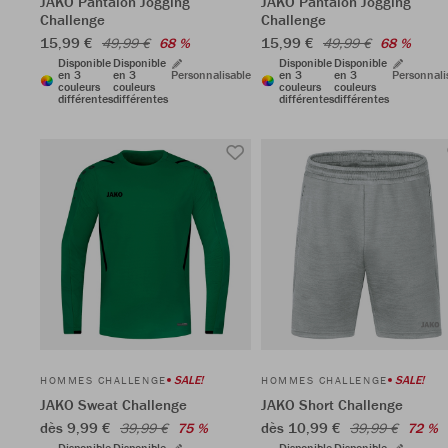
JAKO Pantalon Jogging
JAKO Pantalon Jogging
Challenge
Challenge
15,99 €
15,99 €
49,99 €
68 %
49,99 €
68 %
Disponible
Disponible
Disponible
Disponible
en 3
en 3
Personnalisable
en 3
en 3
Personnali
couleurs
couleurs
couleurs
couleurs
différentes
différentes
différentes
différentes
SALE!
SALE!
HOMMES CHALLENGE
HOMMES CHALLENGE
JAKO Sweat Challenge
JAKO Short Challenge
dès 9,99 €
dès 10,99 €
39,99 €
75 %
39,99 €
72 %
Disponible
Disponible
Disponible
Disponible