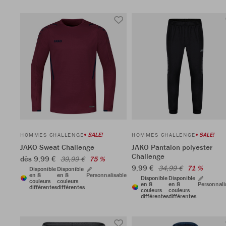
SALE!
SALE!
HOMMES CHALLENGE
HOMMES CHALLENGE
JAKO Sweat Challenge
JAKO Pantalon polyester
Challenge
dès 9,99 €
39,99 €
75 %
9,99 €
34,99 €
71 %
Disponible
Disponible
en 8
en 8
Personnalisable
Disponible
Disponible
couleurs
couleurs
en 8
en 8
Personnali
différentes
différentes
couleurs
couleurs
différentes
différentes