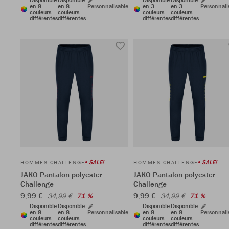
en 8
en 8
Personnalisable
en 3
en 3
Personnali
couleurs
couleurs
couleurs
couleurs
différentes
différentes
différentes
différentes
SALE!
SALE!
HOMMES CHALLENGE
HOMMES CHALLENGE
JAKO Pantalon polyester
JAKO Pantalon polyester
Challenge
Challenge
9,99 €
9,99 €
34,99 €
71 %
34,99 €
71 %
Disponible
Disponible
Disponible
Disponible
en 8
en 8
Personnalisable
en 8
en 8
Personnali
couleurs
couleurs
couleurs
couleurs
différentes
différentes
différentes
différentes