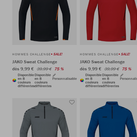
SALE!
SALE!
HOMMES CHALLENGE
HOMMES CHALLENGE
JAKO Sweat Challenge
JAKO Sweat Challenge
dès 9,99 €
dès 9,99 €
39,99 €
75 %
39,99 €
75 %
Disponible
Disponible
Disponible
Disponible
en 8
en 8
Personnalisable
en 8
en 8
Personnali
couleurs
couleurs
couleurs
couleurs
différentes
différentes
différentes
différentes