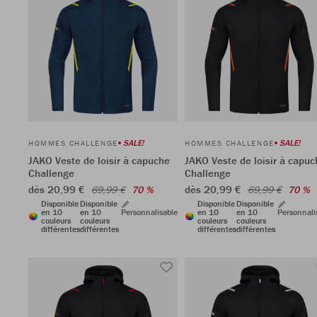
SALE!
SALE!
HOMMES CHALLENGE
HOMMES CHALLENGE
JAKO Veste de loisir à capuche
JAKO Veste de loisir à capuc
Challenge
Challenge
dès 20,99 €
dès 20,99 €
69,99 €
70 %
69,99 €
70 %
Disponible
Disponible
Disponible
Disponible
en 10
en 10
Personnalisable
en 10
en 10
Personnali
couleurs
couleurs
couleurs
couleurs
différentes
différentes
différentes
différentes