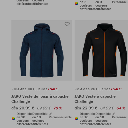
couleurs
couleurs
en 3
en 3
Personnali
différentes
différentes
couleurs
couleurs
différentes
différentes
SALE!
SALE!
HOMMES CHALLENGE
HOMMES CHALLENGE
JAKO Veste de loisir à capuche
JAKO Veste à capuche
Challenge
Challenge
dès 20,99 €
dès 22,99 €
69,99 €
70 %
64,99 €
64 %
Disponible
Disponible
Disponible
Disponible
en 10
en 10
Personnalisable
en 10
en 10
Personnali
couleurs
couleurs
couleurs
couleurs
différentes
différentes
différentes
différentes