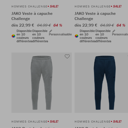
SALE!
SALE!
HOMMES CHALLENGE
HOMMES CHALLENGE
JAKO Veste à capuche
JAKO Veste à capuche
Challenge
Challenge
dès 22,99 €
dès 22,99 €
64,99 €
64 %
64,99 €
64 %
Disponible
Disponible
Disponible
Disponible
en 10
en 10
Personnalisable
en 10
en 10
Personnali
couleurs
couleurs
couleurs
couleurs
différentes
différentes
différentes
différentes
SALE!
SALE!
HOMMES CHALLENGE
HOMMES CHALLENGE