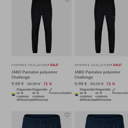
SALE!
SALE!
HOMMES CHALLENGE
HOMMES CHALLENGE
JAKO Pantalon polyester
JAKO Pantalon polyester
Challenge
Challenge
9,99 €
9,99 €
34,99 €
71 %
34,99 €
71 %
Disponible
Disponible
Disponible
Disponible
en 8
en 8
Personnalisable
en 8
en 8
Personnali
couleurs
couleurs
couleurs
couleurs
différentes
différentes
différentes
différentes