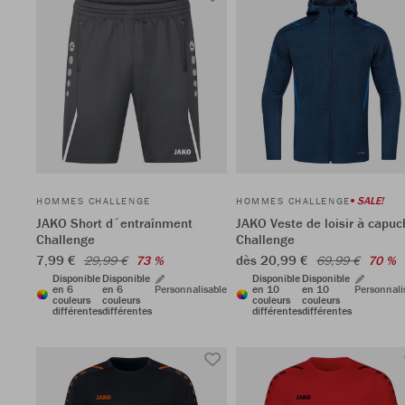
SALE!
HOMMES CHALLENGE
HOMMES CHALLENGE
JAKO Short d´entraînment
JAKO Veste de loisir à capuc
Challenge
Challenge
7,99 €
dès 20,99 €
29,99 €
73 %
69,99 €
70 %
Disponible
Disponible
Disponible
Disponible
en 6
en 6
Personnalisable
en 10
en 10
Personnali
couleurs
couleurs
couleurs
couleurs
différentes
différentes
différentes
différentes