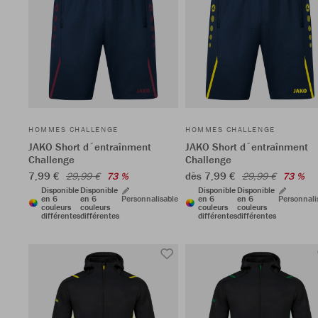
HOMMES CHALLENGE
HOMMES CHALLENGE
JAKO Short d´entraînment
JAKO Short d´entraînment
Challenge
Challenge
7,99 €
dès 7,99 €
29,99 €
73 %
29,99 €
73 %
Disponible
Disponible
Disponible
Disponible
en 6
en 6
Personnalisable
en 6
en 6
Personnali
couleurs
couleurs
couleurs
couleurs
différentes
différentes
différentes
différentes