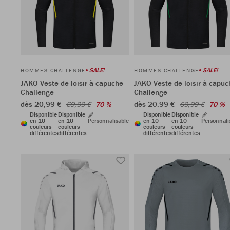
SALE!
SALE!
HOMMES CHALLENGE
HOMMES CHALLENGE
JAKO Veste de loisir à capuche
JAKO Veste de loisir à capuc
Challenge
Challenge
dès 20,99 €
dès 20,99 €
69,99 €
70 %
69,99 €
70 %
Disponible
Disponible
Disponible
Disponible
en 10
en 10
Personnalisable
en 10
en 10
Personnali
couleurs
couleurs
couleurs
couleurs
différentes
différentes
différentes
différentes