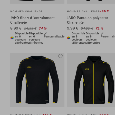
SALE!
HOMMES CHALLENGE
HOMMES CHALLENGE
JAKO Short d´entraînment
JAKO Pantalon polyester
Challenge
Challenge
8,99 €
9,99 €
34,99 €
74 %
34,99 €
71 %
Disponible
Disponible
Disponible
Disponible
en 6
en 6
Personnalisable
en 8
en 8
Personnali
couleurs
couleurs
couleurs
couleurs
différentes
différentes
différentes
différentes
SALE!
SALE!
HOMMES CHALLENGE
HOMMES CHALLENGE