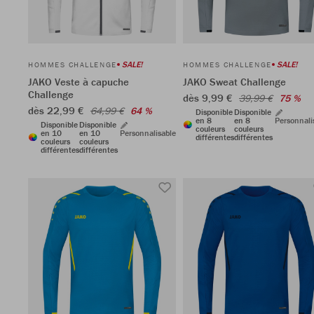
SALE!
SALE!
HOMMES CHALLENGE
HOMMES CHALLENGE
JAKO Veste à capuche
JAKO Sweat Challenge
Challenge
dès 9,99 €
39,99 €
75 %
dès 22,99 €
64,99 €
64 %
Disponible
Disponible
en 8
en 8
Personnali
Disponible
Disponible
couleurs
couleurs
en 10
en 10
Personnalisable
différentes
différentes
couleurs
couleurs
différentes
différentes