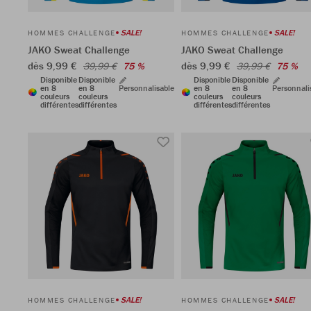
SALE!
SALE!
HOMMES CHALLENGE
HOMMES CHALLENGE
JAKO Sweat Challenge
JAKO Sweat Challenge
dès 9,99 €
dès 9,99 €
39,99 €
75 %
39,99 €
75 %
Disponible
Disponible
Disponible
Disponible
en 8
en 8
Personnalisable
en 8
en 8
Personnali
couleurs
couleurs
couleurs
couleurs
différentes
différentes
différentes
différentes
SALE!
SALE!
HOMMES CHALLENGE
HOMMES CHALLENGE