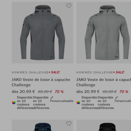
SALE!
SALE!
HOMMES CHALLENGE
HOMMES CHALLENGE
JAKO Veste de loisir à capuche
JAKO Veste de loisir à capuc
Challenge
Challenge
dès 20,99 €
dès 20,99 €
69,99 €
70 %
69,99 €
70 %
Disponible
Disponible
Disponible
Disponible
en 10
en 10
Personnalisable
en 10
en 10
Personnali
couleurs
couleurs
couleurs
couleurs
différentes
différentes
différentes
différentes