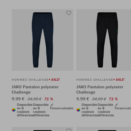
SALE!
SALE!
HOMMES CHALLENGE
HOMMES CHALLENGE
JAKO Pantalon polyester
JAKO Pantalon polyester
Challenge
Challenge
9,99 €
9,99 €
34,99 €
71 %
34,99 €
71 %
Disponible
Disponible
Disponible
Disponible
en 8
en 8
Personnalisable
en 8
en 8
Personnali
couleurs
couleurs
couleurs
couleurs
différentes
différentes
différentes
différentes