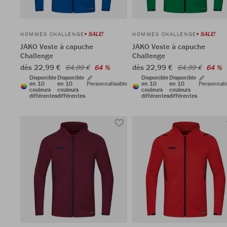
SALE!
SALE!
HOMMES CHALLENGE
HOMMES CHALLENGE
JAKO Veste à capuche
JAKO Veste à capuche
Challenge
Challenge
dès 22,99 €
dès 22,99 €
64,99 €
64 %
64,99 €
64 %
Disponible
Disponible
Disponible
Disponible
en 10
en 10
Personnalisable
en 10
en 10
Personnali
couleurs
couleurs
couleurs
couleurs
différentes
différentes
différentes
différentes