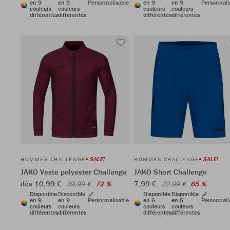
en 9
en 9
Personnalisable
en 9
en 9
Personnali
couleurs
couleurs
couleurs
couleurs
différentes
différentes
différentes
différentes
SALE!
SALE!
HOMMES CHALLENGE
HOMMES CHALLENGE
JAKO Veste polyester Challenge
JAKO Short Challenge
dès 10,99 €
7,99 €
39,99 €
72 %
22,99 €
65 %
Disponible
Disponible
Disponible
Disponible
en 9
en 9
Personnalisable
en 6
en 6
Personnali
couleurs
couleurs
couleurs
couleurs
différentes
différentes
différentes
différentes