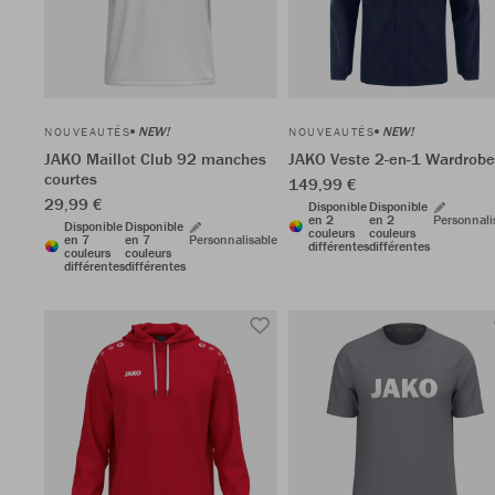
NEW!
NEW!
NOUVEAUTÉS
NOUVEAUTÉS
JAKO Maillot Club 92 manches
JAKO Veste 2-en-1 Wardrobe
courtes
149,99 €
29,99 €
Disponible
Disponible
en 2
en 2
Personnali
Disponible
Disponible
couleurs
couleurs
en 7
en 7
Personnalisable
différentes
différentes
couleurs
couleurs
différentes
différentes