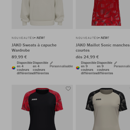
NEW!
NEW!
NOUVEAUTÉS
NOUVEAUTÉS
JAKO Sweats à capuche
JAKO Maillot Sonic manches
Wardrobe
courtes
89,99 €
dès 24,99 €
Disponible
Disponible
Disponible
Disponible
en 4
en 4
Personnalisable
en 9
en 9
Personnali
couleurs
couleurs
couleurs
couleurs
différentes
différentes
différentes
différentes