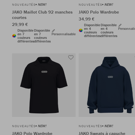
NEW!
NEW!
NOUVEAUTÉS
NOUVEAUTÉS
JAKO Maillot Club 92 manches
JAKO Polo Wardrobe
courtes
34,99 €
29,99 €
Disponible
Disponible
en 4
en 4
Personnali
Disponible
Disponible
couleurs
couleurs
en 7
en 7
Personnalisable
différentes
différentes
couleurs
couleurs
différentes
différentes
NEW!
NEW!
NOUVEAUTÉS
NOUVEAUTÉS
JAKO Polo Wardrobe
JAKO Sweats à capuche