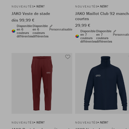
NEW!
NEW!
NOUVEAUTÉS
NOUVEAUTÉS
JAKO Veste de stade
JAKO Maillot Club 92 manch
courtes
dès 99,99 €
29,99 €
Disponible
Disponible
en 6
en 6
Personnalisable
Disponible
Disponible
couleurs
couleurs
en 7
en 7
Personnali
différentes
différentes
couleurs
couleurs
différentes
différentes
NEW!
NEW!
NOUVEAUTÉS
NOUVEAUTÉS