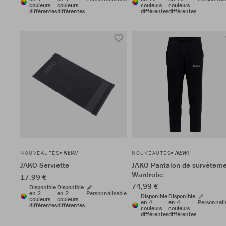
couleurs
couleurs
couleurs
couleurs
différentes
différentes
différentes
différentes
NEW!
NEW!
NOUVEAUTÉS
NOUVEAUTÉS
JAKO Serviette
JAKO Pantalon de survêtem
Wardrobe
17,99 €
74,99 €
Disponible
Disponible
en 2
en 2
Personnalisable
Disponible
Disponible
couleurs
couleurs
en 4
en 4
Personnali
différentes
différentes
couleurs
couleurs
différentes
différentes