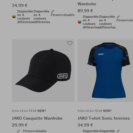
Wardrobe
34,99 €
89,99 €
Disponible
Disponible
en 4
en 4
Personnalisable
Disponible
Disponible
couleurs
couleurs
en 4
en 4
Personnali
différentes
différentes
couleurs
couleurs
différentes
différentes
NEW!
NEW!
NOUVEAUTÉS
NOUVEAUTÉS
JAKO Casquette Wardrobe
JAKO T-shirt Sonic femmes
29,99 €
34,99 €
Personnalisable
Disponible
Disponible