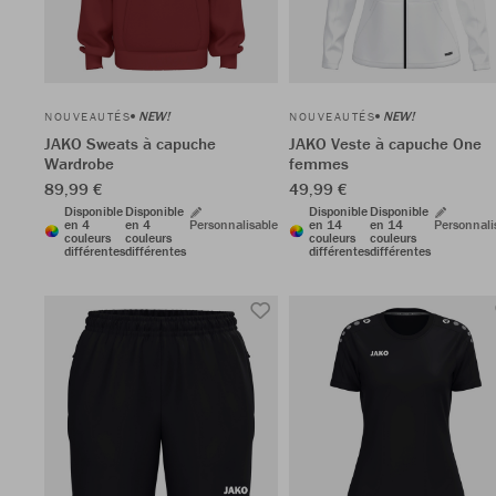
NEW!
NEW!
NOUVEAUTÉS
NOUVEAUTÉS
JAKO Sweats à capuche
JAKO Veste à capuche One
Wardrobe
femmes
89,99 €
49,99 €
Disponible
Disponible
Disponible
Disponible
en 4
en 4
Personnalisable
en 14
en 14
Personnali
couleurs
couleurs
couleurs
couleurs
différentes
différentes
différentes
différentes