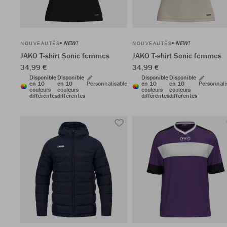
NEW!
NEW!
NOUVEAUTÉS
NOUVEAUTÉS
JAKO T-shirt Sonic femmes
JAKO T-shirt Sonic femmes
34,99 €
34,99 €
Disponible
Disponible
Disponible
Disponible
en 10
en 10
Personnalisable
en 10
en 10
Personnali
couleurs
couleurs
couleurs
couleurs
différentes
différentes
différentes
différentes