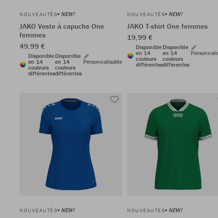
NEW!
NEW!
NOUVEAUTÉS
NOUVEAUTÉS
JAKO Veste à capuche One
JAKO T-shirt One femmes
femmes
19,99 €
49,99 €
Disponible
Disponible
en 14
en 14
Personnali
Disponible
Disponible
couleurs
couleurs
en 14
en 14
Personnalisable
différentes
différentes
couleurs
couleurs
différentes
différentes
NEW!
NEW!
NOUVEAUTÉS
NOUVEAUTÉS