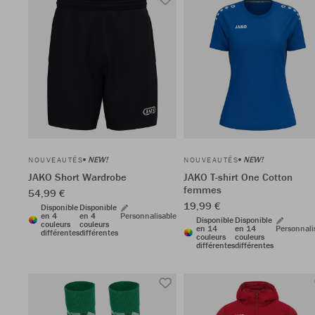
NEW!
NEW!
NOUVEAUTÉS
NOUVEAUTÉS
JAKO Short Wardrobe
JAKO T-shirt One Cotton
femmes
54,99 €
19,99 €
Disponible
Disponible
en 4
en 4
Personnalisable
Disponible
Disponible
couleurs
couleurs
en 14
en 14
Personnali
différentes
différentes
couleurs
couleurs
différentes
différentes