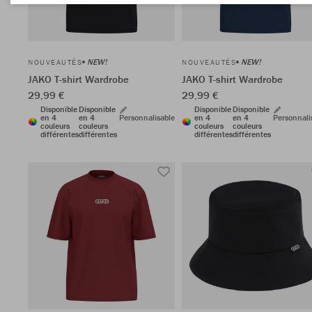
NEW!
NEW!
NOUVEAUTÉS
NOUVEAUTÉS
JAKO T-shirt Wardrobe
JAKO T-shirt Wardrobe
29,99 €
29,99 €
Disponible
Disponible
Disponible
Disponible
en 4
en 4
Personnalisable
en 4
en 4
Personnali
couleurs
couleurs
couleurs
couleurs
différentes
différentes
différentes
différentes