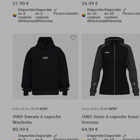
27,99 €
34,99 €
Disponible
Disponible
Disponible
Disponible
en 2
en 2
Personnalisable
en 10
en 10
Personnali
couleurs
couleurs
couleurs
couleurs
différentes
différentes
différentes
différentes
NEW!
NEW!
NOUVEAUTÉS
NOUVEAUTÉS
JAKO Sweats à capuche
JAKO Veste à capuche Sonic
Wardrobe
femmes
89,99 €
64,99 €
Disponible
Disponible
Disponible
Disponible
en 4
en 4
Personnalisable
en 10
en 10
Personnali