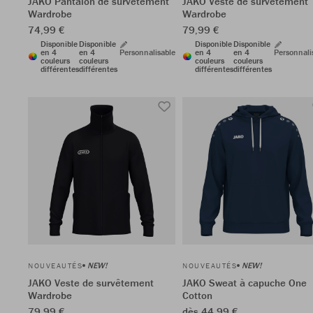
JAKO Pantalon de survêtement
JAKO Veste de survêtement
Wardrobe
Wardrobe
74,99 €
79,99 €
Disponible
Disponible
Disponible
Disponible
en 4
en 4
Personnalisable
en 4
en 4
Personnali
couleurs
couleurs
couleurs
couleurs
différentes
différentes
différentes
différentes
NEW!
NEW!
NOUVEAUTÉS
NOUVEAUTÉS
JAKO Veste de survêtement
JAKO Sweat à capuche One
Wardrobe
Cotton
79,99 €
dès 44,99 €