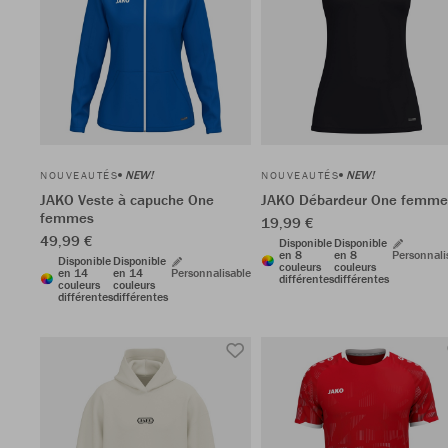
NEW!
NEW!
NOUVEAUTÉS
NOUVEAUTÉS
JAKO Veste à capuche One
JAKO Débardeur One femme
femmes
19,99 €
49,99 €
Disponible
Disponible
en 8
en 8
Personnali
Disponible
Disponible
couleurs
couleurs
en 14
en 14
Personnalisable
différentes
différentes
couleurs
couleurs
différentes
différentes