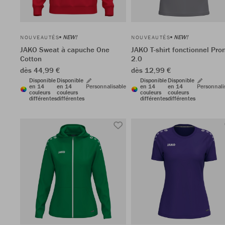
NEW!
NEW!
NOUVEAUTÉS
NOUVEAUTÉS
JAKO Sweat à capuche One
JAKO T-shirt fonctionnel Pr
Cotton
2.0
dès 44,99 €
dès 12,99 €
Disponible
Disponible
Disponible
Disponible
en 14
en 14
Personnalisable
en 14
en 14
Personnali
couleurs
couleurs
couleurs
couleurs
différentes
différentes
différentes
différentes