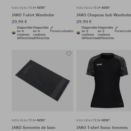
NEW!
NEW!
NOUVEAUTÉS
NOUVEAUTÉS
JAKO T-shirt Wardrobe
JAKO Chapeau bob Wardrob
29,99 €
29,99 €
Disponible
Disponible
Disponible
Disponible
en 4
en 4
Personnalisable
en 2
en 2
Personnali
couleurs
couleurs
couleurs
couleurs
différentes
différentes
différentes
différentes
NEW!
NEW!
NOUVEAUTÉS
NOUVEAUTÉS
JAKO Serviette de bain
JAKO T-shirt Sonic femmes