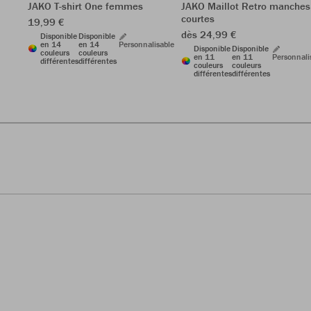
JAKO T-shirt One femmes
JAKO Maillot Retro manches
courtes
19,99 €
dès 24,99 €
Disponible
Disponible
en 14
en 14
Personnalisable
Disponible
Disponible
couleurs
couleurs
en 11
en 11
Personnali
différentes
différentes
couleurs
couleurs
différentes
différentes