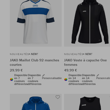
NEW!
NEW!
NOUVEAUTÉS
NOUVEAUTÉS
JAKO Maillot Club 92 manches
JAKO Veste à capuche One
courtes
femmes
29,99 €
49,99 €
Disponible
Disponible
Disponible
Disponible
en 7
en 7
Personnalisable
en 14
en 14
Personnali
couleurs
couleurs
couleurs
couleurs
différentes
différentes
différentes
différentes