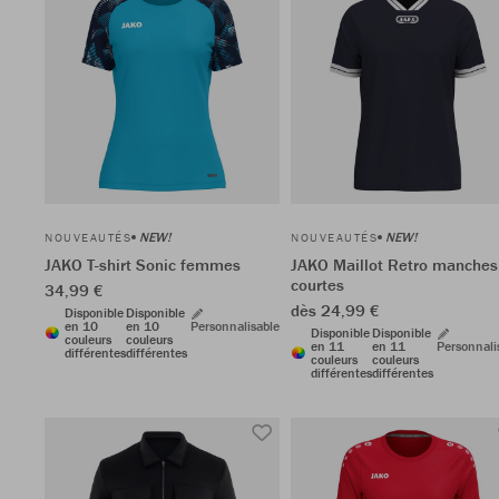
NEW!
NEW!
NOUVEAUTÉS
NOUVEAUTÉS
JAKO T-shirt Sonic femmes
JAKO Maillot Retro manches
courtes
34,99 €
dès 24,99 €
Disponible
Disponible
en 10
en 10
Personnalisable
Disponible
Disponible
couleurs
couleurs
en 11
en 11
Personnali
différentes
différentes
couleurs
couleurs
différentes
différentes