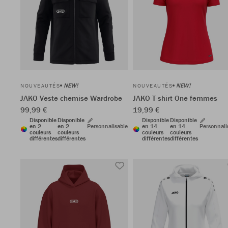
NEW!
NEW!
NOUVEAUTÉS
NOUVEAUTÉS
JAKO Veste chemise Wardrobe
JAKO T-shirt One femmes
99,99 €
19,99 €
Disponible
Disponible
Disponible
Disponible
en 2
en 2
Personnalisable
en 14
en 14
Personnali
couleurs
couleurs
couleurs
couleurs
différentes
différentes
différentes
différentes