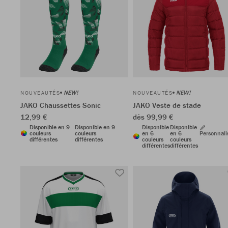
NEW!
NEW!
NOUVEAUTÉS
NOUVEAUTÉS
JAKO Chaussettes Sonic
JAKO Veste de stade
12,99 €
dès 99,99 €
Disponible en 9
Disponible en 9
Disponible
Disponible
couleurs
couleurs
en 6
en 6
Personnali
différentes
différentes
couleurs
couleurs
différentes
différentes