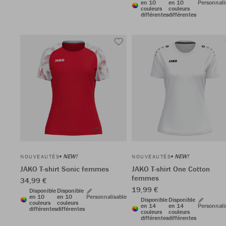
en 10
en 10
Personnali
couleurs
couleurs
différentes
différentes
NEW!
NEW!
NOUVEAUTÉS
NOUVEAUTÉS
JAKO T-shirt Sonic femmes
JAKO T-shirt One Cotton
femmes
34,99 €
19,99 €
Disponible
Disponible
en 10
en 10
Personnalisable
Disponible
Disponible
couleurs
couleurs
en 14
en 14
Personnali
différentes
différentes
couleurs
couleurs
différentes
différentes