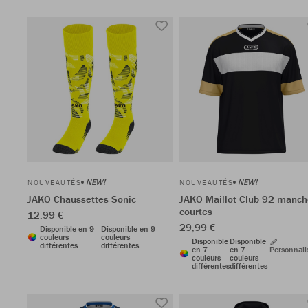
NEW!
NEW!
NOUVEAUTÉS
NOUVEAUTÉS
JAKO Chaussettes Sonic
JAKO Maillot Club 92 manch
courtes
12,99 €
29,99 €
Disponible en 9
Disponible en 9
couleurs
couleurs
Disponible
Disponible
différentes
différentes
en 7
en 7
Personnali
couleurs
couleurs
différentes
différentes