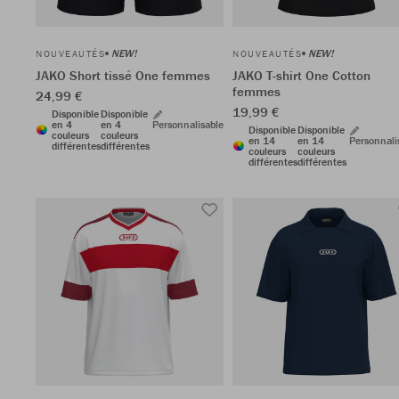
NEW!
NEW!
NOUVEAUTÉS
NOUVEAUTÉS
JAKO Short tissé One femmes
JAKO T-shirt One Cotton
femmes
24,99 €
19,99 €
Disponible
Disponible
en 4
en 4
Personnalisable
Disponible
Disponible
couleurs
couleurs
en 14
en 14
Personnali
différentes
différentes
couleurs
couleurs
différentes
différentes