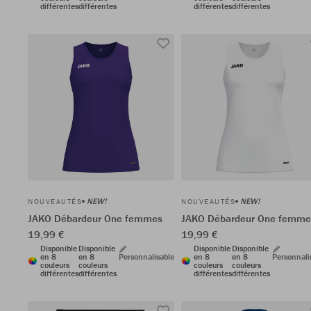
différentes
différentes
différentes
différentes
NEW!
NEW!
NOUVEAUTÉS
NOUVEAUTÉS
JAKO Débardeur One femmes
JAKO Débardeur One femme
19,99 €
19,99 €
Disponible
Disponible
Disponible
Disponible
en 8
en 8
Personnalisable
en 8
en 8
Personnali
couleurs
couleurs
couleurs
couleurs
différentes
différentes
différentes
différentes