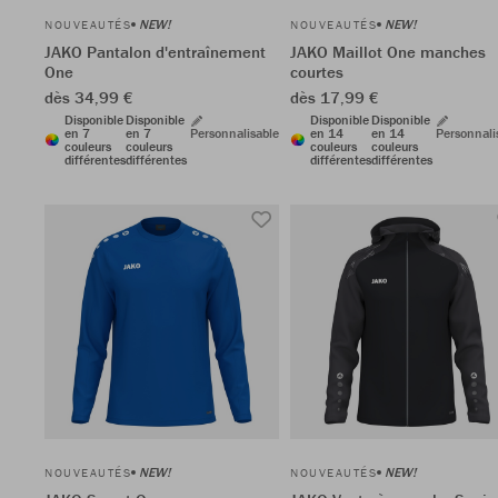
NEW!
NEW!
NOUVEAUTÉS
NOUVEAUTÉS
JAKO Pantalon d'entraînement
JAKO Maillot One manches
One
courtes
dès 34,99 €
dès 17,99 €
Disponible
Disponible
Disponible
Disponible
en 7
en 7
Personnalisable
en 14
en 14
Personnali
couleurs
couleurs
couleurs
couleurs
différentes
différentes
différentes
différentes
NEW!
NEW!
NOUVEAUTÉS
NOUVEAUTÉS