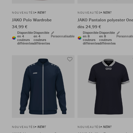
NEW!
NEW!
NOUVEAUTÉS
NOUVEAUTÉS
JAKO Polo Wardrobe
JAKO Pantalon polyester On
34,99 €
dès 24,99 €
Disponible
Disponible
Disponible
Disponible
en 4
en 4
Personnalisable
en 8
en 8
Personnali
couleurs
couleurs
couleurs
couleurs
différentes
différentes
différentes
différentes
NEW!
NEW!
NOUVEAUTÉS
NOUVEAUTÉS