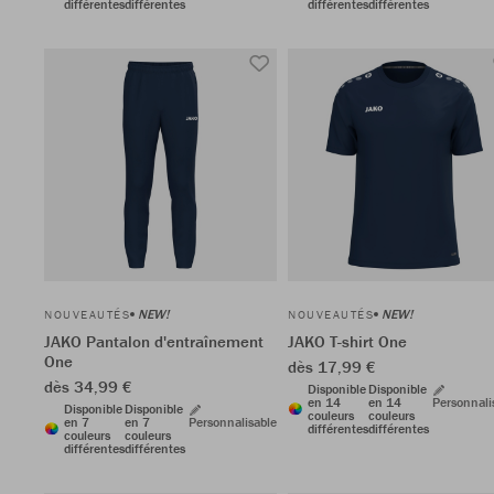
différentes
différentes
différentes
différentes
NEW!
NEW!
NOUVEAUTÉS
NOUVEAUTÉS
JAKO Pantalon d'entraînement
JAKO T-shirt One
One
dès 17,99 €
dès 34,99 €
Disponible
Disponible
en 14
en 14
Personnali
Disponible
Disponible
couleurs
couleurs
en 7
en 7
Personnalisable
différentes
différentes
couleurs
couleurs
différentes
différentes