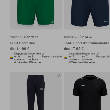
NEW!
NEW!
NOUVEAUTÉS
NOUVEAUTÉS
JAKO Short One
JAKO Short d'entraînement 
dès 14,99 €
dès 17,99 €
Disponible
Disponible
Disponible
Disponible
en 8
en 8
Personnalisable
en 7
en 7
Personnali
couleurs
couleurs
couleurs
couleurs
différentes
différentes
différentes
différentes