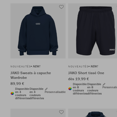
NEW!
NEW!
NOUVEAUTÉS
NOUVEAUTÉS
JAKO Sweats à capuche
JAKO Short tissé One
Wardrobe
dès 19,99 €
89,99 €
Disponible
Disponible
en 8
en 8
Personnali
Disponible
Disponible
couleurs
couleurs
en 4
en 4
Personnalisable
différentes
différentes
couleurs
couleurs
différentes
différentes