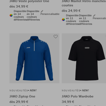
JAKO Veste polyester One
JAKO Maillot Retro manches
courtes
dès 34,99 €
dès 24,99 €
Disponible
Disponible
en 14
en 14
Personnalisable
Disponible
Disponible
couleurs
couleurs
en 11
en 11
Personnali
différentes
différentes
couleurs
couleurs
différentes
différentes
NEW!
NEW!
NOUVEAUTÉS
NOUVEAUTÉS
JAKO Ziptop One
JAKO Polo Wardrobe
dès 29,99 €
34,99 €