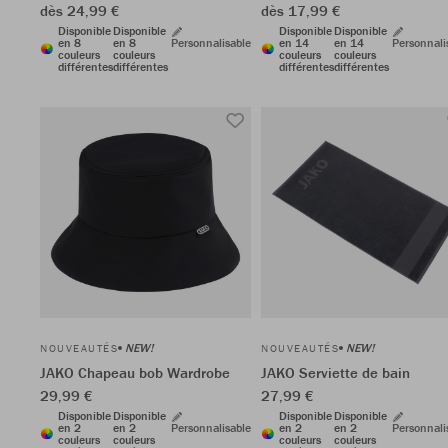
dès 24,99 €
dès 17,99 €
Disponible
Disponible
Disponible
Disponible
en 8
en 8
Personnalisable
en 14
en 14
Personnali
couleurs
couleurs
couleurs
couleurs
différentes
différentes
différentes
différentes
NEW!
NEW!
NOUVEAUTÉS
NOUVEAUTÉS
JAKO Chapeau bob Wardrobe
JAKO Serviette de bain
29,99 €
27,99 €
Disponible
Disponible
Disponible
Disponible
en 2
en 2
Personnalisable
en 2
en 2
Personnali
couleurs
couleurs
couleurs
couleurs