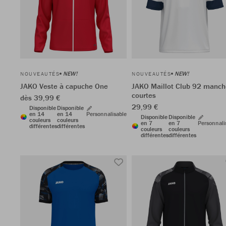
NEW!
NEW!
NOUVEAUTÉS
NOUVEAUTÉS
JAKO Veste à capuche One
JAKO Maillot Club 92 manch
courtes
dès 39,99 €
29,99 €
Disponible
Disponible
en 14
en 14
Personnalisable
Disponible
Disponible
couleurs
couleurs
en 7
en 7
Personnali
différentes
différentes
couleurs
couleurs
différentes
différentes