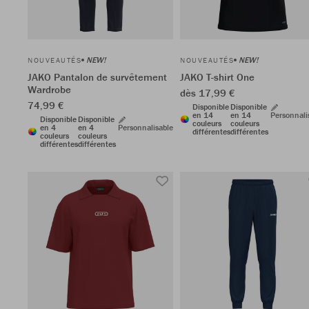
NEW!
NEW!
NOUVEAUTÉS
NOUVEAUTÉS
JAKO Pantalon de survêtement
JAKO T-shirt One
Wardrobe
dès 17,99 €
74,99 €
Disponible
Disponible
en 14
en 14
Personnali
Disponible
Disponible
couleurs
couleurs
en 4
en 4
Personnalisable
différentes
différentes
couleurs
couleurs
différentes
différentes