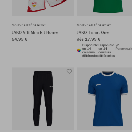
NEW!
NEW!
NOUVEAUTÉS
NOUVEAUTÉS
JAKO VfB Mini kit Home
JAKO T-shirt One
54,99 €
dès 17,99 €
Disponible
Disponible
en 14
en 14
Personnali
couleurs
couleurs
différentes
différentes