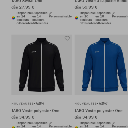
JAKO Sweat One
JAKO Veste à capuche Sonic
dès 27,99 €
dès 59,99 €
Disponible
Disponible
Disponible
Disponible
en 14
en 14
Personnalisable
en 10
en 10
Personnali
couleurs
couleurs
couleurs
couleurs
différentes
différentes
différentes
différentes
NEW!
NEW!
NOUVEAUTÉS
NOUVEAUTÉS
JAKO Veste polyester One
JAKO Veste polyester One
dès 34,99 €
dès 34,99 €
Disponible
Disponible
Disponible
Disponible
en 14
en 14
Personnalisable
en 14
en 14
Personnali