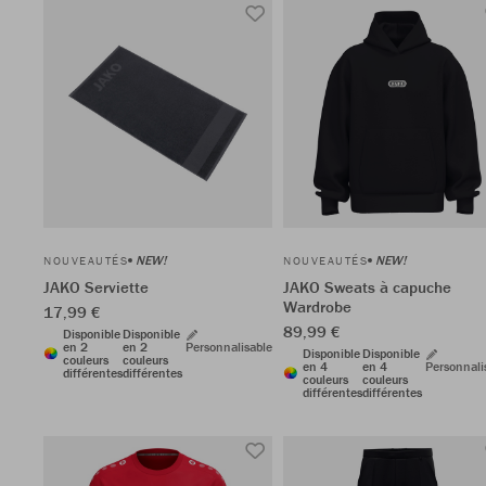
NEW!
NEW!
NOUVEAUTÉS
NOUVEAUTÉS
JAKO Serviette
JAKO Sweats à capuche
Wardrobe
17,99 €
89,99 €
Disponible
Disponible
en 2
en 2
Personnalisable
Disponible
Disponible
couleurs
couleurs
en 4
en 4
Personnali
différentes
différentes
couleurs
couleurs
différentes
différentes