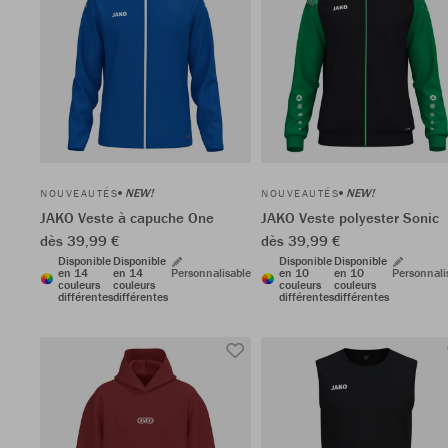
NEW!
NEW!
NOUVEAUTÉS
NOUVEAUTÉS
JAKO Veste à capuche One
JAKO Veste polyester Sonic
dès 39,99 €
dès 39,99 €
Disponible
Disponible
Disponible
Disponible
en 14
en 14
Personnalisable
en 10
en 10
Personnali
couleurs
couleurs
couleurs
couleurs
différentes
différentes
différentes
différentes