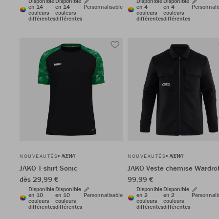
Disponible
Disponible
Disponible
Disponible
en 14
en 14
Personnalisable
en 4
en 4
Personnali
couleurs
couleurs
couleurs
couleurs
différentes
différentes
différentes
différentes
NEW!
NEW!
NOUVEAUTÉS
NOUVEAUTÉS
JAKO T-shirt Sonic
JAKO Veste chemise Wardro
dès 29,99 €
99,99 €
Disponible
Disponible
Disponible
Disponible
en 10
en 10
Personnalisable
en 2
en 2
Personnali
couleurs
couleurs
couleurs
couleurs
différentes
différentes
différentes
différentes