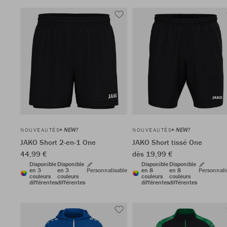
NEW!
NEW!
NOUVEAUTÉS
NOUVEAUTÉS
JAKO Short 2-en-1 One
JAKO Short tissé One
44,99 €
dès 19,99 €
Disponible
Disponible
Disponible
Disponible
en 3
en 3
Personnalisable
en 8
en 8
Personnali
couleurs
couleurs
couleurs
couleurs
différentes
différentes
différentes
différentes