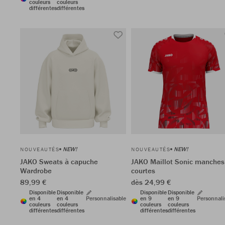
couleurs
couleurs
différentes
différentes
NEW!
NEW!
NOUVEAUTÉS
NOUVEAUTÉS
JAKO Sweats à capuche
JAKO Maillot Sonic manches
Wardrobe
courtes
89,99 €
dès 24,99 €
Disponible
Disponible
Disponible
Disponible
en 4
en 4
Personnalisable
en 9
en 9
Personnali
couleurs
couleurs
couleurs
couleurs
différentes
différentes
différentes
différentes