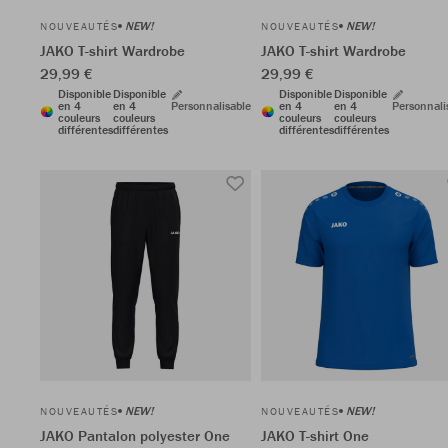
NEW!
NEW!
NOUVEAUTÉS
NOUVEAUTÉS
JAKO T-shirt Wardrobe
JAKO T-shirt Wardrobe
29,99 €
29,99 €
Disponible
Disponible
Disponible
Disponible
en 4
en 4
Personnalisable
en 4
en 4
Personnali
couleurs
couleurs
couleurs
couleurs
différentes
différentes
différentes
différentes
NEW!
NEW!
NOUVEAUTÉS
NOUVEAUTÉS
JAKO Pantalon polyester One
JAKO T-shirt One