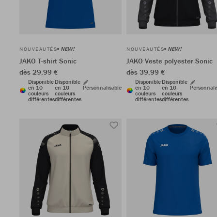
NEW!
NEW!
NOUVEAUTÉS
NOUVEAUTÉS
JAKO T-shirt Sonic
JAKO Veste polyester Sonic
dès 29,99 €
dès 39,99 €
Disponible
Disponible
Disponible
Disponible
en 10
en 10
Personnalisable
en 10
en 10
Personnali
couleurs
couleurs
couleurs
couleurs
différentes
différentes
différentes
différentes