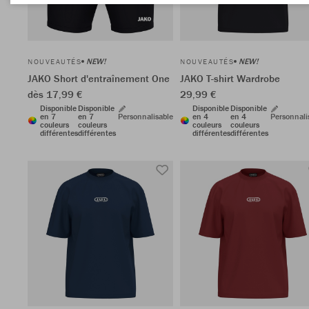
NEW!
NEW!
NOUVEAUTÉS
NOUVEAUTÉS
JAKO Short d'entraînement One
JAKO T-shirt Wardrobe
dès 17,99 €
29,99 €
Disponible
Disponible
Disponible
Disponible
en 7
en 7
Personnalisable
en 4
en 4
Personnali
couleurs
couleurs
couleurs
couleurs
différentes
différentes
différentes
différentes