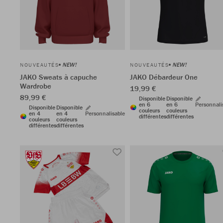
NEW!
NEW!
NOUVEAUTÉS
NOUVEAUTÉS
JAKO Sweats à capuche
JAKO Débardeur One
Wardrobe
19,99 €
89,99 €
Disponible
Disponible
en 6
en 6
Personnali
Disponible
Disponible
couleurs
couleurs
en 4
en 4
Personnalisable
différentes
différentes
couleurs
couleurs
différentes
différentes