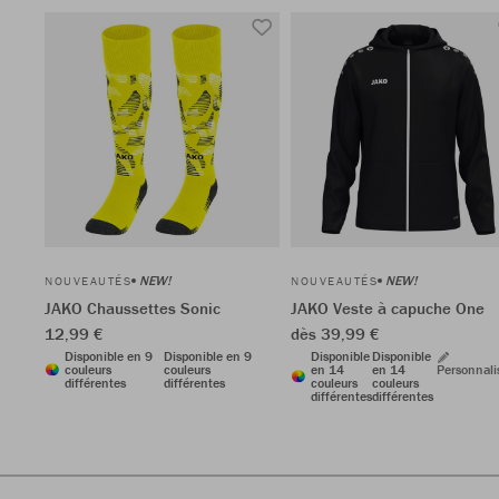
NEW!
NEW!
NOUVEAUTÉS
NOUVEAUTÉS
JAKO Chaussettes Sonic
JAKO Veste à capuche One
12,99 €
dès 39,99 €
Disponible en 9
Disponible en 9
Disponible
Disponible
couleurs
couleurs
en 14
en 14
Personnali
différentes
différentes
couleurs
couleurs
différentes
différentes