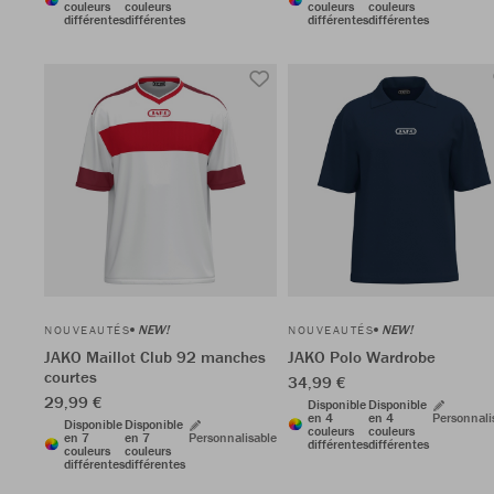
couleurs
couleurs
couleurs
couleurs
différentes
différentes
différentes
différentes
NEW!
NEW!
NOUVEAUTÉS
NOUVEAUTÉS
JAKO Maillot Club 92 manches
JAKO Polo Wardrobe
courtes
34,99 €
29,99 €
Disponible
Disponible
en 4
en 4
Personnali
Disponible
Disponible
couleurs
couleurs
en 7
en 7
Personnalisable
différentes
différentes
couleurs
couleurs
différentes
différentes