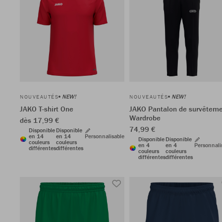
NEW!
NEW!
NOUVEAUTÉS
NOUVEAUTÉS
JAKO T-shirt One
JAKO Pantalon de survêtem
Wardrobe
dès 17,99 €
74,99 €
Disponible
Disponible
en 14
en 14
Personnalisable
Disponible
Disponible
couleurs
couleurs
en 4
en 4
Personnali
différentes
différentes
couleurs
couleurs
différentes
différentes