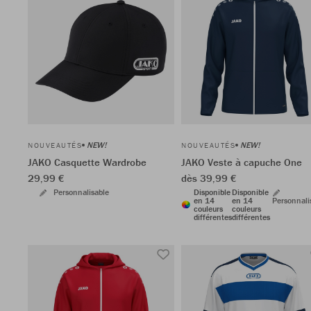
NEW!
NEW!
NOUVEAUTÉS
NOUVEAUTÉS
JAKO Casquette Wardrobe
JAKO Veste à capuche One
29,99 €
dès 39,99 €
Personnalisable
Disponible
Disponible
en 14
en 14
Personnali
couleurs
couleurs
différentes
différentes