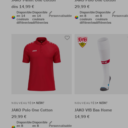
dès 14,99 €
29,99 €
Disponible
Disponible
Disponible
Disponible
en 14
en 14
Personnalisable
en 8
en 8
Personnali
couleurs
couleurs
couleurs
couleurs
différentes
différentes
différentes
différentes
NEW!
NEW!
NOUVEAUTÉS
NOUVEAUTÉS
JAKO Polo One Cotton
JAKO VfB Bas Home
29,99 €
14,99 €
Disponible
Disponible
en 8
en 8
Personnalisable