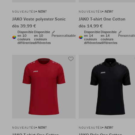
NEW!
NEW!
NOUVEAUTÉS
NOUVEAUTÉS
JAKO Veste polyester Sonic
JAKO T-shirt One Cotton
dès 39,99 €
dès 14,99 €
Disponible
Disponible
Disponible
Disponible
en 10
en 10
Personnalisable
en 14
en 14
Personnali
couleurs
couleurs
couleurs
couleurs
différentes
différentes
différentes
différentes
NEW!
NEW!
NOUVEAUTÉS
NOUVEAUTÉS
JAKO T-shirt One Cotton
JAKO Polo One Cotton