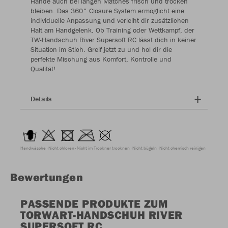
Hände auch bei langen Matches frisch und trocken
bleiben. Das 360° Closure System ermöglicht eine
individuelle Anpassung und verleiht dir zusätzlichen
Halt am Handgelenk. Ob Training oder Wettkampf, der
TW-Handschuh River Supersoft RC lässt dich in keiner
Situation im Stich. Greif jetzt zu und hol dir die
perfekte Mischung aus Komfort, Kontrolle und
Qualität!
Details
Handwäsche
Nicht chloren
Nicht im Trockner trocknen
Nicht bügeln
Nicht chemisch reinigen
Bewertungen
PASSENDE PRODUKTE ZUM
TORWART-HANDSCHUH RIVER
SUPERSOFT RC