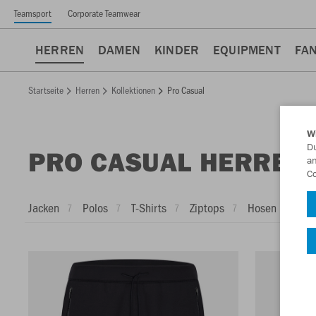
Teamsport
Corporate Teamwear
HERREN
DAMEN
KINDER
EQUIPMENT
FA
Startseite
Herren
Kollektionen
Pro Casual
W
Du
PRO CASUAL HERREN
an
Co
Jacken
Polos
T-Shirts
Ziptops
Hosen
Sho
7
7
7
7
3