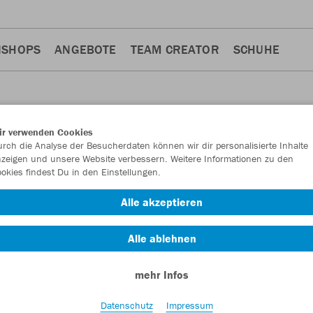
NSHOPS
ANGEBOTE
TEAM CREATOR
SCHUHE
ir verwenden Cookies
rch die Analyse der Besucherdaten können wir dir personalisierte Inhalte
zeigen und unsere Website verbessern. Weitere Informationen zu den
okies findest Du in den Einstellungen.
Alle akzeptieren
rts
Trainingshosen
3
3
Alle ablehnen
mehr Infos
Datenschutz
Impressum