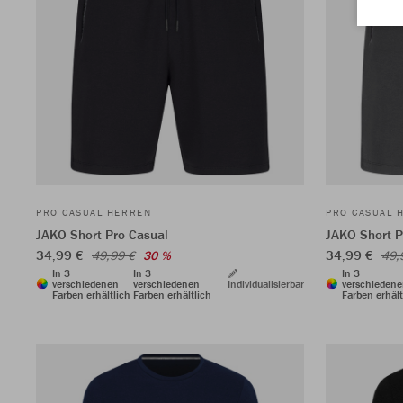
PRO CASUAL HERREN
PRO CASUAL 
JAKO Short Pro Casual
JAKO Short P
34,99 €
34,99 €
49,99 €
30 %
49,
In 3
In 3
In 3
verschiedenen
verschiedenen
Individualisierbar
verschieden
Farben erhältlich
Farben erhältlich
Farben erhält