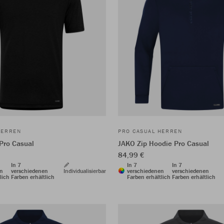
HERREN
PRO CASUAL HERREN
 Pro Casual
JAKO Zip Hoodie Pro Casual
84,99 €
In 7
In 7
In 7
en
verschiedenen
Individualisierbar
verschiedenen
verschiedenen
lich
Farben erhältlich
Farben erhältlich
Farben erhältlich