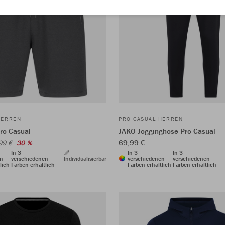
HERREN
PRO CASUAL HERREN
ro Casual
JAKO Jogginghose Pro Casual
69,99 €
99 €
30 %
In 3
In 3
In 3
en
verschiedenen
Individualisierbar
verschiedenen
verschiedenen
lich
Farben erhältlich
Farben erhältlich
Farben erhältlich