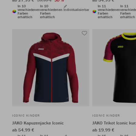
39,99 €
30 %
In 10
In 10
In 11
In 11
verschiedenen
verschiedenen
Individualisierbar
verschiedenen
verschied
Farben
Farben
Farben
Farben
erhältlich
erhältlich
erhältlich
erhältlich
ICONIC KINDER
ICONIC KINDER
JAKO Kapuzenjacke Iconic
JAKO Trikot Iconic ku
ab 54,99 €
ab 19,99 €
In 11
In 11
In 16
In 16