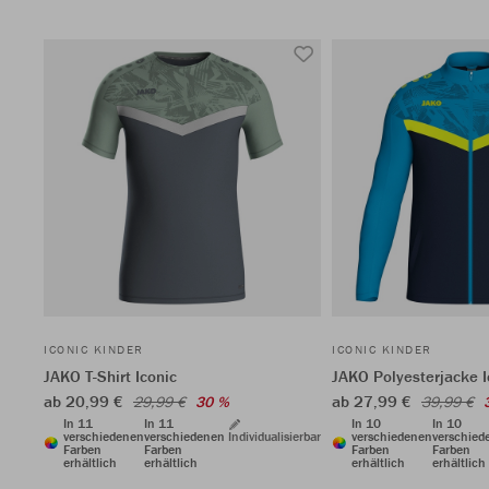
ICONIC KINDER
ICONIC KINDER
JAKO T-Shirt Iconic
JAKO Polyesterjacke I
ab 20,99 €
ab 27,99 €
29,99 €
30 %
39,99 €
In 11
In 11
In 10
In 10
verschiedenen
verschiedenen
Individualisierbar
verschiedenen
verschied
Farben
Farben
Farben
Farben
erhältlich
erhältlich
erhältlich
erhältlich