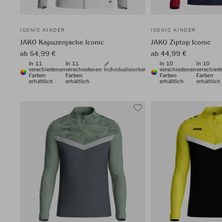
ICONIC KINDER
ICONIC KINDER
JAKO Kapuzenjacke Iconic
JAKO Ziptop Iconic
ab 54,99 €
ab 44,99 €
In 11
In 11
In 10
In 10
verschiedenen
verschiedenen
Individualisierbar
verschiedenen
verschied
Farben
Farben
Farben
Farben
erhältlich
erhältlich
erhältlich
erhältlich