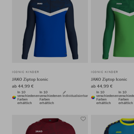
ICONIC KINDER
ICONIC KINDER
JAKO Ziptop Iconic
JAKO Ziptop Iconic
ab 44,99 €
ab 44,99 €
In 10
In 10
In 10
In 10
verschiedenen
verschiedenen
Individualisierbar
verschiedenen
verschied
Farben
Farben
Farben
Farben
erhältlich
erhältlich
erhältlich
erhältlich