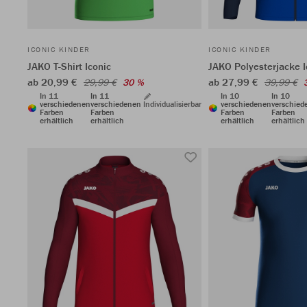
ICONIC KINDER
ICONIC KINDER
JAKO T-Shirt Iconic
JAKO Polyesterjacke I
ab 20,99 €
ab 27,99 €
29,99 €
30 %
39,99 €
In 11
In 11
In 10
In 10
verschiedenen
verschiedenen
Individualisierbar
verschiedenen
verschied
Farben
Farben
Farben
Farben
erhältlich
erhältlich
erhältlich
erhältlich