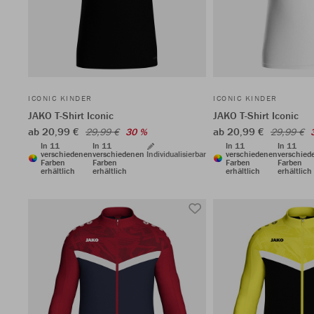
ICONIC KINDER
ICONIC KINDER
JAKO T-Shirt Iconic
JAKO T-Shirt Iconic
ab 20,99 €
ab 20,99 €
29,99 €
30 %
29,99 €
In 11
In 11
In 11
In 11
verschiedenen
verschiedenen
Individualisierbar
verschiedenen
verschied
Farben
Farben
Farben
Farben
erhältlich
erhältlich
erhältlich
erhältlich