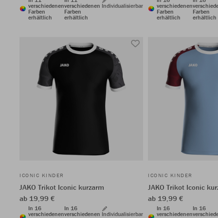
verschiedenen
verschiedenen
Individualisierbar
verschiedenen
verschied
Farben
Farben
Farben
Farben
erhältlich
erhältlich
erhältlich
erhältlich
ICONIC KINDER
ICONIC KINDER
JAKO Trikot Iconic kurzarm
JAKO Trikot Iconic ku
ab 19,99 €
ab 19,99 €
In 16
In 16
In 16
In 16
verschiedenen
verschiedenen
Individualisierbar
verschiedenen
verschied