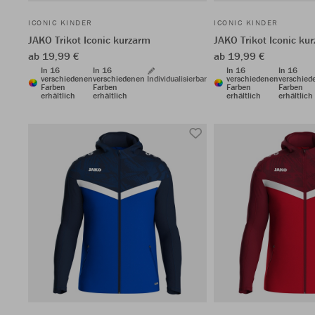
ICONIC KINDER
ICONIC KINDER
JAKO Trikot Iconic kurzarm
JAKO Trikot Iconic ku
ab 19,99 €
ab 19,99 €
In 16
In 16
In 16
In 16
verschiedenen
verschiedenen
Individualisierbar
verschiedenen
verschied
Farben
Farben
Farben
Farben
erhältlich
erhältlich
erhältlich
erhältlich