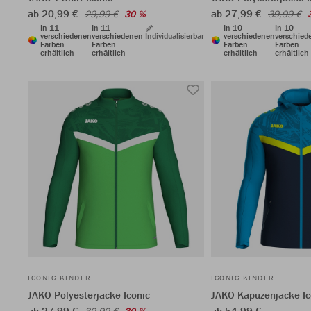
ab 20,99 €
ab 27,99 €
29,99 €
30 %
39,99 €
In 11
In 11
In 10
In 10
verschiedenen
verschiedenen
Individualisierbar
verschiedenen
verschied
Farben
Farben
Farben
Farben
erhältlich
erhältlich
erhältlich
erhältlich
ICONIC KINDER
ICONIC KINDER
JAKO Polyesterjacke Iconic
JAKO Kapuzenjacke Ic
ab 27,99 €
ab 54,99 €