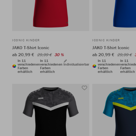
ICONIC KINDER
ICONIC KINDER
JAKO T-Shirt Iconic
JAKO T-Shirt Iconic
ab 20,99 €
ab 20,99 €
29,99 €
30 %
29,99 €
In 11
In 11
In 11
In 11
verschiedenen
verschiedenen
Individualisierbar
verschiedenen
verschied
Farben
Farben
Farben
Farben
erhältlich
erhältlich
erhältlich
erhältlich