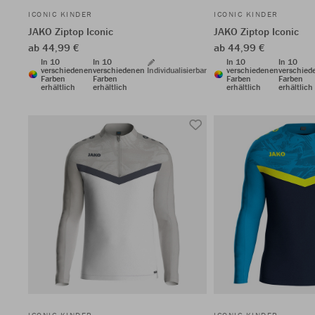
ICONIC KINDER
ICONIC KINDER
JAKO Ziptop Iconic
JAKO Ziptop Iconic
ab 44,99 €
ab 44,99 €
In 10
In 10
In 10
In 10
verschiedenen
verschiedenen
Individualisierbar
verschiedenen
verschied
Farben
Farben
Farben
Farben
erhältlich
erhältlich
erhältlich
erhältlich