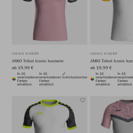
ICONIC KINDER
ICONIC KINDER
JAKO Trikot Iconic kurzarm
JAKO Trikot Iconic ku
ab 19,99 €
ab 19,99 €
In 16
In 16
In 16
In 16
verschiedenen
verschiedenen
Individualisierbar
verschiedenen
verschied
Farben
Farben
Farben
Farben
erhältlich
erhältlich
erhältlich
erhältlich