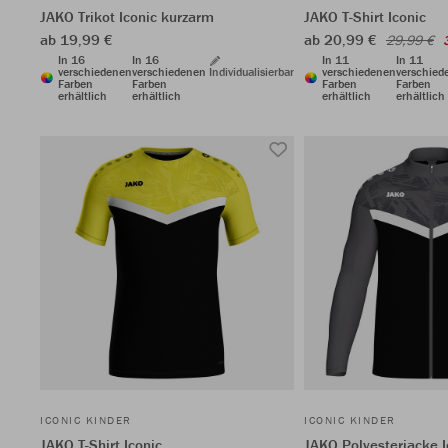
JAKO Trikot Iconic kurzarm
JAKO T-Shirt Iconic
ab 19,99 €
ab 20,99 €
29,99 €
In 16
In 16
In 11
In 11
verschiedenen
verschiedenen
Individualisierbar
verschiedenen
verschied
Farben
Farben
Farben
Farben
erhältlich
erhältlich
erhältlich
erhältlich
ICONIC KINDER
ICONIC KINDER
JAKO T-Shirt Iconic
JAKO Polyesterjacke I