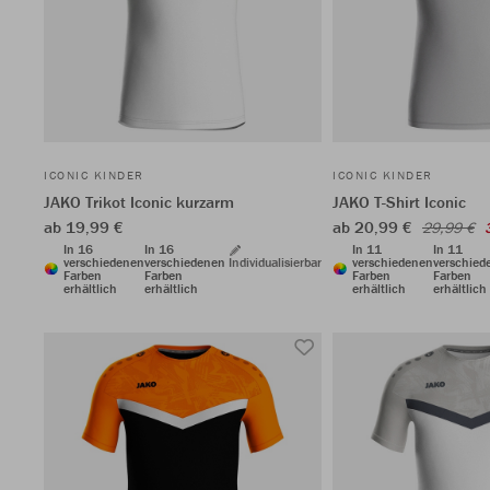
ICONIC KINDER
ICONIC KINDER
JAKO Trikot Iconic kurzarm
JAKO T-Shirt Iconic
ab 19,99 €
ab 20,99 €
29,99 €
In 16
In 16
In 11
In 11
verschiedenen
verschiedenen
Individualisierbar
verschiedenen
verschied
Farben
Farben
Farben
Farben
erhältlich
erhältlich
erhältlich
erhältlich