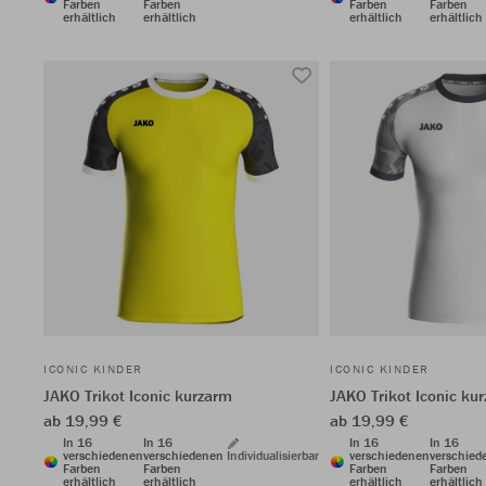
Farben
Farben
Farben
Farben
erhältlich
erhältlich
erhältlich
erhältlich
ICONIC KINDER
ICONIC KINDER
JAKO Trikot Iconic kurzarm
JAKO Trikot Iconic ku
ab 19,99 €
ab 19,99 €
In 16
In 16
In 16
In 16
verschiedenen
verschiedenen
Individualisierbar
verschiedenen
verschied
Farben
Farben
Farben
Farben
erhältlich
erhältlich
erhältlich
erhältlich