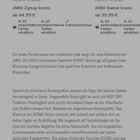
ICONIC KINDER
ICONIC KINDER
JAKO Ziptop Iconic
JAKO Sweat Iconic
ab 44,99 €
ab 39,99 €
In 10
In 10
In 10
In 10
verschiedenen
verschiedenen
Individualisierbar
verschiedenen
verschied
Farben
Farben
Farben
Farben
erhältlich
erhältlich
erhältlich
erhältlich
Für beste Performance und modernen Look sorgt die neue Kollektion von
JAKO. Die 2024 erschienene Teamline ICONIC überzeugt auf ganzer Linie.
Modernes Design kombiniert mit sportiven Schnitten und funktionalen
Materialien.
Sportliche Schnitte in Kindergrößen setzten die Figur der kleinen Talente
hervorragend in Szene. Ausgewählte Styles gibt es auch mit KEEP DRY-
Funktion. Feuchtigkeit wird durch microfeine Fasern an die Oberfläche
des Stoffes transportiert. Bewahre ein angenehmes Körpergefühl. Das
Material der ICONIC Styles trocknet sehr schnell und schützt dich an
kalten Tagen vor Auskühlung. Mit insgesamt elf Farbstellungen ist die
Linie der perfekte Begleiter für deine Mannschaft. Die atmungsaktiven
Funktionsmaterialien sind besonders schnelltrocknend und bieten
optimalen Tragekomfort. Die sieben Styles der Teamline ICONIC sind aus