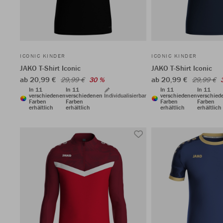
ICONIC KINDER
ICONIC KINDER
JAKO T-Shirt Iconic
JAKO T-Shirt Iconic
ab 20,99 €
ab 20,99 €
29,99 €
30 %
29,99 €
In 11
In 11
In 11
In 11
verschiedenen
verschiedenen
Individualisierbar
verschiedenen
verschied
Farben
Farben
Farben
Farben
erhältlich
erhältlich
erhältlich
erhältlich