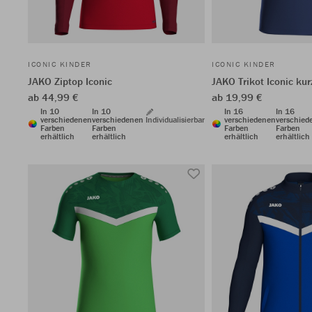
ICONIC KINDER
ICONIC KINDER
JAKO Ziptop Iconic
JAKO Trikot Iconic ku
ab 44,99 €
ab 19,99 €
In 10
In 10
In 16
In 16
verschiedenen
verschiedenen
Individualisierbar
verschiedenen
verschied
Farben
Farben
Farben
Farben
erhältlich
erhältlich
erhältlich
erhältlich