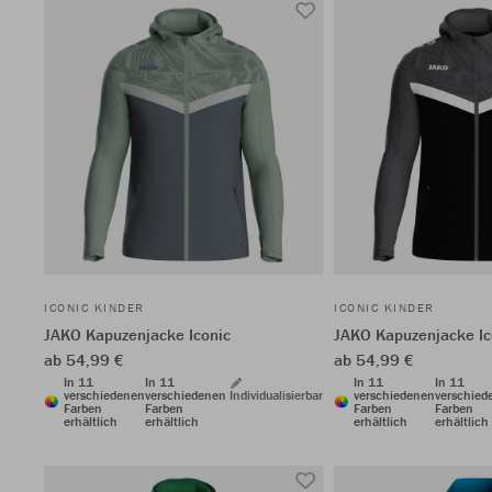
ICONIC KINDER
ICONIC KINDER
JAKO Kapuzenjacke Iconic
JAKO Kapuzenjacke Ic
ab 54,99 €
ab 54,99 €
In 11
In 11
In 11
In 11
verschiedenen
verschiedenen
Individualisierbar
verschiedenen
verschied
Farben
Farben
Farben
Farben
erhältlich
erhältlich
erhältlich
erhältlich