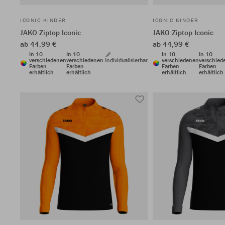
ICONIC KINDER
ICONIC KINDER
JAKO Ziptop Iconic
JAKO Ziptop Iconic
ab 44,99 €
ab 44,99 €
In 10
In 10
In 10
In 10
verschiedenen
verschiedenen
Individualisierbar
verschiedenen
verschied
Farben
Farben
Farben
Farben
erhältlich
erhältlich
erhältlich
erhältlich