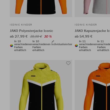
ICONIC KINDER
ICONIC KINDER
JAKO Polyesterjacke Iconic
JAKO Kapuzenjacke Ic
ab 27,99 €
ab 54,99 €
39,99 €
30 %
In 10
In 10
In 11
In 11
verschiedenen
verschiedenen
Individualisierbar
verschiedenen
verschied
Farben
Farben
Farben
Farben
erhältlich
erhältlich
erhältlich
erhältlich