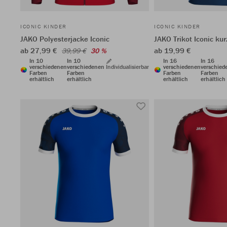
ICONIC KINDER
ICONIC KINDER
JAKO Polyesterjacke Iconic
JAKO Trikot Iconic ku
ab 27,99 €
ab 19,99 €
39,99 €
30 %
In 10
In 10
In 16
In 16
verschiedenen
verschiedenen
Individualisierbar
verschiedenen
verschied
Farben
Farben
Farben
Farben
erhältlich
erhältlich
erhältlich
erhältlich