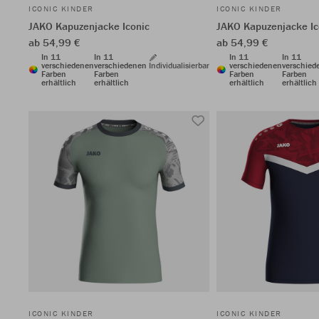
ICONIC KINDER
ICONIC KINDER
JAKO Kapuzenjacke Iconic
JAKO Kapuzenjacke Ic
ab 54,99 €
ab 54,99 €
In 11
In 11
In 11
In 11
verschiedenen
verschiedenen
Individualisierbar
verschiedenen
verschied
Farben
Farben
Farben
Farben
erhältlich
erhältlich
erhältlich
erhältlich
ICONIC KINDER
ICONIC KINDER