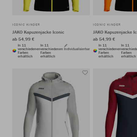
ICONIC KINDER
ICONIC KINDER
JAKO Kapuzenjacke Iconic
JAKO Kapuzenjacke Ic
ab 54,99 €
ab 54,99 €
In 11
In 11
In 11
In 11
verschiedenen
verschiedenen
Individualisierbar
verschiedenen
verschied
Farben
Farben
Farben
Farben
erhältlich
erhältlich
erhältlich
erhältlich