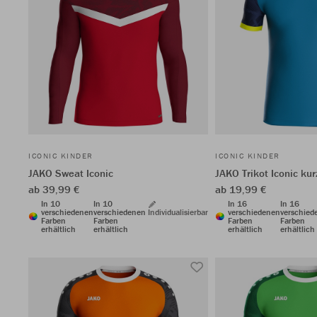
ICONIC KINDER
ICONIC KINDER
JAKO Sweat Iconic
JAKO Trikot Iconic ku
ab 39,99 €
ab 19,99 €
In 10
In 10
In 16
In 16
verschiedenen
verschiedenen
Individualisierbar
verschiedenen
verschied
Farben
Farben
Farben
Farben
erhältlich
erhältlich
erhältlich
erhältlich