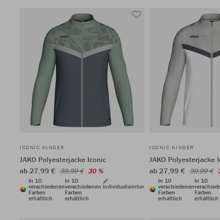
ICONIC KINDER
ICONIC KINDER
JAKO Polyesterjacke Iconic
JAKO Polyesterjacke I
ab 27,99 €
ab 27,99 €
39,99 €
30 %
39,99 €
In 10
In 10
In 10
In 10
verschiedenen
verschiedenen
Individualisierbar
verschiedenen
verschied
Farben
Farben
Farben
Farben
erhältlich
erhältlich
erhältlich
erhältlich