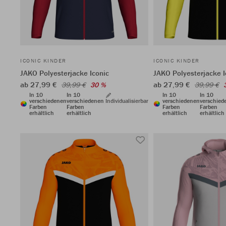
ICONIC KINDER
ICONIC KINDER
JAKO Polyesterjacke Iconic
JAKO Polyesterjacke I
ab 27,99 €
ab 27,99 €
39,99 €
30 %
39,99 €
In 10
In 10
In 10
In 10
verschiedenen
verschiedenen
Individualisierbar
verschiedenen
verschied
Farben
Farben
Farben
Farben
erhältlich
erhältlich
erhältlich
erhältlich