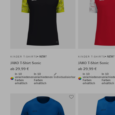
NEW!
NEW!
KINDER T-SHIRTS
KINDER T-SHIRTS
JAKO T-Shirt Sonic
JAKO T-Shirt Sonic
ab 29,99 €
ab 29,99 €
In 10
In 10
In 10
In 10
verschiedenen
verschiedenen
Individualisierbar
verschiedenen
verschied
Farben
Farben
Farben
Farben
erhältlich
erhältlich
erhältlich
erhältlich