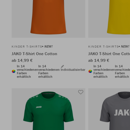
NEW!
NEW!
KINDER T-SHIRTS
KINDER T-SHIRTS
JAKO T-Shirt One Cotton
JAKO T-Shirt One Cott
ab 14,99 €
ab 14,99 €
In 14
In 14
In 14
In 14
verschiedenen
verschiedenen
Individualisierbar
verschiedenen
verschied
Farben
Farben
Farben
Farben
erhältlich
erhältlich
erhältlich
erhältlich