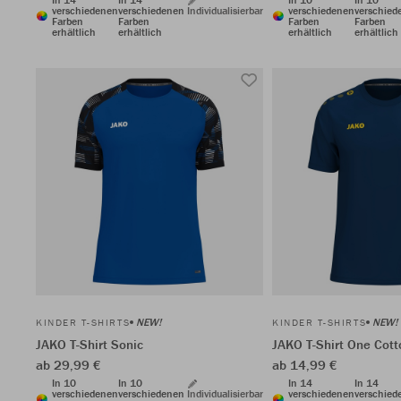
verschiedenen
verschiedenen
Individualisierbar
verschiedenen
verschied
Farben
Farben
Farben
Farben
erhältlich
erhältlich
erhältlich
erhältlich
NEW!
NEW!
KINDER T-SHIRTS
KINDER T-SHIRTS
JAKO T-Shirt Sonic
JAKO T-Shirt One Cott
ab 29,99 €
ab 14,99 €
In 10
In 10
In 14
In 14
verschiedenen
verschiedenen
Individualisierbar
verschiedenen
verschied