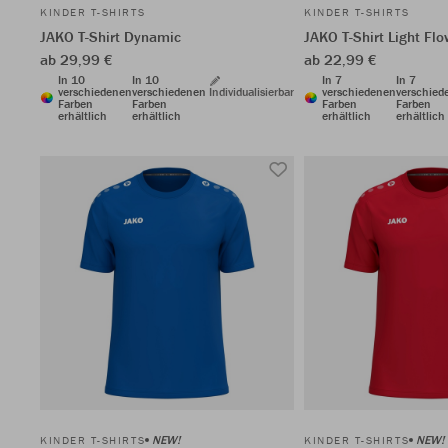
KINDER T-SHIRTS
KINDER T-SHIRTS
JAKO T-Shirt Dynamic
JAKO T-Shirt Light Flo
ab 29,99 €
ab 22,99 €
In 10
In 10
In 7
In 7
verschiedenen
verschiedenen
Individualisierbar
verschiedenen
verschied
Farben
Farben
Farben
Farben
erhältlich
erhältlich
erhältlich
erhältlich
NEW!
NEW!
KINDER T-SHIRTS
KINDER T-SHIRTS