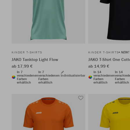
NEW!
KINDER T-SHIRTS
KINDER T-SHIRTS
JAKO Tanktop Light Flow
JAKO T-Shirt One Cott
ab 17,99 €
ab 14,99 €
In 7
In 7
In 14
In 14
verschiedenen
verschiedenen
Individualisierbar
verschiedenen
verschied
Farben
Farben
Farben
Farben
erhältlich
erhältlich
erhältlich
erhältlich