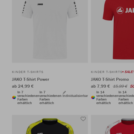
SALE!
KINDER T-SHIRTS
KINDER T-SHIRTS
JAKO T-Shirt Power
JAKO T-Shirt Promo
ab 24,99 €
ab 7,99 €
15,99 €
5
In 7
In 7
In 14
In 14
verschiedenen
verschiedenen
Individualisierbar
verschiedenen
verschied
Farben
Farben
Farben
Farben
erhältlich
erhältlich
erhältlich
erhältlich