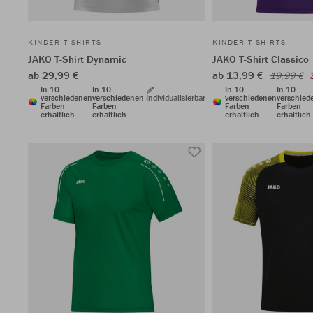
KINDER T-SHIRTS
KINDER T-SHIRTS
JAKO T-Shirt Dynamic
JAKO T-Shirt Classico
ab 29,99 €
ab 13,99 €
19,99 €
In 10
In 10
In 10
In 10
verschiedenen
verschiedenen
Individualisierbar
verschiedenen
verschied
Farben
Farben
Farben
Farben
erhältlich
erhältlich
erhältlich
erhältlich