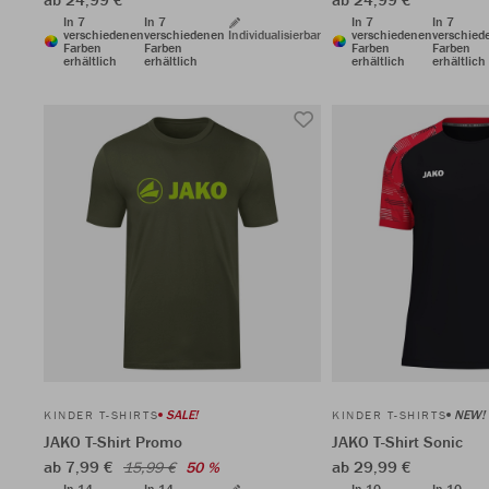
In 7
In 7
In 7
In 7
verschiedenen
verschiedenen
Individualisierbar
verschiedenen
verschied
Farben
Farben
Farben
Farben
erhältlich
erhältlich
erhältlich
erhältlich
SALE!
NEW!
KINDER T-SHIRTS
KINDER T-SHIRTS
JAKO T-Shirt Promo
JAKO T-Shirt Sonic
ab 7,99 €
ab 29,99 €
15,99 €
50 %
In 14
In 14
In 10
In 10