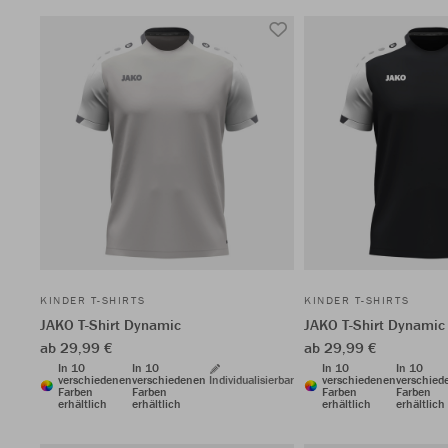
KINDER T-SHIRTS
KINDER T-SHIRTS
JAKO T-Shirt Dynamic
JAKO T-Shirt Dynamic
ab 29,99 €
ab 29,99 €
In 10
In 10
In 10
In 10
verschiedenen
verschiedenen
Individualisierbar
verschiedenen
verschied
Farben
Farben
Farben
Farben
erhältlich
erhältlich
erhältlich
erhältlich