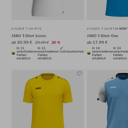
NEW!
KINDER T-SHIRTS
KINDER T-SHIRTS
JAKO T-Shirt Iconic
JAKO T-Shirt One
ab 20,99 €
ab 17,99 €
29,99 €
30 %
In 11
In 11
In 14
In 14
verschiedenen
verschiedenen
Individualisierbar
verschiedenen
verschied
Farben
Farben
Farben
Farben
erhältlich
erhältlich
erhältlich
erhältlich