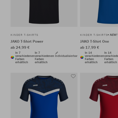
NEW!
KINDER T-SHIRTS
KINDER T-SHIRTS
JAKO T-Shirt Power
JAKO T-Shirt One
ab 24,99 €
ab 17,99 €
In 7
In 7
In 14
In 14
verschiedenen
verschiedenen
Individualisierbar
verschiedenen
verschied
Farben
Farben
Farben
Farben
erhältlich
erhältlich
erhältlich
erhältlich