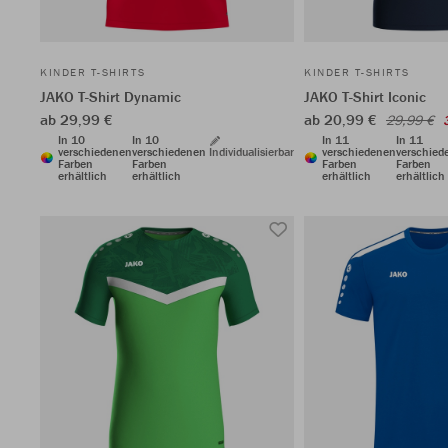
KINDER T-SHIRTS
KINDER T-SHIRTS
JAKO T-Shirt Dynamic
JAKO T-Shirt Iconic
ab 29,99 €
ab 20,99 €
29,99 €
In 10
In 10
In 11
In 11
verschiedenen
verschiedenen
Individualisierbar
verschiedenen
verschied
Farben
Farben
Farben
Farben
erhältlich
erhältlich
erhältlich
erhältlich