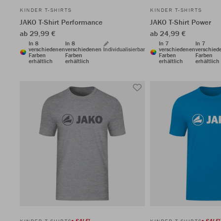
KINDER T-SHIRTS
KINDER T-SHIRTS
JAKO T-Shirt Performance
JAKO T-Shirt Power
ab 29,99 €
ab 24,99 €
In 8
In 8
In 7
In 7
verschiedenen
verschiedenen
Individualisierbar
verschiedenen
verschied
Farben
Farben
Farben
Farben
erhältlich
erhältlich
erhältlich
erhältlich
SALE!
SALE!