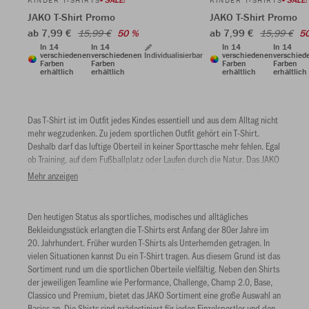
KINDER T-SHIRTS
KINDER T-SHIRTS
JAKO T-Shirt Promo
JAKO T-Shirt Promo
ab 7,99 €
ab 7,99 €
15,99 €
50 %
15,99 €
5
In 14
In 14
In 14
In 14
verschiedenen
verschiedenen
Individualisierbar
verschiedenen
verschied
Farben
Farben
Farben
Farben
erhältlich
erhältlich
erhältlich
erhältlich
Das T-Shirt ist im Outfit jedes Kindes essentiell und aus dem Alltag nicht
mehr wegzudenken. Zu jedem sportlichen Outfit gehört ein T-Shirt.
Deshalb darf das luftige Oberteil in keiner Sporttasche mehr fehlen. Egal
ob Training, auf dem Fußballplatz oder Laufen durch die Natur. Das JAKO
T-Shirt ist dabei. Beim Handball, Volleyball, Tennis und dem alltäglichen
Mehr anzeigen
Kicken auf der Straße. Für den Auftritt im Team vor und nach dem Spiel.
Den heutigen Status als sportliches, modisches und alltägliches
Bekleidungsstück erlangten die T-Shirts erst Anfang der 80er Jahre im
20. Jahrhundert. Früher wurden T-Shirts als Unterhemden getragen. In
vielen Situationen kannst Du ein T-Shirt tragen. Aus diesem Grund ist das
Sortiment rund um die sportlichen Oberteile vielfältig. Neben den Shirts
der jeweiligen Teamline wie Performance, Challenge, Champ 2.0, Base,
Classico und Premium, bietet das JAKO Sortiment eine große Auswahl an
Basics an. Die Shirts sind prädestiniert für jeden Einzelsportler und den