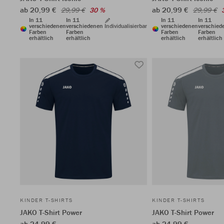
ab 20,99 €
ab 20,99 €
29,99 €
30 %
29,99 €
In 11
In 11
In 11
In 11
verschiedenen
verschiedenen
Individualisierbar
verschiedenen
verschied
Farben
Farben
Farben
Farben
erhältlich
erhältlich
erhältlich
erhältlich
KINDER T-SHIRTS
KINDER T-SHIRTS
JAKO T-Shirt Power
JAKO T-Shirt Power
ab 24,99 €
ab 24,99 €