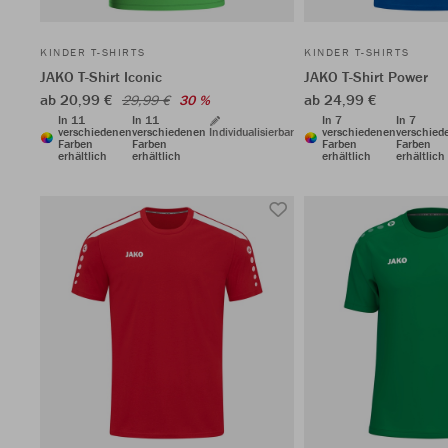
KINDER T-SHIRTS
KINDER T-SHIRTS
JAKO T-Shirt Iconic
JAKO T-Shirt Power
ab 20,99 €
ab 24,99 €
29,99 €
30 %
In 11
In 11
In 7
In 7
verschiedenen
verschiedenen
Individualisierbar
verschiedenen
verschied
Farben
Farben
Farben
Farben
erhältlich
erhältlich
erhältlich
erhältlich