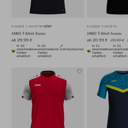
NEW!
KINDER T-SHIRTS
KINDER T-SHIRTS
JAKO T-Shirt Sonic
JAKO T-Shirt Iconic
ab 29,99 €
ab 20,99 €
29,99 €
In 10
In 10
In 11
In 11
verschiedenen
verschiedenen
Individualisierbar
verschiedenen
verschied
Farben
Farben
Farben
Farben
erhältlich
erhältlich
erhältlich
erhältlich