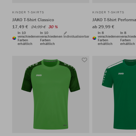
KINDER T-SHIRTS
KINDER T-SHIRTS
JAKO T-Shirt Classico
JAKO T-Shirt Perform
17,49 €
ab 29,99 €
24,99 €
30 %
In 10
In 10
In 8
In 8
verschiedenen
verschiedenen
Individualisierbar
verschiedenen
verschied
Farben
Farben
Farben
Farben
erhältlich
erhältlich
erhältlich
erhältlich