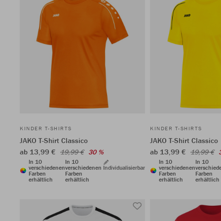
KINDER T-SHIRTS
KINDER T-SHIRTS
JAKO T-Shirt Classico
JAKO T-Shirt Classico
ab 13,99 €
ab 13,99 €
19,99 €
30 %
19,99 €
In 10
In 10
In 10
In 10
verschiedenen
verschiedenen
Individualisierbar
verschiedenen
verschied
Farben
Farben
Farben
Farben
erhältlich
erhältlich
erhältlich
erhältlich