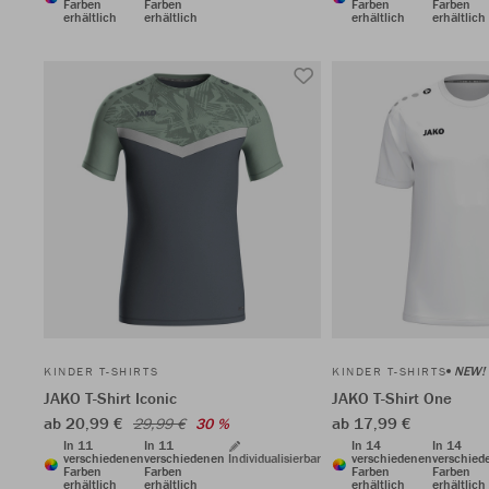
Farben
Farben
Farben
Farben
erhältlich
erhältlich
erhältlich
erhältlich
NEW!
KINDER T-SHIRTS
KINDER T-SHIRTS
JAKO T-Shirt Iconic
JAKO T-Shirt One
ab 20,99 €
ab 17,99 €
29,99 €
30 %
In 11
In 11
In 14
In 14
verschiedenen
verschiedenen
Individualisierbar
verschiedenen
verschied
Farben
Farben
Farben
Farben
erhältlich
erhältlich
erhältlich
erhältlich