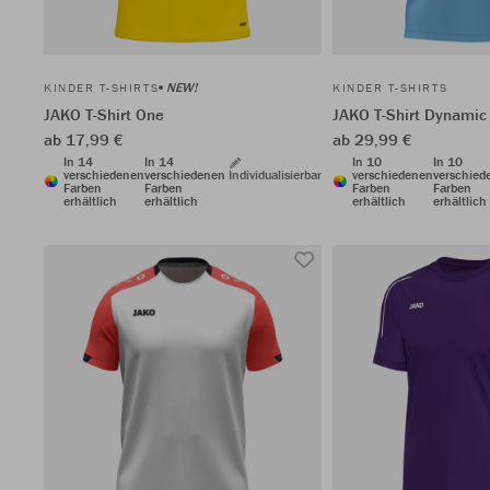
NEW!
KINDER T-SHIRTS
KINDER T-SHIRTS
JAKO T-Shirt One
JAKO T-Shirt Dynamic
ab 17,99 €
ab 29,99 €
In 14
In 14
In 10
In 10
verschiedenen
verschiedenen
Individualisierbar
verschiedenen
verschied
Farben
Farben
Farben
Farben
erhältlich
erhältlich
erhältlich
erhältlich