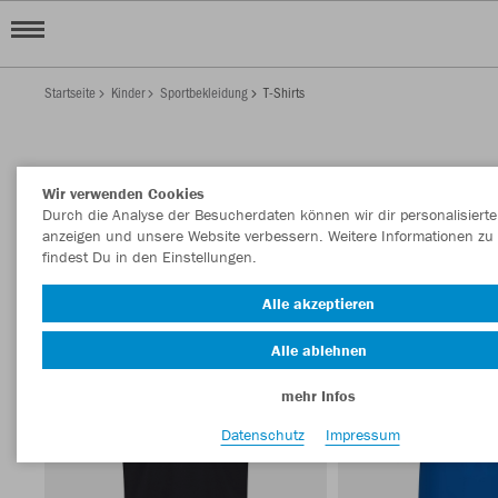
Startseite
Kinder
Sportbekleidung
T-Shirts
KINDER T-SHIRTS
Wir verwenden Cookies
Filter anzeigen
Sortieren nach
Durch die Analyse der Besucherdaten können wir dir personalisierte
anzeigen und unsere Website verbessern. Weitere Informationen zu
findest Du in den Einstellungen.
T-Shirts
Trainingshosen
146
3
Alle akzeptieren
Alle ablehnen
mehr Infos
Datenschutz
Impressum