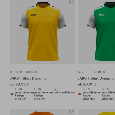
KINDER T-SHIRTS
KINDER T-SHIRTS
JAKO T-Shirt Dynamic
JAKO T-Shirt Dynamic
ab 29,99 €
ab 29,99 €
In 10
In 10
In 10
In 10
verschiedenen
verschiedenen
Individualisierbar
verschiedenen
verschied
Farben
Farben
Farben
Farben
erhältlich
erhältlich
erhältlich
erhältlich