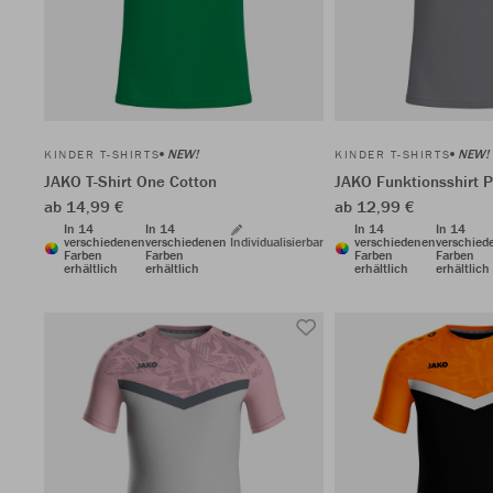
NEW!
NEW!
KINDER T-SHIRTS
KINDER T-SHIRTS
JAKO T-Shirt One Cotton
JAKO Funktionsshirt 
ab 14,99 €
ab 12,99 €
In 14
In 14
In 14
In 14
verschiedenen
verschiedenen
Individualisierbar
verschiedenen
verschied
Farben
Farben
Farben
Farben
erhältlich
erhältlich
erhältlich
erhältlich