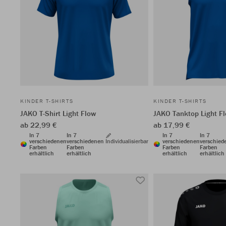
KINDER T-SHIRTS
KINDER T-SHIRTS
JAKO T-Shirt Light Flow
JAKO Tanktop Light F
ab 22,99 €
ab 17,99 €
In 7
In 7
In 7
In 7
verschiedenen
verschiedenen
Individualisierbar
verschiedenen
verschied
Farben
Farben
Farben
Farben
erhältlich
erhältlich
erhältlich
erhältlich