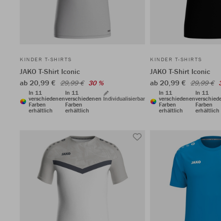
KINDER T-SHIRTS
KINDER T-SHIRTS
JAKO T-Shirt Iconic
JAKO T-Shirt Iconic
ab 20,99 €
ab 20,99 €
29,99 €
30 %
29,99 €
In 11
In 11
In 11
In 11
verschiedenen
verschiedenen
Individualisierbar
verschiedenen
verschied
Farben
Farben
Farben
Farben
erhältlich
erhältlich
erhältlich
erhältlich