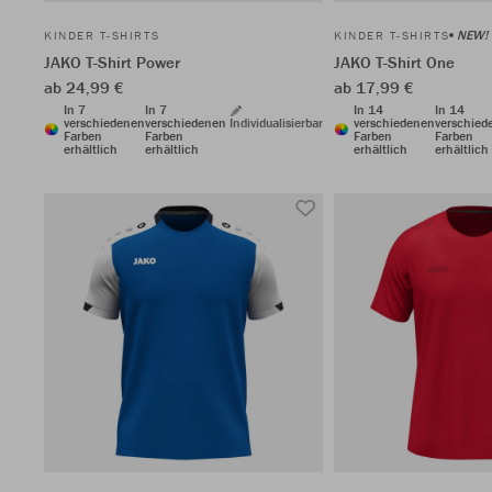
NEW!
KINDER T-SHIRTS
KINDER T-SHIRTS
JAKO T-Shirt Power
JAKO T-Shirt One
ab 24,99 €
ab 17,99 €
In 7
In 7
In 14
In 14
verschiedenen
verschiedenen
Individualisierbar
verschiedenen
verschied
Farben
Farben
Farben
Farben
erhältlich
erhältlich
erhältlich
erhältlich