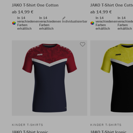
JAKO T-Shirt One Cotton
JAKO T-Shirt One Cott
ab 14,99 €
ab 14,99 €
In 14
In 14
In 14
In 14
verschiedenen
verschiedenen
Individualisierbar
verschiedenen
verschied
Farben
Farben
Farben
Farben
erhältlich
erhältlich
erhältlich
erhältlich
KINDER T-SHIRTS
KINDER T-SHIRTS
JAKO T-Shirt Iconic
JAKO T-Shirt Iconic