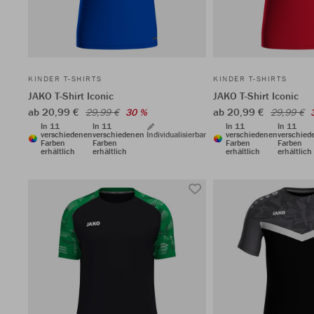
KINDER T-SHIRTS
KINDER T-SHIRTS
JAKO T-Shirt Iconic
JAKO T-Shirt Iconic
ab 20,99 €
ab 20,99 €
29,99 €
30 %
29,99 €
In 11
In 11
In 11
In 11
verschiedenen
verschiedenen
Individualisierbar
verschiedenen
verschied
Farben
Farben
Farben
Farben
erhältlich
erhältlich
erhältlich
erhältlich