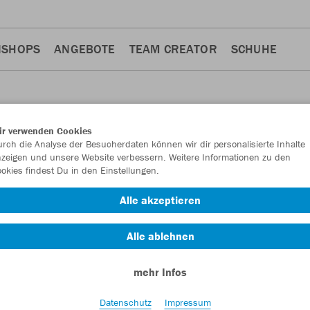
NSHOPS
ANGEBOTE
TEAM CREATOR
SCHUHE
ir verwenden Cookies
rch die Analyse der Besucherdaten können wir dir personalisierte Inhalte
zeigen und unsere Website verbessern. Weitere Informationen zu den
okies findest Du in den Einstellungen.
Alle akzeptieren
Alle ablehnen
mehr Infos
Datenschutz
Impressum