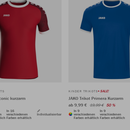
SALE!
OTS
KINDER TRIKOTS
Iconic kurzarm
JAKO Trikot Primera Kurzarm
ab 9,99 €
19,99 €
50 %
In 16
In 9
In 9
en
verschiedenen
Individualisierbar
verschiedenen
verschiedenen
lich
Farben erhältlich
Farben erhältlich
Farben erhältlich