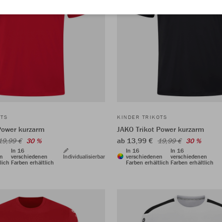
OTS
KINDER TRIKOTS
Power kurzarm
JAKO Trikot Power kurzarm
ab 13,99 €
19,99 €
30 %
19,99 €
30 %
In 16
In 16
In 16
en
verschiedenen
Individualisierbar
verschiedenen
verschiedenen
lich
Farben erhältlich
Farben erhältlich
Farben erhältlich