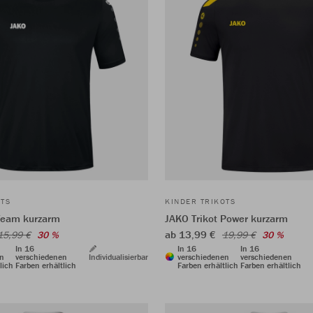
OTS
KINDER TRIKOTS
Team kurzarm
JAKO Trikot Power kurzarm
ab 13,99 €
15,99 €
30 %
19,99 €
30 %
In 16
In 16
In 16
en
verschiedenen
Individualisierbar
verschiedenen
verschiedenen
lich
Farben erhältlich
Farben erhältlich
Farben erhältlich