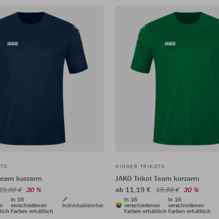
OTS
KINDER TRIKOTS
Team kurzarm
JAKO Trikot Team kurzarm
ab 11,19 €
15,99 €
30 %
15,99 €
30 %
In 16
In 16
In 16
en
verschiedenen
Individualisierbar
verschiedenen
verschiedenen
lich
Farben erhältlich
Farben erhältlich
Farben erhältlich