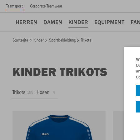
Teamsport
Corporate Teamwear
HERREN
DAMEN
KINDER
EQUIPMENT
FA
Startseite
Kinder
Sportbekleidung
Trikots
W
Du
KINDER TRIKOTS
an
Co
Trikots
Hosen
189
4