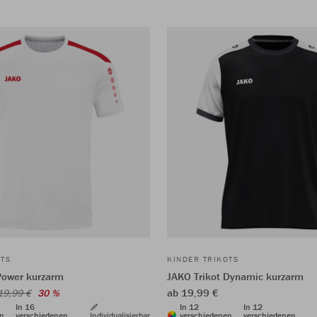
OTS
KINDER TRIKOTS
Power kurzarm
JAKO Trikot Dynamic kurzarm
ab 19,99 €
19,99 €
30 %
In 16
In 12
In 12
en
verschiedenen
Individualisierbar
verschiedenen
verschiedenen