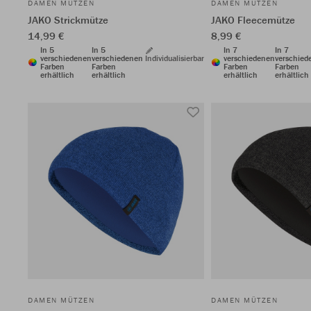
DAMEN MÜTZEN
DAMEN MÜTZEN
JAKO Strickmütze
JAKO Fleecemütze
14,99 €
8,99 €
In 5
In 5
In 7
In 7
verschiedenen
verschiedenen
Individualisierbar
verschiedenen
verschied
Farben
Farben
Farben
Farben
erhältlich
erhältlich
erhältlich
erhältlich
DAMEN MÜTZEN
DAMEN MÜTZEN