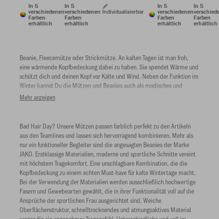
In 5
In 5
In 5
In 5
verschiedenen
verschiedenen
Individualisierbar
verschiedenen
verschied
Farben
Farben
Farben
Farben
erhältlich
erhältlich
erhältlich
erhältlich
Beanie, Fleecemütze oder Strickmütze. An kalten Tagen ist man froh,
eine wärmende Kopfbedeckung dabei zu haben. Sie spendet Wärme und
schützt dich und deinen Kopf vor Kälte und Wind. Neben der Funktion im
Winter kannst Du die Mützen und Beanies auch als modisches und
stylisches Accessoire tragen. Ob im Melange Look oder im klassischen
Mehr anzeigen
Design. Jede Dame findet im JAKO Shop ihre Lieblingsmütze.
Bad Hair Day? Unsere Mützen passen farblich perfekt zu den Artikeln
aus den Teamlines und lassen sich hervorragend kombinieren. Mehr als
nur ein funktioneller Begleiter sind die angesagten Beanies der Marke
JAKO. Erstklassige Materialien, moderne und sportliche Schnitte vereint
mit höchstem Tragekomfort. Eine unschlagbare Kombination, die die
Kopfbedeckung zu einem echten Must-have für kalte Wintertage macht.
Bei der Verwendung der Materialien werden ausschließlich hochwertige
Fasern und Gewebearten gewählt, die in ihrer Funktionalität voll auf die
Ansprüche der sportlichen Frau ausgerichtet sind. Weiche
Oberflächenstruktur, schnelltrocknendes und atmungsaktives Material
sorgen für ein angenehmes Tragegefühl. Unterschiedliche und voll im