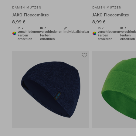
DAMEN MÜTZEN
DAMEN MÜTZEN
JAKO Fleecemütze
JAKO Fleecemütze
8,99 €
8,99 €
In 7
In 7
In 7
In 7
verschiedenen
verschiedenen
Individualisierbar
verschiedenen
verschied
Farben
Farben
Farben
Farben
erhältlich
erhältlich
erhältlich
erhältlich