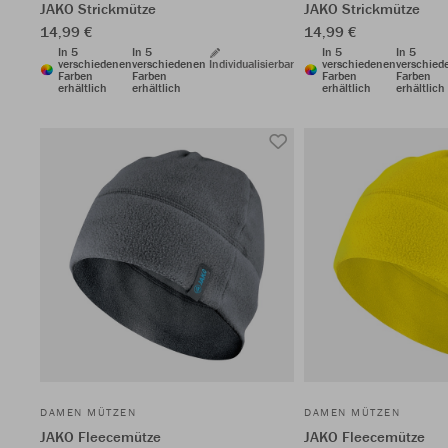
JAKO Strickmütze
JAKO Strickmütze
14,99 €
14,99 €
In 5
In 5
In 5
In 5
verschiedenen
verschiedenen
Individualisierbar
verschiedenen
verschied
Farben
Farben
Farben
Farben
erhältlich
erhältlich
erhältlich
erhältlich
DAMEN MÜTZEN
DAMEN MÜTZEN
JAKO Fleecemütze
JAKO Fleecemütze