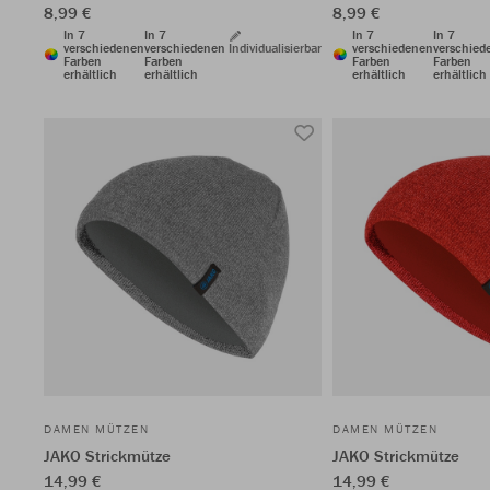
8,99 €
8,99 €
In 7
In 7
In 7
In 7
verschiedenen
verschiedenen
Individualisierbar
verschiedenen
verschied
Farben
Farben
Farben
Farben
erhältlich
erhältlich
erhältlich
erhältlich
DAMEN MÜTZEN
DAMEN MÜTZEN
JAKO Strickmütze
JAKO Strickmütze
14,99 €
14,99 €