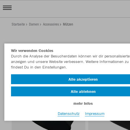
Startseite
Damen
Accessoires
Mützen
DAMEN MÜTZEN
Wir verwenden Cookies
Filter anzeigen
Sortieren nach
Durch die Analyse der Besucherdaten können wir dir personalisierte
anzeigen und unsere Website verbessern. Weitere Informationen zu
findest Du in den Einstellungen.
Alle akzeptieren
Alle ablehnen
mehr Infos
Datenschutz
Impressum