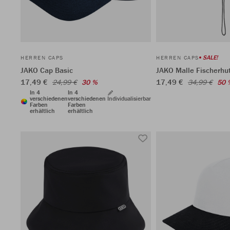
SALE!
HERREN CAPS
HERREN CAPS
JAKO Cap Basic
JAKO Malle Fischerhu
17,49 €
17,49 €
24,99 €
30 %
34,99 €
50 
In 4
In 4
verschiedenen
verschiedenen
Individualisierbar
Farben
Farben
erhältlich
erhältlich