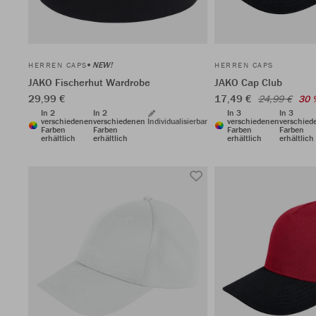
NEW!
HERREN CAPS
HERREN CAPS
JAKO Fischerhut Wardrobe
JAKO Cap Club
29,99 €
17,49 €
24,99 €
30 
In 2
In 2
In 3
In 3
verschiedenen
verschiedenen
Individualisierbar
verschiedenen
verschied
Farben
Farben
Farben
Farben
erhältlich
erhältlich
erhältlich
erhältlich