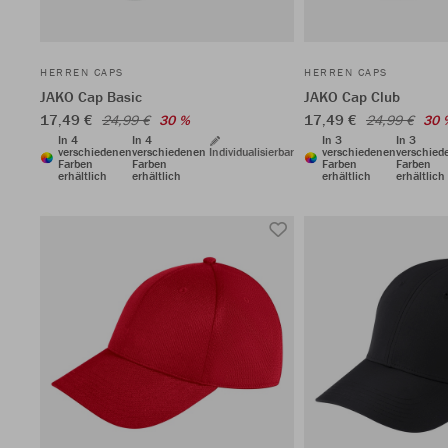
HERREN CAPS
HERREN CAPS
JAKO Cap Basic
JAKO Cap Club
17,49 €
17,49 €
24,99 €
30 %
24,99 €
30 
In 4
In 4
In 3
In 3
verschiedenen
verschiedenen
Individualisierbar
verschiedenen
verschied
Farben
Farben
Farben
Farben
erhältlich
erhältlich
erhältlich
erhältlich