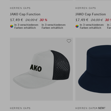
HERREN CAPS
HERREN CAPS
JAKO Cap Function
JAKO Cap Function
17,49 €
17,49 €
24,99 €
30 %
24,99 €
30 
In 3 verschiedenen
In 3 verschiedenen
In 3 verschiedenen
In
Farben erhältlich
Farben erhältlich
Farben erhältlich
Far
NEW!
HERREN CAPS
HERREN CAPS