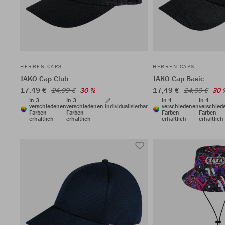
HERREN CAPS
HERREN CAPS
JAKO Cap Club
JAKO Cap Basic
17,49 €
17,49 €
24,99 €
30 %
24,99 €
30 
In 3
In 3
In 4
In 4
verschiedenen
verschiedenen
Individualisierbar
verschiedenen
verschied
Farben
Farben
Farben
Farben
erhältlich
erhältlich
erhältlich
erhältlich