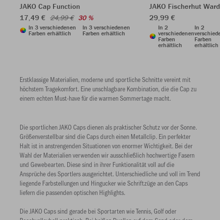
JAKO Cap Function
JAKO Fischerhut War
17,49 €
29,99 €
24,99 €
30 %
In 3 verschiedenen
In 3 verschiedenen
In 2
In 2
Farben erhältlich
Farben erhältlich
verschiedenen
verschied
Farben
Farben
erhältlich
erhältlich
Erstklassige Materialien, moderne und sportliche Schnitte vereint mit
höchstem Tragekomfort. Eine unschlagbare Kombination, die die Cap zu
einem echten Must-have für die warmen Sommertage macht.
Die sportlichen JAKO Caps dienen als praktischer Schutz vor der Sonne.
Größenverstellbar sind die Caps durch einen Metallclip. Ein perfekter
Halt ist in anstrengenden Situationen von enormer Wichtigkeit. Bei der
Wahl der Materialien verwenden wir ausschließlich hochwertige Fasern
und Gewebearten. Diese sind in ihrer Funktionalität voll auf die
Ansprüche des Sportlers ausgerichtet. Unterschiedliche und voll im Trend
liegende Farbstellungen und Hingucker wie Schriftzüge an den Caps
liefern die passenden optischen Highlights.
Die JAKO Caps sind gerade bei Sportarten wie Tennis, Golf oder