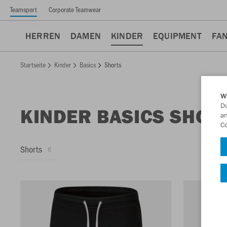
Teamsport
Corporate Teamwear
HERREN
DAMEN
KINDER
EQUIPMENT
FA
Startseite
Kinder
Basics
Shorts
W
Du
KINDER BASICS SHOR
an
Co
Shorts
6