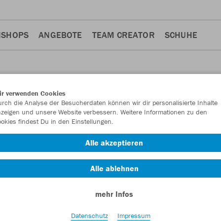
NSHOPS
ANGEBOTE
TEAM CREATOR
SCHUHE
ir verwenden Cookies
rch die Analyse der Besucherdaten können wir dir personalisierte Inhalte
TS
zeigen und unsere Website verbessern. Weitere Informationen zu den
okies findest Du in den Einstellungen.
Alle akzeptieren
Alle ablehnen
mehr Infos
Datenschutz
Impressum