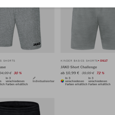
SALE!
CS SHORTS
KINDER BASICS SHORTS
Base
JAKO Short Challenge
ab 10,99 €
34,99 €
30 %
39,99 €
72 %
In 3
In 3
In 3
en
verschiedenen
Individualisierbar
verschiedenen
verschiedenen
lich
Farben erhältlich
Farben erhältlich
Farben erhältlich