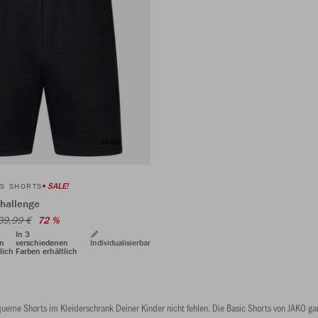
SALE!
CS SHORTS
hallenge
39,99 €
72 %
In 3
en
verschiedenen
Individualisierbar
lich
Farben erhältlich
eme Shorts im Kleiderschrank Deiner Kinder nicht fehlen. Die Basic Shorts von JAKO gara