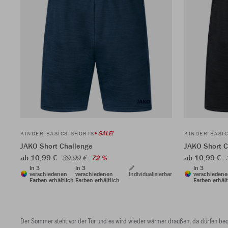
SALE!
KINDER BASICS SHORTS
KINDER BASI
JAKO Short Challenge
JAKO Short C
ab 10,99 €
ab 10,99 €
39,99 €
72 %
In 3
In 3
In 3
verschiedenen
verschiedenen
Individualisierbar
verschieden
Farben erhältlich
Farben erhältlich
Farben erhält
Der Sommer steht vor der Tür und es wird wieder wärmer draußen, da dürfen bequ