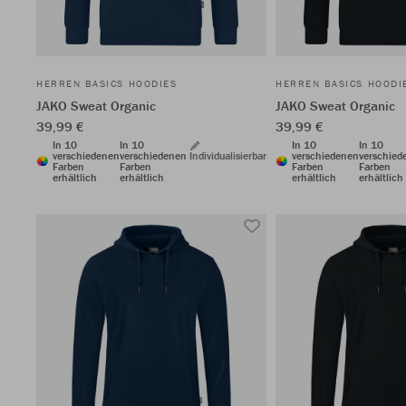
HERREN BASICS HOODIES
HERREN BASICS HOODI
JAKO Sweat Organic
JAKO Sweat Organic
39,99 €
39,99 €
In 10
In 10
In 10
In 10
verschiedenen
verschiedenen
Individualisierbar
verschiedenen
verschied
Farben
Farben
Farben
Farben
erhältlich
erhältlich
erhältlich
erhältlich