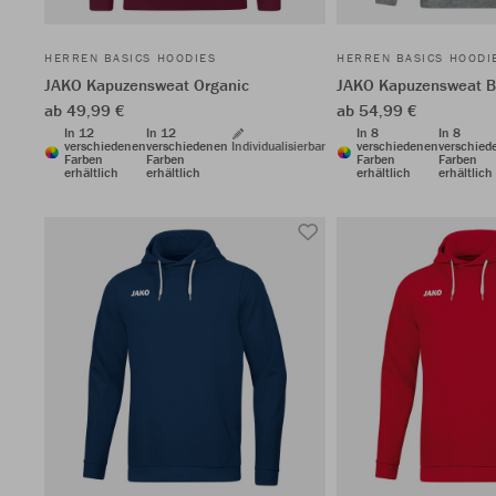
HERREN BASICS HOODIES
HERREN BASICS HOODI
JAKO Kapuzensweat Organic
JAKO Kapuzensweat 
ab 49,99 €
ab 54,99 €
In 12
In 12
In 8
In 8
verschiedenen
verschiedenen
Individualisierbar
verschiedenen
verschied
Farben
Farben
Farben
Farben
erhältlich
erhältlich
erhältlich
erhältlich