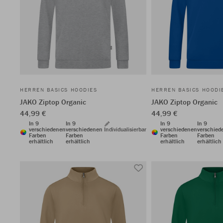
HERREN BASICS HOODIES
HERREN BASICS HOODI
JAKO Ziptop Organic
JAKO Ziptop Organic
44,99 €
44,99 €
In 9
In 9
In 9
In 9
verschiedenen
verschiedenen
Individualisierbar
verschiedenen
verschied
Farben
Farben
Farben
Farben
erhältlich
erhältlich
erhältlich
erhältlich