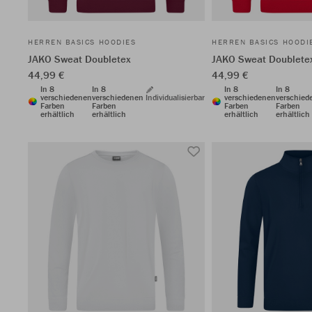
HERREN BASICS HOODIES
HERREN BASICS HOODI
JAKO Sweat Doubletex
JAKO Sweat Doublete
44,99 €
44,99 €
In 8
In 8
In 8
In 8
verschiedenen
verschiedenen
Individualisierbar
verschiedenen
verschied
Farben
Farben
Farben
Farben
erhältlich
erhältlich
erhältlich
erhältlich