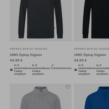
HERREN BASICS HOODIES
HERREN BASICS HOODI
JAKO Ziptop Organic
JAKO Ziptop Organic
44,99 €
44,99 €
In 9
In 9
In 9
In 9
verschiedenen
verschiedenen
Individualisierbar
verschiedenen
verschied
Farben
Farben
Farben
Farben
erhältlich
erhältlich
erhältlich
erhältlich