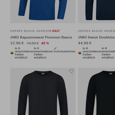
SALE!
HERREN BASICS HOODIES
HERREN BASICS HOODI
JAKO Kapuzensweat Premium Basics
JAKO Sweat Doublete
37,99 €
44,99 €
74,99 €
49 %
In 6
In 6
In 8
In 8
verschiedenen
verschiedenen
Individualisierbar
verschiedenen
verschied
Farben
Farben
Farben
Farben
erhältlich
erhältlich
erhältlich
erhältlich