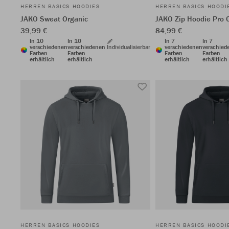
HERREN BASICS HOODIES
HERREN BASICS HOODI
JAKO Sweat Organic
JAKO Zip Hoodie Pro 
39,99 €
84,99 €
In 10
In 10
In 7
In 7
verschiedenen
verschiedenen
Individualisierbar
verschiedenen
verschied
Farben
Farben
Farben
Farben
erhältlich
erhältlich
erhältlich
erhältlich
HERREN BASICS HOODIES
HERREN BASICS HOODI