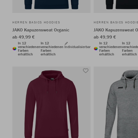
HERREN BASICS HOODIES
HERREN BASICS HOODI
JAKO Kapuzensweat Organic
JAKO Kapuzensweat O
ab 49,99 €
ab 49,99 €
In 12
In 12
In 12
In 12
verschiedenen
verschiedenen
Individualisierbar
verschiedenen
verschied
Farben
Farben
Farben
Farben
erhältlich
erhältlich
erhältlich
erhältlich