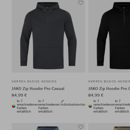
HERREN BASICS HOODIES
HERREN BASICS HOODI
JAKO Zip Hoodie Pro Casual
JAKO Zip Hoodie Pro 
84,99 €
84,99 €
In 7
In 7
In 7
In 7
verschiedenen
verschiedenen
Individualisierbar
verschiedenen
verschied
Farben
Farben
Farben
Farben
erhältlich
erhältlich
erhältlich
erhältlich