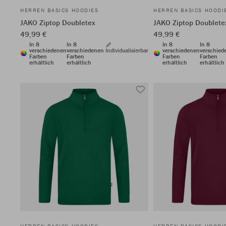
HERREN BASICS HOODIES
HERREN BASICS HOODI
JAKO Ziptop Doubletex
JAKO Ziptop Doublete
49,99 €
49,99 €
In 8
In 8
In 8
In 8
verschiedenen
verschiedenen
Individualisierbar
verschiedenen
verschied
Farben
Farben
Farben
Farben
erhältlich
erhältlich
erhältlich
erhältlich