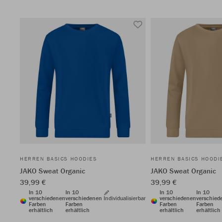
HERREN BASICS HOODIES
HERREN BASICS HOODI
JAKO Sweat Organic
JAKO Sweat Organic
39,99 €
39,99 €
In 10
In 10
In 10
In 10
verschiedenen
verschiedenen
Individualisierbar
verschiedenen
verschied
Farben
Farben
Farben
Farben
erhältlich
erhältlich
erhältlich
erhältlich