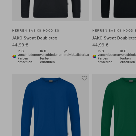
HERREN BASICS HOODIES
HERREN BASICS HOODI
JAKO Sweat Doubletex
JAKO Sweat Doublete
44,99 €
44,99 €
In 8
In 8
In 8
In 8
verschiedenen
verschiedenen
Individualisierbar
verschiedenen
verschied
Farben
Farben
Farben
Farben
erhältlich
erhältlich
erhältlich
erhältlich