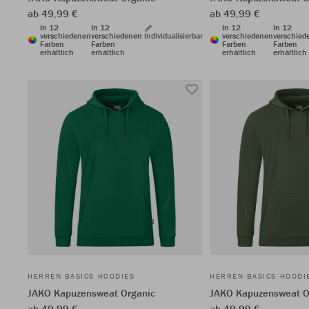
ab 49,99 €
ab 49,99 €
In 12
In 12
In 12
In 12
verschiedenen
verschiedenen
Individualisierbar
verschiedenen
verschied
Farben
Farben
Farben
Farben
erhältlich
erhältlich
erhältlich
erhältlich
HERREN BASICS HOODIES
HERREN BASICS HOODI
JAKO Kapuzensweat Organic
JAKO Kapuzensweat O
ab 49,99 €
ab 49,99 €