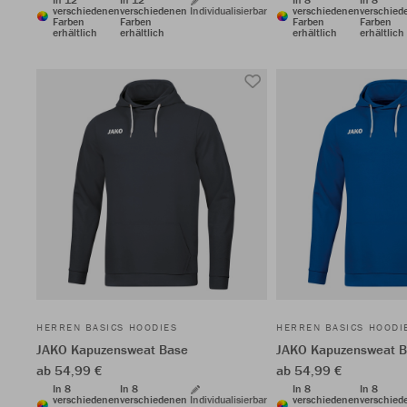
verschiedenen
verschiedenen
Individualisierbar
verschiedenen
verschied
Farben
Farben
Farben
Farben
erhältlich
erhältlich
erhältlich
erhältlich
HERREN BASICS HOODIES
HERREN BASICS HOODI
JAKO Kapuzensweat Base
JAKO Kapuzensweat 
ab 54,99 €
ab 54,99 €
In 8
In 8
In 8
In 8
verschiedenen
verschiedenen
Individualisierbar
verschiedenen
verschied