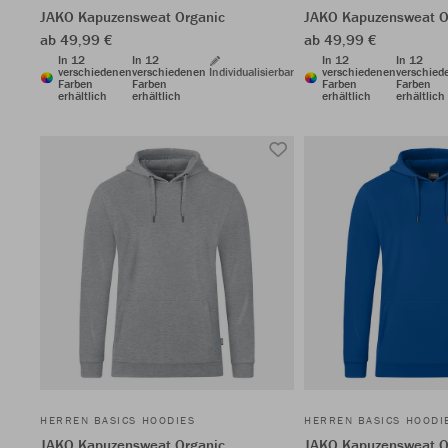
JAKO Kapuzensweat Organic
JAKO Kapuzensweat O
ab 49,99 €
ab 49,99 €
In 12
In 12
In 12
In 12
verschiedenen
verschiedenen
Individualisierbar
verschiedenen
verschied
Farben
Farben
Farben
Farben
erhältlich
erhältlich
erhältlich
erhältlich
HERREN BASICS HOODIES
HERREN BASICS HOODI
JAKO Kapuzensweat Organic
JAKO Kapuzensweat O