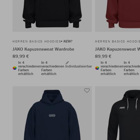
NEW!
HERREN BASICS HOODIES
HERREN BASICS HOODI
JAKO Kapuzensweat Wardrobe
JAKO Kapuzensweat 
89,99 €
89,99 €
In 4
In 4
In 4
In 4
verschiedenen
verschiedenen
Individualisierbar
verschiedenen
verschied
Farben
Farben
Farben
Farben
erhältlich
erhältlich
erhältlich
erhältlich