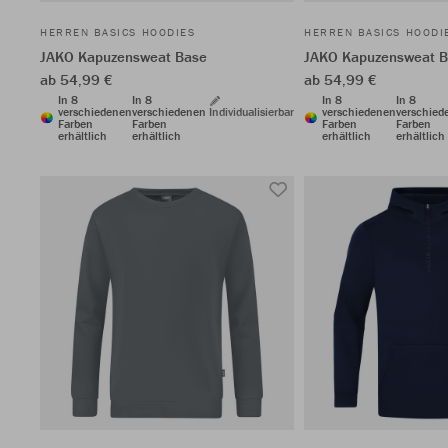
HERREN BASICS HOODIES
HERREN BASICS HOODI
JAKO Kapuzensweat Base
JAKO Kapuzensweat 
ab 54,99 €
ab 54,99 €
In 8
In 8
In 8
In 8
verschiedenen
verschiedenen
Individualisierbar
verschiedenen
verschied
Farben
Farben
Farben
Farben
erhältlich
erhältlich
erhältlich
erhältlich