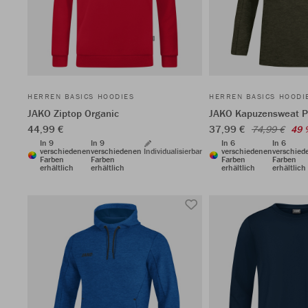
HERREN BASICS HOODIES
HERREN BASICS HOODI
JAKO Ziptop Organic
JAKO Kapuzensweat P
44,99 €
37,99 €
74,99 €
49 
In 9
In 9
In 6
In 6
verschiedenen
verschiedenen
Individualisierbar
verschiedenen
verschied
Farben
Farben
Farben
Farben
erhältlich
erhältlich
erhältlich
erhältlich