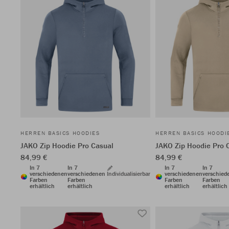
HERREN BASICS HOODIES
HERREN BASICS HOODI
JAKO Zip Hoodie Pro Casual
JAKO Zip Hoodie Pro 
84,99 €
84,99 €
In 7
In 7
In 7
In 7
verschiedenen
verschiedenen
Individualisierbar
verschiedenen
verschied
Farben
Farben
Farben
Farben
erhältlich
erhältlich
erhältlich
erhältlich