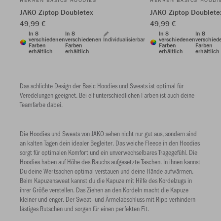
HERREN BASICS HOODIES
HERREN BASICS HOODI
JAKO Ziptop Doubletex
JAKO Ziptop Doublete
49,99 €
49,99 €
In 8
In 8
In 8
In 8
verschiedenen
verschiedenen
Individualisierbar
verschiedenen
verschied
Farben
Farben
Farben
Farben
erhältlich
erhältlich
erhältlich
erhältlich
Das schlichte Design der Basic Hoodies und Sweats ist optimal für
Veredelungen geeignet. Bei elf unterschiedlichen Farben ist auch deine
Teamfarbe dabei.
Die Hoodies und Sweats von JAKO sehen nicht nur gut aus, sondern sind
an kalten Tagen dein idealer Begleiter. Das weiche Fleece in den Hoodies
sorgt für optimalen Komfort und ein unverwechselbares Tragegefühl. Die
Hoodies haben auf Höhe des Bauchs aufgesetzte Taschen. In ihnen kannst
Du deine Wertsachen optimal verstauen und deine Hände aufwärmen.
Beim Kapuzensweat kannst du die Kapuze mit Hilfe des Kordelzugs in
ihrer Größe verstellen. Das Ziehen an den Kordeln macht die Kapuze
kleiner und enger. Der Sweat- und Ärmelabschluss mit Ripp verhindern
lästiges Rutschen und sorgen für einen perfekten Fit.