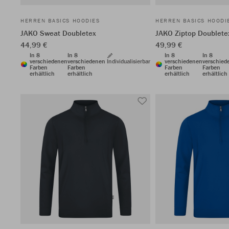
HERREN BASICS HOODIES
HERREN BASICS HOODI
JAKO Sweat Doubletex
JAKO Ziptop Doublete
44,99 €
49,99 €
In 8
In 8
In 8
In 8
verschiedenen
verschiedenen
Individualisierbar
verschiedenen
verschied
Farben
Farben
Farben
Farben
erhältlich
erhältlich
erhältlich
erhältlich