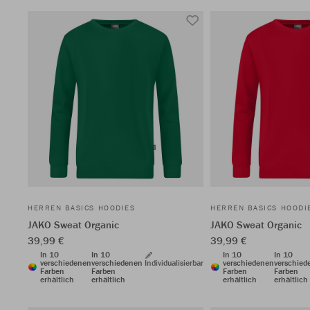
HERREN BASICS HOODIES
HERREN BASICS HOODI
JAKO Sweat Organic
JAKO Sweat Organic
39,99 €
39,99 €
In 10
In 10
In 10
In 10
verschiedenen
verschiedenen
Individualisierbar
verschiedenen
verschied
Farben
Farben
Farben
Farben
erhältlich
erhältlich
erhältlich
erhältlich