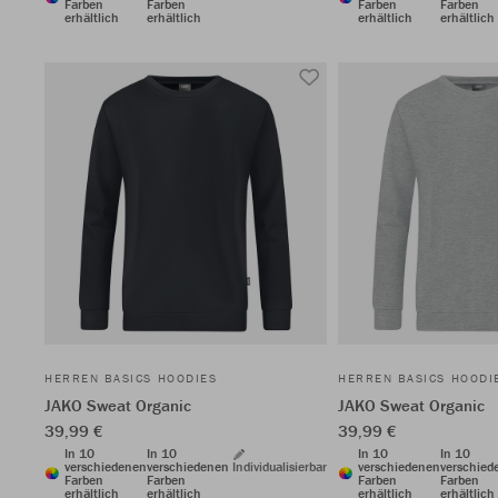
Farben
Farben
Farben
Farben
erhältlich
erhältlich
erhältlich
erhältlich
HERREN BASICS HOODIES
HERREN BASICS HOODI
JAKO Sweat Organic
JAKO Sweat Organic
39,99 €
39,99 €
In 10
In 10
In 10
In 10
verschiedenen
verschiedenen
Individualisierbar
verschiedenen
verschied
Farben
Farben
Farben
Farben
erhältlich
erhältlich
erhältlich
erhältlich