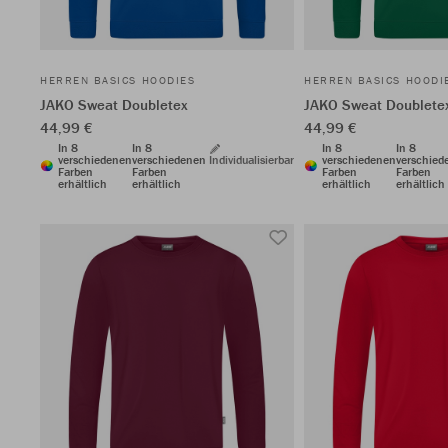
HERREN BASICS HOODIES
HERREN BASICS HOODI
JAKO Sweat Doubletex
JAKO Sweat Doublete
44,99 €
44,99 €
In 8
In 8
In 8
In 8
verschiedenen
verschiedenen
Individualisierbar
verschiedenen
verschied
Farben
Farben
Farben
Farben
erhältlich
erhältlich
erhältlich
erhältlich