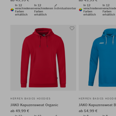
In 12
In 12
In 12
In 12
verschiedenen
verschiedenen
Individualisierbar
verschiedenen
verschied
Farben
Farben
Farben
Farben
erhältlich
erhältlich
erhältlich
erhältlich
HERREN BASICS HOODIES
HERREN BASICS HOODI
JAKO Kapuzensweat Organic
JAKO Kapuzensweat 
ab 49,99 €
ab 54,99 €
In 12
In 12
In 8
In 8