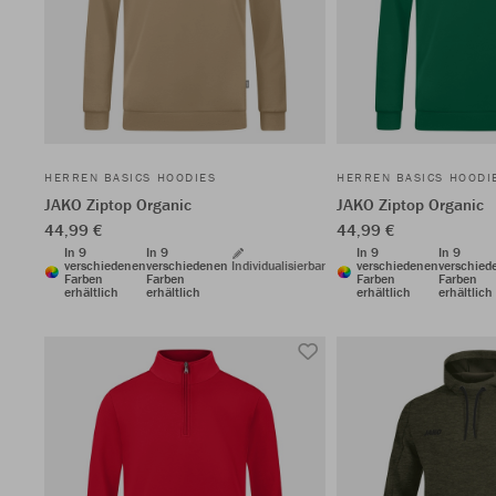
HERREN BASICS HOODIES
HERREN BASICS HOODI
JAKO Ziptop Organic
JAKO Ziptop Organic
44,99 €
44,99 €
In 9
In 9
In 9
In 9
verschiedenen
verschiedenen
Individualisierbar
verschiedenen
verschied
Farben
Farben
Farben
Farben
erhältlich
erhältlich
erhältlich
erhältlich