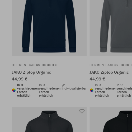
HERREN BASICS HOODIES
HERREN BASICS HOODI
JAKO Ziptop Organic
JAKO Ziptop Organic
44,99 €
44,99 €
In 9
In 9
In 9
In 9
verschiedenen
verschiedenen
Individualisierbar
verschiedenen
verschied
Farben
Farben
Farben
Farben
erhältlich
erhältlich
erhältlich
erhältlich