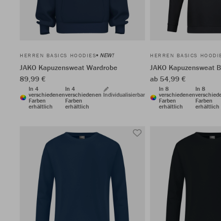
NEW!
HERREN BASICS HOODIES
HERREN BASICS HOODI
JAKO Kapuzensweat Wardrobe
JAKO Kapuzensweat 
89,99 €
ab 54,99 €
In 4
In 4
In 8
In 8
verschiedenen
verschiedenen
Individualisierbar
verschiedenen
verschied
Farben
Farben
Farben
Farben
erhältlich
erhältlich
erhältlich
erhältlich