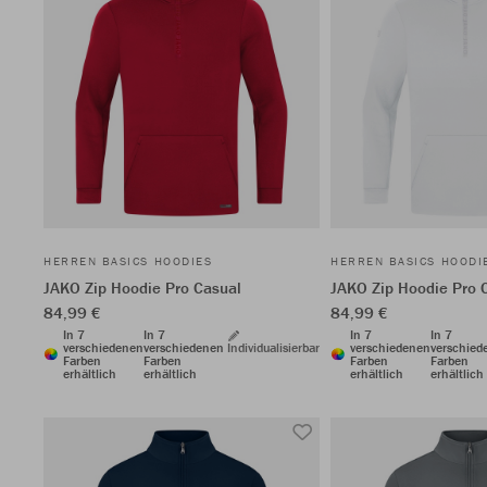
HERREN BASICS HOODIES
HERREN BASICS HOODI
JAKO Zip Hoodie Pro Casual
JAKO Zip Hoodie Pro 
84,99 €
84,99 €
In 7
In 7
In 7
In 7
verschiedenen
verschiedenen
Individualisierbar
verschiedenen
verschied
Farben
Farben
Farben
Farben
erhältlich
erhältlich
erhältlich
erhältlich