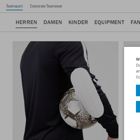
Teamsport
Corporate Teamwear
HERREN
DAMEN
KINDER
EQUIPMENT
FA
W
Du
an
Co