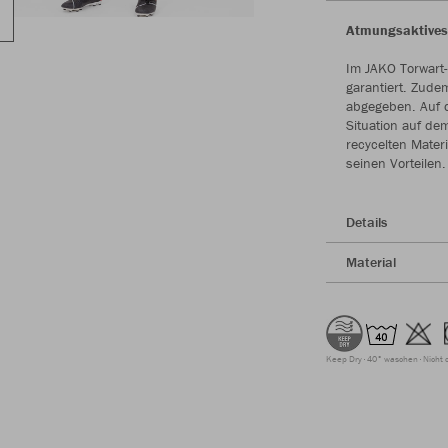
Atmungsaktives 
Im JAKO Torwart-
garantiert. Zude
abgegeben. Auf d
Situation auf de
recycelten Materi
seinen Vorteilen.
Details
Material
Keep Dry
40° waschen
Nicht 