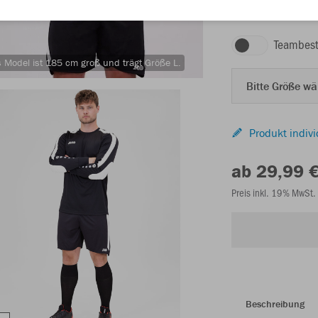
schwarz
Teambest
 Model ist 185 cm groß und trägt Größe L.
Bitte Größe w
Produkt indivi
ab 29,99 
Preis inkl. 19% MwSt.
Beschreibung