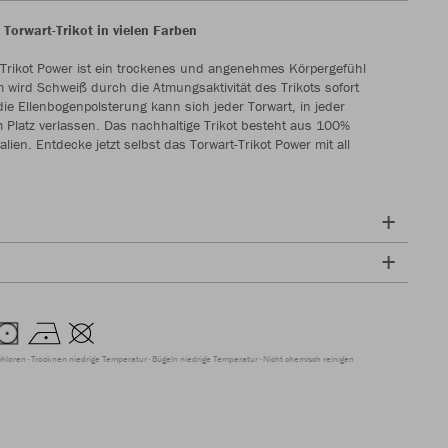
Torwart-Trikot in vielen Farben
Trikot Power ist ein trockenes und angenehmes Körpergefühl
m wird Schweiß durch die Atmungsaktivität des Trikots sofort
ie Ellenbogenpolsterung kann sich jeder Torwart, in jeder
m Platz verlassen. Das nachhaltige Trikot besteht aus 100%
alien. Entdecke jetzt selbst das Torwart-Trikot Power mit all
chloren
Trocknen niedrige Temperatur
Bügeln niedrige Temperatur
Nicht chemisch reinigen