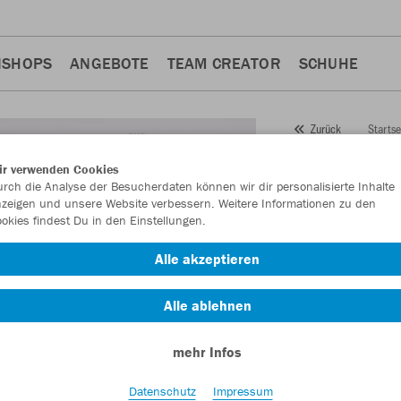
NSHOPS
ANGEBOTE
TEAM CREATOR
SCHUHE
Startse
Zurück
JAKO
To
ir verwenden Cookies
rch die Analyse der Besucherdaten können wir dir personalisierte Inhalte
Artikelnummer:
892
zeigen und unsere Website verbessern. Weitere Informationen zu den
okies findest Du in den Einstellungen.
Lust auf 30% Raba
Alle akzeptieren
Alle ablehnen
mehr Infos
Datenschutz
Impressum