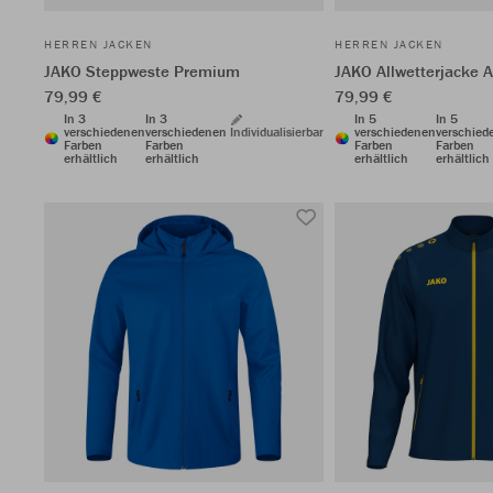
HERREN JACKEN
HERREN JACKEN
JAKO Steppweste Premium
JAKO Allwetterjacke A
79,99 €
79,99 €
In 3
In 3
In 5
In 5
verschiedenen
verschiedenen
Individualisierbar
verschiedenen
verschied
Farben
Farben
Farben
Farben
erhältlich
erhältlich
erhältlich
erhältlich