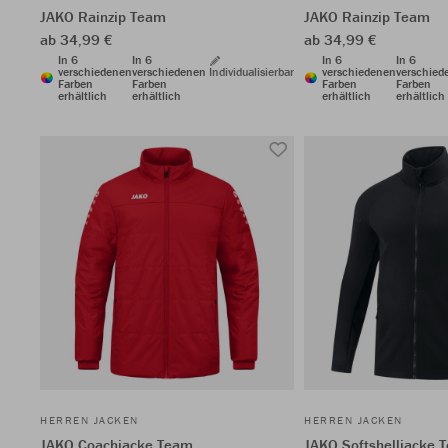
JAKO Rainzip Team
JAKO Rainzip Team
ab 34,99 €
ab 34,99 €
In 6
In 6
In 6
In 6
verschiedenen
verschiedenen
Individualisierbar
verschiedenen
verschied
Farben
Farben
Farben
Farben
erhältlich
erhältlich
erhältlich
erhältlich
HERREN JACKEN
HERREN JACKEN
JAKO Coachjacke Team
JAKO Softshelljacke 