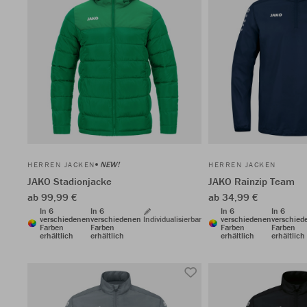
NEW!
HERREN JACKEN
HERREN JACKEN
JAKO Stadionjacke
JAKO Rainzip Team
ab 99,99 €
ab 34,99 €
In 6
In 6
In 6
In 6
verschiedenen
verschiedenen
Individualisierbar
verschiedenen
verschied
Farben
Farben
Farben
Farben
erhältlich
erhältlich
erhältlich
erhältlich