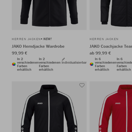
NEW!
HERREN JACKEN
HERREN JACKEN
JAKO Hemdjacke Wardrobe
JAKO Coachjacke Tea
99,99 €
ab 99,99 €
In 2
In 2
In 6
In 6
verschiedenen
verschiedenen
Individualisierbar
verschiedenen
verschied
Farben
Farben
Farben
Farben
erhältlich
erhältlich
erhältlich
erhältlich