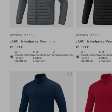
HERREN JACKEN
HERREN JACKEN
JAKO Hybridjacke Premium
JAKO Hybridjacke Pr
89,99 €
89,99 €
In 3
In 3
In 3
In 3
verschiedenen
verschiedenen
Individualisierbar
verschiedenen
verschied
Farben
Farben
Farben
Farben
erhältlich
erhältlich
erhältlich
erhältlich