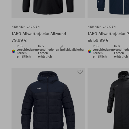
HERREN JACKEN
HERREN JACKEN
JAKO Allwetterjacke Allround
JAKO Allwetterjacke 
79,99 €
ab 59,99 €
In 5
In 5
In 6
In 6
verschiedenen
verschiedenen
Individualisierbar
verschiedenen
verschied
Farben
Farben
Farben
Farben
erhältlich
erhältlich
erhältlich
erhältlich