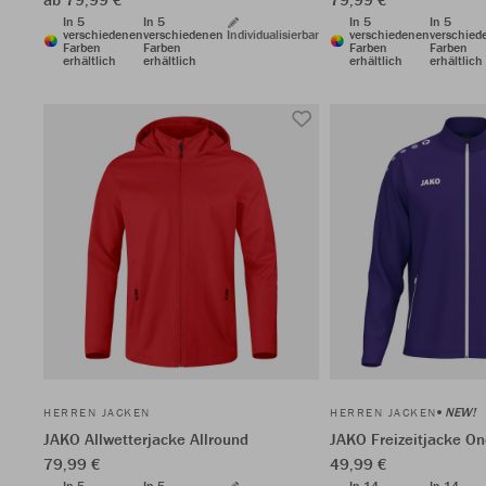
In 5
In 5
In 5
In 5
verschiedenen
verschiedenen
Individualisierbar
verschiedenen
verschied
Farben
Farben
Farben
Farben
erhältlich
erhältlich
erhältlich
erhältlich
NEW!
HERREN JACKEN
HERREN JACKEN
JAKO Allwetterjacke Allround
JAKO Freizeitjacke O
79,99 €
49,99 €
In 5
In 5
In 14
In 14