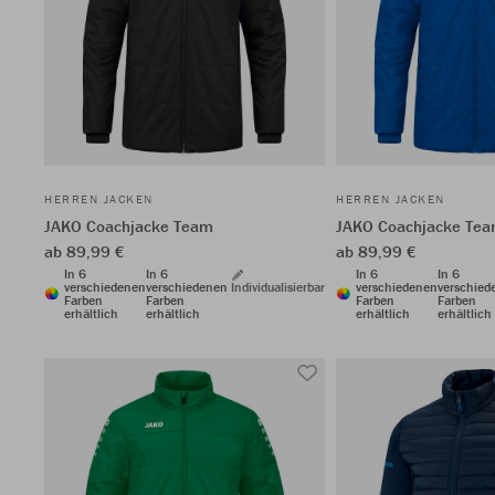
HERREN JACKEN
HERREN JACKEN
JAKO Coachjacke Team
JAKO Coachjacke Te
ab 89,99 €
ab 89,99 €
In 6
In 6
In 6
In 6
verschiedenen
verschiedenen
Individualisierbar
verschiedenen
verschied
Farben
Farben
Farben
Farben
erhältlich
erhältlich
erhältlich
erhältlich