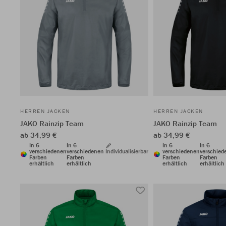
HERREN JACKEN
HERREN JACKEN
JAKO Rainzip Team
JAKO Rainzip Team
ab 34,99 €
ab 34,99 €
In 6
In 6
In 6
In 6
verschiedenen
verschiedenen
Individualisierbar
verschiedenen
verschied
Farben
Farben
Farben
Farben
erhältlich
erhältlich
erhältlich
erhältlich