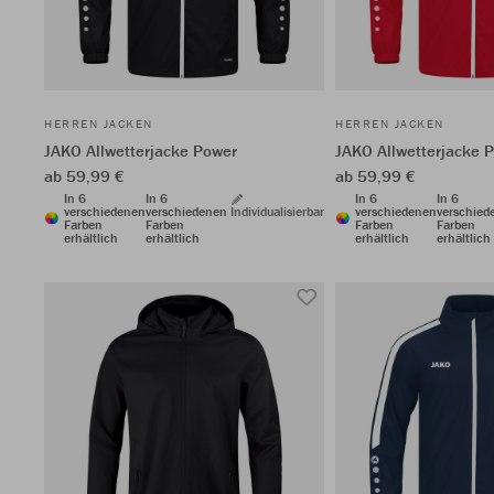
HERREN JACKEN
HERREN JACKEN
JAKO Allwetterjacke Power
JAKO Allwetterjacke 
ab 59,99 €
ab 59,99 €
In 6
In 6
In 6
In 6
verschiedenen
verschiedenen
Individualisierbar
verschiedenen
verschied
Farben
Farben
Farben
Farben
erhältlich
erhältlich
erhältlich
erhältlich