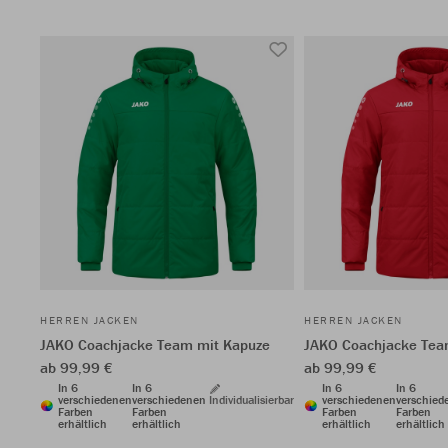
HERREN JACKEN
HERREN JACKEN
JAKO Coachjacke Team mit Kapuze
JAKO Coachjacke Tea
ab 99,99 €
ab 99,99 €
In 6
In 6
In 6
In 6
verschiedenen
verschiedenen
Individualisierbar
verschiedenen
verschied
Farben
Farben
Farben
Farben
erhältlich
erhältlich
erhältlich
erhältlich