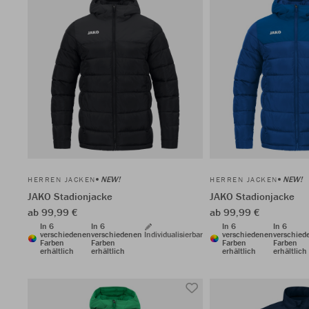
NEW!
NEW!
HERREN JACKEN
HERREN JACKEN
JAKO Stadionjacke
JAKO Stadionjacke
ab 99,99 €
ab 99,99 €
In 6
In 6
In 6
In 6
verschiedenen
verschiedenen
Individualisierbar
verschiedenen
verschied
Farben
Farben
Farben
Farben
erhältlich
erhältlich
erhältlich
erhältlich