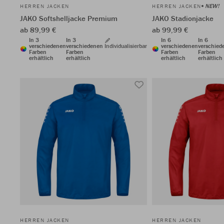
NEW!
HERREN JACKEN
HERREN JACKEN
JAKO Softshelljacke Premium
JAKO Stadionjacke
ab 89,99 €
ab 99,99 €
In 3
In 3
In 6
In 6
verschiedenen
verschiedenen
Individualisierbar
verschiedenen
verschied
Farben
Farben
Farben
Farben
erhältlich
erhältlich
erhältlich
erhältlich
HERREN JACKEN
HERREN JACKEN