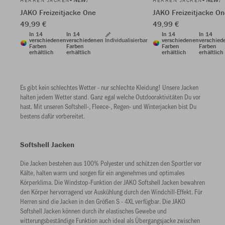
HERREN JACKEN
HERREN JACKEN
JAKO Freizeitjacke One
JAKO Freizeitjacke O
49,99 €
49,99 €
In 14
In 14
In 14
In 14
verschiedenen
verschiedenen
Individualisierbar
verschiedenen
verschied
Farben
Farben
Farben
Farben
erhältlich
erhältlich
erhältlich
erhältlich
Es gibt kein schlechtes Wetter - nur schlechte Kleidung! Unsere Jacken
halten jedem Wetter stand. Ganz egal welche Outdooraktivitäten Du vor
hast. Mit unseren Softshell-, Fleece-, Regen- und Winterjacken bist Du
bestens dafür vorbereitet.
Softshell Jacken
Die Jacken bestehen aus 100% Polyester und schützen den Sportler vor
Kälte, halten warm und sorgen für ein angenehmes und optimales
Körperklima. Die Windstop-Funktion der JAKO Softshell Jacken bewahren
den Körper hervorragend vor Auskühlung durch den Windchill-Effekt. Für
Herren sind die Jacken in den Größen S - 4XL verfügbar. Die JAKO
Softshell Jacken können durch ihr elastisches Gewebe und
witterungsbeständige Funktion auch ideal als Übergangsjacke zwischen