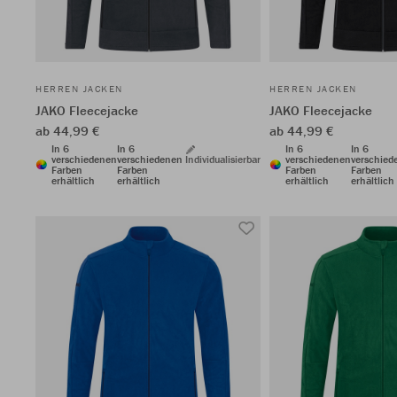
HERREN JACKEN
HERREN JACKEN
JAKO Fleecejacke
JAKO Fleecejacke
ab 44,99 €
ab 44,99 €
In 6
In 6
In 6
In 6
verschiedenen
verschiedenen
Individualisierbar
verschiedenen
verschied
Farben
Farben
Farben
Farben
erhältlich
erhältlich
erhältlich
erhältlich