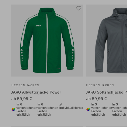
HERREN JACKEN
HERREN JACKEN
JAKO Allwetterjacke Power
JAKO Softshelljacke
ab 59,99 €
ab 89,99 €
In 6
In 6
In 3
In 3
verschiedenen
verschiedenen
Individualisierbar
verschiedenen
verschied
Farben
Farben
Farben
Farben
erhältlich
erhältlich
erhältlich
erhältlich