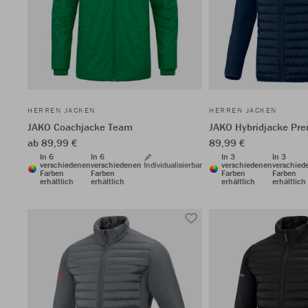
HERREN JACKEN
HERREN JACKEN
JAKO Coachjacke Team
JAKO Hybridjacke Pr
ab 89,99 €
89,99 €
In 6
In 6
In 3
In 3
verschiedenen
verschiedenen
Individualisierbar
verschiedenen
verschied
Farben
Farben
Farben
Farben
erhältlich
erhältlich
erhältlich
erhältlich