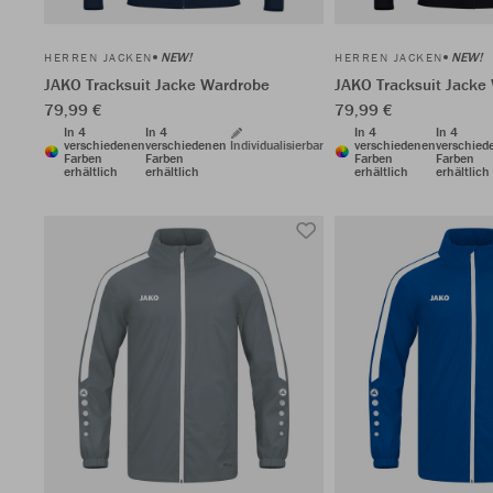
NEW!
NEW!
HERREN JACKEN
HERREN JACKEN
JAKO Tracksuit Jacke Wardrobe
JAKO Tracksuit Jacke
79,99 €
79,99 €
In 4
In 4
In 4
In 4
verschiedenen
verschiedenen
Individualisierbar
verschiedenen
verschied
Farben
Farben
Farben
Farben
erhältlich
erhältlich
erhältlich
erhältlich