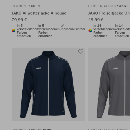
NEW!
HERREN JACKEN
HERREN JACKEN
JAKO Allwetterjacke Allround
JAKO Freizeitjacke O
79,99 €
49,99 €
In 5
In 5
In 14
In 14
verschiedenen
verschiedenen
Individualisierbar
verschiedenen
verschied
Farben
Farben
Farben
Farben
erhältlich
erhältlich
erhältlich
erhältlich
NEW!
NEW!