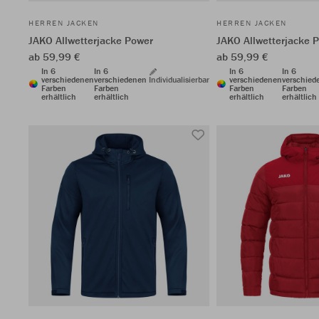
HERREN JACKEN
HERREN JACKEN
JAKO Allwetterjacke Power
JAKO Allwetterjacke 
ab 59,99 €
ab 59,99 €
In 6
In 6
In 6
In 6
verschiedenen
verschiedenen
Individualisierbar
verschiedenen
verschied
Farben
Farben
Farben
Farben
erhältlich
erhältlich
erhältlich
erhältlich