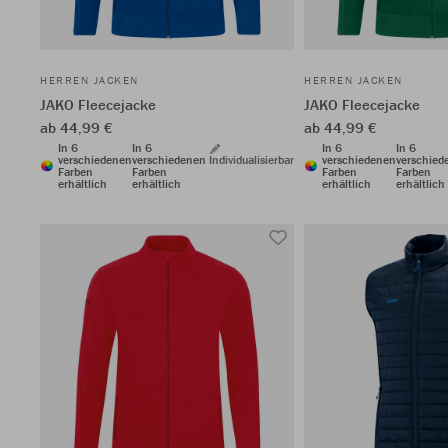
HERREN JACKEN
HERREN JACKEN
JAKO Fleecejacke
JAKO Fleecejacke
ab 44,99 €
ab 44,99 €
In 6
In 6
In 6
In 6
verschiedenen
verschiedenen
Individualisierbar
verschiedenen
verschied
Farben
Farben
Farben
Farben
erhältlich
erhältlich
erhältlich
erhältlich