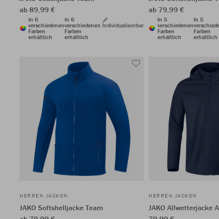
ab 89,99 €
ab 79,99 €
In 6
In 6
In 5
In 5
verschiedenen
verschiedenen
Individualisierbar
verschiedenen
verschied
Farben
Farben
Farben
Farben
erhältlich
erhältlich
erhältlich
erhältlich
HERREN JACKEN
HERREN JACKEN
JAKO Softshelljacke Team
JAKO Allwetterjacke A
ab 79,99 €
79,99 €