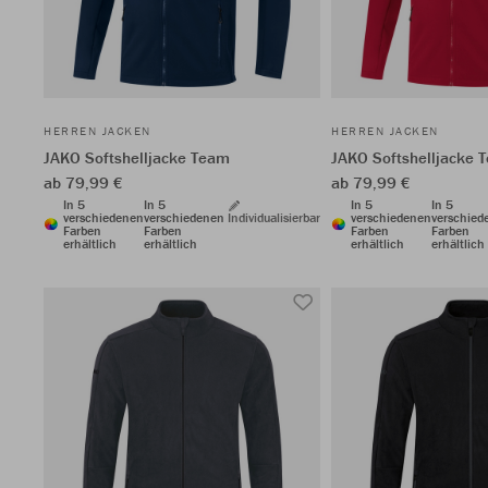
HERREN JACKEN
HERREN JACKEN
JAKO Softshelljacke Team
JAKO Softshelljacke 
ab 79,99 €
ab 79,99 €
In 5
In 5
In 5
In 5
verschiedenen
verschiedenen
Individualisierbar
verschiedenen
verschied
Farben
Farben
Farben
Farben
erhältlich
erhältlich
erhältlich
erhältlich