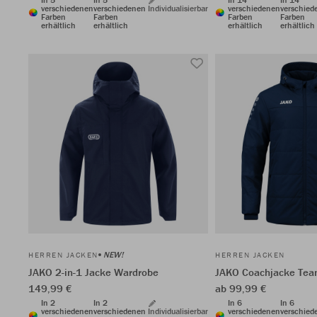
verschiedenen
verschiedenen
Individualisierbar
verschiedenen
verschied
Farben
Farben
Farben
Farben
erhältlich
erhältlich
erhältlich
erhältlich
NEW!
HERREN JACKEN
HERREN JACKEN
JAKO 2-in-1 Jacke Wardrobe
JAKO Coachjacke Tea
149,99 €
ab 99,99 €
In 2
In 2
In 6
In 6
verschiedenen
verschiedenen
Individualisierbar
verschiedenen
verschied