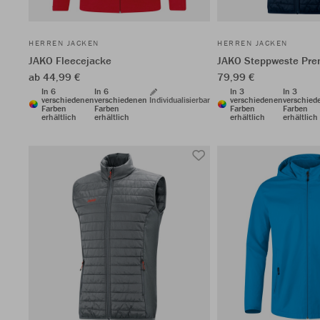
HERREN JACKEN
HERREN JACKEN
JAKO Fleecejacke
JAKO Steppweste Pr
ab 44,99 €
79,99 €
In 6
In 6
In 3
In 3
verschiedenen
verschiedenen
Individualisierbar
verschiedenen
verschied
Farben
Farben
Farben
Farben
erhältlich
erhältlich
erhältlich
erhältlich