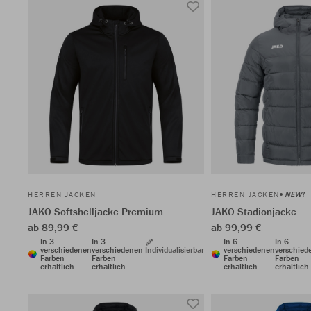
NEW!
HERREN JACKEN
HERREN JACKEN
JAKO Softshelljacke Premium
JAKO Stadionjacke
ab 89,99 €
ab 99,99 €
In 3
In 3
In 6
In 6
verschiedenen
verschiedenen
Individualisierbar
verschiedenen
verschied
Farben
Farben
Farben
Farben
erhältlich
erhältlich
erhältlich
erhältlich