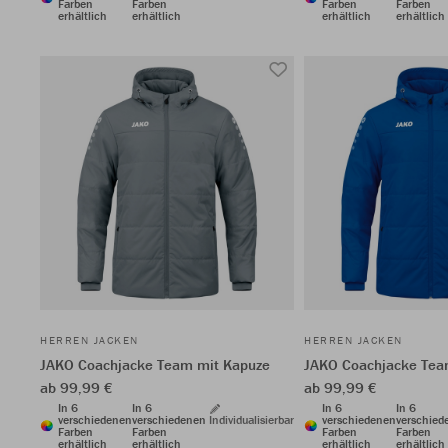
Farben
Farben
Farben
Farben
erhältlich
erhältlich
erhältlich
erhältlich
HERREN JACKEN
HERREN JACKEN
JAKO Coachjacke Team mit Kapuze
JAKO Coachjacke Tea
ab 99,99 €
ab 99,99 €
In 6
In 6
In 6
In 6
verschiedenen
verschiedenen
Individualisierbar
verschiedenen
verschied
Farben
Farben
Farben
Farben
erhältlich
erhältlich
erhältlich
erhältlich