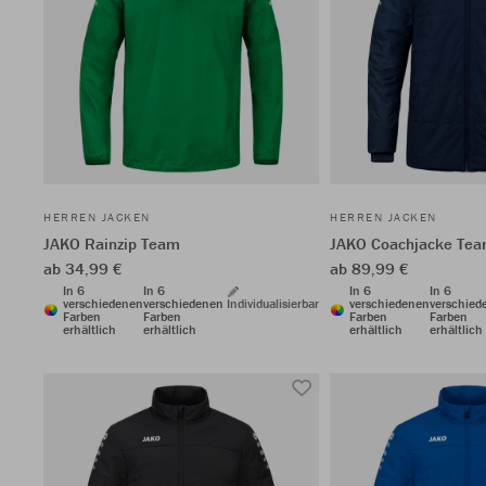
HERREN JACKEN
HERREN JACKEN
JAKO Rainzip Team
JAKO Coachjacke Te
ab 34,99 €
ab 89,99 €
In 6
In 6
In 6
In 6
verschiedenen
verschiedenen
Individualisierbar
verschiedenen
verschied
Farben
Farben
Farben
Farben
erhältlich
erhältlich
erhältlich
erhältlich