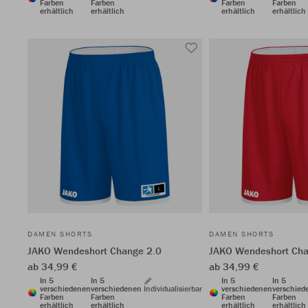
Farben
Farben
Farben
Farben
erhältlich
erhältlich
erhältlich
erhältlich
DAMEN SHORTS
DAMEN SHORTS
JAKO Wendeshort Change 2.0
JAKO Wendeshort Cha
ab 34,99 €
ab 34,99 €
In 5
In 5
In 5
In 5
verschiedenen
verschiedenen
Individualisierbar
verschiedenen
verschied
Farben
Farben
Farben
Farben
erhältlich
erhältlich
erhältlich
erhältlich