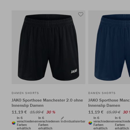
DAMEN SHORTS
DAMEN SHORTS
JAKO Sporthose Manchester 2.0 ohne
JAKO Sporthose Manc
Innenslip Damen
Innenslip Damen
11,19 €
11,19 €
15,99 €
30 %
15,99 €
30 
In 6
In 6
In 6
In 6
verschiedenen
verschiedenen
Individualisierbar
verschiedenen
verschied
Farben
Farben
Farben
Farben
erhältlich
erhältlich
erhältlich
erhältlich