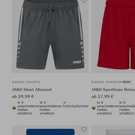
NEW!
DAMEN SHORTS
DAMEN SHORTS
JAKO Short Allround
JAKO Sporthose Retro
ab 29,99 €
ab 17,99 €
In 4
In 4
In 5
In 5
verschiedenen
verschiedenen
Individualisierbar
verschiedenen
verschied
Farben
Farben
Farben
Farben
erhältlich
erhältlich
erhältlich
erhältlich