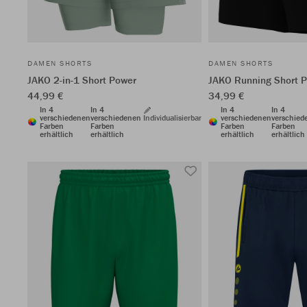
DAMEN SHORTS
DAMEN SHORTS
JAKO 2-in-1 Short Power
JAKO Running Short 
44,99 €
34,99 €
In 4
In 4
In 4
In 4
verschiedenen
verschiedenen
Individualisierbar
verschiedenen
verschied
Farben
Farben
Farben
Farben
erhältlich
erhältlich
erhältlich
erhältlich