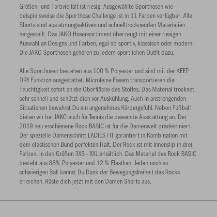
Größen- und Farbvielfalt ist riesig. Ausgewählte Sporthosen wie
beispielsweise die Sporthose Challenge ist in 11 Farben verfügbar. Alle
Shorts sind aus atmungsaktiven und schnelltrocknenden Materialien
hergestellt. Das JAKO Hosensortiment überzeugt mit einer riesigen
Auswahl an Designs und Farben, egal ob sportiv, klassisch oder modern.
Die JAKO Sporthosen gehören zu jedem sportlichen Outfit dazu.
Alle Sporthosen bestehen aus 100 % Polyester und sind mit der KEEP
DRY Funktion ausgestattet. Microfeine Fasern transportieren die
Feuchtigkeit sofort an die Oberfläche des Stoffes. Das Material trocknet
sehr schnell und schützt dich vor Auskühlung. Auch in anstrengenden
Situationen bewahrst Du ein angenehmes Körpergefühl. Neben Fußball
bieten wir bei JAKO auch für Tennis die passende Ausstattung an. Der
2019 neu erschienene Rock BASIC ist für die Damenwelt prädestiniert.
Der spezielle Damenschnitt LADIES FIT garantiert in Kombination mit
dem elastischen Bund perfekten Halt. Der Rock ist mit Innenslip in drei
Farben, in den Größen 3XS - XXL erhältlich. Das Material des Rock BASIC
besteht aus 88% Polyester und 12 % Elasthan. Jeden noch so
schwierigen Ball kannst Du Dank der Bewegungsfreiheit des Rocks
erreichen. Rüste dich jetzt mit den Damen Shorts aus.