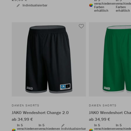
verschiedenen
verschied
Individualisierbar
Farben
Farben
erhältlich
erhältlich
DAMEN SHORTS
DAMEN SHORTS
JAKO Wendeshort Change 2.0
JAKO Wendeshort Cha
ab 34,99 €
ab 34,99 €
In 5
In 5
In 5
In 5
verschiedenen
verschiedenen
Individualisierbar
verschiedenen
verschied