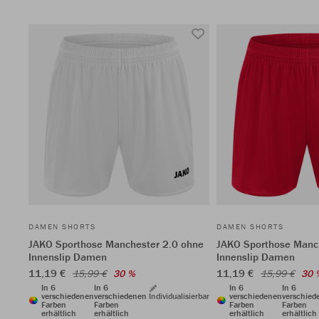
DAMEN SHORTS
DAMEN SHORTS
JAKO Sporthose Manchester 2.0 ohne
JAKO Sporthose Manc
Innenslip Damen
Innenslip Damen
11,19 €
11,19 €
15,99 €
30 %
15,99 €
30 
In 6
In 6
In 6
In 6
verschiedenen
verschiedenen
Individualisierbar
verschiedenen
verschied
Farben
Farben
Farben
Farben
erhältlich
erhältlich
erhältlich
erhältlich