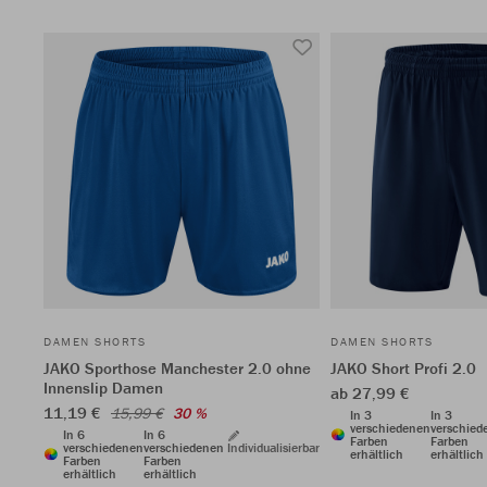
DAMEN SHORTS
DAMEN SHORTS
JAKO Sporthose Manchester 2.0 ohne
JAKO Short Profi 2.0
Innenslip Damen
ab 27,99 €
11,19 €
15,99 €
30 %
In 3
In 3
verschiedenen
verschied
In 6
In 6
Farben
Farben
verschiedenen
verschiedenen
Individualisierbar
erhältlich
erhältlich
Farben
Farben
erhältlich
erhältlich