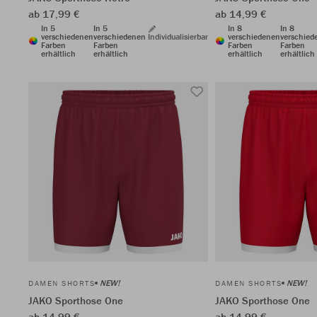
ab 17,99 €
ab 14,99 €
In 5
In 5
In 8
In 8
verschiedenen
verschiedenen
Individualisierbar
verschiedenen
verschied
Farben
Farben
Farben
Farben
erhältlich
erhältlich
erhältlich
erhältlich
NEW!
NEW!
DAMEN SHORTS
DAMEN SHORTS
JAKO Sporthose One
JAKO Sporthose One
ab 14,99 €
ab 14,99 €