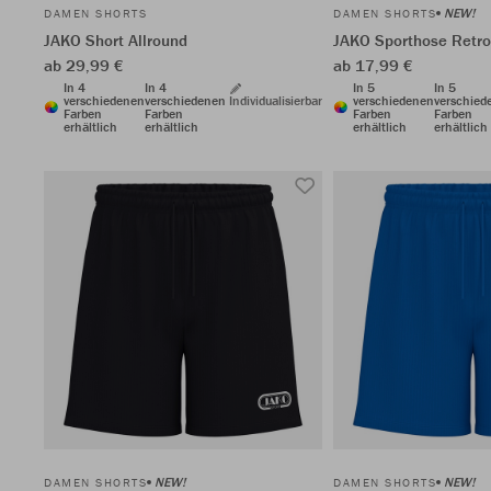
NEW!
DAMEN SHORTS
DAMEN SHORTS
JAKO Short Allround
JAKO Sporthose Retro
ab 29,99 €
ab 17,99 €
In 4
In 4
In 5
In 5
verschiedenen
verschiedenen
Individualisierbar
verschiedenen
verschied
Farben
Farben
Farben
Farben
erhältlich
erhältlich
erhältlich
erhältlich
NEW!
NEW!
DAMEN SHORTS
DAMEN SHORTS