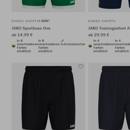
NEW!
DAMEN SHORTS
DAMEN SHORTS
JAKO Sporthose One
JAKO Trainingsshort A
ab 14,99 €
ab 29,99 €
In 8
In 8
In 4
In 4
verschiedenen
verschiedenen
Individualisierbar
verschiedenen
verschied
Farben
Farben
Farben
Farben
erhältlich
erhältlich
erhältlich
erhältlich