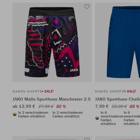
SALE!
SALE!
DAMEN SHORTS
DAMEN SHORTS
JAKO Malle Sporthose Manchester 2.0
JAKO Sporthose Chal
ab 13,99 €
7,99 €
27,99 €
50 %
22,99 €
65 %
In 2 verschiedenen
In 2 verschiedenen
In 6
In 6
Farben erhältlich
Farben erhältlich
verschiedenen
verschied
Farben
Farben
erhältlich
erhältlich