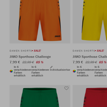
SALE!
SALE!
DAMEN SHORTS
DAMEN SHORTS
JAKO Sporthose Challenge
JAKO Sporthose Chal
7,99 €
7,99 €
22,99 €
65 %
22,99 €
65 %
In 6
In 6
In 6
In 6
verschiedenen
verschiedenen
Individualisierbar
verschiedenen
verschied
Farben
Farben
Farben
Farben
erhältlich
erhältlich
erhältlich
erhältlich