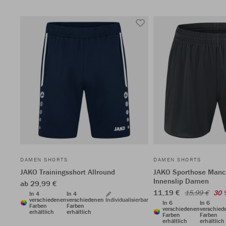
DAMEN SHORTS
DAMEN SHORTS
JAKO Trainingsshort Allround
JAKO Sporthose Manc
Innenslip Damen
ab 29,99 €
11,19 €
15,99 €
30 
In 4
In 4
verschiedenen
verschiedenen
Individualisierbar
In 6
In 6
Farben
Farben
verschiedenen
verschied
erhältlich
erhältlich
Farben
Farben
erhältlich
erhältlich