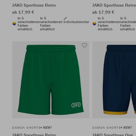
JAKO Sporthose Retro
JAKO Sporthose Retro
ab 17,99 €
ab 17,99 €
In 5
In 5
In 5
In 5
verschiedenen
verschiedenen
Individualisierbar
verschiedenen
verschied
Farben
Farben
Farben
Farben
erhältlich
erhältlich
erhältlich
erhältlich
NEW!
NEW!
DAMEN SHORTS
DAMEN SHORTS
JAKO Sporthose Retro
JAKO Sporthose One