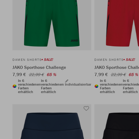
SALE!
SALE!
DAMEN SHORTS
DAMEN SHORTS
JAKO Sporthose Challenge
JAKO Sporthose Chal
7,99 €
7,99 €
22,99 €
65 %
22,99 €
65 %
In 6
In 6
In 6
In 6
verschiedenen
verschiedenen
Individualisierbar
verschiedenen
verschied
Farben
Farben
Farben
Farben
erhältlich
erhältlich
erhältlich
erhältlich