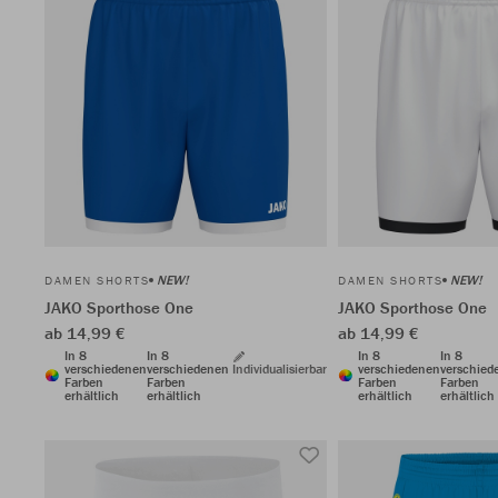
NEW!
NEW!
DAMEN SHORTS
DAMEN SHORTS
JAKO Sporthose One
JAKO Sporthose One
ab 14,99 €
ab 14,99 €
In 8
In 8
In 8
In 8
verschiedenen
verschiedenen
Individualisierbar
verschiedenen
verschied
Farben
Farben
Farben
Farben
erhältlich
erhältlich
erhältlich
erhältlich