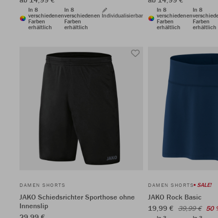
In 8
In 8
In 8
In 8
verschiedenen
verschiedenen
Individualisierbar
verschiedenen
verschied
Farben
Farben
Farben
Farben
erhältlich
erhältlich
erhältlich
erhältlich
SALE!
DAMEN SHORTS
DAMEN SHORTS
JAKO Schiedsrichter Sporthose ohne
JAKO Rock Basic
Innenslip
19,99 €
39,99 €
50 
29,99 €
In 3
In 3