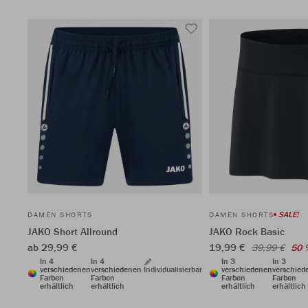
SALE!
DAMEN SHORTS
DAMEN SHORTS
JAKO Short Allround
JAKO Rock Basic
ab 29,99 €
19,99 €
39,99 €
50 
In 4
In 4
In 3
In 3
verschiedenen
verschiedenen
Individualisierbar
verschiedenen
verschied
Farben
Farben
Farben
Farben
erhältlich
erhältlich
erhältlich
erhältlich