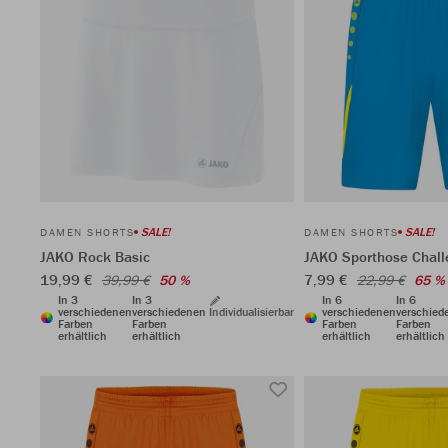
SALE!
SALE!
DAMEN SHORTS
DAMEN SHORTS
JAKO Rock Basic
JAKO Sporthose Chal
19,99 €
7,99 €
39,99 €
50 %
22,99 €
65 %
In 3
In 3
In 6
In 6
verschiedenen
verschiedenen
Individualisierbar
verschiedenen
verschied
Farben
Farben
Farben
Farben
erhältlich
erhältlich
erhältlich
erhältlich