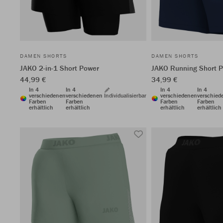
DAMEN SHORTS
DAMEN SHORTS
JAKO 2-in-1 Short Power
JAKO Running Short 
44,99 €
34,99 €
In 4
In 4
In 4
In 4
verschiedenen
verschiedenen
Individualisierbar
verschiedenen
verschied
Farben
Farben
Farben
Farben
erhältlich
erhältlich
erhältlich
erhältlich