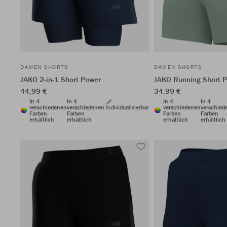
DAMEN SHORTS
DAMEN SHORTS
JAKO 2-in-1 Short Power
JAKO Running Short 
44,99 €
34,99 €
In 4
In 4
In 4
In 4
verschiedenen
verschiedenen
Individualisierbar
verschiedenen
verschied
Farben
Farben
Farben
Farben
erhältlich
erhältlich
erhältlich
erhältlich