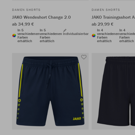
DAMEN SHORTS
DAMEN SHORTS
JAKO Wendeshort Change 2.0
JAKO Trainingsshort A
ab 34,99 €
ab 29,99 €
In 5
In 5
In 4
In 4
verschiedenen
verschiedenen
Individualisierbar
verschiedenen
verschied
Farben
Farben
Farben
Farben
erhältlich
erhältlich
erhältlich
erhältlich