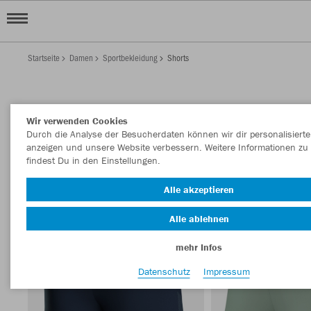
Startseite
Damen
Sportbekleidung
Shorts
DAMEN SHORTS
Wir verwenden Cookies
Filter anzeigen
Sortieren nach
Durch die Analyse der Besucherdaten können wir dir personalisierte
anzeigen und unsere Website verbessern. Weitere Informationen zu
findest Du in den Einstellungen.
Shorts
45
Alle akzeptieren
Alle ablehnen
mehr Infos
Datenschutz
Impressum