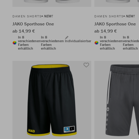
NEW!
NEW!
DAMEN SHORTS
DAMEN SHORTS
JAKO Sporthose One
JAKO Sporthose One
ab 14,99 €
ab 14,99 €
In 8
In 8
In 8
In 8
verschiedenen
verschiedenen
Individualisierbar
verschiedenen
verschied
Farben
Farben
Farben
Farben
erhältlich
erhältlich
erhältlich
erhältlich