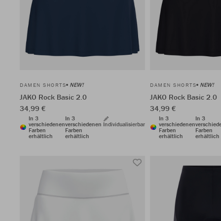
NEW!
NEW!
DAMEN SHORTS
DAMEN SHORTS
JAKO Rock Basic 2.0
JAKO Rock Basic 2.0
34,99 €
34,99 €
In 3
In 3
In 3
In 3
verschiedenen
verschiedenen
Individualisierbar
verschiedenen
verschied
Farben
Farben
Farben
Farben
erhältlich
erhältlich
erhältlich
erhältlich