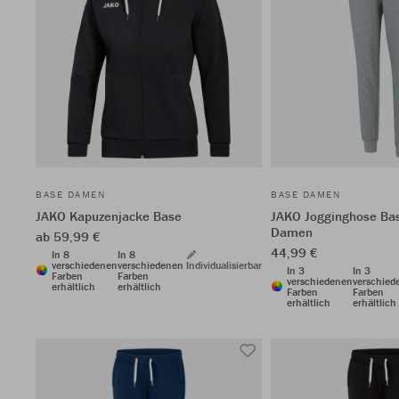
BASE DAMEN
BASE DAMEN
JAKO Kapuzenjacke Base
JAKO Jogginghose Ba
Damen
ab 59,99 €
44,99 €
In 8
In 8
verschiedenen
verschiedenen
Individualisierbar
In 3
In 3
Farben
Farben
verschiedenen
verschied
erhältlich
erhältlich
Farben
Farben
erhältlich
erhältlich