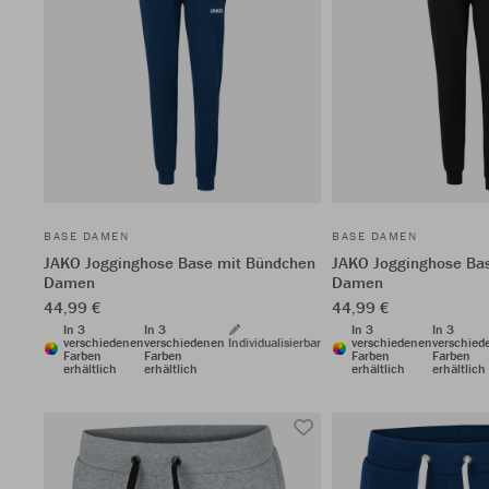
BASE DAMEN
BASE DAMEN
JAKO Jogginghose Base mit Bündchen
JAKO Jogginghose Ba
Damen
Damen
44,99 €
44,99 €
In 3
In 3
In 3
In 3
verschiedenen
verschiedenen
Individualisierbar
verschiedenen
verschied
Farben
Farben
Farben
Farben
erhältlich
erhältlich
erhältlich
erhältlich