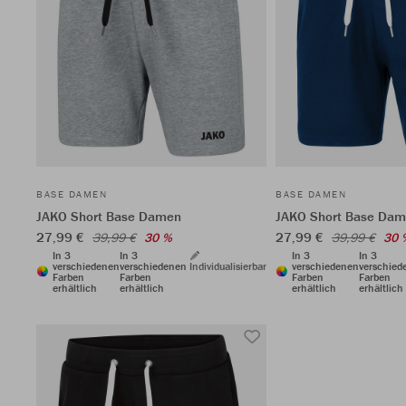
BASE DAMEN
BASE DAMEN
JAKO Short Base Damen
JAKO Short Base Da
27,99 €
27,99 €
39,99 €
30 %
39,99 €
30 
In 3
In 3
In 3
In 3
verschiedenen
verschiedenen
Individualisierbar
verschiedenen
verschied
Farben
Farben
Farben
Farben
erhältlich
erhältlich
erhältlich
erhältlich