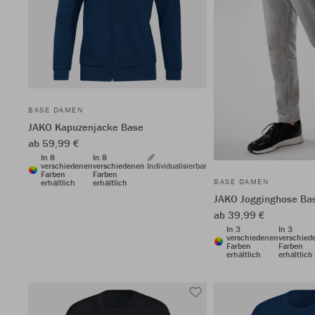
BASE DAMEN
JAKO Kapuzenjacke Base
ab 59,99 €
In 8
In 8
verschiedenen
verschiedenen
Individualisierbar
Farben
Farben
BASE DAMEN
erhältlich
erhältlich
JAKO Jogginghose Ba
ab 39,99 €
In 3
In 3
verschiedenen
verschied
Farben
Farben
erhältlich
erhältlich