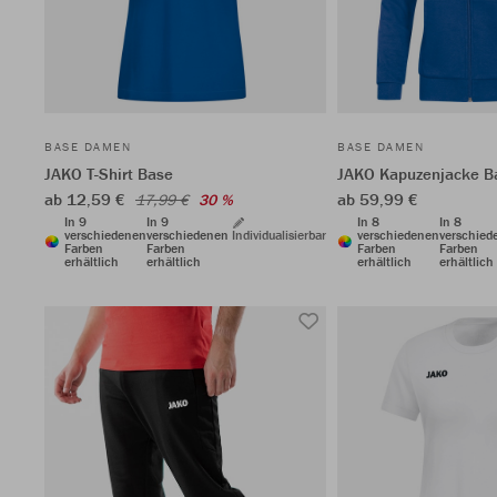
BASE DAMEN
BASE DAMEN
JAKO T-Shirt Base
JAKO Kapuzenjacke B
ab 12,59 €
ab 59,99 €
17,99 €
30 %
In 9
In 9
In 8
In 8
verschiedenen
verschiedenen
Individualisierbar
verschiedenen
verschied
Farben
Farben
Farben
Farben
erhältlich
erhältlich
erhältlich
erhältlich