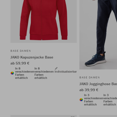
BASE DAMEN
JAKO Kapuzenjacke Base
ab 59,99 €
In 8
In 8
verschiedenen
verschiedenen
Individualisierbar
Farben
Farben
BASE DAMEN
erhältlich
erhältlich
JAKO Jogginghose Ba
ab 39,99 €
In 3
In 3
verschiedenen
verschied
Farben
Farben
erhältlich
erhältlich