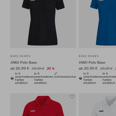
BASE DAMEN
BASE DAMEN
JAKO Polo Base
JAKO Polo Base
ab 20,99 €
ab 20,99 €
29,99 €
30 %
29,99 €
In 9
In 9
In 9
In 9
verschiedenen
verschiedenen
Individualisierbar
verschiedenen
verschied
Farben
Farben
Farben
Farben
erhältlich
erhältlich
erhältlich
erhältlich