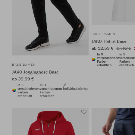
BASE DAMEN
JAKO T-Shirt Base
ab 12,59 €
17,99 €
In 9
In 9
verschiedenen
verschied
Farben
Farben
BASE DAMEN
erhältlich
erhältlich
JAKO Jogginghose Base
ab 39,99 €
In 3
In 3
verschiedenen
verschiedenen
Individualisierbar
Farben
Farben
erhältlich
erhältlich