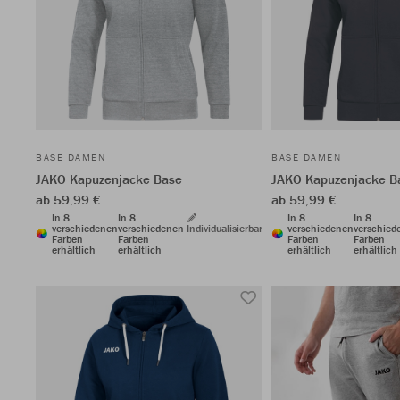
BASE DAMEN
BASE DAMEN
JAKO Kapuzenjacke Base
JAKO Kapuzenjacke B
ab 59,99 €
ab 59,99 €
In 8
In 8
In 8
In 8
verschiedenen
verschiedenen
Individualisierbar
verschiedenen
verschied
Farben
Farben
Farben
Farben
erhältlich
erhältlich
erhältlich
erhältlich