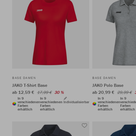
BASE DAMEN
BASE DAMEN
JAKO T-Shirt Base
JAKO Polo Base
ab 12,59 €
ab 20,99 €
17,99 €
30 %
29,99 €
In 9
In 9
In 9
In 9
verschiedenen
verschiedenen
Individualisierbar
verschiedenen
verschied
Farben
Farben
Farben
Farben
erhältlich
erhältlich
erhältlich
erhältlich