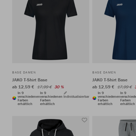
BASE DAMEN
BASE DAMEN
JAKO T-Shirt Base
JAKO T-Shirt Base
ab 12,59 €
ab 12,59 €
17,99 €
30 %
17,99 €
In 9
In 9
In 9
In 9
verschiedenen
verschiedenen
Individualisierbar
verschiedenen
verschied
Farben
Farben
Farben
Farben
erhältlich
erhältlich
erhältlich
erhältlich