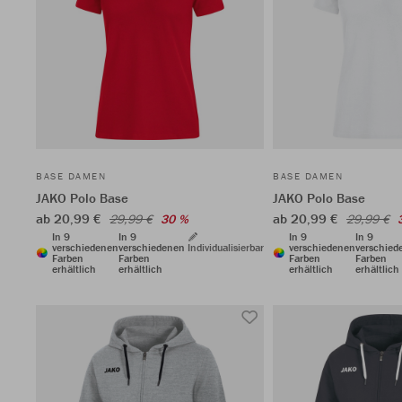
BASE DAMEN
BASE DAMEN
JAKO Polo Base
JAKO Polo Base
ab 20,99 €
ab 20,99 €
29,99 €
30 %
29,99 €
In 9
In 9
In 9
In 9
verschiedenen
verschiedenen
Individualisierbar
verschiedenen
verschied
Farben
Farben
Farben
Farben
erhältlich
erhältlich
erhältlich
erhältlich