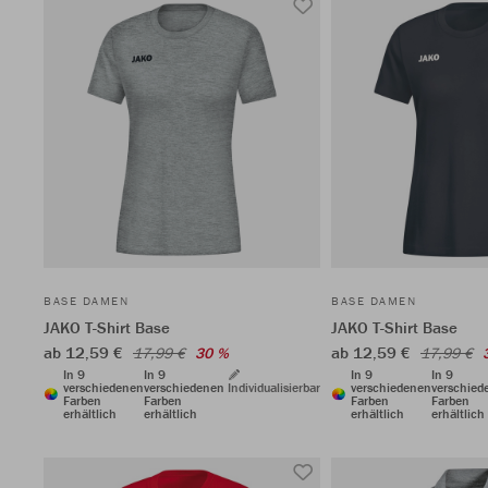
BASE DAMEN
BASE DAMEN
JAKO T-Shirt Base
JAKO T-Shirt Base
ab 12,59 €
ab 12,59 €
17,99 €
30 %
17,99 €
In 9
In 9
In 9
In 9
verschiedenen
verschiedenen
Individualisierbar
verschiedenen
verschied
Farben
Farben
Farben
Farben
erhältlich
erhältlich
erhältlich
erhältlich