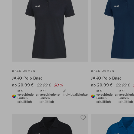
BASE DAMEN
BASE DAMEN
JAKO Polo Base
JAKO Polo Base
ab 20,99 €
ab 20,99 €
29,99 €
30 %
29,99 €
In 9
In 9
In 9
In 9
verschiedenen
verschiedenen
Individualisierbar
verschiedenen
verschied
Farben
Farben
Farben
Farben
erhältlich
erhältlich
erhältlich
erhältlich