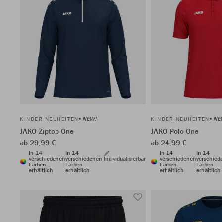
NEW!
NE
KINDER NEUHEITEN
KINDER NEUHEITEN
JAKO Ziptop One
JAKO Polo One
ab 29,99 €
ab 24,99 €
In 14
In 14
In 14
In 14
verschiedenen
verschiedenen
Individualisierbar
verschiedenen
verschied
Farben
Farben
Farben
Farben
erhältlich
erhältlich
erhältlich
erhältlich