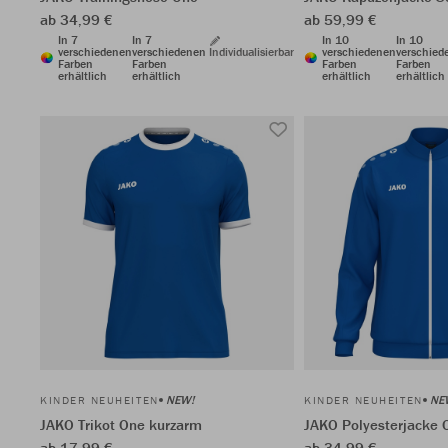
ab 34,99 €
ab 59,99 €
In 7
In 7
In 10
In 10
verschiedenen
verschiedenen
Individualisierbar
verschiedenen
verschied
Farben
Farben
Farben
Farben
erhältlich
erhältlich
erhältlich
erhältlich
NEW!
NE
KINDER NEUHEITEN
KINDER NEUHEITEN
JAKO Trikot One kurzarm
JAKO Polyesterjacke 
ab 17,99 €
ab 34,99 €