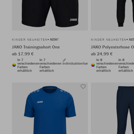
NEW!
NE
KINDER NEUHEITEN
KINDER NEUHEITEN
JAKO Trainingsshort One
JAKO Polyesterhose 
ab 17,99 €
ab 24,99 €
In 7
In 7
In 8
In 8
verschiedenen
verschiedenen
Individualisierbar
verschiedenen
verschied
Farben
Farben
Farben
Farben
erhältlich
erhältlich
erhältlich
erhältlich