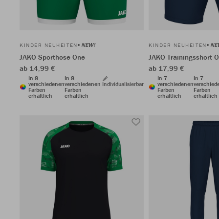
NEW!
NE
KINDER NEUHEITEN
KINDER NEUHEITEN
JAKO Sporthose One
JAKO Trainingsshort 
ab 14,99 €
ab 17,99 €
In 8
In 8
In 7
In 7
verschiedenen
verschiedenen
Individualisierbar
verschiedenen
verschied
Farben
Farben
Farben
Farben
erhältlich
erhältlich
erhältlich
erhältlich