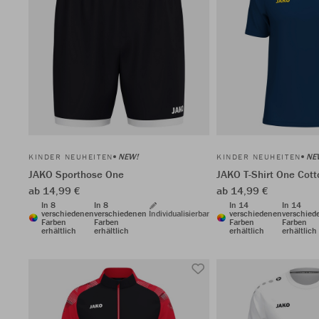
NEW!
NE
KINDER NEUHEITEN
KINDER NEUHEITEN
JAKO Sporthose One
JAKO T-Shirt One Cott
ab 14,99 €
ab 14,99 €
In 8
In 8
In 14
In 14
verschiedenen
verschiedenen
Individualisierbar
verschiedenen
verschied
Farben
Farben
Farben
Farben
erhältlich
erhältlich
erhältlich
erhältlich