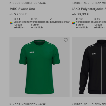
NEW!
NE
KINDER NEUHEITEN
KINDER NEUHEITEN
JAKO Sweat One
JAKO Polyesterjacke 
ab 27,99 €
ab 39,99 €
In 14
In 14
In 10
In 10
verschiedenen
verschiedenen
Individualisierbar
verschiedenen
verschied
Farben
Farben
Farben
Farben
erhältlich
erhältlich
erhältlich
erhältlich
NEW!
NE
KINDER NEUHEITEN
KINDER NEUHEITEN