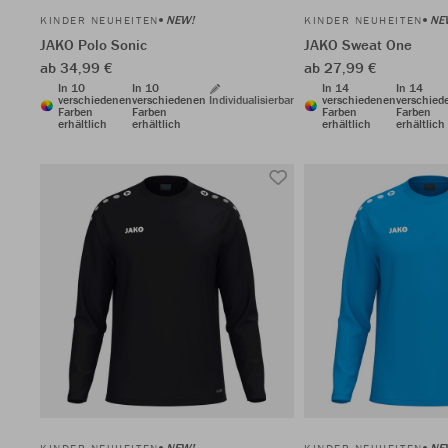
NEW!
NE
KINDER NEUHEITEN
KINDER NEUHEITEN
JAKO Polo Sonic
JAKO Sweat One
ab 34,99 €
ab 27,99 €
In 10
In 10
In 14
In 14
verschiedenen
verschiedenen
Individualisierbar
verschiedenen
verschied
Farben
Farben
Farben
Farben
erhältlich
erhältlich
erhältlich
erhältlich
NEW!
NE