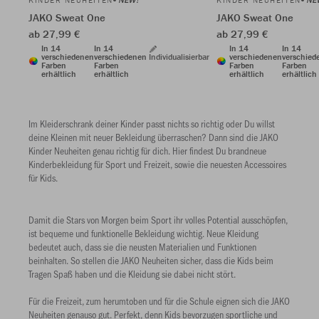
KINDER NEUHEITEN
KINDER NEUHEITEN
JAKO Sweat One
JAKO Sweat One
ab 27,99 €
ab 27,99 €
In 14
In 14
In 14
In 14
verschiedenen
verschiedenen
Individualisierbar
verschiedenen
verschied
Farben
Farben
Farben
Farben
erhältlich
erhältlich
erhältlich
erhältlich
Im Kleiderschrank deiner Kinder passt nichts so richtig oder Du willst
deine Kleinen mit neuer Bekleidung überraschen? Dann sind die JAKO
Kinder Neuheiten genau richtig für dich. Hier findest Du brandneue
Kinderbekleidung für Sport und Freizeit, sowie die neuesten Accessoires
für Kids.
Damit die Stars von Morgen beim Sport ihr volles Potential ausschöpfen,
ist bequeme und funktionelle Bekleidung wichtig. Neue Kleidung
bedeutet auch, dass sie die neusten Materialien und Funktionen
beinhalten. So stellen die JAKO Neuheiten sicher, dass die Kids beim
Tragen Spaß haben und die Kleidung sie dabei nicht stört.
Für die Freizeit, zum herumtoben und für die Schule eignen sich die JAKO
Neuheiten genauso gut. Perfekt, denn Kids bevorzugen sportliche und