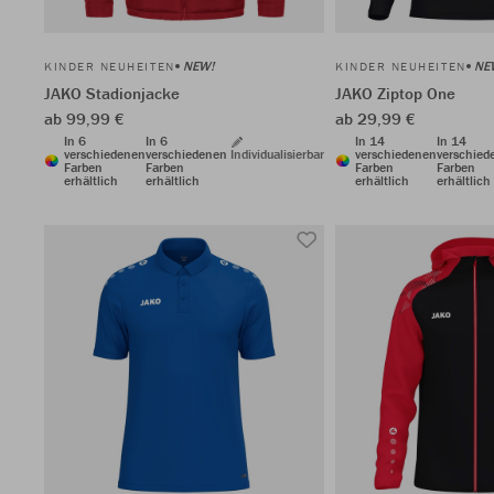
NEW!
NE
KINDER NEUHEITEN
KINDER NEUHEITEN
JAKO Stadionjacke
JAKO Ziptop One
ab 99,99 €
ab 29,99 €
In 6
In 6
In 14
In 14
verschiedenen
verschiedenen
Individualisierbar
verschiedenen
verschied
Farben
Farben
Farben
Farben
erhältlich
erhältlich
erhältlich
erhältlich