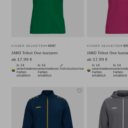
NEW!
NE
KINDER NEUHEITEN
KINDER NEUHEITEN
JAKO Trikot One kurzarm
JAKO Trikot One kurz
ab 17,99 €
ab 17,99 €
In 14
In 14
In 14
In 14
verschiedenen
verschiedenen
Individualisierbar
verschiedenen
verschied
Farben
Farben
Farben
Farben
erhältlich
erhältlich
erhältlich
erhältlich