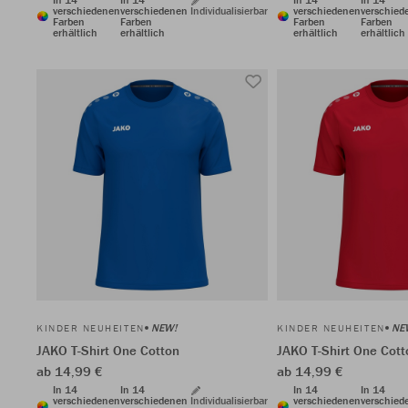
verschiedenen
verschiedenen
Individualisierbar
verschiedenen
verschied
Farben
Farben
Farben
Farben
erhältlich
erhältlich
erhältlich
erhältlich
NEW!
NE
KINDER NEUHEITEN
KINDER NEUHEITEN
JAKO T-Shirt One Cotton
JAKO T-Shirt One Cott
ab 14,99 €
ab 14,99 €
In 14
In 14
In 14
In 14
verschiedenen
verschiedenen
Individualisierbar
verschiedenen
verschied