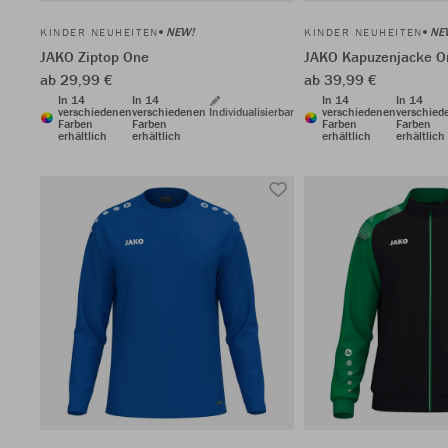
NEW!
NE
KINDER NEUHEITEN
KINDER NEUHEITEN
JAKO Ziptop One
JAKO Kapuzenjacke O
ab 29,99 €
ab 39,99 €
In 14
In 14
In 14
In 14
verschiedenen
verschiedenen
Individualisierbar
verschiedenen
verschied
Farben
Farben
Farben
Farben
erhältlich
erhältlich
erhältlich
erhältlich