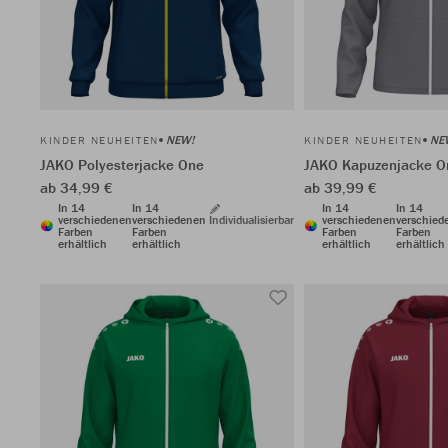
NEW!
NE
KINDER NEUHEITEN
KINDER NEUHEITEN
JAKO Polyesterjacke One
JAKO Kapuzenjacke O
ab 34,99 €
ab 39,99 €
In 14
In 14
In 14
In 14
verschiedenen
verschiedenen
Individualisierbar
verschiedenen
verschied
Farben
Farben
Farben
Farben
erhältlich
erhältlich
erhältlich
erhältlich