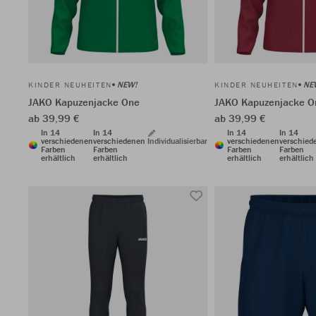
NEW!
NE
KINDER NEUHEITEN
KINDER NEUHEITEN
JAKO Kapuzenjacke One
JAKO Kapuzenjacke O
ab 39,99 €
ab 39,99 €
In 14
In 14
In 14
In 14
verschiedenen
verschiedenen
Individualisierbar
verschiedenen
verschied
Farben
Farben
Farben
Farben
erhältlich
erhältlich
erhältlich
erhältlich