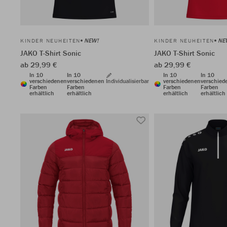
NEW!
NE
KINDER NEUHEITEN
KINDER NEUHEITEN
JAKO T-Shirt Sonic
JAKO T-Shirt Sonic
ab 29,99 €
ab 29,99 €
In 10
In 10
In 10
In 10
verschiedenen
verschiedenen
Individualisierbar
verschiedenen
verschied
Farben
Farben
Farben
Farben
erhältlich
erhältlich
erhältlich
erhältlich