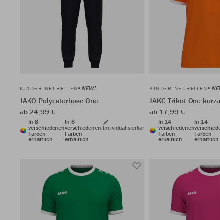
NEW!
NE
KINDER NEUHEITEN
KINDER NEUHEITEN
JAKO Polyesterhose One
JAKO Trikot One kurz
ab 24,99 €
ab 17,99 €
In 8
In 8
In 14
In 14
verschiedenen
verschiedenen
Individualisierbar
verschiedenen
verschied
Farben
Farben
Farben
Farben
erhältlich
erhältlich
erhältlich
erhältlich