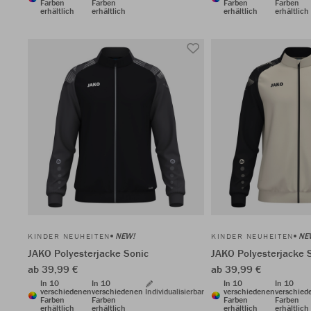
Farben
Farben
Farben
Farben
erhältlich
erhältlich
erhältlich
erhältlich
NEW!
NE
KINDER NEUHEITEN
KINDER NEUHEITEN
JAKO Polyesterjacke Sonic
JAKO Polyesterjacke 
ab 39,99 €
ab 39,99 €
In 10
In 10
In 10
In 10
verschiedenen
verschiedenen
Individualisierbar
verschiedenen
verschied
Farben
Farben
Farben
Farben
erhältlich
erhältlich
erhältlich
erhältlich