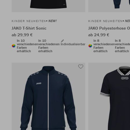
NEW!
NE
KINDER NEUHEITEN
KINDER NEUHEITEN
JAKO T-Shirt Sonic
JAKO Polyesterhose 
ab 29,99 €
ab 24,99 €
In 10
In 10
In 8
In 8
verschiedenen
verschiedenen
Individualisierbar
verschiedenen
verschied
Farben
Farben
Farben
Farben
erhältlich
erhältlich
erhältlich
erhältlich