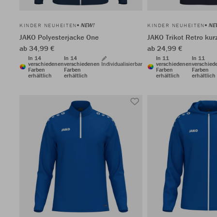
NEW!
NE
KINDER NEUHEITEN
KINDER NEUHEITEN
JAKO Polyesterjacke One
JAKO Trikot Retro ku
ab 34,99 €
ab 24,99 €
In 14
In 14
In 11
In 11
verschiedenen
verschiedenen
Individualisierbar
verschiedenen
verschied
Farben
Farben
Farben
Farben
erhältlich
erhältlich
erhältlich
erhältlich