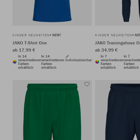
NEW!
NE
KINDER NEUHEITEN
KINDER NEUHEITEN
JAKO T-Shirt One
JAKO Trainingshose O
ab 17,99 €
ab 34,99 €
In 14
In 14
In 7
In 7
verschiedenen
verschiedenen
Individualisierbar
verschiedenen
verschied
Farben
Farben
Farben
Farben
erhältlich
erhältlich
erhältlich
erhältlich