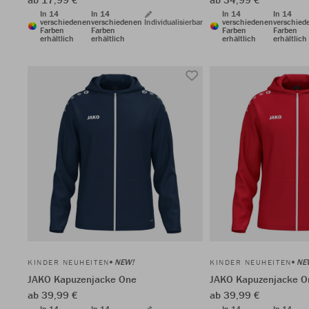
In 14
In 14
In 14
In 14
verschiedenen
verschiedenen
Individualisierbar
verschiedenen
verschied
Farben
Farben
Farben
Farben
erhältlich
erhältlich
erhältlich
erhältlich
NEW!
NE
KINDER NEUHEITEN
KINDER NEUHEITEN
JAKO Kapuzenjacke One
JAKO Kapuzenjacke O
ab 39,99 €
ab 39,99 €
In 14
In 14
In 14
In 14