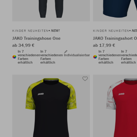
NEW!
NE
KINDER NEUHEITEN
KINDER NEUHEITEN
JAKO Trainingshose One
JAKO Trainingsshort 
ab 34,99 €
ab 17,99 €
In 7
In 7
In 7
In 7
verschiedenen
verschiedenen
Individualisierbar
verschiedenen
verschied
Farben
Farben
Farben
Farben
erhältlich
erhältlich
erhältlich
erhältlich