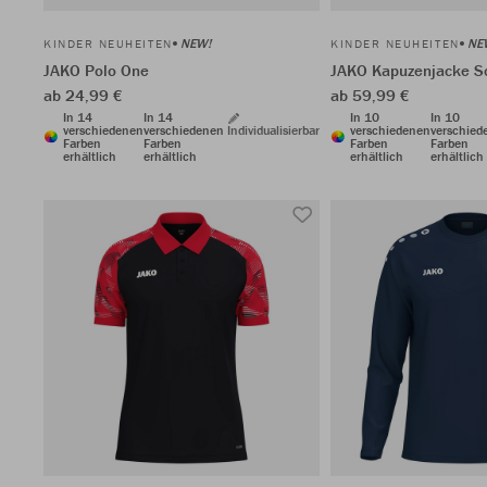
NEW!
NE
KINDER NEUHEITEN
KINDER NEUHEITEN
JAKO Polo One
JAKO Kapuzenjacke S
ab 24,99 €
ab 59,99 €
In 14
In 14
In 10
In 10
verschiedenen
verschiedenen
Individualisierbar
verschiedenen
verschied
Farben
Farben
Farben
Farben
erhältlich
erhältlich
erhältlich
erhältlich