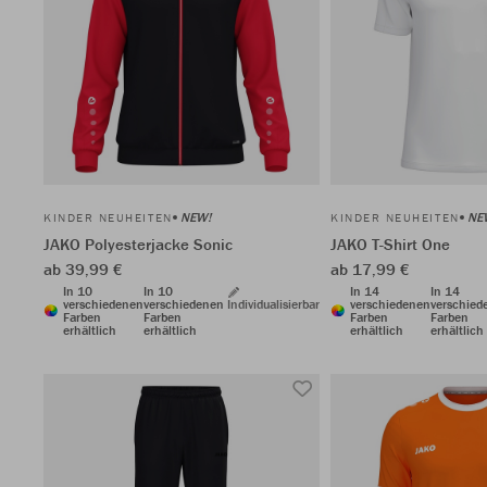
NEW!
NE
KINDER NEUHEITEN
KINDER NEUHEITEN
JAKO Polyesterjacke Sonic
JAKO T-Shirt One
ab 39,99 €
ab 17,99 €
In 10
In 10
In 14
In 14
verschiedenen
verschiedenen
Individualisierbar
verschiedenen
verschied
Farben
Farben
Farben
Farben
erhältlich
erhältlich
erhältlich
erhältlich