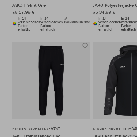
JAKO T-Shirt One
JAKO Polyesterjacke 
ab 17,99 €
ab 34,99 €
In 14
In 14
In 14
In 14
verschiedenen
verschiedenen
Individualisierbar
verschiedenen
verschied
Farben
Farben
Farben
Farben
erhältlich
erhältlich
erhältlich
erhältlich
NEW!
NE
KINDER NEUHEITEN
KINDER NEUHEITEN
JAKO Trainingshose One
JAKO Kapuzenjacke S