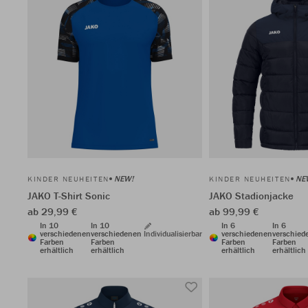
NEW!
NE
KINDER NEUHEITEN
KINDER NEUHEITEN
JAKO T-Shirt Sonic
JAKO Stadionjacke
ab 29,99 €
ab 99,99 €
In 10
In 10
In 6
In 6
verschiedenen
verschiedenen
Individualisierbar
verschiedenen
verschied
Farben
Farben
Farben
Farben
erhältlich
erhältlich
erhältlich
erhältlich