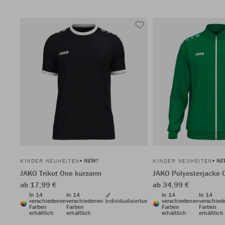
NEW!
NE
KINDER NEUHEITEN
KINDER NEUHEITEN
JAKO Trikot One kurzarm
JAKO Polyesterjacke 
ab 17,99 €
ab 34,99 €
In 14
In 14
In 14
In 14
verschiedenen
verschiedenen
Individualisierbar
verschiedenen
verschied
Farben
Farben
Farben
Farben
erhältlich
erhältlich
erhältlich
erhältlich