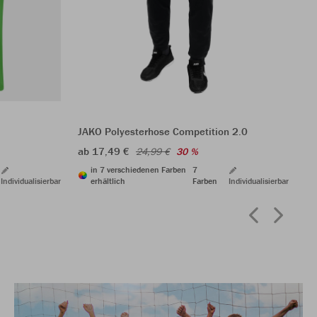
JAKO Polyesterhose Competition 2.0
JA
ab 17,49 €
7,
24,99 €
30 %
in 7 verschiedenen Farben
7
Individualisierbar
erhältlich
Farben
Individualisierbar