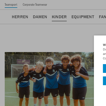
Teamsport
Corporate Teamwear
HERREN
DAMEN
KINDER
EQUIPMENT
FA
W
Du
an
Co