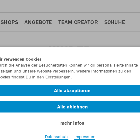
NSHOPS
ANGEBOTE
TEAM CREATOR
SCHUHE
KINDER
ir verwenden Cookies
rch die Analyse der Besucherdaten können wir dir personalisierte Inhalte
zeigen und unsere Website verbessern. Weitere Informationen zu den
okies findest Du in den Einstellungen.
Alle akzeptieren
Alle ablehnen
mehr Infos
Datenschutz
Impressum