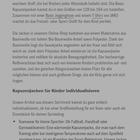
kombinieren kann.
weichem Stoff, die bei Kindern jeder Altersstufe beliebt sind. Die Basic-
Kapuzenjacken kannst du in den Größen von 128 bis 164 cm bestellen.
Zusammen mit einer
Basic Jogginghose
und einem
T-Shirt
von JAKO
machst du das Freizeit- oder Sport-Outfit für dein Kind perfekt.
Die Jacken in unserem Online-Shop bestehen aus einem Materialmix aus
Baumwolle mit hohem Bio-Baumwolle-Anteil sowie Polyester. Dank der
Baumwolle liegt die Sweatjacke angenehm auf der Haut und fühlt sich
weich an, dank dem Polyester-Anteil wiederum ist die Kapuzenjacke
knitterfrei und reißfest für absolute Bewegungsfreiheit. Der hochwertige
Reißverschluss lässt sich auch von kleineren Kindern problemlos auf- und
zuziehen, und die geteilten Kängurutaschen bieten Platz für alle
möglichen kleinen und auch größeren Dinge, die die Kids gerne mit sich
tragen.
Kapuzenjacken für Kinder individualisieren
Unsere Artikel aus diesem Sortiment kannst du ganz einfach
individualisieren, ob bei einer Großbestellung für ein Team oder auch als
Einzelstück für deinen Sprössling.
Teamwear für kleine Sportler: Ob Fußball, Handball oder
Gymnastikverein: Eine wärmende Kapuzenjacke, die man nach dem
Training oder bei niedrigeren Temperaturen auch auf dem Spielfeld
anziehen kann, ist ein Klassiker der Sport-Bekleidung. Unsere Jacken