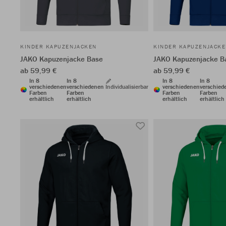
KINDER KAPUZENJACKEN
KINDER KAPUZENJACK
JAKO Kapuzenjacke Base
JAKO Kapuzenjacke B
ab 59,99 €
ab 59,99 €
In 8
In 8
In 8
In 8
verschiedenen
verschiedenen
Individualisierbar
verschiedenen
verschied
Farben
Farben
Farben
Farben
erhältlich
erhältlich
erhältlich
erhältlich