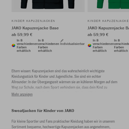
KINDER KAPUZENJACKEN
KINDER KAPUZENJACK
JAKO Kapuzenjacke Base
JAKO Kapuzenjacke B
ab 59,99 €
ab 59,99 €
In 8
In 8
In 8
In 8
verschiedenen
verschiedenen
Individualisierbar
verschiedenen
verschied
Farben
Farben
Farben
Farben
erhältlich
erhältlich
erhältlich
erhältlich
Eltern wissen: Kapuzenjacken sind das wahrscheinlich wichtigste
Kleidungsstück für Kinder und Jugendliche. Sie sind ein echter
Allrounder: In der Übergangszeit wärmen sie an kühleren Morgen auf dem
Weg zur Schule, nach dem Sport verhindern sie, dass dein Kind zu
schnell abkühlt, und die Kapuze schützt vor Wind und Wetter, wenn es
Mehr anzeigen
einmal seine Mütze verloren hat.
Jugendliche wiederum setzen mit einer Kapuzenjacke auf den coolen
Sweatjacken für Kinder von JAKO
sporty Look, der zeitlos ist – Sweatjacken lassen sich mit Jeans, Kleidern
und Sneakers perfekt kombinieren. Unsere Produkte sind einfarbig, so
Für kleine Sportler und Fans praktischer Kleidung haben wir in unserem
dass man sie auch problemlos mit anderen Kleidungsstücken
Sortiment bequeme, hochwertige Kapuzenjacken aus angenehmem,