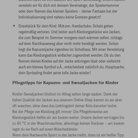
veredeln wir für dich mit deinem Vereinslogo, der Spielernummer
oder dem Namen des kleinen Spielers – deiner Fantasie bei der
Individualisierung sind nahezu keine Grenzen gesetzt!
Einzelstück für dein Kind: Mützen, Handschuhe, Schals gehen
regelmäßig verloren. Und leider auch Kleidungsstücke wie Jacken,
die zum Beispiel im Sommer morgens noch wärmen sollen, mittags
auf dem Nachhauseweg aber nicht mehr benötigt werden. Schon
liegt die Kapuzenjacke irgendwo im Schulhaus. Mit einer Veredelung
kann das Kleidungsstück einfacher zugeordnet werden. Ob du den
Namen deines Kindes auf der Jacke anbringen lässt oder vielleicht
auch ein kleines Symbol o.Ä., entscheidest natürlich du. Hauptsache,
dein Sprössling findet seine tolle Jacke wieder!
Pflegetipps für Kapuzen- und Sweatjacken für Kinder
Kinder-Sweatjacken bleiben im Alltag selten lange sauber. Dank der
hohen Qualität der Jacken aus unserem Online-Shop kannst du sie aber
oft waschen, ohne dass das Lieblingsteil deiner Kids darunter leidet.
Bei der Pflege von Kleidung gilt immer: Die Pflegehinweise am
Kleidungsstück helfen dir am besten weiter. Unsere Jacken vertragen bis
zu 40 °C in der Waschmaschine, allerdings keinen Trockner – am besten
legst du sie flach auf einen Wäscheständer.
Wenn dein Nachwuchs Sport in der Jacke treibt, dann ist ein heißer Tipp