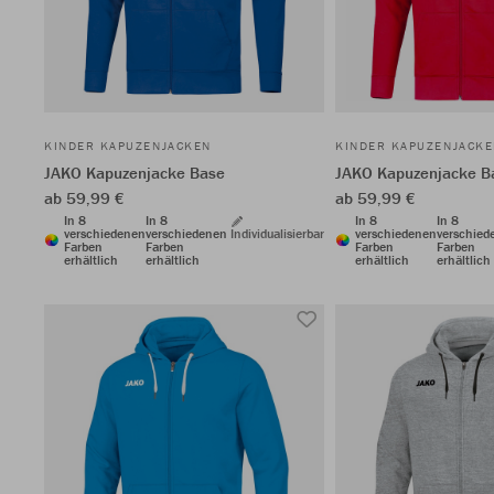
KINDER KAPUZENJACKEN
KINDER KAPUZENJACK
JAKO Kapuzenjacke Base
JAKO Kapuzenjacke B
ab 59,99 €
ab 59,99 €
In 8
In 8
In 8
In 8
verschiedenen
verschiedenen
Individualisierbar
verschiedenen
verschied
Farben
Farben
Farben
Farben
erhältlich
erhältlich
erhältlich
erhältlich