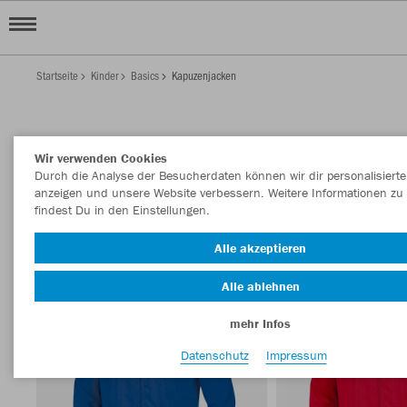
Startseite
Kinder
Basics
Kapuzenjacken
KINDER KAPUZENJACKEN
Wir verwenden Cookies
Filter anzeigen
Sortieren nach
Durch die Analyse der Besucherdaten können wir dir personalisierte
anzeigen und unsere Website verbessern. Weitere Informationen zu
findest Du in den Einstellungen.
Trainingsjacken
8
Alle akzeptieren
Alle ablehnen
mehr Infos
Datenschutz
Impressum