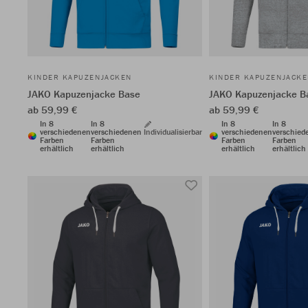
KINDER KAPUZENJACKEN
KINDER KAPUZENJACK
JAKO Kapuzenjacke Base
JAKO Kapuzenjacke B
ab 59,99 €
ab 59,99 €
In 8
In 8
In 8
In 8
verschiedenen
verschiedenen
Individualisierbar
verschiedenen
verschied
Farben
Farben
Farben
Farben
erhältlich
erhältlich
erhältlich
erhältlich