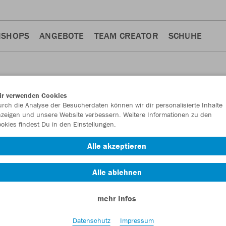
NSHOPS
ANGEBOTE
TEAM CREATOR
SCHUHE
ir verwenden Cookies
rch die Analyse der Besucherdaten können wir dir personalisierte Inhalte
zeigen und unsere Website verbessern. Weitere Informationen zu den
okies findest Du in den Einstellungen.
Alle akzeptieren
Alle ablehnen
mehr Infos
Datenschutz
Impressum