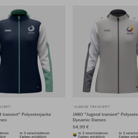
NIERT"
"JUGEND TRAINIERT"
 trainiert" Polyesterjacke
JAKO "Jugend trainiert" Polyest
men
Dynamic Damen
54,99 €
edenen
In 3 verschiedenen
In 3 verschiedenen
In 3 versch
lich
Farben erhältlich
Farben erhältlich
Farben erhäl