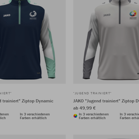
NIERT"
"JUGEND TRAINIERT"
 trainiert" Ziptop Dynamic
JAKO "Jugend trainiert" Ziptop 
ab 49,99 €
edenen
In 3 verschiedenen
In 3 verschiedenen
In 3 versch
lich
Farben erhältlich
Farben erhältlich
Farben erhäl