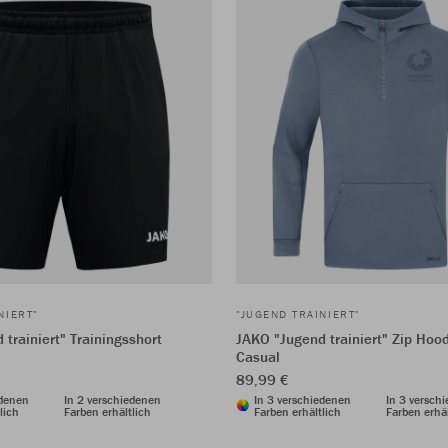
NIERT"
"JUGEND TRAINIERT"
trainiert" Trainingsshort
JAKO "Jugend trainiert" Zip Hoo
Casual
89,99 €
edenen
In 2 verschiedenen
In 3 verschiedenen
In 3 versch
lich
Farben erhältlich
Farben erhältlich
Farben erhäl