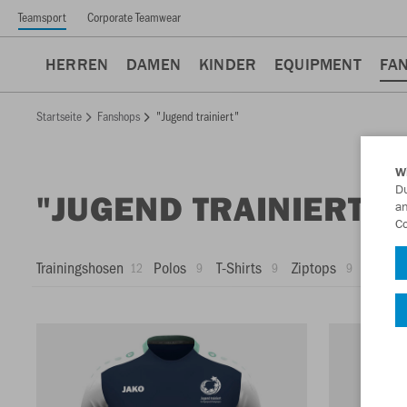
Teamsport
Corporate Teamwear
HERREN
DAMEN
KINDER
EQUIPMENT
FA
Startseite
Fanshops
"Jugend trainiert"
W
Du
"JUGEND TRAINIERT"
an
Co
Trainingshosen
Polos
T-Shirts
Ziptops
Shorts
12
9
9
9