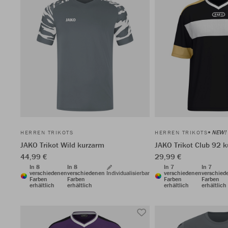
NEW!
HERREN TRIKOTS
HERREN TRIKOTS
JAKO Trikot Wild kurzarm
JAKO Trikot Club 92 
44,99 €
29,99 €
In 8
In 8
In 7
In 7
verschiedenen
verschiedenen
Individualisierbar
verschiedenen
verschied
Farben
Farben
Farben
Farben
erhältlich
erhältlich
erhältlich
erhältlich