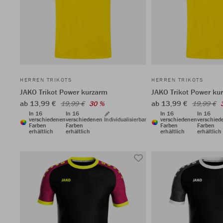
HERREN TRIKOTS
HERREN TRIKOTS
JAKO Trikot Power kurzarm
JAKO Trikot Power ku
ab 13,99 €
ab 13,99 €
19,99 €
30 %
19,99 €
In 16
In 16
In 16
In 16
verschiedenen
verschiedenen
Individualisierbar
verschiedenen
verschied
Farben
Farben
Farben
Farben
erhältlich
erhältlich
erhältlich
erhältlich