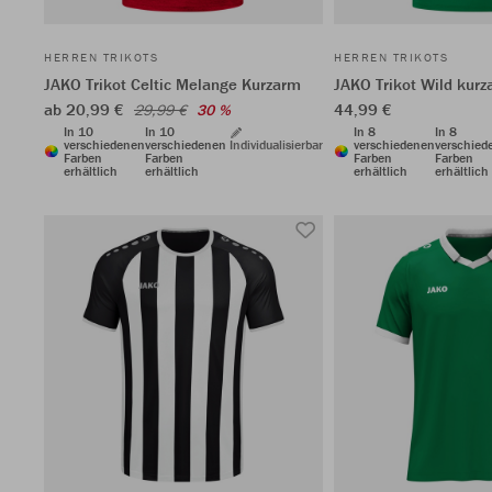
HERREN TRIKOTS
HERREN TRIKOTS
JAKO Trikot Celtic Melange Kurzarm
JAKO Trikot Wild kur
ab 20,99 €
44,99 €
29,99 €
30 %
In 10
In 10
In 8
In 8
verschiedenen
verschiedenen
Individualisierbar
verschiedenen
verschied
Farben
Farben
Farben
Farben
erhältlich
erhältlich
erhältlich
erhältlich