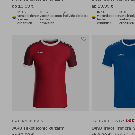
ab 19,99 €
ab 19,99 €
In 16
In 16
In 16
In 16
verschiedenen
verschiedenen
Individualisierbar
verschiedenen
verschied
Farben
Farben
Farben
Farben
erhältlich
erhältlich
erhältlich
erhältlich
SALE!
HERREN TRIKOTS
HERREN TRIKOTS
JAKO Trikot Iconic kurzarm
JAKO Trikot Primera 
ab 19,99 €
ab 9,99 €