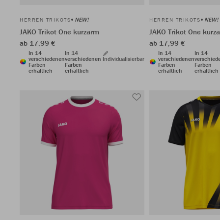
NEW!
NEW!
HERREN TRIKOTS
HERREN TRIKOTS
JAKO Trikot One kurzarm
JAKO Trikot One kurz
ab 17,99 €
ab 17,99 €
In 14
In 14
In 14
In 14
verschiedenen
verschiedenen
Individualisierbar
verschiedenen
verschied
Farben
Farben
Farben
Farben
erhältlich
erhältlich
erhältlich
erhältlich