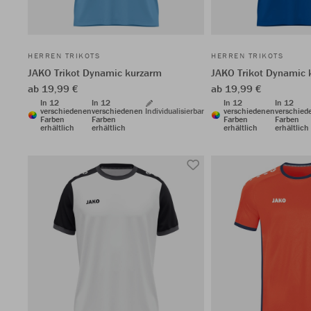
HERREN TRIKOTS
HERREN TRIKOTS
JAKO Trikot Dynamic kurzarm
JAKO Trikot Dynamic 
ab 19,99 €
ab 19,99 €
In 12
In 12
In 12
In 12
verschiedenen
verschiedenen
Individualisierbar
verschiedenen
verschied
Farben
Farben
Farben
Farben
erhältlich
erhältlich
erhältlich
erhältlich