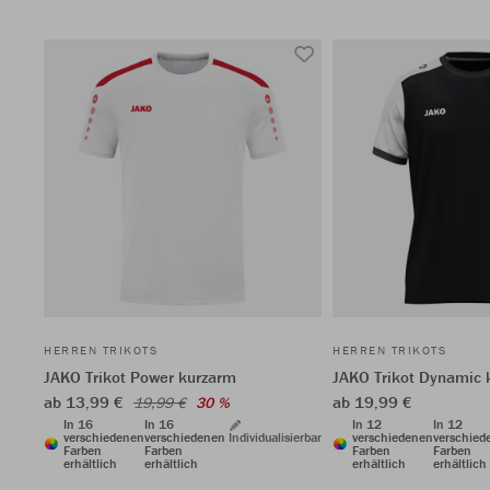
HERREN TRIKOTS
HERREN TRIKOTS
JAKO Trikot Power kurzarm
JAKO Trikot Dynamic 
ab 13,99 €
ab 19,99 €
19,99 €
30 %
In 16
In 16
In 12
In 12
verschiedenen
verschiedenen
Individualisierbar
verschiedenen
verschied
Farben
Farben
Farben
Farben
erhältlich
erhältlich
erhältlich
erhältlich