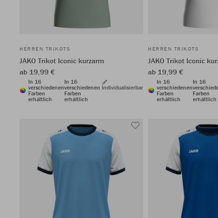
HERREN TRIKOTS
HERREN TRIKOTS
JAKO Trikot Iconic kurzarm
JAKO Trikot Iconic ku
ab 19,99 €
ab 19,99 €
In 16
In 16
In 16
In 16
verschiedenen
verschiedenen
Individualisierbar
verschiedenen
verschied
Farben
Farben
Farben
Farben
erhältlich
erhältlich
erhältlich
erhältlich