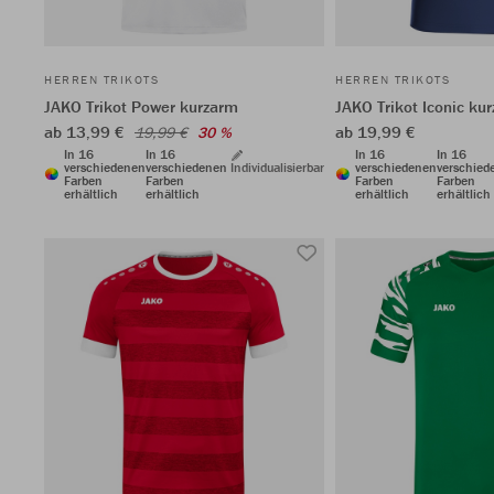
HERREN TRIKOTS
HERREN TRIKOTS
JAKO Trikot Power kurzarm
JAKO Trikot Iconic ku
ab 13,99 €
ab 19,99 €
19,99 €
30 %
In 16
In 16
In 16
In 16
verschiedenen
verschiedenen
Individualisierbar
verschiedenen
verschied
Farben
Farben
Farben
Farben
erhältlich
erhältlich
erhältlich
erhältlich