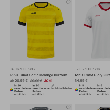
HERREN TRIKOTS
HERREN TRIKOTS
JAKO Trikot Celtic Melange Kurzarm
JAKO Trikot Glory kur
ab 20,99 €
34,99 €
29,99 €
30 %
In 10
In 10
In 9
In 9
verschiedenen
verschiedenen
Individualisierbar
verschiedenen
verschied
Farben
Farben
Farben
Farben
erhältlich
erhältlich
erhältlich
erhältlich