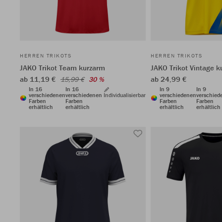
HERREN TRIKOTS
HERREN TRIKOTS
JAKO Trikot Team kurzarm
JAKO Trikot Vintage k
ab 11,19 €
ab 24,99 €
15,99 €
30 %
In 16
In 16
In 9
In 9
verschiedenen
verschiedenen
Individualisierbar
verschiedenen
verschied
Farben
Farben
Farben
Farben
erhältlich
erhältlich
erhältlich
erhältlich