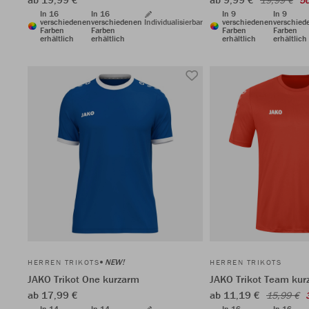
19,99 €
5
In 16
In 16
In 9
In 9
verschiedenen
verschiedenen
Individualisierbar
verschiedenen
verschied
Farben
Farben
Farben
Farben
erhältlich
erhältlich
erhältlich
erhältlich
NEW!
HERREN TRIKOTS
HERREN TRIKOTS
JAKO Trikot One kurzarm
JAKO Trikot Team kur
ab 17,99 €
ab 11,19 €
15,99 €
In 14
In 14
In 16
In 16