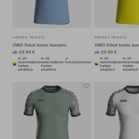
HERREN TRIKOTS
HERREN TRIKOTS
JAKO Trikot Iconic kurzarm
JAKO Trikot Iconic ku
ab 19,99 €
ab 19,99 €
In 16
In 16
In 16
In 16
verschiedenen
verschiedenen
Individualisierbar
verschiedenen
verschied
Farben
Farben
Farben
Farben
erhältlich
erhältlich
erhältlich
erhältlich