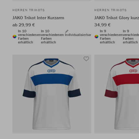
HERREN TRIKOTS
HERREN TRIKOTS
JAKO Trikot Inter Kurzarm
JAKO Trikot Glory kur
ab 29,99 €
34,99 €
In 10
In 10
In 9
In 9
verschiedenen
verschiedenen
Individualisierbar
verschiedenen
verschied
Farben
Farben
Farben
Farben
erhältlich
erhältlich
erhältlich
erhältlich