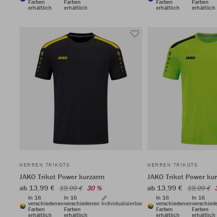
Farben
Farben
Farben
Farben
erhältlich
erhältlich
erhältlich
erhältlich
HERREN TRIKOTS
HERREN TRIKOTS
JAKO Trikot Power kurzarm
JAKO Trikot Power ku
ab 13,99 €
ab 13,99 €
19,99 €
30 %
19,99 €
In 16
In 16
In 16
In 16
verschiedenen
verschiedenen
Individualisierbar
verschiedenen
verschied
Farben
Farben
Farben
Farben
erhältlich
erhältlich
erhältlich
erhältlich