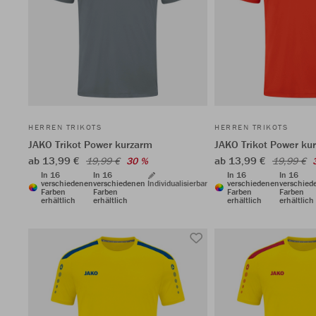
HERREN TRIKOTS
HERREN TRIKOTS
JAKO Trikot Power kurzarm
JAKO Trikot Power ku
ab 13,99 €
ab 13,99 €
19,99 €
30 %
19,99 €
In 16
In 16
In 16
In 16
verschiedenen
verschiedenen
Individualisierbar
verschiedenen
verschied
Farben
Farben
Farben
Farben
erhältlich
erhältlich
erhältlich
erhältlich