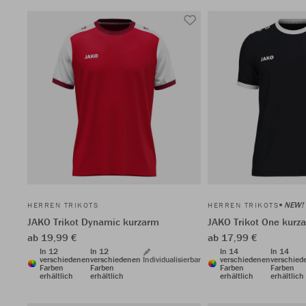
NEW!
HERREN TRIKOTS
HERREN TRIKOTS
JAKO Trikot Dynamic kurzarm
JAKO Trikot One kurz
ab 19,99 €
ab 17,99 €
In 12
In 12
In 14
In 14
verschiedenen
verschiedenen
Individualisierbar
verschiedenen
verschied
Farben
Farben
Farben
Farben
erhältlich
erhältlich
erhältlich
erhältlich