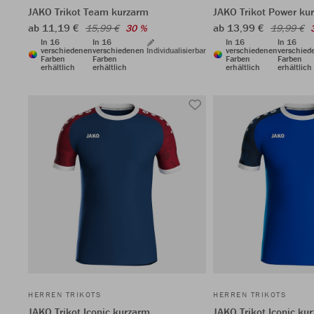
JAKO Trikot Team kurzarm
JAKO Trikot Power ku
ab 11,19 €
ab 13,99 €
15,99 €
30 %
19,99 €
In 16
In 16
In 16
In 16
verschiedenen
verschiedenen
Individualisierbar
verschiedenen
verschied
Farben
Farben
Farben
Farben
erhältlich
erhältlich
erhältlich
erhältlich
HERREN TRIKOTS
HERREN TRIKOTS
JAKO Trikot Iconic kurzarm
JAKO Trikot Iconic ku