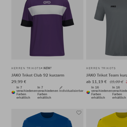
NEW!
HERREN TRIKOTS
HERREN TRIKOTS
JAKO Trikot Club 92 kurzarm
JAKO Trikot Team kur
29,99 €
ab 11,19 €
15,99 €
In 7
In 7
In 16
In 16
verschiedenen
verschiedenen
Individualisierbar
verschiedenen
verschied
Farben
Farben
Farben
Farben
erhältlich
erhältlich
erhältlich
erhältlich