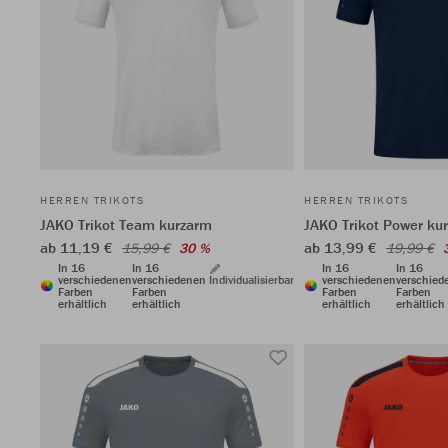
HERREN TRIKOTS
HERREN TRIKOTS
JAKO Trikot Team kurzarm
JAKO Trikot Power ku
ab 11,19 €
ab 13,99 €
15,99 €
30 %
19,99 €
In 16
In 16
In 16
In 16
verschiedenen
verschiedenen
Individualisierbar
verschiedenen
verschied
Farben
Farben
Farben
Farben
erhältlich
erhältlich
erhältlich
erhältlich