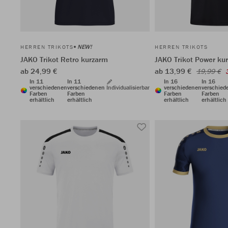
NEW!
HERREN TRIKOTS
HERREN TRIKOTS
JAKO Trikot Retro kurzarm
JAKO Trikot Power ku
ab 24,99 €
ab 13,99 €
19,99 €
In 11
In 11
In 16
In 16
verschiedenen
verschiedenen
Individualisierbar
verschiedenen
verschied
Farben
Farben
Farben
Farben
erhältlich
erhältlich
erhältlich
erhältlich