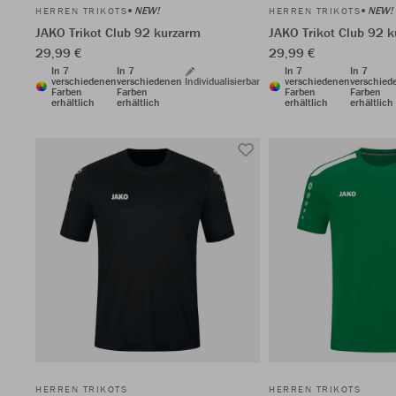
NEW!
NEW!
HERREN TRIKOTS
HERREN TRIKOTS
JAKO Trikot Club 92 kurzarm
JAKO Trikot Club 92 
29,99 €
29,99 €
In 7
In 7
In 7
In 7
verschiedenen
verschiedenen
Individualisierbar
verschiedenen
verschied
Farben
Farben
Farben
Farben
erhältlich
erhältlich
erhältlich
erhältlich
HERREN TRIKOTS
HERREN TRIKOTS