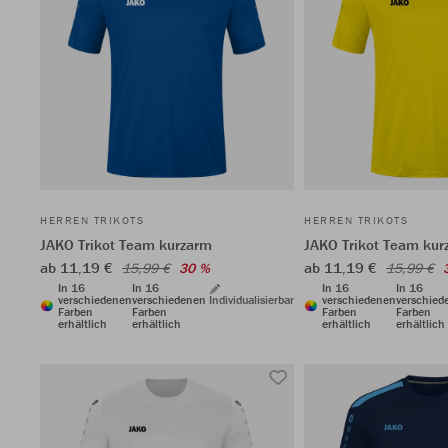
HERREN TRIKOTS
HERREN TRIKOTS
JAKO Trikot Team kurzarm
JAKO Trikot Team kur
ab 11,19 €
ab 11,19 €
15,99 €
30 %
15,99 €
In 16
In 16
In 16
In 16
verschiedenen
verschiedenen
Individualisierbar
verschiedenen
verschied
Farben
Farben
Farben
Farben
erhältlich
erhältlich
erhältlich
erhältlich