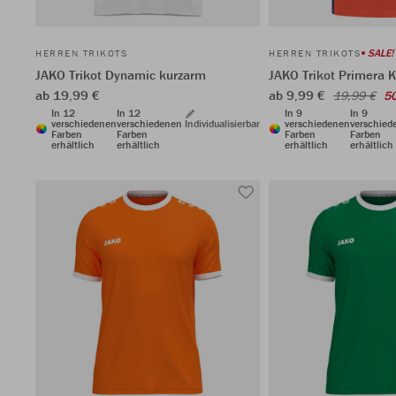
SALE!
HERREN TRIKOTS
HERREN TRIKOTS
JAKO Trikot Dynamic kurzarm
JAKO Trikot Primera 
ab 19,99 €
ab 9,99 €
19,99 €
5
In 12
In 12
In 9
In 9
verschiedenen
verschiedenen
Individualisierbar
verschiedenen
verschied
Farben
Farben
Farben
Farben
erhältlich
erhältlich
erhältlich
erhältlich