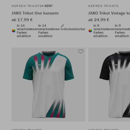
NEW!
HERREN TRIKOTS
HERREN TRIKOTS
JAKO Trikot One kurzarm
JAKO Trikot Vintage k
ab 17,99 €
ab 24,99 €
In 14
In 14
In 9
In 9
verschiedenen
verschiedenen
Individualisierbar
verschiedenen
verschied
Farben
Farben
Farben
Farben
erhältlich
erhältlich
erhältlich
erhältlich