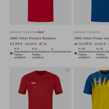
SALE!
HERREN TRIKOTS
HERREN TRIKOTS
JAKO Trikot Primera Kurzarm
JAKO Trikot Power ku
11,99 €
ab 13,99 €
22,99 €
47 %
19,99 €
In 9
In 9
In 16
In 16
verschiedenen
verschiedenen
Individualisierbar
verschiedenen
verschied
Farben
Farben
Farben
Farben
erhältlich
erhältlich
erhältlich
erhältlich