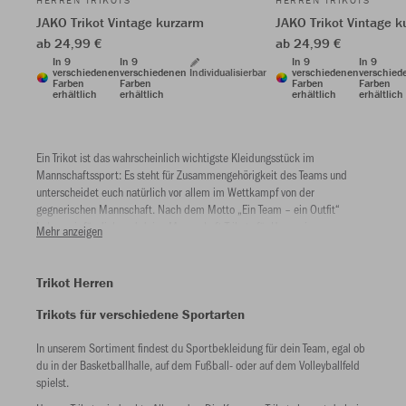
HERREN TRIKOTS
HERREN TRIKOTS
JAKO Trikot Vintage kurzarm
JAKO Trikot Vintage k
ab 24,99 €
ab 24,99 €
In 9
In 9
In 9
In 9
verschiedenen
verschiedenen
Individualisierbar
verschiedenen
verschied
Farben
Farben
Farben
Farben
erhältlich
erhältlich
erhältlich
erhältlich
Ein Trikot ist das wahrscheinlich wichtigste Kleidungsstück im
Mannschaftssport: Es steht für Zusammengehörigkeit des Teams und
unterscheidet euch natürlich vor allem im Wettkampf von der
gegnerischen Mannschaft. Nach dem Motto „Ein Team – ein Outfit“
haben wir für dich und deine Mannschaft Trikots für Herren in
Mehr anzeigen
verschiedensten Ausführungen im Angebot, die alle individualisierbar
sind.
Trikot Herren
Trikots für verschiedene Sportarten
In unserem Sortiment findest du Sportbekleidung für dein Team, egal ob
du in der Basketballhalle, auf dem Fußball- oder auf dem Volleyballfeld
spielst.