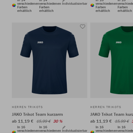
verschiedenen
verschiedenen
Individualisierbar
verschiedenen
verschied
Farben
Farben
Farben
Farben
erhältlich
erhältlich
erhältlich
erhältlich
HERREN TRIKOTS
HERREN TRIKOTS
JAKO Trikot Team kurzarm
JAKO Trikot Team kur
ab 11,19 €
ab 11,19 €
15,99 €
30 %
15,99 €
In 16
In 16
In 16
In 16
verschiedenen
verschiedenen
Individualisierbar
verschiedenen
verschied