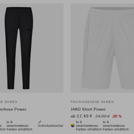
SE DAMEN
TRAININGSHOSE DAMEN
terhose Power
JAKO Short Power
ab 17,49 €
24,99 €
30 %
In 6
In 6
In 6
en
verschiedenen
Individualisierbar
verschiedenen
verschiedenen
lich
Farben erhältlich
Farben erhältlich
Farben erhältlich