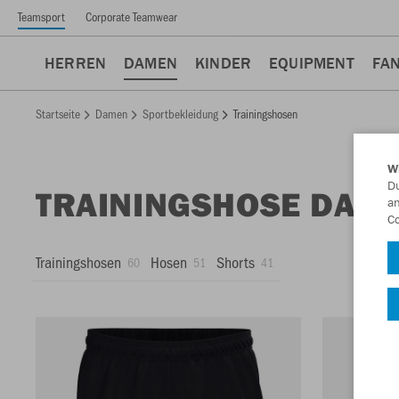
Teamsport
Corporate Teamwear
HERREN
DAMEN
KINDER
EQUIPMENT
FA
Startseite
Damen
Sportbekleidung
Trainingshosen
W
Du
TRAININGSHOSE DAM
an
Co
Trainingshosen
Hosen
Shorts
60
51
41