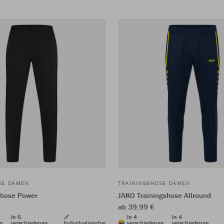
SE DAMEN
TRAININGSHOSE DAMEN
those Power
JAKO Trainingshose Allround
ab 39,99 €
In 6
In 4
In 4
en
verschiedenen
Individualisierbar
verschiedenen
verschiedenen