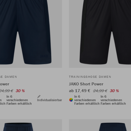
SE DAMEN
TRAININGSHOSE DAMEN
Power
JAKO Short Power
ab 17,49 €
24,99 €
30 %
24,99 €
30 %
In 6
In 6
In 6
en
verschiedenen
Individualisierbar
verschiedenen
verschiedenen
lich
Farben erhältlich
Farben erhältlich
Farben erhältlich