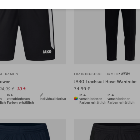
NEW!
SE DAMEN
TRAININGSHOSE DAMEN
Power
JAKO Tracksuit Hose Wardrobe
74,99 €
24,99 €
30 %
In 6
In 4
In 4
en
verschiedenen
Individualisierbar
verschiedenen
verschiedenen
lich
Farben erhältlich
Farben erhältlich
Farben erhältlich