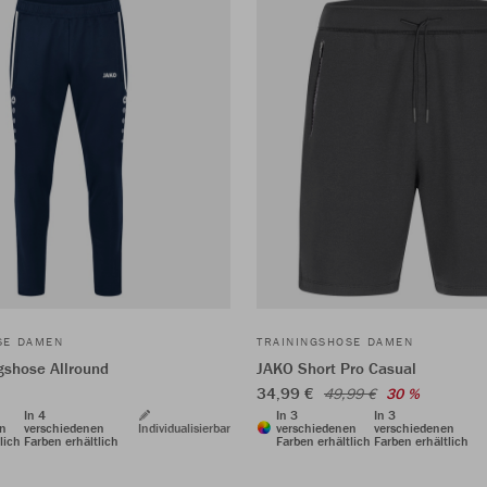
SE DAMEN
TRAININGSHOSE DAMEN
gshose Allround
JAKO Short Pro Casual
34,99 €
49,99 €
30 %
In 4
In 3
In 3
en
verschiedenen
Individualisierbar
verschiedenen
verschiedenen
lich
Farben erhältlich
Farben erhältlich
Farben erhältlich