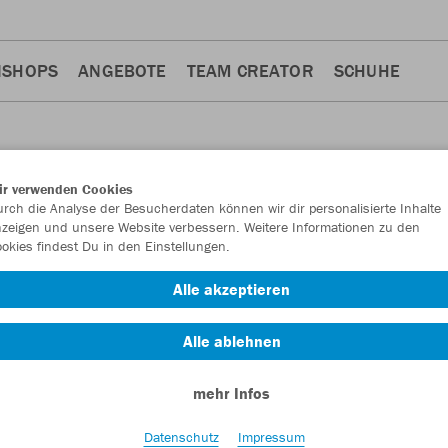
NSHOPS
ANGEBOTE
TEAM CREATOR
SCHUHE
ir verwenden Cookies
rch die Analyse der Besucherdaten können wir dir personalisierte Inhalte
EN
zeigen und unsere Website verbessern. Weitere Informationen zu den
okies findest Du in den Einstellungen.
Alle akzeptieren
Alle ablehnen
mehr Infos
Datenschutz
Impressum