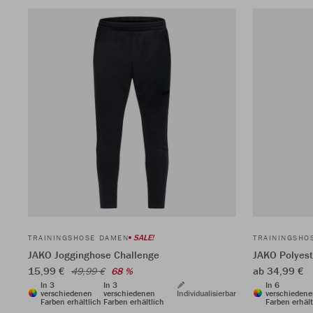
SALE!
TRAININGSHOSE DAMEN
TRAININGSHO
JAKO Jogginghose Challenge
JAKO Polyes
15,99 €
ab 34,99 €
49,99 €
68 %
In 3
In 3
In 6
verschiedenen
verschiedenen
Individualisierbar
verschieden
Farben erhältlich
Farben erhältlich
Farben erhält