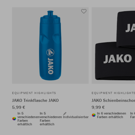
EQUIPMENT HIGHLIGHTS
EQUIPMENT HIGHLIGHT
JAKO Trinkflasche JAKO
JAKO Schienbeinschon
5,99 €
9,99 €
In 5
In 5
In 6 verschiedenen
In
verschiedenen
verschiedenen
Individualisierbar
Farben erhältlich
Far
Farben
Farben
erhältlich
erhältlich