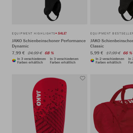
SALE!
EQUIPMENT HIGHLIGHTS
EQUIPMENT BESTSELLE
JAKO Schienbeinschoner Performance
JAKO Schienbeinscho
Dynamic
Classic
7,99 €
5,99 €
24,99 €
68 %
17,99 €
66 %
In 3 verschiedenen
In 3 verschiedenen
In 2 verschiedenen
In
Farben erhältlich
Farben erhältlich
Farben erhältlich
Far