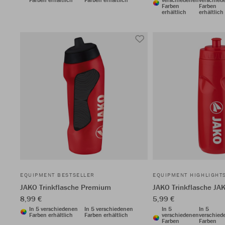
Farben
Farben
erhältlich
erhältlich
EQUIPMENT BESTSELLER
EQUIPMENT HIGHLIGHT
JAKO Trinkflasche Premium
JAKO Trinkflasche JA
8,99 €
5,99 €
In 5 verschiedenen
In 5 verschiedenen
In 5
In 5
Farben erhältlich
Farben erhältlich
verschiedenen
verschied
Farben
Farben