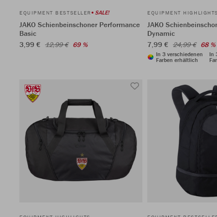
SALE!
EQUIPMENT BESTSELLER
EQUIPMENT HIGHLIGHT
JAKO Schienbeinschoner Performance
JAKO Schienbeinscho
Basic
Dynamic
3,99 €
7,99 €
12,99 €
69 %
24,99 €
68 %
In 3 verschiedenen
In
Farben erhältlich
Far