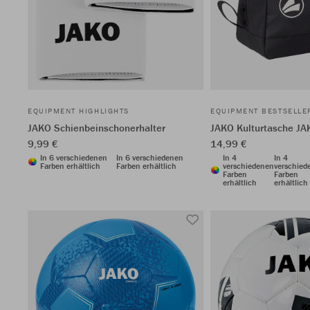
EQUIPMENT HIGHLIGHTS
EQUIPMENT BESTSELLE
JAKO Schienbeinschonerhalter
JAKO Kulturtasche JA
9,99 €
14,99 €
In 6 verschiedenen
In 6 verschiedenen
In 4
In 4
Farben erhältlich
Farben erhältlich
verschiedenen
verschied
Farben
Farben
erhältlich
erhältlich