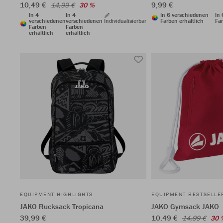
10,49 €
9,99 €
14,99 €
30 %
In 4
In 4
In 6 verschiedenen
In
verschiedenen
verschiedenen
Individualisierbar
Farben erhältlich
Far
Farben
Farben
erhältlich
erhältlich
EQUIPMENT HIGHLIGHTS
EQUIPMENT BESTSELLE
JAKO Rucksack Tropicana
JAKO Gymsack JAKO
39,99 €
10,49 €
14,99 €
30 