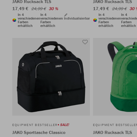
JAKO Rucksack TLS
JAKO Rucksack TLS
17,49 €
17,49 €
24,99 €
30 %
24,99 €
30 
In 4
In 4
In 4
In 4
verschiedenen
verschiedenen
Individualisierbar
verschiedenen
verschied
Farben
Farben
Farben
Farben
erhältlich
erhältlich
erhältlich
erhältlich
SALE!
EQUIPMENT BESTSELLER
EQUIPMENT BESTSELLE
JAKO Sporttasche Classico
JAKO Rucksack TLS