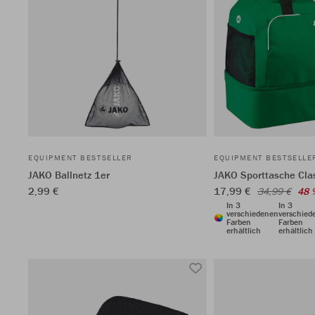
EQUIPMENT BESTSELLER
EQUIPMENT BESTSELLE
JAKO Ballnetz 1er
JAKO Sporttasche Cla
2,99 €
17,99 €
34,99 €
48 
In 3
In 3
verschiedenen
verschied
Farben
Farben
erhältlich
erhältlich