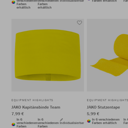
verschiedenen
verschiedenen
Individualisierbar
Farben erhältlich
Far
Farben
Farben
erhältlich
erhältlich
EQUIPMENT HIGHLIGHTS
EQUIPMENT HIGHLIGHT
JAKO Kapitänsbinde Team
JAKO Stutzentape
7,99 €
5,99 €
In 6
In 6
In 6 verschiedenen
In
verschiedenen
verschiedenen
Individualisierbar
Farben erhältlich
Far
Farben
Farben