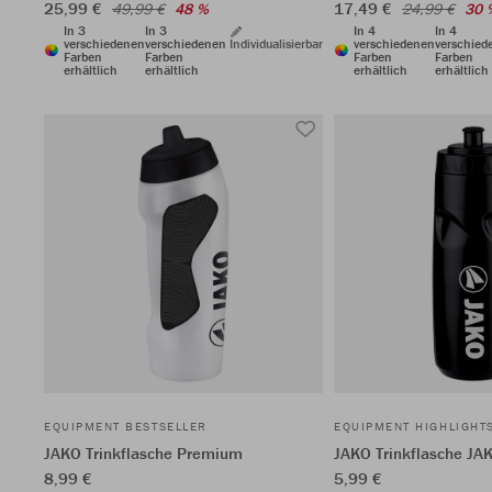
25,99 €
17,49 €
49,99 €
48 %
24,99 €
30 
In 3
In 3
In 4
In 4
verschiedenen
verschiedenen
Individualisierbar
verschiedenen
verschied
Farben
Farben
Farben
Farben
erhältlich
erhältlich
erhältlich
erhältlich
EQUIPMENT BESTSELLER
EQUIPMENT HIGHLIGHT
JAKO Trinkflasche Premium
JAKO Trinkflasche JA
8,99 €
5,99 €