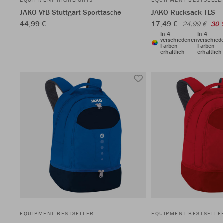
EQUIPMENT HIGHLIGHTS
EQUIPMENT BESTSELLE
JAKO VfB Stuttgart Sporttasche
JAKO Rucksack TLS
44,99 €
17,49 €
24,99 €
30 
In 4
In 4
verschiedenen
verschied
Farben
Farben
erhältlich
erhältlich
EQUIPMENT BESTSELLER
EQUIPMENT BESTSELLE