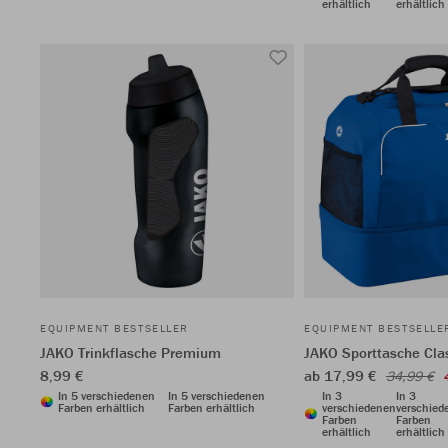
erhältlich
erhältlich
EQUIPMENT BESTSELLER
EQUIPMENT BESTSELLE
JAKO Trinkflasche Premium
JAKO Sporttasche Cla
8,99 €
ab 17,99 €
34,99 €
In 5 verschiedenen
In 5 verschiedenen
In 3
In 3
Farben erhältlich
Farben erhältlich
verschiedenen
verschied
Farben
Farben
erhältlich
erhältlich