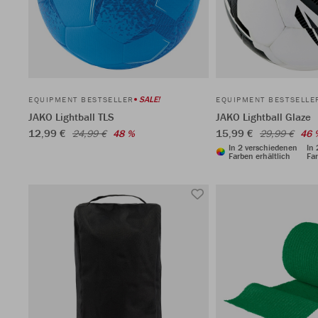
SALE!
EQUIPMENT BESTSELLER
EQUIPMENT BESTSELLE
JAKO Lightball TLS
JAKO Lightball Glaze
12,99 €
15,99 €
24,99 €
48 %
29,99 €
46 
In 2 verschiedenen
In
Farben erhältlich
Far