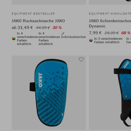
EQUIPMENT BESTSELLER
EQUIPMENT HIGHLIGHT
JAKO Rucksacktasche JAKO
JAKO Schienbeinscho
Dynamic
ab 31,49 €
44,99 €
30 %
7,99 €
24,99 €
68 %
In 4
In 4
verschiedenen
verschiedenen
Individualisierbar
In 3 verschiedenen
In
Farben
Farben
Farben erhältlich
Far
erhältlich
erhältlich