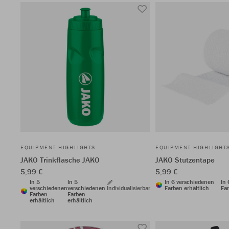
EQUIPMENT HIGHLIGHTS
EQUIPMENT HIGHLIGHT
JAKO Trinkflasche JAKO
JAKO Stutzentape
5,99 €
5,99 €
In 5
In 5
In 6 verschiedenen
In
verschiedenen
verschiedenen
Individualisierbar
Farben erhältlich
Far
Farben
Farben
erhältlich
erhältlich