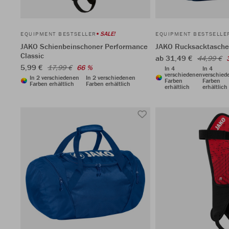
SALE!
EQUIPMENT BESTSELLER
EQUIPMENT BESTSELLE
JAKO Schienbeinschoner Performance
JAKO Rucksacktasch
Classic
ab 31,49 €
44,99 €
5,99 €
17,99 €
66 %
In 4
In 4
verschiedenen
verschied
In 2 verschiedenen
In 2 verschiedenen
Farben
Farben
Farben erhältlich
Farben erhältlich
erhältlich
erhältlich