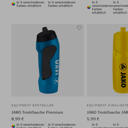
In 5 verschiedenen
In 5 verschiedenen
In 5
In 5
Farben erhältlich
Farben erhältlich
verschiedenen
verschied
Farben
Farben
erhältlich
erhältlich
EQUIPMENT BESTSELLER
EQUIPMENT HIGHLIGHT
JAKO Trinkflasche Premium
JAKO Trinkflasche JA
8,99 €
5,99 €
In 5 verschiedenen
In 5 verschiedenen
In 5
In 5
Farben erhältlich
Farben erhältlich
verschiedenen
verschied