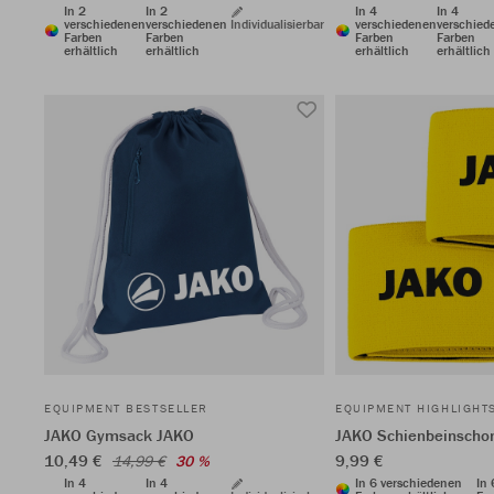
In 2
In 2
In 4
In 4
verschiedenen
verschiedenen
Individualisierbar
verschiedenen
verschied
Farben
Farben
Farben
Farben
erhältlich
erhältlich
erhältlich
erhältlich
EQUIPMENT BESTSELLER
EQUIPMENT HIGHLIGHT
JAKO Gymsack JAKO
JAKO Schienbeinschon
10,49 €
9,99 €
14,99 €
30 %
In 4
In 4
In 6 verschiedenen
In