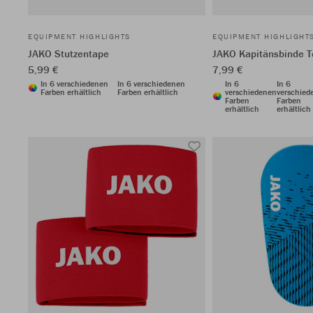
EQUIPMENT HIGHLIGHTS
EQUIPMENT HIGHLIGHT
JAKO Stutzentape
JAKO Kapitänsbinde 
5,99 €
7,99 €
In 6 verschiedenen
In 6 verschiedenen
In 6
In 6
Farben erhältlich
Farben erhältlich
verschiedenen
verschied
Farben
Farben
erhältlich
erhältlich