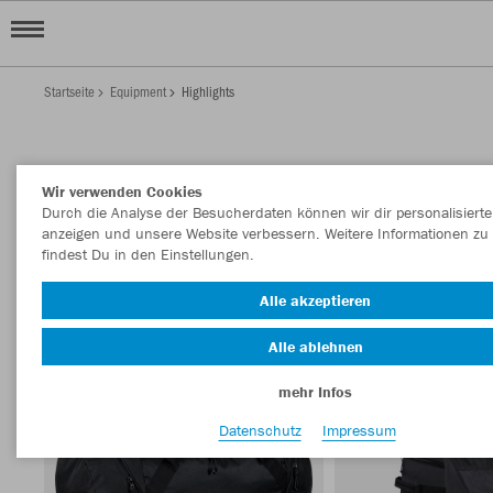
Startseite
Equipment
Highlights
EQUIPMENT HIGHLIGHTS
Wir verwenden Cookies
Filter anzeigen
Sortieren nach
Durch die Analyse der Besucherdaten können wir dir personalisierte
anzeigen und unsere Website verbessern. Weitere Informationen zu
findest Du in den Einstellungen.
Accessiores
3
Alle akzeptieren
Alle ablehnen
mehr Infos
Datenschutz
Impressum