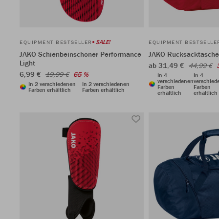
SALE!
EQUIPMENT BESTSELLER
EQUIPMENT BESTSELLE
JAKO Schienbeinschoner Performance
JAKO Rucksacktasch
Light
ab 31,49 €
44,99 €
6,99 €
19,99 €
65 %
In 4
In 4
verschiedenen
verschied
In 2 verschiedenen
In 2 verschiedenen
Farben
Farben
Farben erhältlich
Farben erhältlich
erhältlich
erhältlich