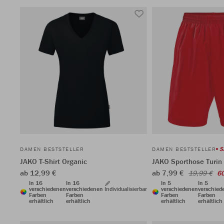
S
DAMEN BESTSTELLER
DAMEN BESTSTELLER
JAKO T-Shirt Organic
JAKO Sporthose Turin 
ab 12,99 €
ab 7,99 €
19,99 €
6
In 16
In 16
In 5
In 5
verschiedenen
verschiedenen
Individualisierbar
verschiedenen
verschied
Farben
Farben
Farben
Farben
erhältlich
erhältlich
erhältlich
erhältlich