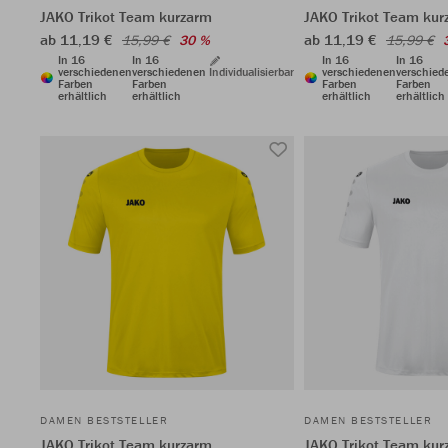
JAKO Trikot Team kurzarm
JAKO Trikot Team kur
ab 11,19 €
ab 11,19 €
15,99 €
30 %
15,99 €
In 16
In 16
In 16
In 16
verschiedenen
verschiedenen
Individualisierbar
verschiedenen
verschied
Farben
Farben
Farben
Farben
erhältlich
erhältlich
erhältlich
erhältlich
DAMEN BESTSTELLER
DAMEN BESTSTELLER
JAKO Trikot Team kurzarm
JAKO Trikot Team kur