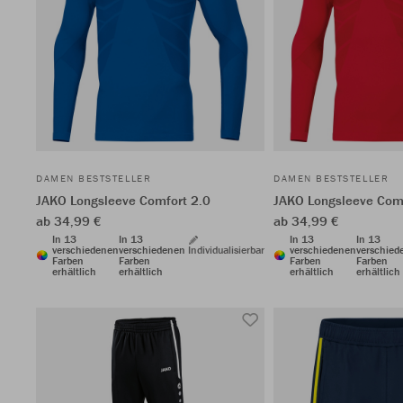
DAMEN BESTSTELLER
DAMEN BESTSTELLER
JAKO Longsleeve Comfort 2.0
JAKO Longsleeve Comf
ab 34,99 €
ab 34,99 €
In 13
In 13
In 13
In 13
verschiedenen
verschiedenen
Individualisierbar
verschiedenen
verschied
Farben
Farben
Farben
Farben
erhältlich
erhältlich
erhältlich
erhältlich