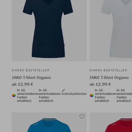
DAMEN BESTSTELLER
DAMEN BESTSTELLER
JAKO T-Shirt Organic
JAKO T-Shirt Organic
ab 12,99 €
ab 12,99 €
In 16
In 16
In 16
In 16
verschiedenen
verschiedenen
Individualisierbar
verschiedenen
verschied
Farben
Farben
Farben
Farben
erhältlich
erhältlich
erhältlich
erhältlich