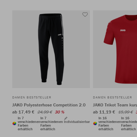
DAMEN BESTSTELLER
DAMEN BESTSTELLER
JAKO Polyesterhose Competition 2.0
JAKO Trikot Team kur
ab 17,49 €
ab 11,19 €
24,99 €
30 %
15,99 €
In 7
In 7
In 16
In 16
verschiedenen
verschiedenen
Individualisierbar
verschiedenen
verschied
Farben
Farben
Farben
Farben
erhältlich
erhältlich
erhältlich
erhältlich