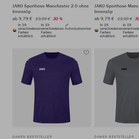
JAKO Sporthose Manchester 2.0 ohne
JAKO Sporthose Manc
Innenslip
Innenslip
ab 9,79 €
ab 9,79 €
13,99 €
30 %
13,99 €
3
In 19
In 19
In 19
In 19
verschiedenen
verschiedenen
Individualisierbar
verschiedenen
verschied
Farben
Farben
Farben
Farben
erhältlich
erhältlich
erhältlich
erhältlich
DAMEN BESTSTELLER
DAMEN BESTSTELLER