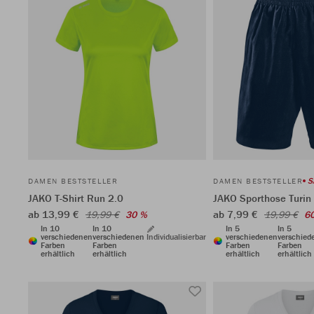
S
DAMEN BESTSTELLER
DAMEN BESTSTELLER
JAKO T-Shirt Run 2.0
JAKO Sporthose Turin 
ab 13,99 €
ab 7,99 €
19,99 €
30 %
19,99 €
6
In 10
In 10
In 5
In 5
verschiedenen
verschiedenen
Individualisierbar
verschiedenen
verschied
Farben
Farben
Farben
Farben
erhältlich
erhältlich
erhältlich
erhältlich