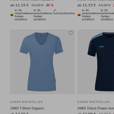
ab 11,19 €
ab 11,19 €
15,99 €
30 %
15,99 €
In 16
In 16
In 16
In 16
verschiedenen
verschiedenen
Individualisierbar
verschiedenen
verschied
Farben
Farben
Farben
Farben
erhältlich
erhältlich
erhältlich
erhältlich
DAMEN BESTSTELLER
DAMEN BESTSTELLER
JAKO T-Shirt Organic
JAKO Trikot Power ku
ab 12,99 €
ab 13,99 €