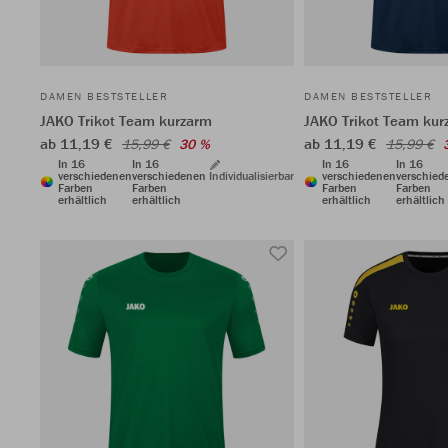
DAMEN BESTSTELLER
DAMEN BESTSTELLER
JAKO Trikot Team kurzarm
JAKO Trikot Team kur
ab 11,19 €
ab 11,19 €
15,99 €
30 %
15,99 €
In 16
In 16
In 16
In 16
verschiedenen
verschiedenen
Individualisierbar
verschiedenen
verschied
Farben
Farben
Farben
Farben
erhältlich
erhältlich
erhältlich
erhältlich