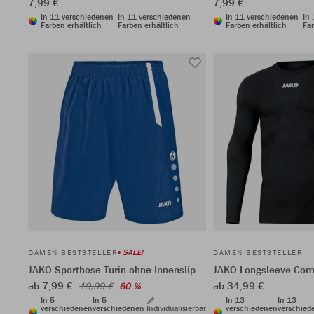
7,99 €
7,99 €
In 11 verschiedenen
In 11 verschiedenen
In 11 verschiedenen
In
Farben erhältlich
Farben erhältlich
Farben erhältlich
Far
SALE!
DAMEN BESTSTELLER
DAMEN BESTSTELLER
JAKO Sporthose Turin ohne Innenslip
JAKO Longsleeve Comf
ab 7,99 €
ab 34,99 €
19,99 €
60 %
In 5
In 5
In 13
In 13
verschiedenen
verschiedenen
Individualisierbar
verschiedenen
verschied