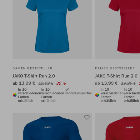
DAMEN BESTSTELLER
DAMEN BESTSTELLER
JAKO T-Shirt Run 2.0
JAKO T-Shirt Run 2.0
ab 13,99 €
ab 13,99 €
19,99 €
30 %
19,99 €
In 10
In 10
In 10
In 10
verschiedenen
verschiedenen
Individualisierbar
verschiedenen
verschied
Farben
Farben
Farben
Farben
erhältlich
erhältlich
erhältlich
erhältlich