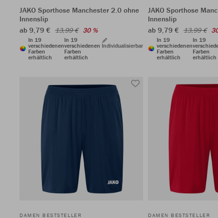
JAKO Sporthose Manchester 2.0 ohne
JAKO Sporthose Manc
Innenslip
Innenslip
ab 9,79 €
ab 9,79 €
13,99 €
30 %
13,99 €
3
In 19
In 19
In 19
In 19
verschiedenen
verschiedenen
Individualisierbar
verschiedenen
verschied
Farben
Farben
Farben
Farben
erhältlich
erhältlich
erhältlich
erhältlich
DAMEN BESTSTELLER
DAMEN BESTSTELLER