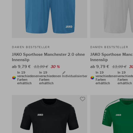
DAMEN BESTSTELLER
DAMEN BESTSTELLER
JAKO Sporthose Manchester 2.0 ohne
JAKO Sporthose Manc
Innenslip
Innenslip
ab 9,79 €
ab 9,79 €
13,99 €
30 %
13,99 €
3
In 19
In 19
In 19
In 19
verschiedenen
verschiedenen
Individualisierbar
verschiedenen
verschied
Farben
Farben
Farben
Farben
erhältlich
erhältlich
erhältlich
erhältlich