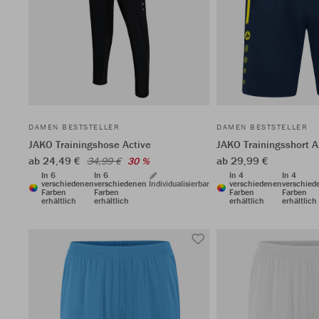
DAMEN BESTSTELLER
DAMEN BESTSTELLER
JAKO Trainingshose Active
JAKO Trainingsshort A
ab 24,49 €
ab 29,99 €
34,99 €
30 %
In 6
In 6
In 4
In 4
verschiedenen
verschiedenen
Individualisierbar
verschiedenen
verschied
Farben
Farben
Farben
Farben
erhältlich
erhältlich
erhältlich
erhältlich