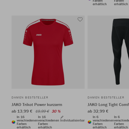
Farben
Farben
erhältlich
erhältlich
DAMEN BESTSTELLER
DAMEN BESTSTELLER
JAKO Trikot Power kurzarm
JAKO Long Tight Comf
ab 13,99 €
ab 32,99 €
19,99 €
30 %
In 16
In 16
In 6
In 6
verschiedenen
verschiedenen
Individualisierbar
verschiedenen
verschied
Farben
Farben
Farben
Farben
erhältlich
erhältlich
erhältlich
erhältlich