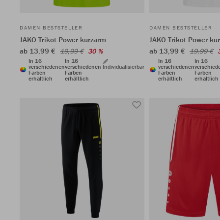
DAMEN BESTSTELLER
DAMEN BESTSTELLER
JAKO Trikot Power kurzarm
JAKO Trikot Power ku
ab 13,99 €
ab 13,99 €
19,99 €
30 %
19,99 €
In 16
In 16
In 16
In 16
verschiedenen
verschiedenen
Individualisierbar
verschiedenen
verschied
Farben
Farben
Farben
Farben
erhältlich
erhältlich
erhältlich
erhältlich