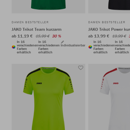
DAMEN BESTSTELLER
DAMEN BESTSTELLER
JAKO Trikot Team kurzarm
JAKO Trikot Power ku
ab 11,19 €
ab 13,99 €
15,99 €
30 %
19,99 €
In 16
In 16
In 16
In 16
verschiedenen
verschiedenen
Individualisierbar
verschiedenen
verschied
Farben
Farben
Farben
Farben
erhältlich
erhältlich
erhältlich
erhältlich