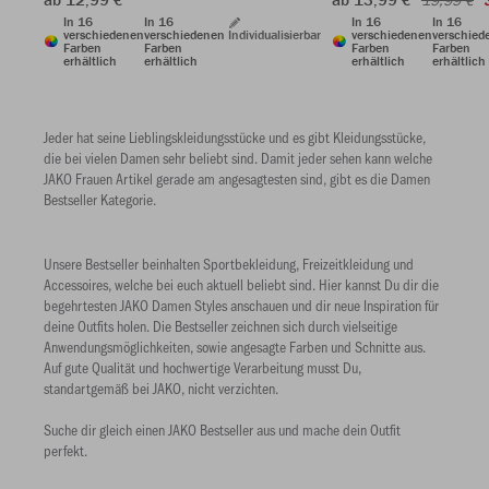
19,99 €
In 16
In 16
In 16
In 16
verschiedenen
verschiedenen
Individualisierbar
verschiedenen
verschied
Farben
Farben
Farben
Farben
erhältlich
erhältlich
erhältlich
erhältlich
Jeder hat seine Lieblingskleidungsstücke und es gibt Kleidungsstücke,
die bei vielen Damen sehr beliebt sind. Damit jeder sehen kann welche
JAKO Frauen Artikel gerade am angesagtesten sind, gibt es die Damen
Bestseller Kategorie.
Unsere Bestseller beinhalten Sportbekleidung, Freizeitkleidung und
Accessoires, welche bei euch aktuell beliebt sind. Hier kannst Du dir die
begehrtesten JAKO Damen Styles anschauen und dir neue Inspiration für
deine Outfits holen. Die Bestseller zeichnen sich durch vielseitige
Anwendungsmöglichkeiten, sowie angesagte Farben und Schnitte aus.
Auf gute Qualität und hochwertige Verarbeitung musst Du,
standartgemäß bei JAKO, nicht verzichten.
Suche dir gleich einen JAKO Bestseller aus und mache dein Outfit
perfekt.