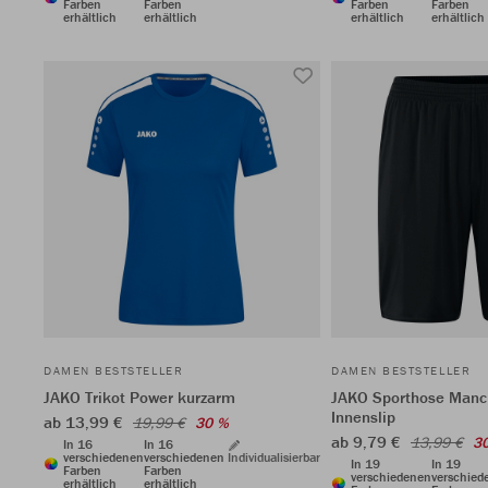
Farben
Farben
Farben
Farben
erhältlich
erhältlich
erhältlich
erhältlich
DAMEN BESTSTELLER
DAMEN BESTSTELLER
JAKO Trikot Power kurzarm
JAKO Sporthose Manc
Innenslip
ab 13,99 €
19,99 €
30 %
ab 9,79 €
13,99 €
3
In 16
In 16
verschiedenen
verschiedenen
Individualisierbar
In 19
In 19
Farben
Farben
verschiedenen
verschied
erhältlich
erhältlich