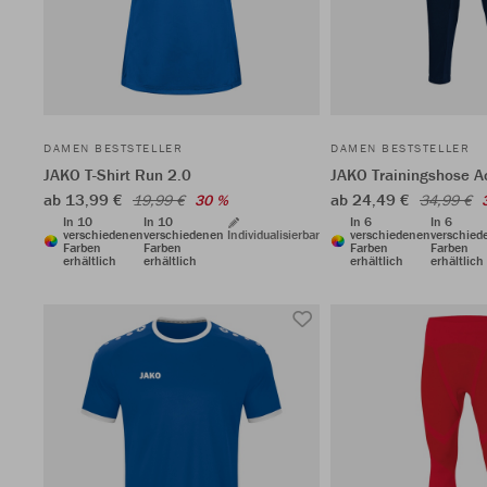
DAMEN BESTSTELLER
DAMEN BESTSTELLER
JAKO T-Shirt Run 2.0
JAKO Trainingshose A
ab 13,99 €
ab 24,49 €
19,99 €
30 %
34,99 €
In 10
In 10
In 6
In 6
verschiedenen
verschiedenen
Individualisierbar
verschiedenen
verschied
Farben
Farben
Farben
Farben
erhältlich
erhältlich
erhältlich
erhältlich