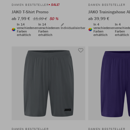
SALE!
DAMEN BESTSTELLER
DAMEN BESTSTELLER
JAKO T-Shirt Promo
JAKO Trainingshose A
ab 7,99 €
ab 39,99 €
15,99 €
50 %
In 14
In 14
In 4
In 4
verschiedenen
verschiedenen
Individualisierbar
verschiedenen
verschied
Farben
Farben
Farben
Farben
erhältlich
erhältlich
erhältlich
erhältlich
DAMEN BESTSTELLER
DAMEN BESTSTELLER