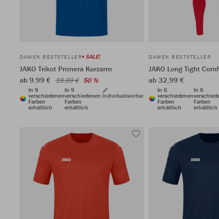
SALE!
DAMEN BESTSTELLER
DAMEN BESTSTELLER
JAKO Trikot Primera Kurzarm
JAKO Long Tight Comf
ab 9,99 €
ab 32,99 €
19,99 €
50 %
In 9
In 9
In 6
In 6
verschiedenen
verschiedenen
Individualisierbar
verschiedenen
verschied
Farben
Farben
Farben
Farben
erhältlich
erhältlich
erhältlich
erhältlich