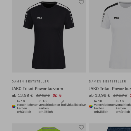
DAMEN BESTSTELLER
DAMEN BESTSTELLER
JAKO Trikot Power kurzarm
JAKO Trikot Power ku
ab 13,99 €
ab 13,99 €
19,99 €
30 %
19,99 €
In 16
In 16
In 16
In 16
verschiedenen
verschiedenen
Individualisierbar
verschiedenen
verschied
Farben
Farben
Farben
Farben
erhältlich
erhältlich
erhältlich
erhältlich