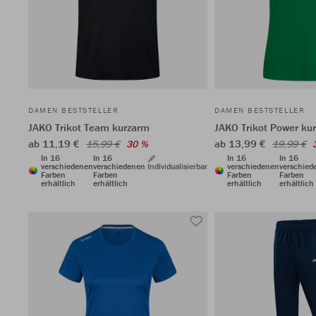
DAMEN BESTSTELLER
DAMEN BESTSTELLER
JAKO Trikot Team kurzarm
JAKO Trikot Power ku
ab 11,19 €
ab 13,99 €
15,99 €
30 %
19,99 €
In 16
In 16
In 16
In 16
verschiedenen
verschiedenen
Individualisierbar
verschiedenen
verschied
Farben
Farben
Farben
Farben
erhältlich
erhältlich
erhältlich
erhältlich