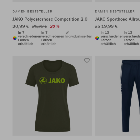
DAMEN BESTSTELLER
DAMEN BESTSTELLER
JAKO Polyesterhose Competition 2.0
JAKO Sporthose Allro
20,99 €
ab 19,99 €
29,99 €
30 %
In 7
In 7
In 13
In 13
verschiedenen
verschiedenen
Individualisierbar
verschiedenen
verschied
Farben
Farben
Farben
Farben
erhältlich
erhältlich
erhältlich
erhältlich