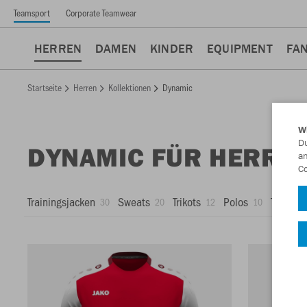
Teamsport
Corporate Teamwear
HERREN
DAMEN
KINDER
EQUIPMENT
FA
Startseite
Herren
Kollektionen
Dynamic
W
Du
DYNAMIC FÜR HERRE
an
Co
Trainingsjacken
Sweats
Trikots
Polos
T-Shirts
30
20
12
10