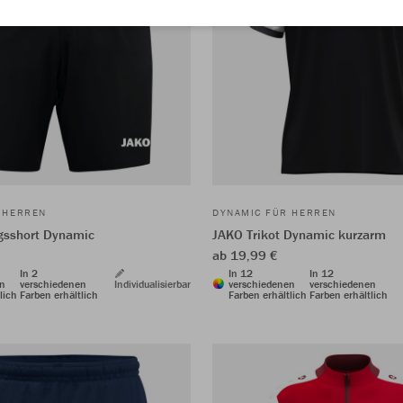
 HERREN
DYNAMIC FÜR HERREN
gsshort Dynamic
JAKO Trikot Dynamic kurzarm
ab 19,99 €
In 2
In 12
In 12
en
verschiedenen
Individualisierbar
verschiedenen
verschiedenen
lich
Farben erhältlich
Farben erhältlich
Farben erhältlich