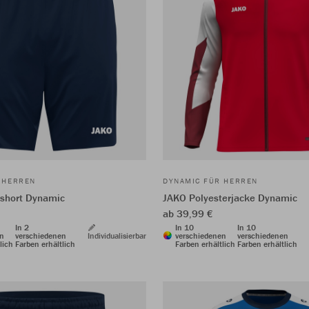
 HERREN
DYNAMIC FÜR HERREN
tshort Dynamic
JAKO Polyesterjacke Dynamic
ab 39,99 €
In 2
In 10
In 10
en
verschiedenen
Individualisierbar
verschiedenen
verschiedenen
lich
Farben erhältlich
Farben erhältlich
Farben erhältlich