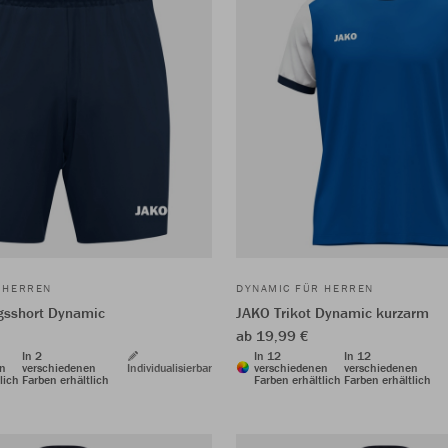
 HERREN
DYNAMIC FÜR HERREN
gsshort Dynamic
JAKO Trikot Dynamic kurzarm
ab 19,99 €
In 2
In 12
In 12
en
verschiedenen
Individualisierbar
verschiedenen
verschiedenen
lich
Farben erhältlich
Farben erhältlich
Farben erhältlich