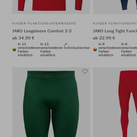
KINDER FUNKTIONSUNTERWÄSCHE
KINDER FUNKTIONSUN
JAKO Longsleeve Comfort 2.0
JAKO Long Tight Func
ab 34,99 €
ab 22,99 €
In 13
In 13
In 8
In 8
verschiedenen
verschiedenen
Individualisierbar
verschiedenen
verschied
Farben
Farben
Farben
Farben
erhältlich
erhältlich
erhältlich
erhältlich