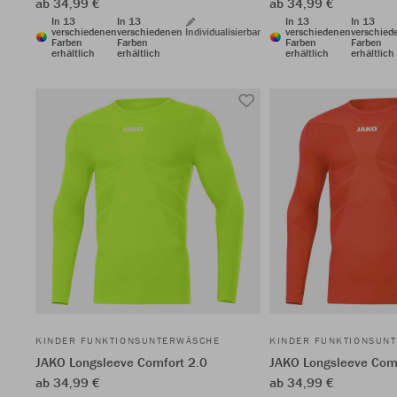
ab 34,99 €
ab 34,99 €
In 13
In 13
In 13
In 13
verschiedenen
verschiedenen
Individualisierbar
verschiedenen
verschied
Farben
Farben
Farben
Farben
erhältlich
erhältlich
erhältlich
erhältlich
KINDER FUNKTIONSUNTERWÄSCHE
KINDER FUNKTIONSUN
JAKO Longsleeve Comfort 2.0
JAKO Longsleeve Comf
ab 34,99 €
ab 34,99 €