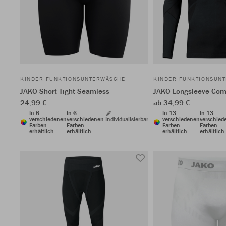
KINDER FUNKTIONSUNTERWÄSCHE
KINDER FUNKTIONSUN
JAKO Short Tight Seamless
JAKO Longsleeve Comf
24,99 €
ab 34,99 €
In 6
In 6
In 13
In 13
verschiedenen
verschiedenen
Individualisierbar
verschiedenen
verschied
Farben
Farben
Farben
Farben
erhältlich
erhältlich
erhältlich
erhältlich