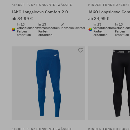
KINDER FUNKTIONSUNTERWÄSCHE
KINDER FUNKTIONSUN
JAKO Longsleeve Comfort 2.0
JAKO Longsleeve Comf
ab 34,99 €
ab 34,99 €
In 13
In 13
In 13
In 13
verschiedenen
verschiedenen
Individualisierbar
verschiedenen
verschied
Farben
Farben
Farben
Farben
erhältlich
erhältlich
erhältlich
erhältlich
KINDER FUNKTIONSUNTERWÄSCHE
KINDER FUNKTIONSUN