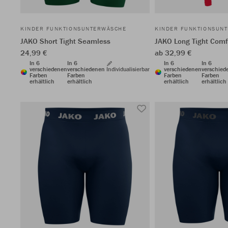
KINDER FUNKTIONSUNTERWÄSCHE
KINDER FUNKTIONSUN
JAKO Short Tight Seamless
JAKO Long Tight Comf
24,99 €
ab 32,99 €
In 6
In 6
In 6
In 6
verschiedenen
verschiedenen
Individualisierbar
verschiedenen
verschied
Farben
Farben
Farben
Farben
erhältlich
erhältlich
erhältlich
erhältlich