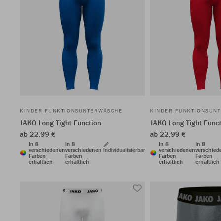
KINDER FUNKTIONSUNTERWÄSCHE
KINDER FUNKTIONSUN
JAKO Long Tight Function
JAKO Long Tight Func
ab 22,99 €
ab 22,99 €
In 8
In 8
In 8
In 8
verschiedenen
verschiedenen
Individualisierbar
verschiedenen
verschied
Farben
Farben
Farben
Farben
erhältlich
erhältlich
erhältlich
erhältlich