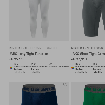
KINDER FUNKTIONSUNTERWÄSCHE
KINDER FUNKTIONSUN
JAKO Long Tight Function
JAKO Short Tight Com
ab 22,99 €
ab 27,99 €
In 8
In 8
In 8
In 8
verschiedenen
verschiedenen
Individualisierbar
verschiedenen
verschied
Farben
Farben
Farben
Farben
erhältlich
erhältlich
erhältlich
erhältlich