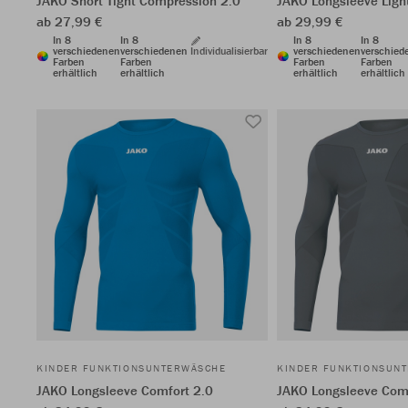
JAKO Short Tight Compression 2.0
JAKO Longsleeve Ligh
ab 27,99 €
ab 29,99 €
In 8
In 8
In 8
In 8
verschiedenen
verschiedenen
Individualisierbar
verschiedenen
verschied
Farben
Farben
Farben
Farben
erhältlich
erhältlich
erhältlich
erhältlich
KINDER FUNKTIONSUNTERWÄSCHE
KINDER FUNKTIONSUN
JAKO Longsleeve Comfort 2.0
JAKO Longsleeve Comf