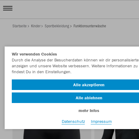
Startseite
Kinder
Sportbekleidung
Funktionsunterwäsche
KINDER
Wir verwenden Cookies
FUNKTIONSUNTERWÄSCHE
Durch die Analyse der Besucherdaten können wir dir personalisierte
anzeigen und unsere Website verbessern. Weitere Informationen zu
Filter anzeigen
Sortieren nach
findest Du in den Einstellungen.
Underwear
71
Alle akzeptieren
Alle ablehnen
mehr Infos
Datenschutz
Impressum