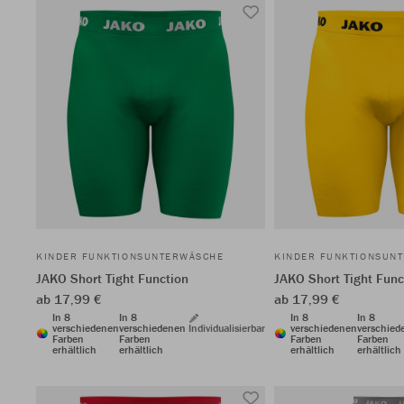
KINDER FUNKTIONSUNTERWÄSCHE
KINDER FUNKTIONSUN
JAKO Short Tight Function
JAKO Short Tight Func
ab 17,99 €
ab 17,99 €
In 8
In 8
In 8
In 8
verschiedenen
verschiedenen
Individualisierbar
verschiedenen
verschied
Farben
Farben
Farben
Farben
erhältlich
erhältlich
erhältlich
erhältlich