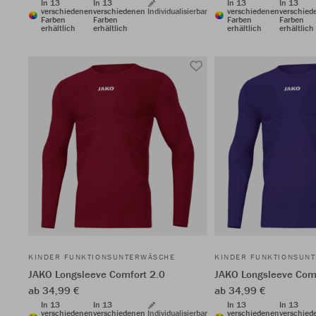
In 13
In 13
In 13
In 13
verschiedenen
verschiedenen
Individualisierbar
verschiedenen
verschied
Farben
Farben
Farben
Farben
erhältlich
erhältlich
erhältlich
erhältlich
KINDER FUNKTIONSUNTERWÄSCHE
KINDER FUNKTIONSUN
JAKO Longsleeve Comfort 2.0
JAKO Longsleeve Comf
ab 34,99 €
ab 34,99 €
In 13
In 13
In 13
In 13
verschiedenen
verschiedenen
Individualisierbar
verschiedenen
verschied