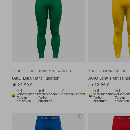
KINDER FUNKTIONSUNTERWÄSCHE
KINDER FUNKTIONSUN
JAKO Long Tight Function
JAKO Long Tight Func
ab 22,99 €
ab 22,99 €
In 8
In 8
In 8
In 8
verschiedenen
verschiedenen
Individualisierbar
verschiedenen
verschied
Farben
Farben
Farben
Farben
erhältlich
erhältlich
erhältlich
erhältlich