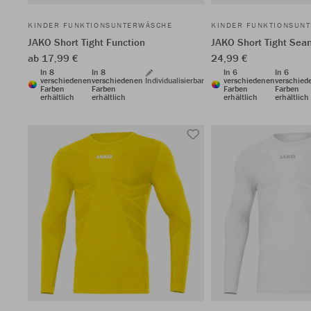
KINDER FUNKTIONSUNTERWÄSCHE
KINDER FUNKTIONSUN
JAKO Short Tight Function
JAKO Short Tight Sea
ab 17,99 €
24,99 €
In 8
In 8
In 6
In 6
verschiedenen
verschiedenen
Individualisierbar
verschiedenen
verschied
Farben
Farben
Farben
Farben
erhältlich
erhältlich
erhältlich
erhältlich