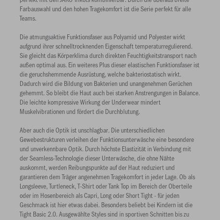
Farbauswahl und den hohen Tragekomfort ist die Serie perfekt für alle
Teams.
Die atmungsaktive Funktionsfaser aus Polyamid und Polyester wirkt
aufgrund ihrer schnelltrocknenden Eigenschaft temperaturregulierend.
Sie gleicht das Körperklima durch direkten Feuchtigkeitstransport nach
außen optimal aus. Ein weiteres Plus dieser elastischen Funktionsfaser ist
die geruchshemmende Ausrüstung, welche bakteriostatisch wirkt.
Dadurch wird die Bildung von Bakterien und unangenehmen Gerüchen
gehemmt. So bleibt die Haut auch bei starken Anstrengungen in Balance.
Die leichte kompressive Wirkung der Underwear mindert
Muskelvibrationen und fördert die Durchblutung.
Aber auch die Optik ist unschlagbar. Die unterschiedlichen
Gewebestrukturen verleihen der Funktionsunterwäsche eine besondere
und unverkennbare Optik. Durch höchste Elastizität in Verbindung mit
der Seamless-Technologie dieser Unterwäsche, die ohne Nähte
auskommt, werden Reibungspunkte auf der Haut reduziert und
garantieren dem Träger angenehmen Tragekomfort in jeder Lage. Ob als
Longsleeve, Turtleneck, T-Shirt oder Tank Top im Bereich der Oberteile
oder im Hosenbereich als Capri, Long oder Short Tight - für jeden
Geschmack ist hier etwas dabei. Besonders beliebt bei Kindern ist die
Tight Basic 2.0. Ausgewählte Styles sind in sportiven Schnitten bis zu