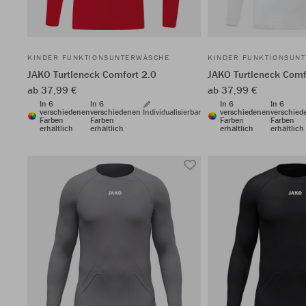
KINDER FUNKTIONSUNTERWÄSCHE
KINDER FUNKTIONSUN
JAKO Turtleneck Comfort 2.0
JAKO Turtleneck Comf
ab 37,99 €
ab 37,99 €
In 6
In 6
In 6
In 6
verschiedenen
verschiedenen
Individualisierbar
verschiedenen
verschied
Farben
Farben
Farben
Farben
erhältlich
erhältlich
erhältlich
erhältlich