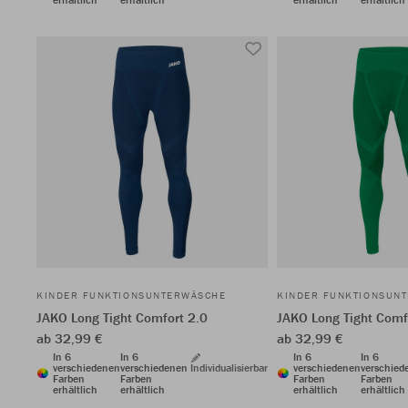
KINDER FUNKTIONSUNTERWÄSCHE
KINDER FUNKTIONSUN
JAKO Long Tight Comfort 2.0
JAKO Long Tight Comf
ab 32,99 €
ab 32,99 €
In 6
In 6
In 6
In 6
verschiedenen
verschiedenen
Individualisierbar
verschiedenen
verschied
Farben
Farben
Farben
Farben
erhältlich
erhältlich
erhältlich
erhältlich