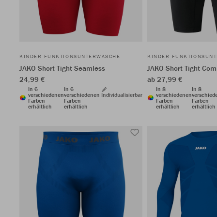
KINDER FUNKTIONSUNTERWÄSCHE
KINDER FUNKTIONSUN
JAKO Short Tight Seamless
JAKO Short Tight Com
24,99 €
ab 27,99 €
In 6
In 6
In 8
In 8
verschiedenen
verschiedenen
Individualisierbar
verschiedenen
verschied
Farben
Farben
Farben
Farben
erhältlich
erhältlich
erhältlich
erhältlich