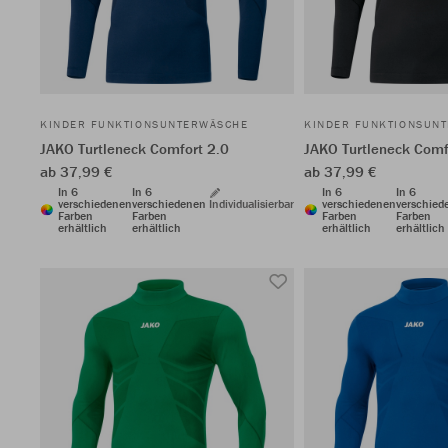
KINDER FUNKTIONSUNTERWÄSCHE
KINDER FUNKTIONSUN
JAKO Turtleneck Comfort 2.0
JAKO Turtleneck Comf
ab 37,99 €
ab 37,99 €
In 6
In 6
In 6
In 6
verschiedenen
verschiedenen
Individualisierbar
verschiedenen
verschied
Farben
Farben
Farben
Farben
erhältlich
erhältlich
erhältlich
erhältlich