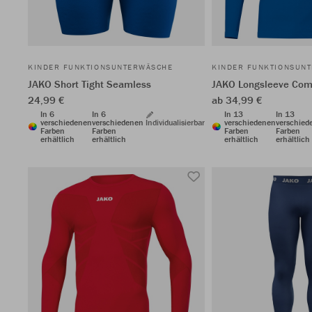
KINDER FUNKTIONSUNTERWÄSCHE
KINDER FUNKTIONSUN
JAKO Short Tight Seamless
JAKO Longsleeve Comf
24,99 €
ab 34,99 €
In 6
In 6
In 13
In 13
verschiedenen
verschiedenen
Individualisierbar
verschiedenen
verschied
Farben
Farben
Farben
Farben
erhältlich
erhältlich
erhältlich
erhältlich