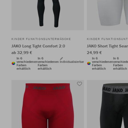
KINDER FUNKTIONSUNTERWÄSCHE
KINDER FUNKTIONSUN
JAKO Long Tight Comfort 2.0
JAKO Short Tight Sea
ab 32,99 €
24,99 €
In 6
In 6
In 6
In 6
verschiedenen
verschiedenen
Individualisierbar
verschiedenen
verschied
Farben
Farben
Farben
Farben
erhältlich
erhältlich
erhältlich
erhältlich