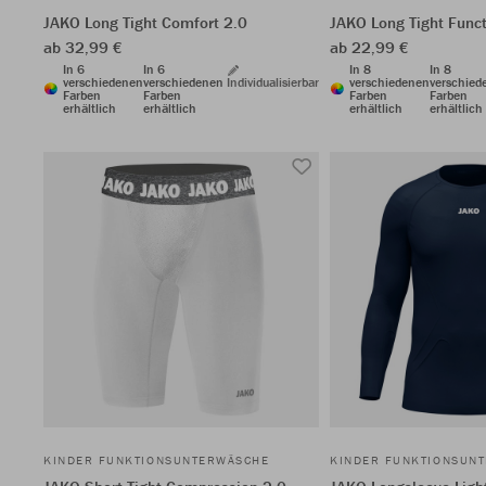
JAKO Long Tight Comfort 2.0
JAKO Long Tight Func
ab 32,99 €
ab 22,99 €
In 6
In 6
In 8
In 8
verschiedenen
verschiedenen
Individualisierbar
verschiedenen
verschied
Farben
Farben
Farben
Farben
erhältlich
erhältlich
erhältlich
erhältlich
KINDER FUNKTIONSUNTERWÄSCHE
KINDER FUNKTIONSUN