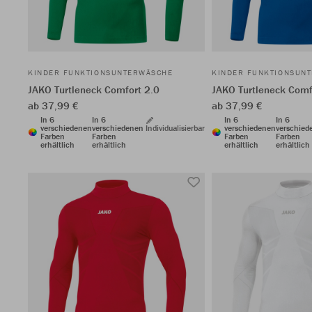
KINDER FUNKTIONSUNTERWÄSCHE
KINDER FUNKTIONSUN
JAKO Turtleneck Comfort 2.0
JAKO Turtleneck Comf
ab 37,99 €
ab 37,99 €
In 6
In 6
In 6
In 6
verschiedenen
verschiedenen
Individualisierbar
verschiedenen
verschied
Farben
Farben
Farben
Farben
erhältlich
erhältlich
erhältlich
erhältlich