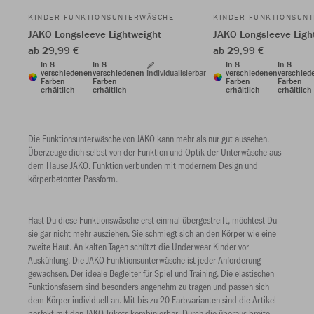
KINDER FUNKTIONSUNTERWÄSCHE
KINDER FUNKTIONSUN
JAKO Longsleeve Lightweight
JAKO Longsleeve Ligh
ab 29,99 €
ab 29,99 €
In 8
In 8
In 8
In 8
verschiedenen
verschiedenen
Individualisierbar
verschiedenen
verschied
Farben
Farben
Farben
Farben
erhältlich
erhältlich
erhältlich
erhältlich
Die Funktionsunterwäsche von JAKO kann mehr als nur gut aussehen.
Überzeuge dich selbst von der Funktion und Optik der Unterwäsche aus
dem Hause JAKO. Funktion verbunden mit modernem Design und
körperbetonter Passform.
Hast Du diese Funktionswäsche erst einmal übergestreift, möchtest Du
sie gar nicht mehr ausziehen. Sie schmiegt sich an den Körper wie eine
zweite Haut. An kalten Tagen schützt die Underwear Kinder vor
Auskühlung. Die JAKO Funktionsunterwäsche ist jeder Anforderung
gewachsen. Der ideale Begleiter für Spiel und Training. Die elastischen
Funktionsfasern sind besonders angenehm zu tragen und passen sich
dem Körper individuell an. Mit bis zu 20 Farbvarianten sind die Artikel
perfekt mit den JAKO Trikots kombinierbar. Durch die überaus breite