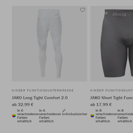
KINDER FUNKTIONSUNTERWÄSCHE
KINDER FUNKTIONSUN
JAKO Long Tight Comfort 2.0
JAKO Short Tight Func
ab 32,99 €
ab 17,99 €
In 6
In 6
In 8
In 8
verschiedenen
verschiedenen
Individualisierbar
verschiedenen
verschied
Farben
Farben
Farben
Farben
erhältlich
erhältlich
erhältlich
erhältlich