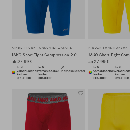
KINDER FUNKTIONSUNTERWÄSCHE
KINDER FUNKTIONSUN
JAKO Short Tight Compression 2.0
JAKO Short Tight Com
ab 27,99 €
ab 27,99 €
In 8
In 8
In 8
In 8
verschiedenen
verschiedenen
Individualisierbar
verschiedenen
verschied
Farben
Farben
Farben
Farben
erhältlich
erhältlich
erhältlich
erhältlich