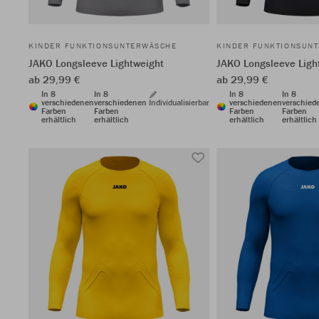
KINDER FUNKTIONSUNTERWÄSCHE
KINDER FUNKTIONSUN
JAKO Longsleeve Lightweight
JAKO Longsleeve Ligh
ab 29,99 €
ab 29,99 €
In 8
In 8
In 8
In 8
verschiedenen
verschiedenen
Individualisierbar
verschiedenen
verschied
Farben
Farben
Farben
Farben
erhältlich
erhältlich
erhältlich
erhältlich