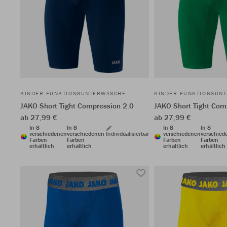
KINDER FUNKTIONSUNTERWÄSCHE
KINDER FUNKTIONSUN
JAKO Short Tight Compression 2.0
JAKO Short Tight Com
ab 27,99 €
ab 27,99 €
In 8
In 8
In 8
In 8
verschiedenen
verschiedenen
Individualisierbar
verschiedenen
verschied
Farben
Farben
Farben
Farben
erhältlich
erhältlich
erhältlich
erhältlich