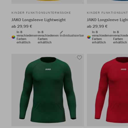
KINDER FUNKTIONSUNTERWÄSCHE
KINDER FUNKTIONSUN
JAKO Longsleeve Lightweight
JAKO Longsleeve Ligh
ab 29,99 €
ab 29,99 €
In 8
In 8
In 8
In 8
verschiedenen
verschiedenen
Individualisierbar
verschiedenen
verschied
Farben
Farben
Farben
Farben
erhältlich
erhältlich
erhältlich
erhältlich