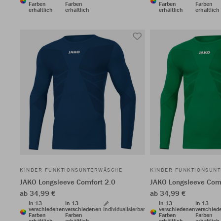
Farben
Farben
Farben
Farben
erhältlich
erhältlich
erhältlich
erhältlich
KINDER FUNKTIONSUNTERWÄSCHE
KINDER FUNKTIONSUN
JAKO Longsleeve Comfort 2.0
JAKO Longsleeve Comf
ab 34,99 €
ab 34,99 €
In 13
In 13
In 13
In 13
verschiedenen
verschiedenen
Individualisierbar
verschiedenen
verschied
Farben
Farben
Farben
Farben
erhältlich
erhältlich
erhältlich
erhältlich