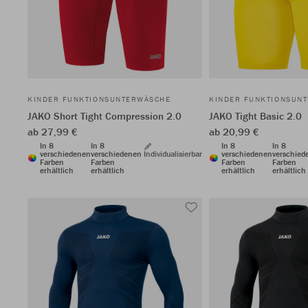
KINDER FUNKTIONSUNTERWÄSCHE
KINDER FUNKTIONSUN
JAKO Short Tight Compression 2.0
JAKO Tight Basic 2.0
ab 27,99 €
ab 20,99 €
In 8
In 8
In 8
In 8
verschiedenen
verschiedenen
Individualisierbar
verschiedenen
verschied
Farben
Farben
Farben
Farben
erhältlich
erhältlich
erhältlich
erhältlich