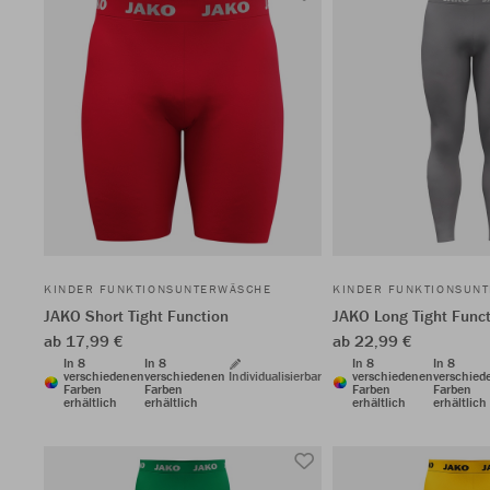
KINDER FUNKTIONSUNTERWÄSCHE
KINDER FUNKTIONSUN
JAKO Short Tight Function
JAKO Long Tight Func
ab 17,99 €
ab 22,99 €
In 8
In 8
In 8
In 8
verschiedenen
verschiedenen
Individualisierbar
verschiedenen
verschied
Farben
Farben
Farben
Farben
erhältlich
erhältlich
erhältlich
erhältlich