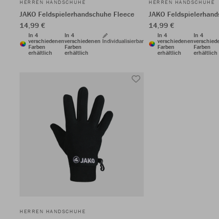
HERREN HANDSCHUHE
HERREN HANDSCHUHE
JAKO Feldspielerhandschuhe Fleece
JAKO Feldspielerhand
14,99 €
14,99 €
In 4
In 4
In 4
In 4
verschiedenen
verschiedenen
Individualisierbar
verschiedenen
verschied
Farben
Farben
Farben
Farben
erhältlich
erhältlich
erhältlich
erhältlich
HERREN HANDSCHUHE