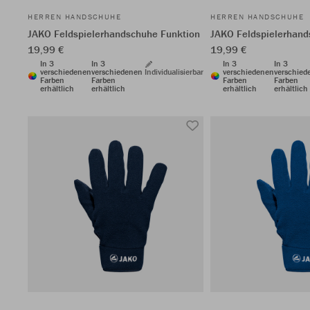
HERREN HANDSCHUHE
HERREN HANDSCHUHE
JAKO Feldspielerhandschuhe Funktion
JAKO Feldspielerhand
19,99 €
19,99 €
In 3
In 3
In 3
In 3
verschiedenen
verschiedenen
Individualisierbar
verschiedenen
verschied
Farben
Farben
Farben
Farben
erhältlich
erhältlich
erhältlich
erhältlich