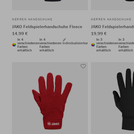
HERREN HANDSCHUHE
HERREN HANDSCHUHE
JAKO Feldspielerhandschuhe Fleece
JAKO Feldspielerhand
14,99 €
19,99 €
In 4
In 4
In 3
In 3
verschiedenen
verschiedenen
Individualisierbar
verschiedenen
verschied
Farben
Farben
Farben
Farben
erhältlich
erhältlich
erhältlich
erhältlich