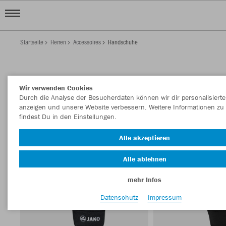
Startseite
Herren
Accessoires
Handschuhe
HERREN HANDSCHUHE
Wir verwenden Cookies
Filter anzeigen
Sortieren nach
Durch die Analyse der Besucherdaten können wir dir personalisierte
anzeigen und unsere Website verbessern. Weitere Informationen zu
findest Du in den Einstellungen.
Alle akzeptieren
Alle ablehnen
mehr Infos
Datenschutz
Impressum