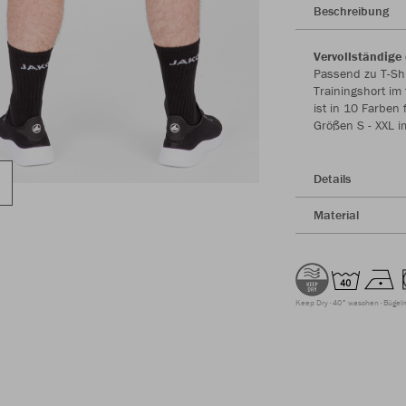
Beschreibung
Vervollständige 
Passend zu T-Shi
Trainingshort im
ist in 10 Farben
Größen S - XXL im
Details
Material
Keep Dry
40° waschen
Bügeln