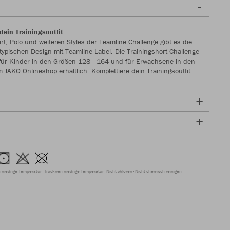
dein Trainingsoutfit
rt, Polo und weiteren Styles der Teamline Challenge gibt es die
 typischen Design mit Teamline Label. Die Trainingshort Challenge
 für Kinder in den Größen 128 - 164 und für Erwachsene in den
 JAKO Onlineshop erhältlich. Komplettiere dein Trainingsoutfit.
 niedrige Temperatur
Trocknen niedrige Temperatur
Nicht chloren
Nicht chemisch reinigen