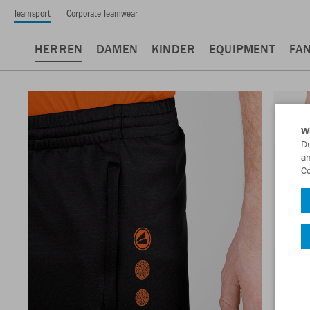
Teamsport
Corporate Teamwear
HERREN
DAMEN
KINDER
EQUIPMENT
FA
W
Du
an
Co