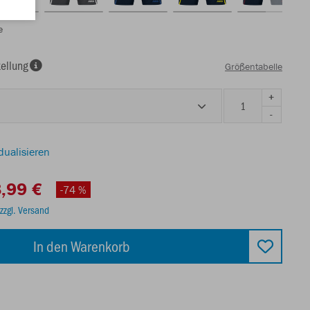
e
ellung
Größentabelle
+
-
dualisieren
,99 €
-74 %
zzgl. Versand
In den Warenkorb