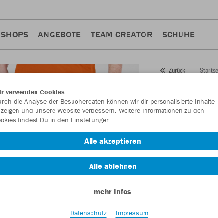
NSHOPS
ANGEBOTE
TEAM CREATOR
SCHUHE
Startse
Zurück
JAKO
Tr
ir verwenden Cookies
rch die Analyse der Besucherdaten können wir dir personalisierte Inhalte
Challen
zeigen und unsere Website verbessern. Weitere Informationen zu den
okies findest Du in den Einstellungen.
Artikelnummer:
852
Alle akzeptieren
Lust auf 30% Raba
Alle ablehnen
mehr Infos
Datenschutz
Impressum