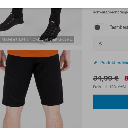
schwarz/neonorang
Teambest
 Model ist 184 cm groß und trägt Größe L.
S
Produkt indivi
34,99 €
8
Preis inkl. 19% MwSt.