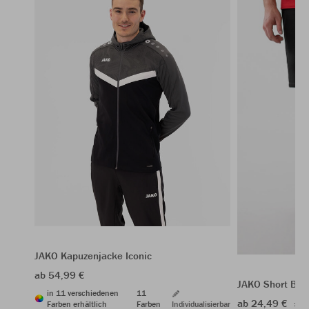
JAKO Kapuzenjacke Iconic
ab 54,99 €
JAKO Short Bas
in 11 verschiedenen
11
ab 24,49 €
34,
Farben erhältlich
Farben
Individualisierbar